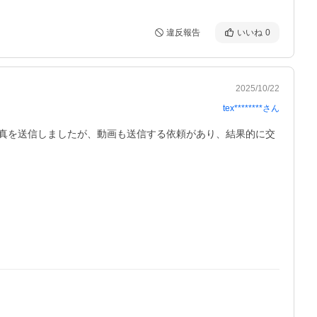
違反報告
いいね
0
2025/10/22
tex********
さん
真を送信しましたが、動画も送信する依頼があり、結果的に交