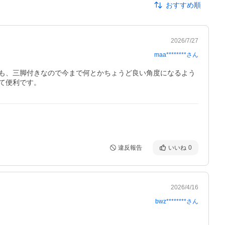
おすすめ順
2026/7/27
maa********
さん
も、三脚付きなので今まで何とかちょうど良い角度になるよう
て便利です。
違反報告
いいね
0
2026/4/16
bwz********
さん