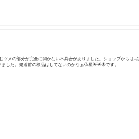
むツメの部分が完全に開かない不具合がありました。ショップからは写
した。発送前の検品はしてないのかなぁ💦星🌟🌟🌟です。