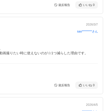
違反報告
いいね
0
2026/3/7
sao********
さん


動画撮りたい時に使えないのが☆1つ減らした理由です。
違反報告
いいね
0
2026/4/5