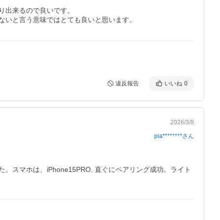
出来るので良いです。

ないと言う意味ではとても良いと思います。
違反報告
いいね
0
2026/3/8
pia********
さん
ホは、iPhone15PRO, 直ぐにペアリング成功。ライト