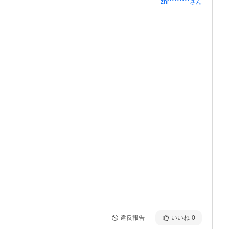
znr********
さん
違反報告
いいね
0