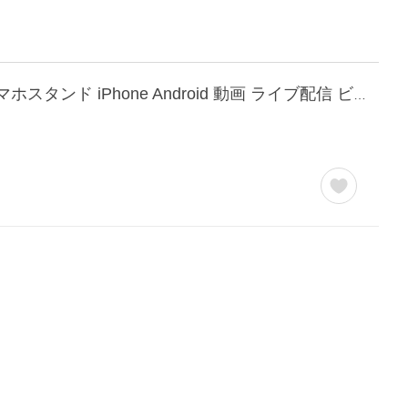
自撮り棒 スマホ 三脚 LEDライト付き 360°回転 7段伸縮 最長104cm 軽量 コンパクト スマホスタンド iPhone Android 動画 ライブ配信 ビデオ通話