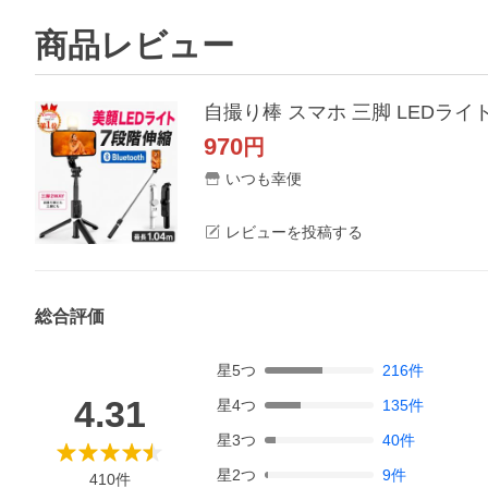
商品レビュー
970
円
いつも幸便
レビューを投稿する
総合評価
星
5
つ
216
件
4.31
星
4
つ
135
件
星
3
つ
40
件
星
2
つ
9
件
410
件