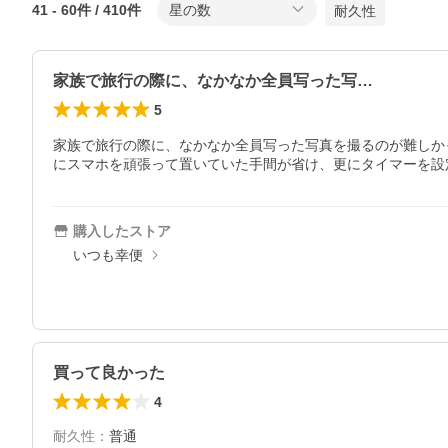
41
-
60
件 /
410
件
星の数
耐久性
家族で旅行の際に、なかなか全員写った写…
5
家族で旅行の際に、なかなか全員写った写真を撮るのが難しか
にスマホを頑張って置いていた手間が省け、更にタイマーを設
購入したストア
いつも幸便
買って良かった
4
耐久性
：
普通