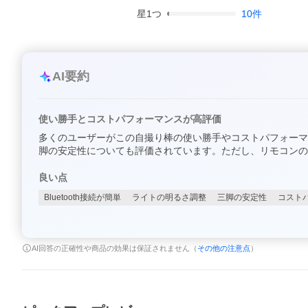
星
1
つ
10
件
AI要約
使い勝手とコストパフォーマンスが高評価
多くのユーザーがこの自撮り棒の使い勝手やコストパフォーマン
脚の安定性についても評価されています。ただし、リモコンの
良い点
Bluetooth接続が簡単
ライトの明るさ調整
三脚の安定性
コスト
AI回答の正確性や商品の効果は保証されません（
その他の注意点
）