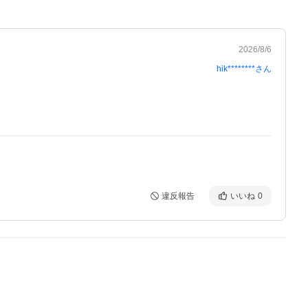
2026/8/6
hik********
さん
違反報告
いいね
0