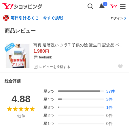
i
毎日引けるくじ 今すぐ挑戦
ログイン
商品レビュー
写真 還暦祝い クラT 子供の絵 誕生日 記念品 ペット メッセージ入れ 1枚からOK オリジナル プリント Tシャツ
1,980
円
teebank
レビューを投稿する
総合評価
星
5
つ
37
件
4.88
星
4
つ
3
件
星
3
つ
1
件
星
2
つ
0
件
41
件
星
1
つ
0
件