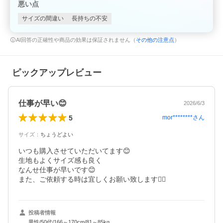
悪い点
サイズの間違い
長持ちの不安
AI回答の正確性や商品の効果は保証されません（
その他の注意点
）
ピックアップレビュー
仕事が早い😊
2026/6/3
5
mor********
さん
サイズ
：
ちょうどよい
いつも購入させていただいてます😊

生地もよくサイズ感も良く

なんせ仕事が早いです😊

また、ご依頼する時は宜しくお願い致します🙇‍♂️
投稿者情報
男性/50代/166～170cm/81～85kg