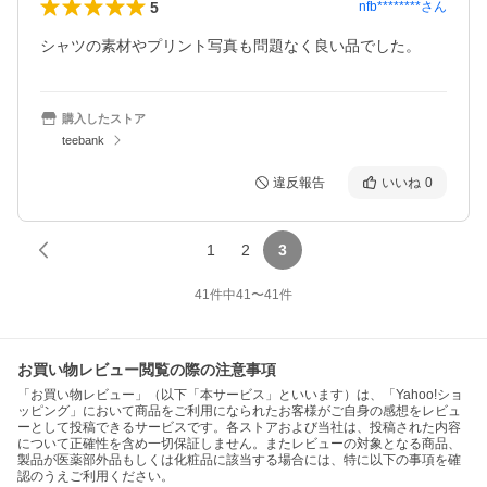
5
nfb********
さん
シャツの素材やプリント写真も問題なく良い品でした。
購入したストア
teebank
違反報告
いいね
0
1
2
3
41
件中
41
〜
41
件
お買い物レビュー閲覧の際の注意事項
「お買い物レビュー」（以下「本サービス」といいます）は、「Yahoo!ショ
ッピング」において商品をご利用になられたお客様がご自身の感想をレビュ
ーとして投稿できるサービスです。各ストアおよび当社は、投稿された内容
について正確性を含め一切保証しません。またレビューの対象となる商品、
製品が医薬部外品もしくは化粧品に該当する場合には、特に以下の事項を確
認のうえご利用ください。