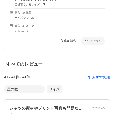
普段着ているサイズ：3L
購入した商品
サイズ/メンズS
購入したストア
teebank
違反報告
いいね
0
すべてのレビュー
41
-
41
件 /
41
件
おすすめ順
星の数
サイズ
シャツの素材やプリント写真も問題なく良…
2023/12/5