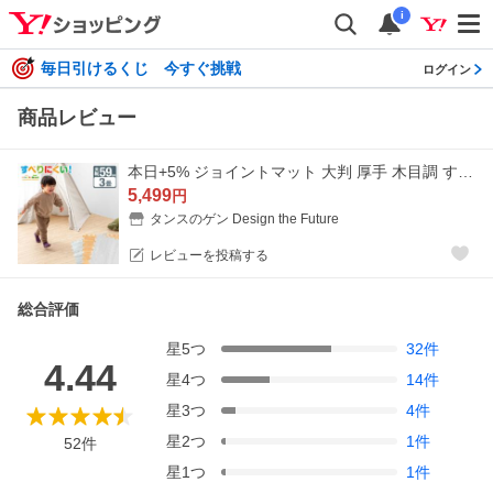
i
毎日引けるくじ 今すぐ挑戦
ログイン
商品レビュー
本日+5% ジョイントマット 大判 厚手 木目調 すべりにくい 3畳 16枚 防音マット 床マット クッションマット プレイマット パズルマット ベビー 赤ちゃん
5,499
円
タンスのゲン Design the Future
レビューを投稿する
総合評価
星
5
つ
32
件
4.44
星
4
つ
14
件
星
3
つ
4
件
星
2
つ
1
件
52
件
星
1
つ
1
件