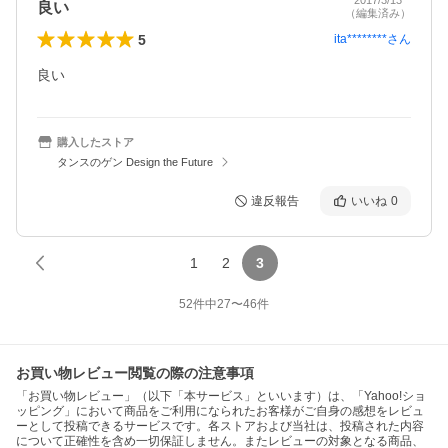
2017/3/13
良い
（編集済み）
5
ita********
さん
良い
購入したストア
タンスのゲン Design the Future
違反報告
いいね
0
1
2
3
52
件中
27
〜
46
件
お買い物レビュー閲覧の際の注意事項
「お買い物レビュー」（以下「本サービス」といいます）は、「Yahoo!ショ
ッピング」において商品をご利用になられたお客様がご自身の感想をレビュ
ーとして投稿できるサービスです。各ストアおよび当社は、投稿された内容
について正確性を含め一切保証しません。またレビューの対象となる商品、