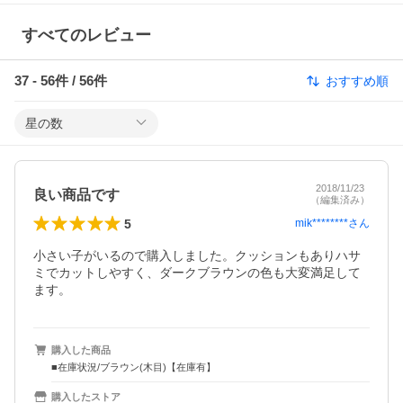
すべてのレビュー
37
-
56
件 /
56
件
おすすめ順
星の数
2018/11/23
良い商品です
（編集済み）
5
mik********
さん
小さい子がいるので購入しました。クッションもありハサ
ミでカットしやすく、ダークブラウンの色も大変満足して
ます。
購入した商品
■在庫状況/ブラウン(木目)【在庫有】
購入したストア