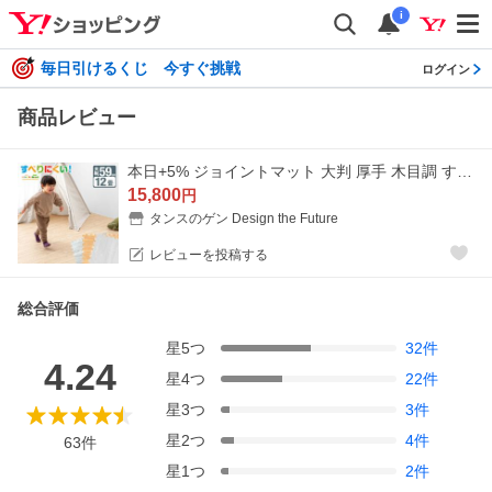
i
毎日引けるくじ 今すぐ挑戦
ログイン
商品レビュー
本日+5% ジョイントマット 大判 厚手 木目調 すべりにくい 12畳 64枚 防音マット 床マット クッションマット プレイマット パズルマット ベビー 赤ちゃん
15,800
円
タンスのゲン Design the Future
レビューを投稿する
総合評価
星
5
つ
32
件
4.24
星
4
つ
22
件
星
3
つ
3
件
星
2
つ
4
件
63
件
星
1
つ
2
件