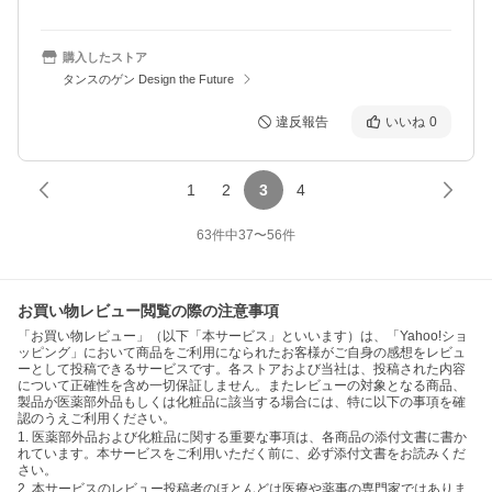
購入したストア
タンスのゲン Design the Future
違反報告
いいね
0
1
2
3
4
63
件中
37
〜
56
件
お買い物レビュー閲覧の際の注意事項
「お買い物レビュー」（以下「本サービス」といいます）は、「Yahoo!ショ
ッピング」において商品をご利用になられたお客様がご自身の感想をレビュ
ーとして投稿できるサービスです。各ストアおよび当社は、投稿された内容
について正確性を含め一切保証しません。またレビューの対象となる商品、
製品が医薬部外品もしくは化粧品に該当する場合には、特に以下の事項を確
認のうえご利用ください。
1. 医薬部外品および化粧品に関する重要な事項は、各商品の添付文書に書か
れています。本サービスをご利用いただく前に、必ず添付文書をお読みくだ
さい。
2. 本サービスのレビュー投稿者のほとんどは医療や薬事の専門家ではありま