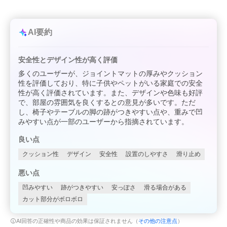
AI要約
安全性とデザイン性が高く評価
多くのユーザーが、ジョイントマットの厚みやクッション
性を評価しており、特に子供やペットがいる家庭での安全
性が高く評価されています。また、デザインや色味も好評
で、部屋の雰囲気を良くするとの意見が多いです。ただ
し、椅子やテーブルの脚の跡がつきやすい点や、重みで凹
みやすい点が一部のユーザーから指摘されています。
良い点
クッション性
デザイン
安全性
設置のしやすさ
滑り止め
悪い点
凹みやすい
跡がつきやすい
安っぽさ
滑る場合がある
カット部分がボロボロ
AI回答の正確性や商品の効果は保証されません（
その他の注意点
）