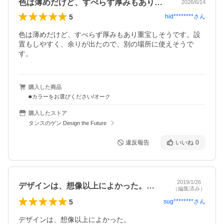
色は薄めだけど、すべらず厚みもあり重宝…
2026/6/14
5
hid********
さん
色は薄めだけど、すべらず厚みもあり重宝しそうです。設
置もしやすく、余りが出たので、別の場所に使えそうで
す。
購入した商品
■カラーをお選びください/オーク
購入したストア
タンスのゲン Design the Future
違反報告
いいね
0
2019/1/26
デザインは、想像以上によかった。ただも…
（編集済み）
5
sug********
さん
デザインは、想像以上によかった。
