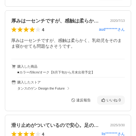
厚みは一センチですが、感触は柔らかく、…
2020/7/13
4
aud********
さん
厚みは一センチですが、感触は柔らかく、乳幼児をそのま
ま寝かせても問題なさそうです。
購入した商品
■カラー/59cm/オーク【6月下旬から月末出荷予定】
購入したストア
タンスのゲン Design the Future
違反報告
いいね
0
滑り止めがついているので安心。足の負担…
2025/3/30
4
lis********
さん