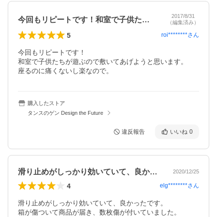
2017/8/31
今回もリピートです！和室で子供たちが遊…
（編集済み）
5
roi********
さん
今回もリピートです！

和室で子供たちが遊ぶので敷いてあげようと思います。

座るのに痛くないし楽なので。
購入したストア
タンスのゲン Design the Future
違反報告
いいね
0
滑り止めがしっかり効いていて、良かった…
2020/12/25
4
elg********
さん
滑り止めがしっかり効いていて、良かったです。

箱が傷ついて商品が届き、数枚傷が付いていました。