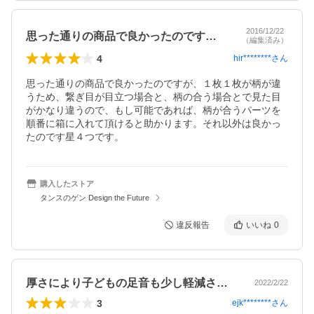
2016/12/22
思った通りの商品で良かったのですが、１…
（編集済み）
4
hir********
さん
思った通りの商品で良かったのですが、１枚１枚が柄が違
うため、繋ぎ目が目立つ場合と、柄の合う場合とで見た目
がかなり違うので、もし可能であれば、柄が合うパーツを
順番に箱に入れて頂けると助かります。それ以外は良かっ
たのです星４つです。
購入したストア
タンスのゲン Design the Future
違反報告
いいね
0
厚さにより子どもの足音も少し軽減された…
2022/2/22
3
ejk********
さん