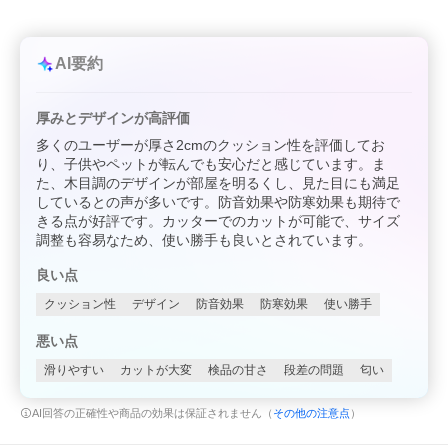
AI要約
厚みとデザインが高評価
多くのユーザーが厚さ2cmのクッション性を評価してお
り、子供やペットが転んでも安心だと感じています。ま
た、木目調のデザインが部屋を明るくし、見た目にも満足
しているとの声が多いです。防音効果や防寒効果も期待で
きる点が好評です。カッターでのカットが可能で、サイズ
調整も容易なため、使い勝手も良いとされています。
良い点
クッション性
デザイン
防音効果
防寒効果
使い勝手
悪い点
滑りやすい
カットが大変
検品の甘さ
段差の問題
匂い
AI回答の正確性や商品の効果は保証されません（
その他の注意点
）