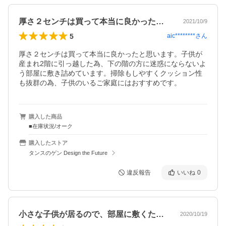
厚さ２センチは買って本当に良かったと思…
2021/10/9
5
aic********
さん
厚さ２センチは買って本当に良かったと思います。子供が
産まれ2階に引っ越した為、下の階の方に迷惑にならないよ
う部屋に敷き詰めています。掃除もしやすくクッション性
も抜群の為、子供のいるご家庭にはおすすめです。
購入した商品
■在庫状況/オーク
購入したストア
タンスのゲン Design the Future
違反報告
いいね
0
小さな子供が居るので、部屋に敷くため購…
2020/10/19