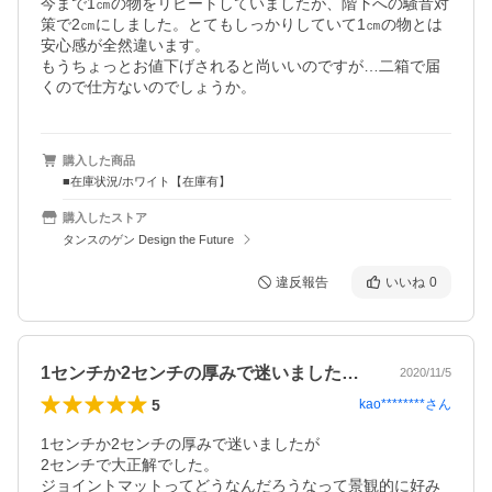
今まで1㎝の物をリピートしていましたが、階下への騒音対
策で2㎝にしました。とてもしっかりしていて1㎝の物とは
安心感が全然違います。

もうちょっとお値下げされると尚いいのですが…二箱で届
くので仕方ないのでしょうか。
購入した商品
■在庫状況/ホワイト【在庫有】
購入したストア
タンスのゲン Design the Future
違反報告
いいね
0
1センチか2センチの厚みで迷いましたが…
2020/11/5
5
kao********
さん
1センチか2センチの厚みで迷いましたが

2センチで大正解でした。

ジョイントマットってどうなんだろうなって景観的に好み