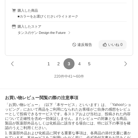
購入した商品
■カラーをお選びください/ライトオーク
購入したストア
タンスのゲン Design the Future
違反報告
いいね
0
1
2
3
4
5
220
件中
41
〜
60
件
お買い物レビュー閲覧の際の注意事項
「お買い物レビュー」（以下「本サービス」といいます）は、「Yahoo!ショ
ッピング」において商品をご利用になられたお客様がご自身の感想をレビュ
ーとして投稿できるサービスです。各ストアおよび当社は、投稿された内容
について正確性を含め一切保証しません。またレビューの対象となる商品、
製品が医薬部外品もしくは化粧品に該当する場合には、特に以下の事項を確
認のうえご利用ください。
1. 医薬部外品および化粧品に関する重要な事項は、各商品の添付文書に書か
れています。本サービスをご利用いただく前に、必ず添付文書をお読みくだ