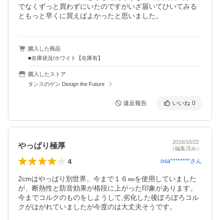
でなくずっと買わずにいたのですがいざ届いてひいてみる
ともっと早くに買えばよかったと思いました。
購入した商品
■在庫状況/ホワイト【在庫有】
購入したストア
タンスのゲン Design the Future
違反報告
いいね
0
2016/10/22
やっぱり極厚
（編集済み）
4
osa********
さん
2cmはやっぱり別世界。今まで１６㎜を使用していました
が、断熱性と防音効果が格段に上がった印象があります。
今までコルクのものをしようして,劣化した後ぽろぽろコル
クがはがれていましたが今度のは大丈夫そうです。