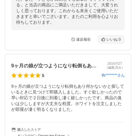
る」と当店の商品にご満足いただきまして、大変うれ
しく思っております。これからも末永くご使用いただ
きますと幸いでございます。またのご利用を心よりお
待ちしております。
違反報告
いいね
0
2016/7/27
9ヶ月の娘が立つようになり転倒もあり何…
（編集済み）
5
tfs********
さん
9ヶ月の娘が立つようになり転倒もあり何かないかと探して
いるときに見つけて即購入しました。すぐ欲しかったので
早い対応で２日後に到着し凄く嬉しかったです。商品の臭
いは少ししますが大丈夫な程度。ホワイトを注文しました
が部屋が凄く明るくなりました。
購入したストア
タンスのゲン Design the Future