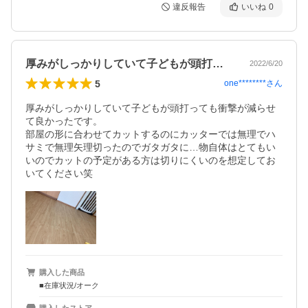
違反報告
いいね
0
厚みがしっかりしていて子どもが頭打って…
2022/6/20
5
one********
さん
厚みがしっかりしていて子どもが頭打っても衝撃が減らせ
て良かったです。

部屋の形に合わせてカットするのにカッターでは無理でハ
サミで無理矢理切ったのでガタガタに…物自体はとてもい
いのでカットの予定がある方は切りにくいのを想定してお
いてください笑
購入した商品
■在庫状況/オーク
購入したストア