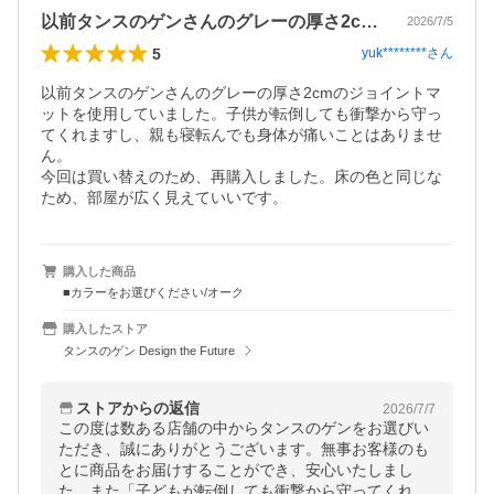
以前タンスのゲンさんのグレーの厚さ2c…
2026/7/5
5
yuk********
さん
以前タンスのゲンさんのグレーの厚さ2cmのジョイントマ
ットを使用していました。子供が転倒しても衝撃から守っ
てくれますし、親も寝転んでも身体が痛いことはありませ
ん。

今回は買い替えのため、再購入しました。床の色と同じな
ため、部屋が広く見えていいです。
購入した商品
■カラーをお選びください/オーク
購入したストア
タンスのゲン Design the Future
ストアからの返信
2026/7/7
この度は数ある店舗の中からタンスのゲンをお選びい
ただき、誠にありがとうございます。無事お客様のも
とに商品をお届けすることができ、安心いたしまし
た。また「子どもが転倒しても衝撃から守ってくれ