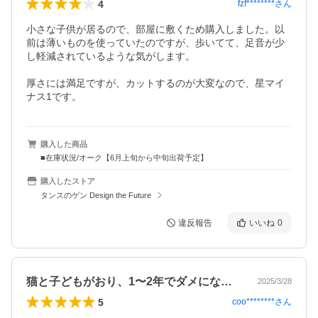
4
fzf********
さん
小さな子供が居るので、部屋に敷くため購入しました。以
前は薄いものを使っていたのですが、歩いてて、足音が少
し軽減されているような気がします。

厚さには満足ですが、カットするのが大変なので、星マイ
ナス1です。
購入した商品
■在庫状況/オーク【6月上旬から中旬出荷予定】
購入したストア
タンスのゲン Design the Future
違反報告
いいね
0
猫と子どもがおり、1〜2年でダメになる…
2025/3/28
5
coo********
さん