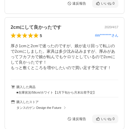
違反報告
いいね
0
2cmにして良かったです
2020/4/17
5
rim********
さん
厚さ1cmと2cmで迷ったのですが、娘が走り回って転ぶの
で2cmにしました。家具は多少沈み込みますが、厚みがあ
ってフカフカで娘が転んでもケロリとしているので2cmに
して良かったです！

もっと敷くところを増やしたいので買い足す予定です！
購入した商品
■在庫状況/58cm/ホワイト【1月下旬から月末出荷予定】
購入したストア
タンスのゲン Design the Future
違反報告
いいね
0