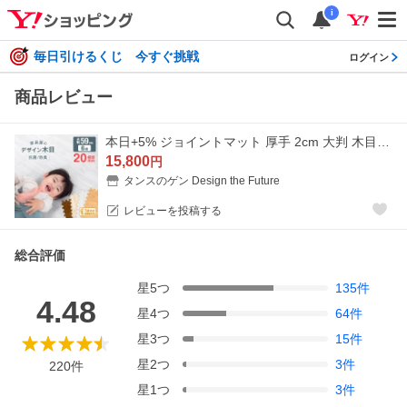
i
毎日引けるくじ 今すぐ挑戦
ログイン
商品レビュー
本日+5% ジョイントマット 厚手 2cm 大判 木目調 32枚 6畳 防音マット 床マット クッションマット プレイマット パズルマット フロアマット 赤ちゃん ベビー
15,800
円
タンスのゲン Design the Future
レビューを投稿する
総合評価
星
5
つ
135
件
4.48
星
4
つ
64
件
星
3
つ
15
件
星
2
つ
3
件
220
件
星
1
つ
3
件