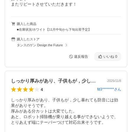
またリピートさせていただきます！
購入した商品
■在庫状況/ホワイト【11月中旬から下旬出荷予定】
購入したストア
タンスのゲン Design the Future
違反報告
いいね
0
しっかり厚みがあり、子供もが，少し暴れ…
2025/11/8
4
fd3********
さん
しっかり厚みがあり、子供もが，少し暴れても防音には効
果がありそうです。

厚みがある分カットは大変でした。

あと、ロボット掃除機が乗り越える事ができないようで、
とりあえず端にテーパーつけて対応出来そうです。