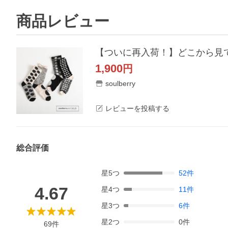
商品レビュー
1,900
円
soulberry
レビューを投稿する
総合評価
星
5
つ
52
件
4.67
星
4
つ
11
件
星
3
つ
6
件
星
2
つ
0
件
69
件