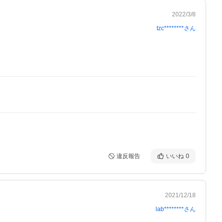
2022/3/8
tzc********
さん
違反報告
いいね
0
2021/12/18
lab********
さん