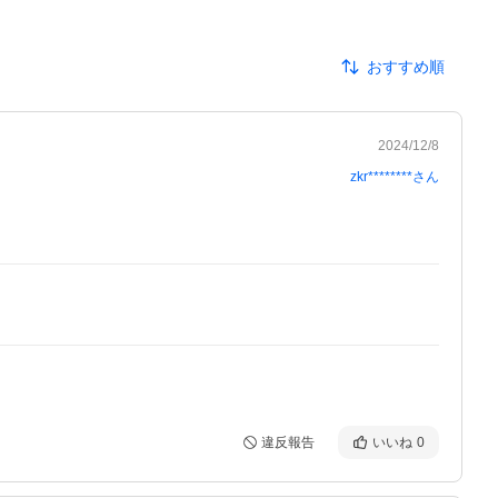
おすすめ順
2024/12/8
zkr********
さん
違反報告
いいね
0