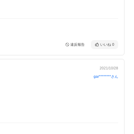
違反報告
いいね
0
2021/10/28
gar********
さん