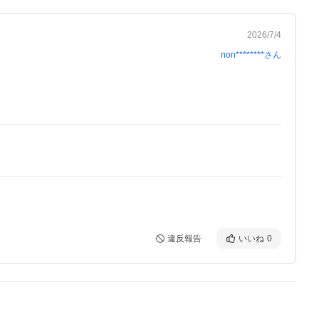
2026/7/4
non********
さん
違反報告
いいね
0