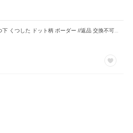
【ついに再入荷！】どこから見ても素敵なアシンメトリー靴下 レディース ソックス くつ下 くつした ドット柄 ボーダー //返品 交換不可【ネコポス対応】