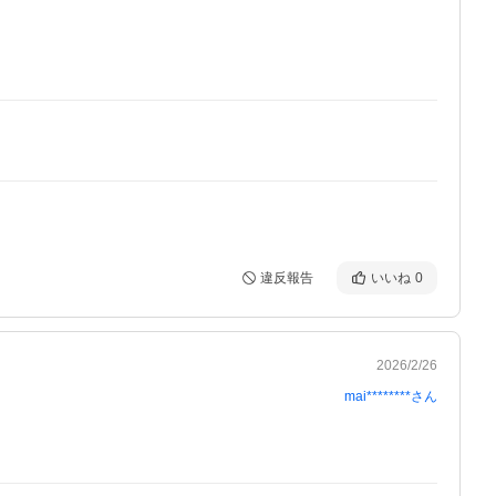
違反報告
いいね
0
2026/2/26
mai********
さん