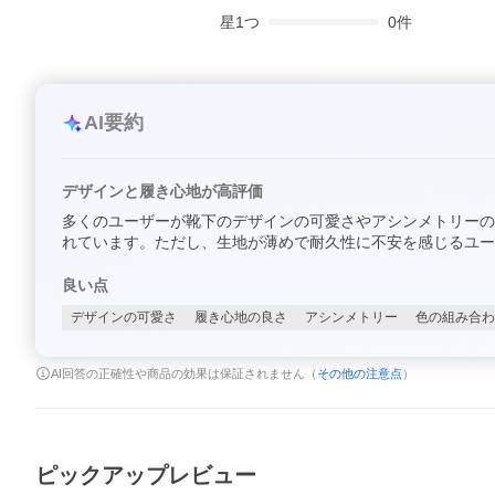
星
1
つ
0
件
AI要約
デザインと履き心地が高評価
多くのユーザーが靴下のデザインの可愛さやアシンメトリーの
れています。ただし、生地が薄めで耐久性に不安を感じるユー
良い点
デザインの可愛さ
履き心地の良さ
アシンメトリー
色の組み合わ
AI回答の正確性や商品の効果は保証されません（
その他の注意点
）
ピックアップレビュー