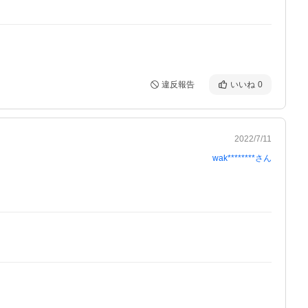
違反報告
いいね
0
2022/7/11
wak********
さん