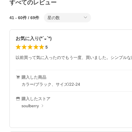
すべてのレビュー
41
-
60
件 /
69
件
星の数
お気に入り(*´◒`*)
5
以前買って気に入ったのでもう一度、買いました。シンプルな
購入した商品
カラー/ブラック、サイズ/22-24
購入したストア
soulberry