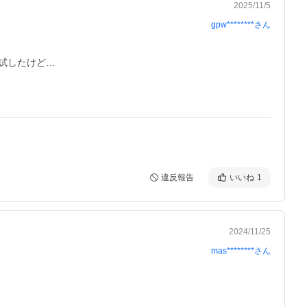
2025/11/5
gpw********
さん
したけど…

違反報告
いいね
1
2024/11/25
mas********
さん