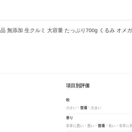
 無添加 生クルミ 大容量 たっぷり700g くるみ オメ
項目別評価
粒
小さい
普通
大きい
香り
非常に悪い
悪い
普通
良い
非常に