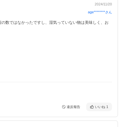
2024/11/20
age********
さん
程の数ではなかったですし、湿気っていない物は美味しく、お
違反報告
いいね
1