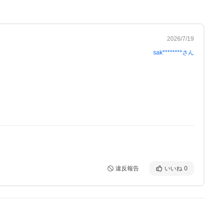
2026/7/19
sak********
さん
違反報告
いいね
0