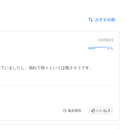
おすすめ順
2025/8/21
kom********
さん
ていましたし、崩れて粉々というは無さそうです。

違反報告
いいね
0