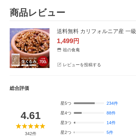
商品レビュー
送料無料 カリフォルニア産 一級品
1,499
円
祖の食庵
レビューを投稿する
総合評価
星
5
つ
234
件
4.61
星
4
つ
88
件
星
3
つ
14
件
星
2
つ
5
件
342
件