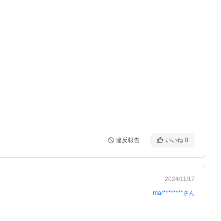
違反報告
いいね
0
2024/11/17
mar********
さん