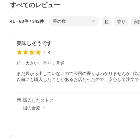
すべてのレビュー
41
-
60
件 /
342
件
星の数
粒
香り
実
美味しそうです
4
粒
：
大きい
、
香り
：
普通
まだ袋から出していないので今回の香りはわかりませんが（以
以前にも購入したことがあるお店だったので、安心して注文で
購入したストア
祖の食庵