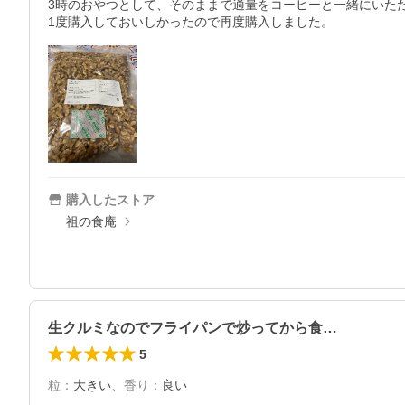
3時のおやつとして、そのままで適量をコーヒーと一緒にいただ
購入したストア
祖の食庵
生クルミなのでフライパンで炒ってから食…
5
粒
：
大きい
、
香り
：
良い