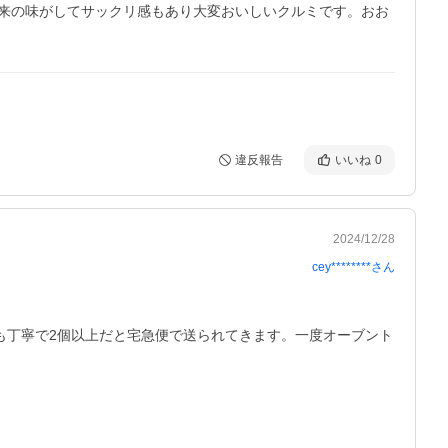
来の味がしてサックリ感もあり大変おいしいクルミです。おお
違反報告
いいね
0
2024/12/28
cey********
さん
も丁寧で2個以上だと宅急便で送られてきます。一度オーブント