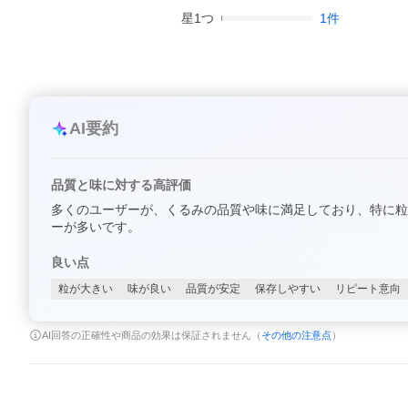
星
1
つ
1
件
AI要約
品質と味に対する高評価
多くのユーザーが、くるみの品質や味に満足しており、特に粒
ーが多いです。
良い点
粒が大きい
味が良い
品質が安定
保存しやすい
リピート意向
AI回答の正確性や商品の効果は保証されません（
その他の注意点
）