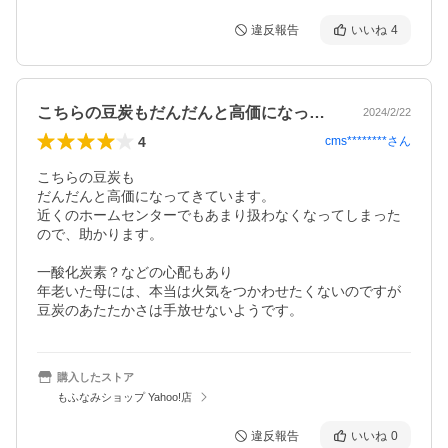
違反報告
いいね
4
こちらの豆炭もだんだんと高価になってき…
2024/2/22
4
cms********
さん
こちらの豆炭も

だんだんと高価になってきています。

近くのホームセンターでもあまり扱わなくなってしまった
ので、助かります。

一酸化炭素？などの心配もあり

年老いた母には、本当は火気をつかわせたくないのですが

豆炭のあたたかさは手放せないようです。
購入したストア
もふなみショップ Yahoo!店
違反報告
いいね
0