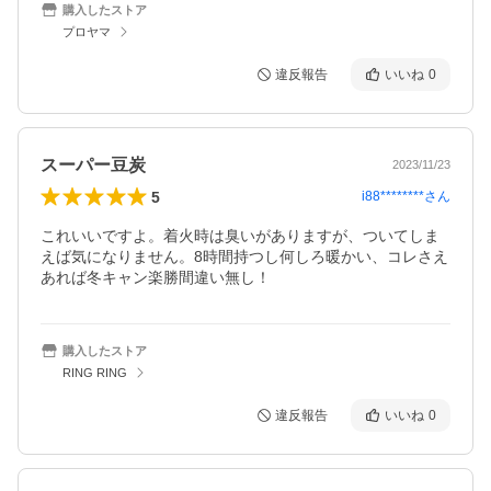
購入したストア
プロヤマ
違反報告
いいね
0
スーパー豆炭
2023/11/23
5
i88********
さん
これいいですよ。着火時は臭いがありますが、ついてしま
えば気になりません。8時間持つし何しろ暖かい、コレさえ
あれば冬キャン楽勝間違い無し！
購入したストア
RING RING
違反報告
いいね
0