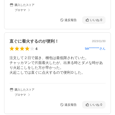
購入したストア
プロヤマ
違反報告
いいね
0
直ぐに着火するのが便利！
2023/11/30
4
tak********
さん
注文して２日で届き、梱包は最低限されていた。

チャッカマンで片面着火したが、出来る時とダメな時があ
り火起こしをした方が早かった。

火起こしでは直ぐに点火するので便利Ｄした。
購入したストア
プロヤマ
違反報告
いいね
0