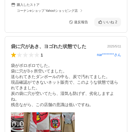
購入したストア
コーナンeショップ Yahoo!ショッピング店
違反報告
いいね
2
袋に穴があき、ヨゴれた状態でした
2025/5/11
1
nar********
さん
袋がボロボロでした。

袋に穴が3ヶ所空いてました。

送られてきたダンボールの中も、炭で汚れてました。

現品確認ができないネット販売で、このような状態で送ら
れてきました。

炭の袋に穴が空いてたら、湿気も防げず、劣化しますよ
ね。

残念ながら、この店舗の意識は低いですね。