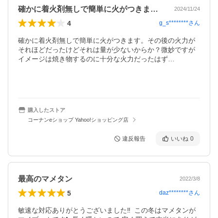
確かに着火剤無しで簡単に火がつきます。…
2024/11/24
4
g_s********
さん
確かに着火剤無しで簡単に火がつきます。その後の火力が
それほどだったけどそれは量が少ないからか？微妙ですが
イメージは焼き物するのに十分な火力だったはず…

購入したストア
コーナンeショップ Yahoo!ショッピング店
違反報告
いいね
0
最高のマメタン
2022/3/8
5
daz********
さん
敏速な対応ありがとうございました‼️  この冬はマメタンが