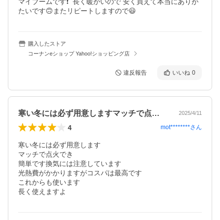
マイブームです❗️  長く暖かいので 安く買えて本当にありが
たいです🙃またリピートしますので😃
購入したストア
コーナンeショップ Yahoo!ショッピング店
違反報告
いいね
0
寒い冬には必ず用意しますマッチで点火で…
2025/4/11
4
mot********
さん
寒い冬には必ず用意します

マッチで点火でき

簡単です換気には注意しています

光熱費がかかりますがコスパは最高です

これからも使います

長く使えますよ