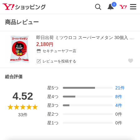
i
商品レビュー
即日出荷 ミツウロコ スーパーマメタン 30個入 豆炭 お一人様6個まで
2,180
円
セキチューヤフー店
レビューを投稿する
総合評価
星
5
つ
21
件
4.52
星
4
つ
8
件
星
3
つ
4
件
星
2
つ
0
件
33
件
星
1
つ
0
件