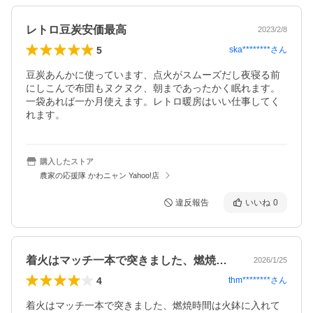
レトロ豆炭安価最高
2023/2/8
5
ska********
さん
豆炭あんかに使っています、点火がスムーズだし夜寝る前
にしこんで布団もヌクヌク、朝まであったかく眠れます。
一袋あれば一か月使えます。レトロ暖房はいい仕事してく
れます。
購入したストア
農家の応援隊 かわニャン Yahoo!店
違反報告
いいね
0
着火はマッチ一本で突きました、燃焼時間…
2026/1/25
4
thm********
さん
着火はマッチ一本で突きました、燃焼時間は火鉢に入れて