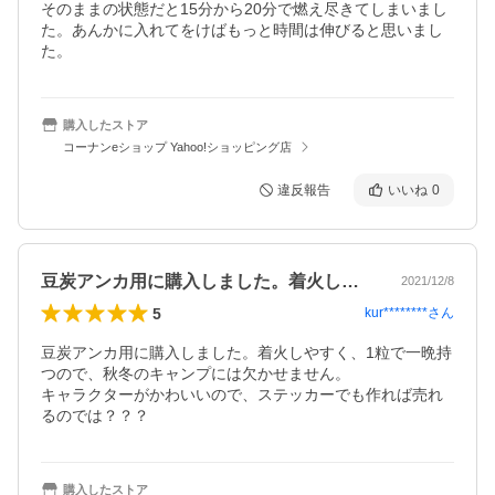
そのままの状態だと15分から20分で燃え尽きてしまいまし
た。あんかに入れてをけばもっと時間は伸びると思いまし
た。
購入したストア
コーナンeショップ Yahoo!ショッピング店
違反報告
いいね
0
豆炭アンカ用に購入しました。着火しやす…
2021/12/8
5
kur********
さん
豆炭アンカ用に購入しました。着火しやすく、1粒で一晩持
つので、秋冬のキャンプには欠かせません。

キャラクターがかわいいので、ステッカーでも作れば売れ
るのでは？？？
購入したストア