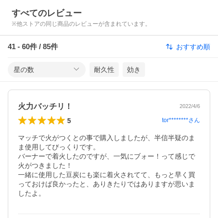
すべてのレビュー
※他ストアの同じ商品のレビューが含まれています。
41
-
60
件 /
85
件
おすすめ順
星の数
耐久性
効き
火力バッチリ！
2022/4/6
5
tor********
さん
マッチで火がつくとの事で購入しましたが、半信半疑のま
ま使用してびっくりです。

バーナーで着火したのですが、一気にブォー！って感じで
火がつきました！

一緒に使用した豆炭にも楽に着火されてて、もっと早く買
っておけば良かったと、ありきたりではありますが思いま
したよ。