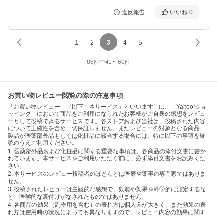
違反報告
いいね
0
1
2
3
4
5
85
件中
41
〜
60
件
お買い物レビュー閲覧の際の注意事項
「お買い物レビュー」（以下「本サービス」といいます）は、「Yahoo!ショ
ッピング」において商品をご利用になられたお客様がご自身の感想をレビュ
ーとして投稿できるサービスです。各ストアおよび当社は、投稿された内容
について正確性を含め一切保証しません。またレビューの対象となる商品、
製品が医薬部外品もしくは化粧品に該当する場合には、特に以下の事項を確
認のうえご利用ください。
1. 医薬部外品および化粧品に関する重要な事項は、各商品の添付文書に書か
れています。本サービスをご利用いただく前に、必ず添付文書をお読みくだ
さい。
2. 本サービスのレビュー投稿者のほとんどは医療や薬事の専門家ではありま
せん。
3. 投稿されたレビューは主観的な感想で、効能や効果を科学的に測定するな
ど、医学的な裏付けがなされたものではありません。
4. 各商品の効果（副作用を含む）の表れ方は個人差が大きく、また効果の表
れ方は使用時の状況によっても異なりますので、レビュー内容の効果に関す