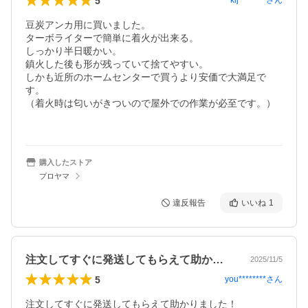
5
kij********
さん
豆炭アンカ用に買いました。

ターボライターで簡単に着火が出来る。

しっかり半日暖かい。

鎮火した後も形が残っていて捨てやすい。

しかも近所のホームセンターで買うより安価で大満足で
す。

（着火時は匂いがきついので屋外での作業が必至です。）

購入したストア
プロヤマ
違反報告
いいね
1
注文してすぐに発送してもらえて助かりま…
2025/11/5
5
you********
さん
注文してすぐに発送してもらえて助かりました！
