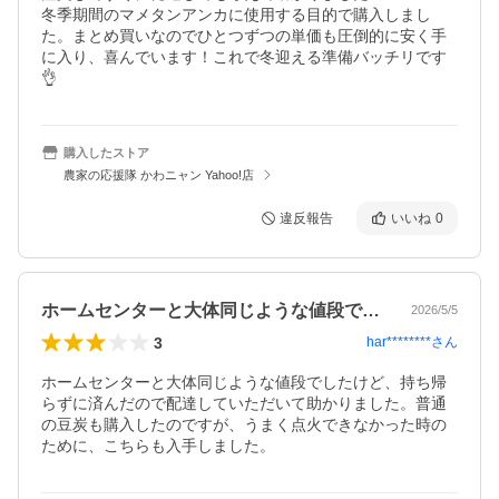
冬季期間のマメタンアンカに使用する目的で購入しまし
た。まとめ買いなのでひとつずつの単価も圧倒的に安く手
に入り、喜んでいます！これで冬迎える準備バッチリです
👌
購入したストア
農家の応援隊 かわニャン Yahoo!店
違反報告
いいね
0
ホームセンターと大体同じような値段でし…
2026/5/5
3
har********
さん
ホームセンターと大体同じような値段でしたけど、持ち帰
らずに済んだので配達していただいて助かりました。普通
の豆炭も購入したのですが、うまく点火できなかった時の
ために、こちらも入手しました。