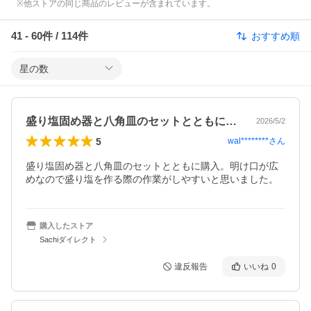
※他ストアの同じ商品のレビューが含まれています。
41
-
60
件 /
114
件
おすすめ順
星の数
盛り塩固め器と八角皿のセットとともに購…
2026/5/2
5
wal********
さん
盛り塩固め器と八角皿のセットとともに購入。明け口が広
めなので盛り塩を作る際の作業がしやすいと思いました。
購入したストア
Sachiダイレクト
違反報告
いいね
0