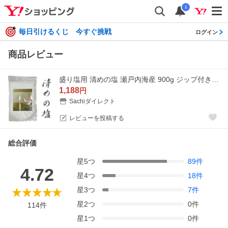
i
毎日引けるくじ 今すぐ挑戦
ログイン
商品レビュー
盛り塩用 清めの塩 瀬戸内海産 900g ジップ付きスタンドパック
1,188
円
Sachiダイレクト
レビューを投稿する
総合評価
星
5
つ
89
件
4.72
星
4
つ
18
件
星
3
つ
7
件
星
2
つ
0
件
114
件
星
1
つ
0
件