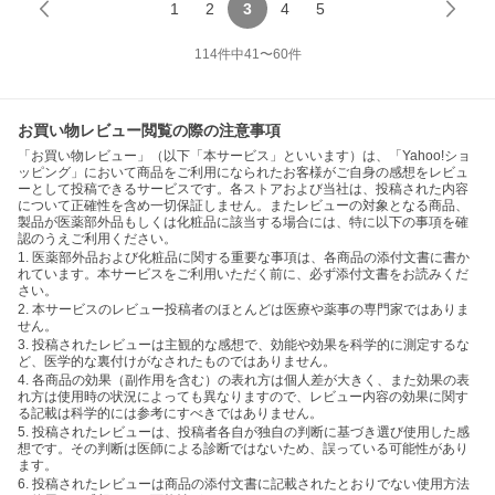
1
2
3
4
5
114
件中
41
〜
60
件
お買い物レビュー閲覧の際の注意事項
「お買い物レビュー」（以下「本サービス」といいます）は、「Yahoo!ショ
ッピング」において商品をご利用になられたお客様がご自身の感想をレビュ
ーとして投稿できるサービスです。各ストアおよび当社は、投稿された内容
について正確性を含め一切保証しません。またレビューの対象となる商品、
製品が医薬部外品もしくは化粧品に該当する場合には、特に以下の事項を確
認のうえご利用ください。
1. 医薬部外品および化粧品に関する重要な事項は、各商品の添付文書に書か
れています。本サービスをご利用いただく前に、必ず添付文書をお読みくだ
さい。
2. 本サービスのレビュー投稿者のほとんどは医療や薬事の専門家ではありま
せん。
3. 投稿されたレビューは主観的な感想で、効能や効果を科学的に測定するな
ど、医学的な裏付けがなされたものではありません。
4. 各商品の効果（副作用を含む）の表れ方は個人差が大きく、また効果の表
れ方は使用時の状況によっても異なりますので、レビュー内容の効果に関す
る記載は科学的には参考にすべきではありません。
5. 投稿されたレビューは、投稿者各自が独自の判断に基づき選び使用した感
想です。その判断は医師による診断ではないため、誤っている可能性があり
ます。
6. 投稿されたレビューは商品の添付文書に記載されたとおりでない使用方法