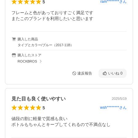
5
ram********
さん
フレームと色があっておりすごく満足です 

またこのブランドを利用したいと思います
購入した商品
タイプとカラー/ブルー（2017-11B）
購入したストア
ROCKBROS
違反報告
いいね
0
見た目も良く使いやすい
2025/5/19
5
wsh********
さん
値段の割に軽量で質感も良い

ボトルもちゃんとキープしてくれるので不満点なし