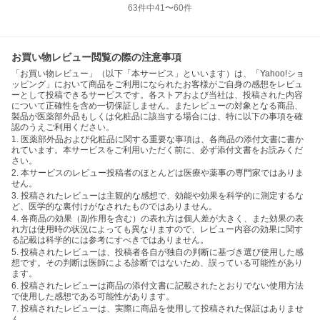
63
件中
41
〜
60
件
お買い物レビュー閲覧の際の注意事項
「お買い物レビュー」（以下「本サービス」といいます）は、「Yahoo!ショ
ッピング」において商品をご利用になられたお客様がご自身の感想をレビュ
ーとして投稿できるサービスです。各ストアおよび当社は、投稿された内容
について正確性を含め一切保証しません。またレビューの対象となる商品、
製品が医薬部外品もしくは化粧品に該当する場合には、特に以下の事項を確
認のうえご利用ください。
1. 医薬部外品および化粧品に関する重要な事項は、各商品の添付文書に書か
れています。本サービスをご利用いただく前に、必ず添付文書をお読みくだ
さい。
2. 本サービスのレビュー投稿者のほとんどは医療や薬事の専門家ではありま
せん。
3. 投稿されたレビューは主観的な感想で、効能や効果を科学的に測定するな
ど、医学的な裏付けがなされたものではありません。
4. 各商品の効果（副作用を含む）の表れ方は個人差が大きく、また効果の表
れ方は使用時の状況によっても異なりますので、レビュー内容の効果に関す
る記載は科学的には参考にすべきではありません。
5. 投稿されたレビューは、投稿者各自が独自の判断に基づき選び使用した感
想です。その判断は医師による診断ではないため、誤っている可能性があり
ます。
6. 投稿されたレビューは商品の添付文書に記載されたとおりでない使用方法
で使用した感想である可能性があります。
7. 投稿されたレビューは、実際に商品を使用して投稿された保証はありませ
ん。