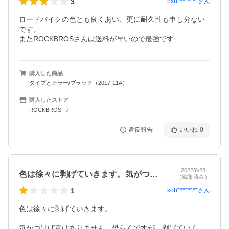
3
bxu********
さん
ロードバイクの色とも良くあい、更に耐久性も申し分ない
です。

またROCKBROSさんは送料が早いので最強です
購入した商品
タイプとカラー/ブラック（2017-11A）
購入したストア
ROCKBROS
違反報告
いいね
0
2022/6/28
色は徐々に剥げていきます。気がつけば青…
（編集済み）
1
koh********
さん
色は徐々に剥げていきます。

気がつけば青はありません。恐らくですが、剥げていく