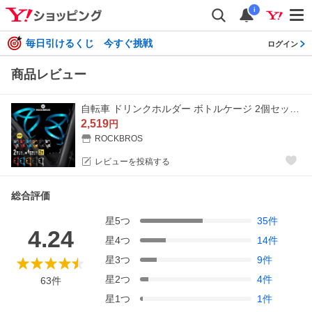
i
毎日引けるくじ 今すぐ挑戦
ログイン
商品レビュー
自転車 ドリンクホルダー ボトルケージ 2個セット ボトルホルダー アルミ 軽量 ロードバイク クロスバイク ロックブロス
2,519
円
ROCKBROS
レビューを投稿する
総合評価
星
5
つ
35
件
4.24
星
4
つ
14
件
星
3
つ
9
件
星
2
つ
4
件
63
件
星
1
つ
1
件