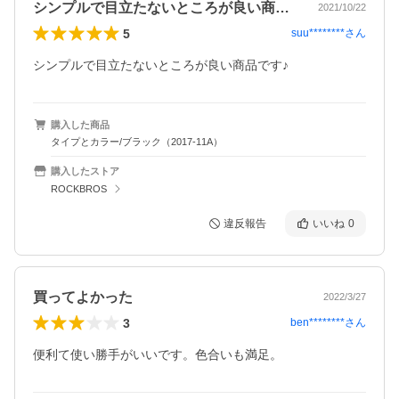
シンプルで目立たないところが良い商品で…
2021/10/22
5
suu********
さん
シンプルで目立たないところが良い商品です♪
購入した商品
タイプとカラー/ブラック（2017-11A）
購入したストア
ROCKBROS
違反報告
いいね
0
買ってよかった
2022/3/27
3
ben********
さん
便利て使い勝手がいいです。色合いも満足。