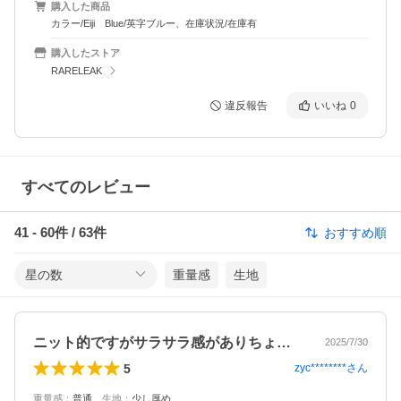
購入した商品
カラー/Eiji Blue/英字ブルー、在庫状況/在庫有
購入したストア
RARELEAK
違反報告
いいね
0
すべてのレビュー
41
-
60
件 /
63
件
おすすめ順
星の数
重量感
生地
ニット的ですがサラサラ感がありちょっと…
2025/7/30
5
zyc********
さん
重量感
：
普通
、
生地
：
少し厚め