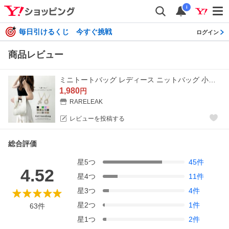
i
毎日引けるくじ 今すぐ挑戦
ログイン
商品レビュー
ミニトートバッグ レディース ニットバッグ 小さめ サブバッグ バッグチャーム マチ 軽量 折りたたみ シンプル エコバッグ 爆買
1,980
円
RARELEAK
レビューを投稿する
総合評価
星
5
つ
45
件
4.52
星
4
つ
11
件
星
3
つ
4
件
星
2
つ
1
件
63
件
星
1
つ
2
件