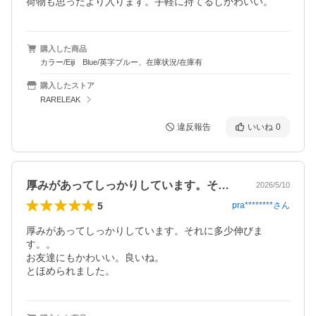
荷物も思ったより入ります。手軽に持てるしかわいい。
購入した商品
カラー/Eiji Blue/英字ブルー、在庫状況/在庫有
購入したストア
RARELEAK
違反報告
いいね
0
厚みがあってしっかりしています。それに…
2026/5/10
5
pra********
さん
厚みがあってしっかりしています。それに多少伸びま
す。。

お友達にもかわいい。良いね。

とほめられました。