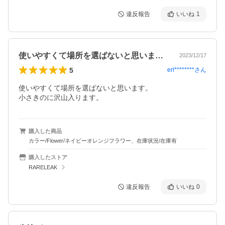
違反報告
いいね
1
使いやすくて場所を選ばないと思います。…
2023/12/17
5
erl********
さん
使いやすくて場所を選ばないと思います。

小さきのに沢山入ります。
購入した商品
カラー/Flower/ネイビーオレンジフラワー、在庫状況/在庫有
購入したストア
RARELEAK
違反報告
いいね
0