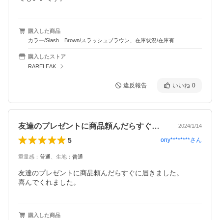
購入した商品
カラー/Slash Brown/スラッシュブラウン、在庫状況/在庫有
購入したストア
RARELEAK
違反報告
いいね
0
友達のプレゼントに商品頼んだらすぐに届…
2024/1/14
5
ony********
さん
重量感
：
普通
、
生地
：
普通
友達のプレゼントに商品頼んだらすぐに届きました。

喜んでくれました。
購入した商品