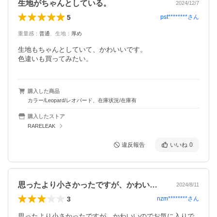
生地がちゃんとしている。
2024/12/7
5
pst********
さん
重量感
：
普通
、
生地
：
厚め
生地もちゃんとしていて、かわいいです。

色違いも買ってみたい。
購入した商品
カラー/Leopard/レオパード、在庫状況/在庫有
購入したストア
RARELEAK
違反報告
いいね
0
思ったより小さかったですが、かわいいの…
2024/8/11
3
nzm********
さん
思ったより小さかったですが、かわいいのでお気に入りで