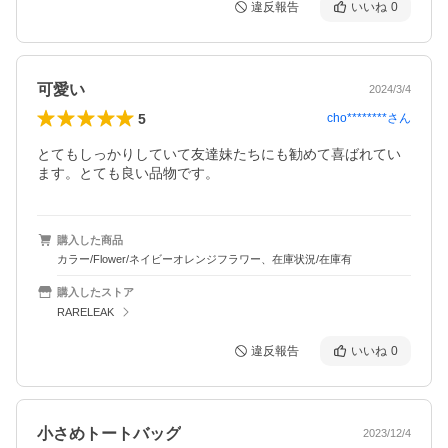
違反報告
いいね
0
可愛い
2024/3/4
5
cho********
さん
とてもしっかりしていて友達妹たちにも勧めて喜ばれてい
ます。とても良い品物です。
購入した商品
カラー/Flower/ネイビーオレンジフラワー、在庫状況/在庫有
購入したストア
RARELEAK
違反報告
いいね
0
小さめトートバッグ
2023/12/4