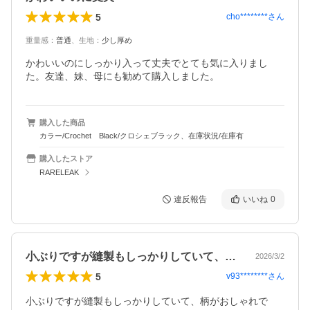
5
cho********
さん
重量感
：
普通
、
生地
：
少し厚め
かわいいのにしっかり入って丈夫でとても気に入りまし
た。友達、妹、母にも勧めて購入しました。
購入した商品
カラー/Crochet Black/クロシェブラック、在庫状況/在庫有
購入したストア
RARELEAK
違反報告
いいね
0
小ぶりですが縫製もしっかりしていて、柄…
2026/3/2
5
v93********
さん
小ぶりですが縫製もしっかりしていて、柄がおしゃれで