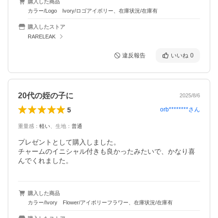
購入した商品
カラー/Logo Ivory/ロゴアイボリー、在庫状況/在庫有
購入したストア
RARELEAK
違反報告
いいね
0
20代の姪の子に
2025/8/6
5
orb********
さん
重量感
：
軽い
、
生地
：
普通
プレゼントとして購入しました。

チャームのイニシャル付きも良かったみたいで、かなり喜
んでくれました。
購入した商品
カラー/Ivory Flower/アイボリーフラワー、在庫状況/在庫有