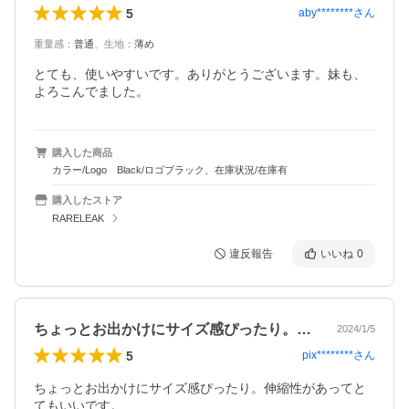
5
aby********
さん
重量感
：
普通
、
生地
：
薄め
とても、使いやすいです。ありがとうございます。妹も、
よろこんでました。
購入した商品
カラー/Logo Black/ロゴブラック、在庫状況/在庫有
購入したストア
RARELEAK
違反報告
いいね
0
ちょっとお出かけにサイズ感ぴったり。伸…
2024/1/5
5
pix********
さん
ちょっとお出かけにサイズ感ぴったり。伸縮性があってと
てもいいです。