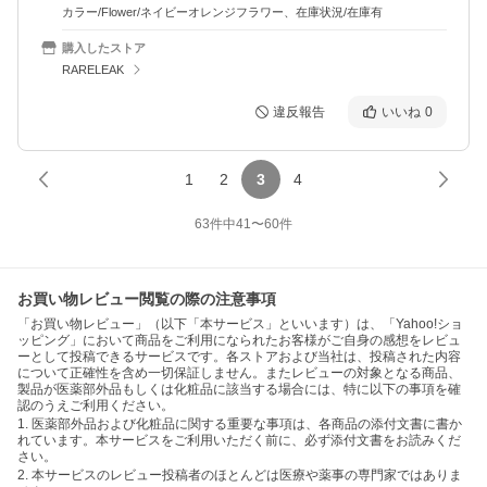
カラー/Flower/ネイビーオレンジフラワー、在庫状況/在庫有
購入したストア
RARELEAK
違反報告
いいね
0
1
2
3
4
63
件中
41
〜
60
件
お買い物レビュー閲覧の際の注意事項
「お買い物レビュー」（以下「本サービス」といいます）は、「Yahoo!ショ
ッピング」において商品をご利用になられたお客様がご自身の感想をレビュ
ーとして投稿できるサービスです。各ストアおよび当社は、投稿された内容
について正確性を含め一切保証しません。またレビューの対象となる商品、
製品が医薬部外品もしくは化粧品に該当する場合には、特に以下の事項を確
認のうえご利用ください。
1. 医薬部外品および化粧品に関する重要な事項は、各商品の添付文書に書か
れています。本サービスをご利用いただく前に、必ず添付文書をお読みくだ
さい。
2. 本サービスのレビュー投稿者のほとんどは医療や薬事の専門家ではありま