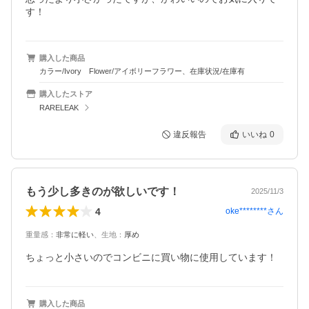
す！
購入した商品
カラー/Ivory Flower/アイボリーフラワー、在庫状況/在庫有
購入したストア
RARELEAK
違反報告
いいね
0
もう少し多きのが欲しいです！
2025/11/3
4
oke********
さん
重量感
：
非常に軽い
、
生地
：
厚め
ちょっと小さいのでコンビニに買い物に使用しています！
購入した商品