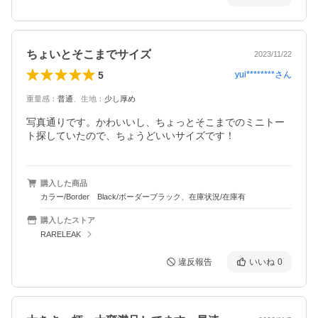
ちょいとそこまでサイズ
2023/11/22
5
yui********
さん
重量感
：
普通
、
生地
：
少し厚め
写真通りです。かわいいし、ちょっとそこまでのミニトー
ト探していたので、ちょうどいいサイズです！
購入した商品
カラー/Border Black/ボーダーブラック、在庫状況/在庫有
購入したストア
RARELEAK
違反報告
いいね
0