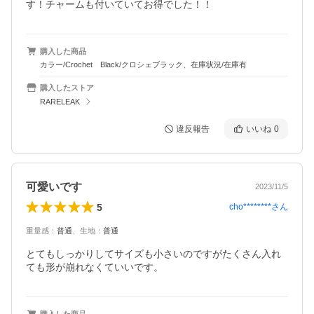
す！チャームも付いていてお得でした！！
購入した商品
カラー/Crochet Black/クロシェブラック、在庫状況/在庫有
購入したストア
RARELEAK
違反報告
いいね
0
可愛いです
2023/11/5
5
cho********
さん
重量感
：
普通
、
生地
：
普通
とてもしっかりしてサイズも小さいのですがたくさん入れ
ても形が崩れなくていいです。
購入した商品