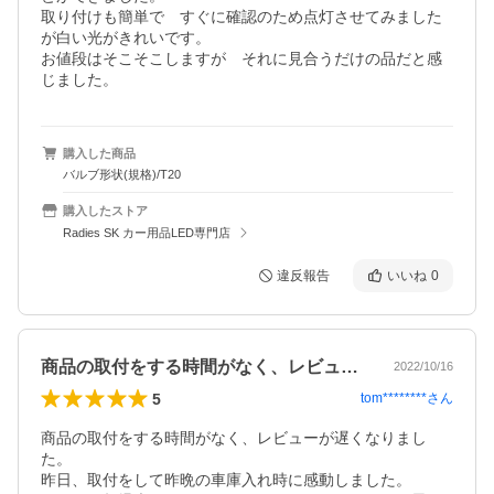
取り付けも簡単で　すぐに確認のため点灯させてみました
が白い光がきれいです。

お値段はそこそこしますが　それに見合うだけの品だと感
じました。
購入した商品
バルブ形状(規格)/T20
購入したストア
Radies SK カー用品LED専門店
違反報告
いいね
0
商品の取付をする時間がなく、レビューが…
2022/10/16
5
tom********
さん
商品の取付をする時間がなく、レビューが遅くなりまし
た。

昨日、取付をして昨晩の車庫入れ時に感動しました。
