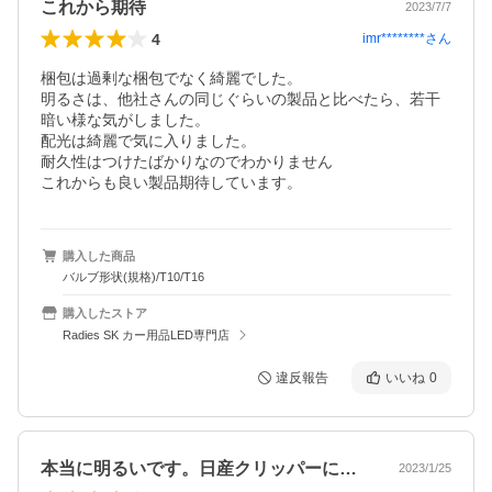
これから期待
2023/7/7
4
imr********
さん
梱包は過剰な梱包でなく綺麗でした。

明るさは、他社さんの同じぐらいの製品と比べたら、若干
暗い様な気がしました。

配光は綺麗で気に入りました。

耐久性はつけたばかりなのでわかりません

これからも良い製品期待しています。
購入した商品
バルブ形状(規格)/T10/T16
購入したストア
Radies SK カー用品LED専門店
違反報告
いいね
0
本当に明るいです。日産クリッパーにポジ…
2023/1/25