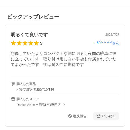
ピックアップレビュー
明るくて良いです
2026/7/27
5
a69********
さん
想像していたよりコンパクトな割に明るく夜間の駐車に役
に立っています　取り付け用に白い手袋も付属されていた
てよかったです　後は耐久性に期待です
購入した商品
バルブ形状(規格)/T10/T16
購入したストア
Radies SK カー用品LED専門店
違反報告
いいね
0