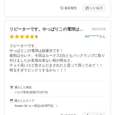
違反報告
いいね
0
リピーターです。やっぱりこの電球は超爆…
2021/12/18
5
shi********
さん
リピーターです。

やっぱりこの電球は超爆光です！

最初はセレナ、今回はルークス2台ともバックランプに取り
付けましたが直視出来ない程の明るさ。

チョイ高いけど皆さんだまされたと思って買ってみて！！

明るすぎてビックリするから！！！
購入した商品
バルブ形状(規格)/T10/T16
購入したストア
Radies SK カー用品LED専門店