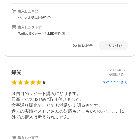
購入した商品
バルブ形状(規格)/S25
購入したストア
Radies SK カー用品LED専門店
違反報告
いいね
0
2025/4/16
爆光
（編集済み）
5
pik********
さん
３回目のリピート購入になります。

日産デイズB21Wに取り付けました。

文字通り爆光で、とても満足いく明るさです。

過去の実績とストアさんの対応もとてもいいので、ここ以
外での購入は考えられません。
購入した商品