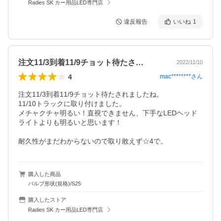
Radies SK カー用品LED専門店
違反報告
いいね
1
注文11/3到着11/9チョット待たさ…
2022/11/10
4
mac********
さん
注文11/3到着11/9チョット待たされましたね。

11/10トラックに取り付けました。

メチャクチャ明るい！直視できません、下手なLEDヘッド
ライトよりも明るいと思います！

購入した商品
バルブ形状(規格)/S25
購入したストア
Radies SK カー用品LED専門店