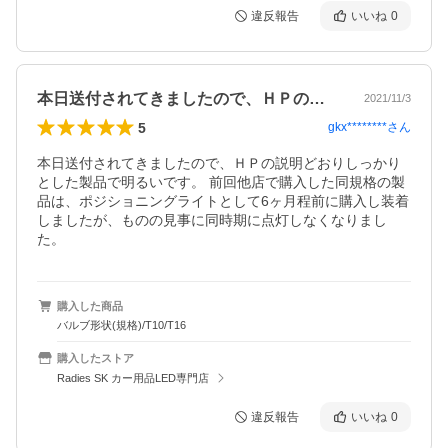
違反報告
いいね
0
本日送付されてきましたので、ＨＰの説明…
2021/11/3
5
gkx********
さん
本日送付されてきましたので、ＨＰの説明どおりしっかり
とした製品で明るいです。 前回他店で購入した同規格の製
品は、ポジショニングライトとして6ヶ月程前に購入し装着
しましたが、ものの見事に同時期に点灯しなくなりまし
た。
購入した商品
バルブ形状(規格)/T10/T16
購入したストア
Radies SK カー用品LED専門店
違反報告
いいね
0