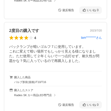
Radies SK カー用品LED専門店
違反報告
いいね
0
2度目の購入です
2023/7/20
4
tam********
さん
バックランプが暗いゴルフ７に使用しています。

これに変えて暗い場所でもしっかり見える様になりまし
た。ただ使用して２年くらいで一つ点灯せず、耐久性が問
題かな？気に入っているので再購入しました。
購入した商品
バルブ形状(規格)/T10/T16
購入したストア
Radies SK カー用品LED専門店
違反報告
いいね
0