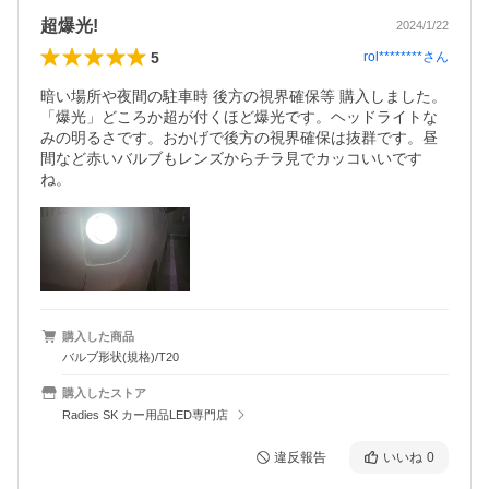
超爆光!
2024/1/22
5
rol********
さん
暗い場所や夜間の駐車時 後方の視界確保等 購入しました。
「爆光」どころか超が付くほど爆光です。ヘッドライトな
みの明るさです。おかげで後方の視界確保は抜群です。昼
間など赤いバルブもレンズからチラ見でカッコいいです
ね。
購入した商品
バルブ形状(規格)/T20
購入したストア
Radies SK カー用品LED専門店
違反報告
いいね
0