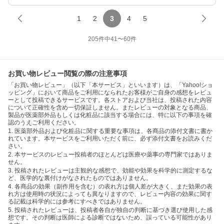
1
2
3
4
5
205
件中
41
〜
60
件
お買い物レビュー閲覧の際の注意事項
「お買い物レビュー」（以下「本サービス」といいます）は、「Yahoo!ショ
ッピング」において商品をご利用になられたお客様がご自身の感想をレビュ
ーとして投稿できるサービスです。各ストアおよび当社は、投稿された内容
について正確性を含め一切保証しません。またレビューの対象となる商品、
製品が医薬部外品もしくは化粧品に該当する場合には、特に以下の事項を確
認のうえご利用ください。
1. 医薬部外品および化粧品に関する重要な事項は、各商品の添付文書に書か
れています。本サービスをご利用いただく前に、必ず添付文書をお読みくだ
さい。
2. 本サービスのレビュー投稿者のほとんどは医療や薬事の専門家ではありま
せん。
3. 投稿されたレビューは主観的な感想で、効能や効果を科学的に測定するな
ど、医学的な裏付けがなされたものではありません。
4. 各商品の効果（副作用を含む）の表れ方は個人差が大きく、また効果の表
れ方は使用時の状況によっても異なりますので、レビュー内容の効果に関す
る記載は科学的には参考にすべきではありません。
5. 投稿されたレビューは、投稿者各自が独自の判断に基づき選び使用した感
想です。その判断は医師による診断ではないため、誤っている可能性があり