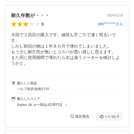
耐久年数が・・・
2024/11/29
3
otm********
さん
今回で２回目の購入です。値段も手ごろで凄く明るいで
す。

しかし前回の物は１年８カ月で壊れてしまいました。

もう少し耐久性が無いとコスパが悪い感じに思えます。

また同じ使用期間で壊れたら次は違うメーカーを検討しよ
購入した商品
バルブ形状(規格)/T20
購入したストア
Radies SK カー用品LED専門店
違反報告
いいね
0