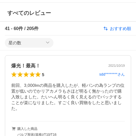
すべてのレビュー
41
-
60
件 /
205
件
おすすめ順
星の数
爆光！最高！
2021/10/19
5
sdd********
さん
前回、3,000lmの商品を購入したが、軽バンの為ランプの位
置が低いのでかリアカメラもさほど明るく無かったので購
入致しました。たいへん明るく良く見えるのでバックする
ことが楽になりました。すごく良い買物をしたと思いまし
た。
購入した商品
バルブ形状(規格)/T10/T16