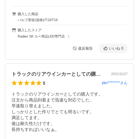
購入した商品
バルブ形状(規格)/T10/T16
購入したストア
Radies SK カー用品LED専門店
違反報告
いいね
0
トラックのリアウインカーとしての購入で…
2021/11/27
5
yko********
さん
トラックのリアウインカーとしての購入です。

注文から商品到着まで迅速な対応でした。

早速取り替えました。

しっかりとした作りでとても明るいです。

満足してます。

後は耐久性だけです。

長持ちすればいいなぁ。