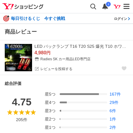
i
毎日引けるくじ 今すぐ挑戦
ログイン
商品レビュー
LED バックランプ T16 T20 S25 爆光 T10 ホワイト 12V 24V ポジション ライセンス モデル フォレスター 1年保証 赤い新星 2個 Radies SK
4,980
円
Radies SK カー用品LED専門店
レビューを投稿する
総合評価
星
5
つ
167
件
4.75
星
4
つ
29
件
星
3
つ
6
件
星
2
つ
1
件
205
件
星
1
つ
2
件