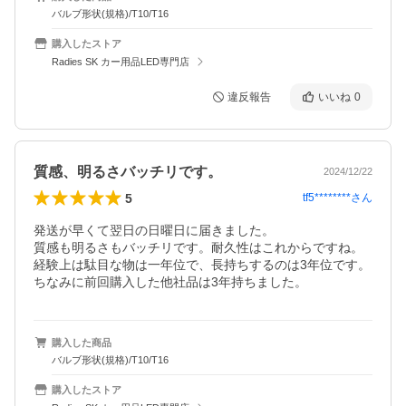
バルブ形状(規格)/T10/T16
購入したストア
Radies SK カー用品LED専門店
違反報告
いいね
0
質感、明るさバッチリです。
2024/12/22
5
tf5********
さん
発送が早くて翌日の日曜日に届きました。

質感も明るさもバッチリです。耐久性はこれからですね。
経験上は駄目な物は一年位で、長持ちするのは3年位です。

ちなみに前回購入した他社品は3年持ちました。
購入した商品
バルブ形状(規格)/T10/T16
購入したストア