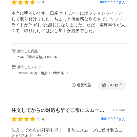
4
nas********
さん
本当に明るいです。日産クリッパーにポジションライトと
して取り付けました。ちょっと傍迷惑な明るさで、ヘッド
ライトが2つ付いた感じになりました。ただ、電球本体が太
くて、取り付けには少し加工が必要でした。
購入した商品
バルブ形状(規格)/T10/T16
購入したストア
Radies SK カー用品LED専門店
違反報告
いいね
0
注文してからの対応も早く非常にスムーズ…
2022/4/2
4
tk0********
さん
注文してからの対応も早く　非常にスムーズに受け取るこ
とができました。
