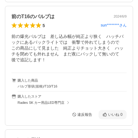
前のT16のバルブは
2024/6/9
5
sun********
さん
前の爆光バルブは　差し込み幅が純正より狭く　ハッチバ
ックにあるバックライトでは　衝撃で外れてしまうので　
この商品にして見ました　純正よりチョット大きく　ハッ
チを閉めても外れません　まだ夜にバックして無いのて　
後で追記します！
購入した商品
バルブ形状(規格)/T10/T16
購入したストア
Radies SK カー用品LED専門店
違反報告
いいね
0