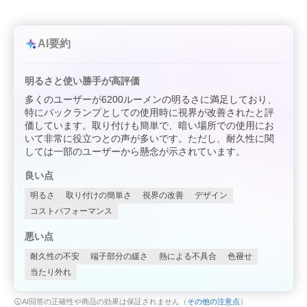
AI要約
明るさと使い勝手が高評価
多くのユーザーが6200ルーメンの明るさに満足しており、
特にバックランプとしての使用時に視界が改善されたと評
価しています。取り付けも簡単で、暗い場所での使用にお
いて非常に役立つとの声が多いです。ただし、耐久性に関
しては一部のユーザーから懸念が示されています。
良い点
明るさ
取り付けの簡単さ
視界の改善
デザイン
コストパフォーマンス
悪い点
耐久性の不安
端子部分の緩さ
熱による不具合
色褪せ
当たり外れ
AI回答の正確性や商品の効果は保証されません（
その他の注意点
）