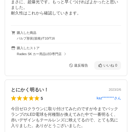
まさに、超爆光です。もっと早くつければよかったと思い
ました。

耐久性はこれから確認していきます。
購入した商品
バルブ形状(規格)/T10/T16
購入したストア
Radies SK カー用品LED専門店
違反報告
いいね
0
とにかく明るい！
2023/2/6
5
kaz********
さん
今日ゼロクラウンに取り付けてみたのですが今までバック
ランプのLED電球を何種類か換えてみた中で一番明るく、
赤いデザインもテールレンズに映えてるので、とても気に
入りました。ありがとうございました。