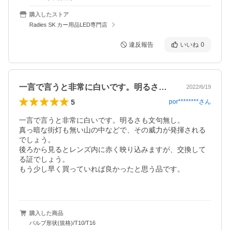
購入したストア
Radies SK カー用品LED専門店
違反報告
いいね
0
一言で言うと非常に白いです。明るさも文…
2022/6/19
5
por********
さん
一言で言うと非常に白いです。明るさも文句無し。

真っ暗な街灯も無い山の中などで、その威力が発揮される
でしょう。

後ろから見るとレンズ内に赤く映り込みますが、交換して
る証でしょう。

もう少し早く買っていれば良かったと思う品です。

購入した商品
バルブ形状(規格)/T10/T16