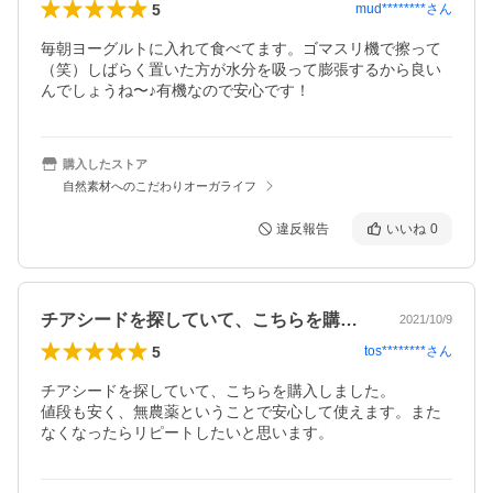
5
mud********
さん
毎朝ヨーグルトに入れて食べてます。ゴマスリ機で擦って
（笑）しばらく置いた方が水分を吸って膨張するから良い
んでしょうね〜♪有機なので安心です！
購入したストア
自然素材へのこだわりオーガライフ
違反報告
いいね
0
チアシードを探していて、こちらを購入し…
2021/10/9
5
tos********
さん
チアシードを探していて、こちらを購入しました。

値段も安く、無農薬ということで安心して使えます。また
なくなったらリピートしたいと思います。