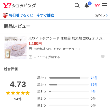
i
毎日引けるくじ 今すぐ挑戦
ログイン
商品レビュー
ホワイトチアシード 無農薬 無添加 200g オメガ3 食物繊維 たんぱく質 スーパーフード 健康食品 美容 サプリ 食べ物 簡単 栄養 レシピ 食品 サルバチア
1,180
円
自然素材へのこだわりオーガライフ
レビューを投稿する
総合評価
星
5
つ
73
件
4.73
星
4
つ
17
件
星
3
つ
4
件
星
2
つ
0
件
94
件
星
1
つ
0
件