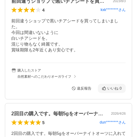
前回違うショップで黒いチアシードを買っ…
2023/8/3
4
kxk********
さん
前回違うショップで黒いチアシードを買ってしまいまし
た。

今回は間違いないように

白いチアシードを。

混じり物もなく綺麗です。

賞味期限も2年近くあり安心です。
購入したストア
自然素材へのこだわりオーガライフ
違反報告
いいね
0
2回目の購入です。毎朝5gをオーバーナ…
2026/4/26
5
dun********
さん
2回目の購入です。毎朝5gをオーバーナイトオーツに入れて