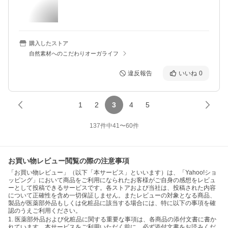
購入したストア
自然素材へのこだわりオーガライフ
違反報告
いいね
0
1
2
3
4
5
137
件中
41
〜
60
件
お買い物レビュー閲覧の際の注意事項
「お買い物レビュー」（以下「本サービス」といいます）は、「Yahoo!ショ
ッピング」において商品をご利用になられたお客様がご自身の感想をレビュ
ーとして投稿できるサービスです。各ストアおよび当社は、投稿された内容
について正確性を含め一切保証しません。またレビューの対象となる商品、
製品が医薬部外品もしくは化粧品に該当する場合には、特に以下の事項を確
認のうえご利用ください。
1. 医薬部外品および化粧品に関する重要な事項は、各商品の添付文書に書か
れています。本サービスをご利用いただく前に、必ず添付文書をお読みくだ