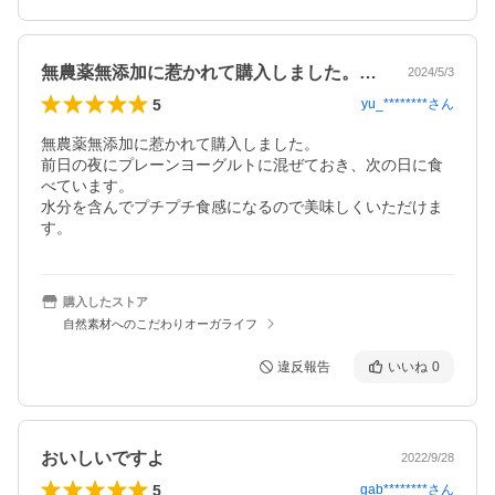
無農薬無添加に惹かれて購入しました。前…
2024/5/3
5
yu_********
さん
無農薬無添加に惹かれて購入しました。

前日の夜にプレーンヨーグルトに混ぜておき、次の日に食
べています。

水分を含んでプチプチ食感になるので美味しくいただけま
す。
購入したストア
自然素材へのこだわりオーガライフ
違反報告
いいね
0
おいしいですよ
2022/9/28
5
gab********
さん