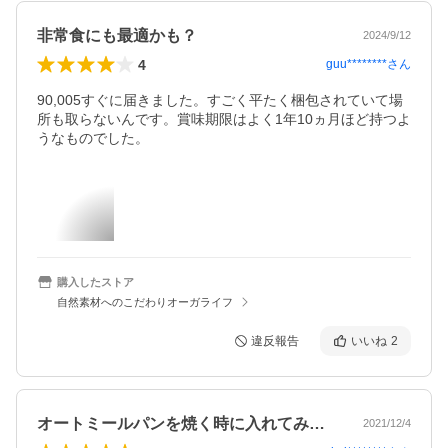
非常食にも最適かも？
2024/9/12
4
guu********
さん
90,005すぐに届きました。すごく平たく梱包されていて場
所も取らないんです。賞味期限はよく1年10ヵ月ほど持つよ
うなものでした。
購入したストア
自然素材へのこだわりオーガライフ
違反報告
いいね
2
オートミールパンを焼く時に入れてみまし…
2021/12/4