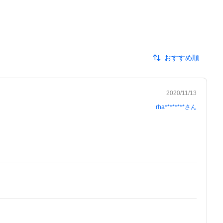
おすすめ順
2020/11/13
rha********
さん