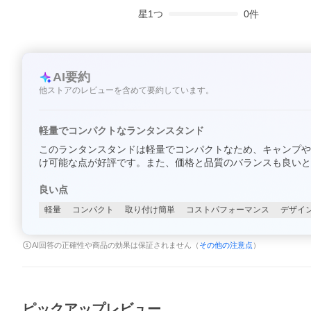
星
1
つ
0
件
AI要約
他ストアのレビューを含めて要約しています。
軽量でコンパクトなランタンスタンド
このランタンスタンドは軽量でコンパクトなため、キャンプや
け可能な点が好評です。また、価格と品質のバランスも良いと
良い点
軽量
コンパクト
取り付け簡単
コストパフォーマンス
デザイ
AI回答の正確性や商品の効果は保証されません（
その他の注意点
）
ピックアップレビュー