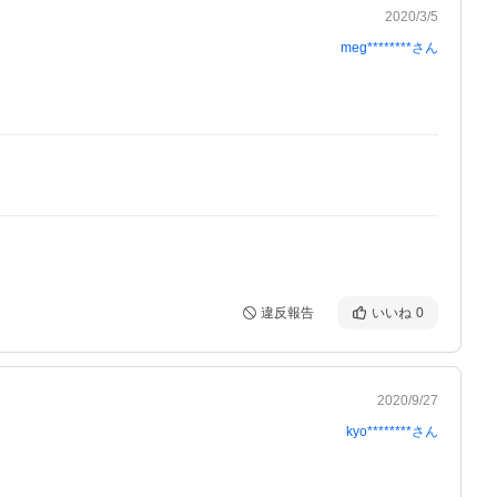
2020/3/5
meg********
さん
違反報告
いいね
0
2020/9/27
kyo********
さん