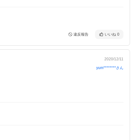
違反報告
いいね
0
2020/12/11
yum********
さん