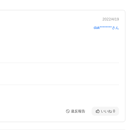
2022/4/19
dak********
さん
違反報告
いいね
0