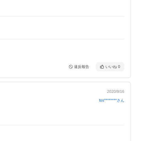
違反報告
いいね
0
2020/9/16
tos********
さん