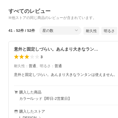
すべてのレビュー
※他ストアの同じ商品のレビューが含まれています。
41
-
52
件 /
52
件
星の数
耐久性
明るさ
意外と固定しづらい。あんまり大きなラン…
3
耐久性
：
普通
、
明るさ
：
普通
意外と固定しづらい。あんまり大きなランタンは使えません。
購入した商品
カラー/レッド【即日-2営業日】
購入したストア
L-DESIGN