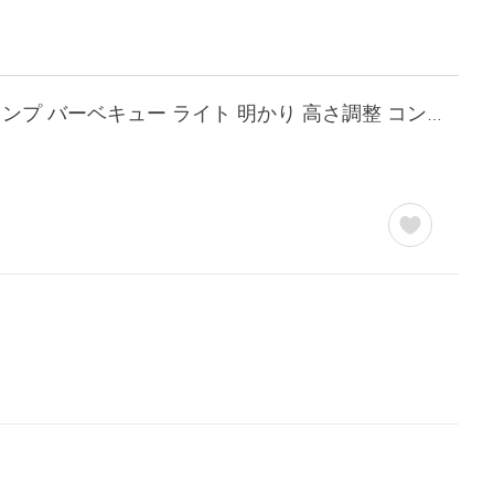
1年保証 ランタン ランタンスタンド 折りたたみ ジュラルミン テーブル クランプ式 キャンプ バーベキュー ライト 明かり 高さ調整 コンパクト 軽量 送料無料