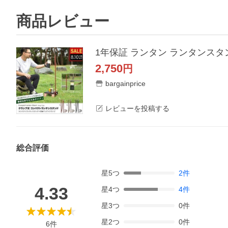
商品レビュー
2,750
円
bargainprice
レビューを投稿する
総合評価
星
5
つ
2
件
4.33
星
4
つ
4
件
星
3
つ
0
件
星
2
つ
0
件
6
件