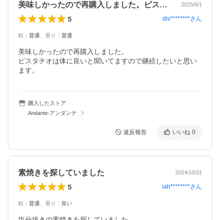
美味しかったので再購入しました。ピスタ…
2025/9/1
5
div********
さん
粒
：
普通
、
香り
：
普通
美味しかったので再購入しました。

ピスタチオは体に良いと聞いてますので継続したいと思い
ます。
購入したストア
Andante-アンダンテ
違反報告
いいね
0
素焼きを探していました
2024/10/31
5
iah********
さん
粒
：
普通
、
香り
：
良い
塩分抜きの素焼きを探していました。
