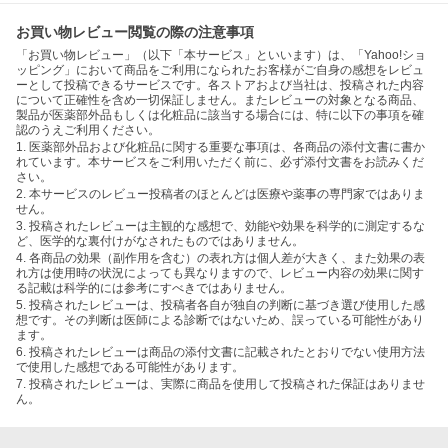
お買い物レビュー閲覧の際の注意事項
「お買い物レビュー」（以下「本サービス」といいます）は、「Yahoo!ショ
ッピング」において商品をご利用になられたお客様がご自身の感想をレビュ
ーとして投稿できるサービスです。各ストアおよび当社は、投稿された内容
について正確性を含め一切保証しません。またレビューの対象となる商品、
製品が医薬部外品もしくは化粧品に該当する場合には、特に以下の事項を確
認のうえご利用ください。
1. 医薬部外品および化粧品に関する重要な事項は、各商品の添付文書に書か
れています。本サービスをご利用いただく前に、必ず添付文書をお読みくだ
さい。
2. 本サービスのレビュー投稿者のほとんどは医療や薬事の専門家ではありま
せん。
3. 投稿されたレビューは主観的な感想で、効能や効果を科学的に測定するな
ど、医学的な裏付けがなされたものではありません。
4. 各商品の効果（副作用を含む）の表れ方は個人差が大きく、また効果の表
れ方は使用時の状況によっても異なりますので、レビュー内容の効果に関す
る記載は科学的には参考にすべきではありません。
5. 投稿されたレビューは、投稿者各自が独自の判断に基づき選び使用した感
想です。その判断は医師による診断ではないため、誤っている可能性があり
ます。
6. 投稿されたレビューは商品の添付文書に記載されたとおりでない使用方法
で使用した感想である可能性があります。
7. 投稿されたレビューは、実際に商品を使用して投稿された保証はありませ
ん。