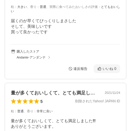
粒
：
大きい
、
香り
：
普通
、
実際に食べてみたおいしさの評価
：
とてもおいし
い
届くのが早くてびっくりしまさした

そして、美味しいです

買って良かったです
購入したストア
Andante-アンダンテ
違反報告
いいね
0
量が多くておいしくて、とても満足しまし…
2021/11/24
5
削除されたYahoo! JAPAN ID
粒
：
普通
、
香り
：
非常に良い
量が多くておいしくて、とても満足しました❗️❗️

ありがとうございます。