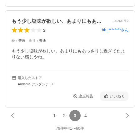
もう少し塩味が欲しい、あまりにもあっさ…
2026/1/12
3
bb_********
さん
粒
：
普通
、
香り
：
普通
もう少し塩味が欲しい、あまりにもあっさりし過ぎてたよ
りない感じやね。
購入したストア
Andante-アンダンテ
違反報告
いいね
0
1
2
3
4
79
件中
41
〜
60
件