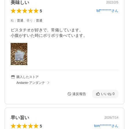
美味しい
2022/2/5
5
tsf********
さん
粒
：
普通
、
香り
：
普通
ピスタチオが好きで、常備しています。

購入したストア
Andante-アンダンテ
違反報告
いいね
0
早い旨い
2026/7/14
5
tom********
さん