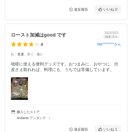
違反報告
いいね
0
2022/3/23
ロースト加減はgood です
（編集済み）
4
ida********
さん
粒
：
普通
、
香り
：
良い
咄嗟に使える便利グッズです。おつまみに、おやつに、渋
皮さえ取れれば、料理にも、うちでは常備しています。
購入したストア
Andante-アンダンテ
違反報告
いいね
1