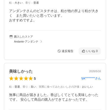
粒
：
大きい
、
香り
：
普通
アンダンテさんのピスタチオは、粒が他の所より粒が大き
く　また買いたいと思っています。

おすすめですよ。
購入したストア
Andante-アンダンテ
違反報告
いいね
0
美味しかった
2026/5/16
5
tyk********
さん
粒
：
普通
、
香り
：
良い
、
実際に食べてみたおいしさの評価
：
おいしい
無事に商品が届きました。香ばしくてとても美味しかった
です。 安心して商品の購入ができてよかったです。