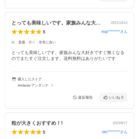
とっても美味しいです。家族みんな大好き…
2021/10/12
5
maj********
さん
粒
：
普通
、
香り
：
非常に良い
とっても美味しいです。家族みんな大好きですぐ無くなる
のでまたすぐ注文します。送料無料はありがたいです
購入したストア
Andante-アンダンテ
違反報告
いいね
0
粒が大きくおすすめ！!
2023/8/17
5
ckn********
さん