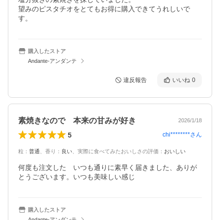
望みのピスタチオをとてもお得に購入できてうれしいで
す。
購入したストア
Andante-アンダンテ
違反報告
いいね
0
素焼きなので 本来の甘みが好き
2026/1/18
5
chi********
さん
粒
：
普通
、
香り
：
良い
、
実際に食べてみたおいしさの評価
：
おいしい
何度も注文した　いつも通りに素早く届きました、ありが
とうございます。いつも美味しい感じ
購入したストア
Andante-アンダンテ