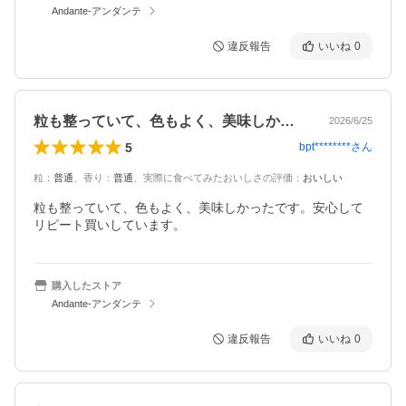
Andante-アンダンテ
違反報告
いいね
0
粒も整っていて、色もよく、美味しかった…
2026/6/25
5
bpt********
さん
粒
：
普通
、
香り
：
普通
、
実際に食べてみたおいしさの評価
：
おいしい
粒も整っていて、色もよく、美味しかったです。安心して
リピート買いしています。
購入したストア
Andante-アンダンテ
違反報告
いいね
0