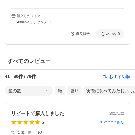
購入したストア
Andante-アンダンテ
違反報告
いいね
0
すべてのレビュー
41
-
60
件 /
79
件
おすすめ順
星の数
粒
香り
実際に食べてみたおいし
リピートで購入しました
2022/3/22
5
his********
さん
粒
：
普通
、
香り
：
良い