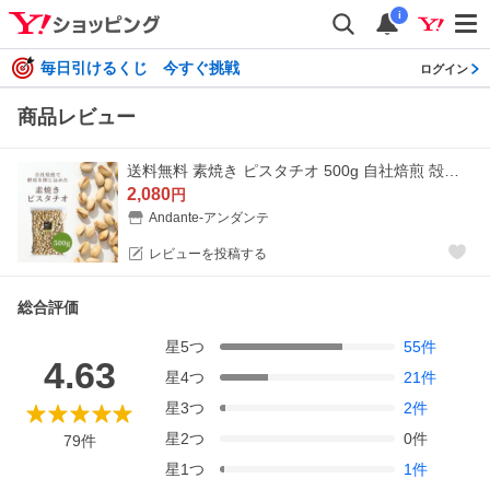
i
毎日引けるくじ 今すぐ挑戦
ログイン
商品レビュー
送料無料 素焼き ピスタチオ 500g 自社焙煎 殻付き ナッツ 無塩 無油 チャック袋 大袋 お買い得用 まとめ買い ネコポス発送 ポスト投函 おやつ おつまみ
2,080
円
Andante-アンダンテ
レビューを投稿する
総合評価
星
5
つ
55
件
4.63
星
4
つ
21
件
星
3
つ
2
件
星
2
つ
0
件
79
件
星
1
つ
1
件