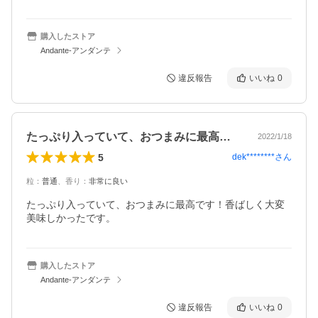
購入したストア
Andante-アンダンテ
違反報告
いいね
0
たっぷり入っていて、おつまみに最高です…
2022/1/18
5
dek********
さん
粒
：
普通
、
香り
：
非常に良い
たっぷり入っていて、おつまみに最高です！香ばしく大変
美味しかったです。
購入したストア
Andante-アンダンテ
違反報告
いいね
0