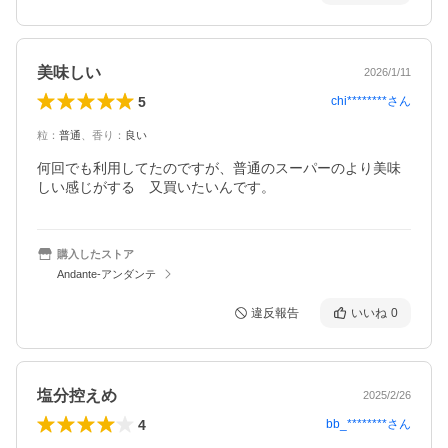
美味しい
2026/1/11
5
chi********
さん
粒
：
普通
、
香り
：
良い
何回でも利用してたのですが、普通のスーパーのより美味
しい感じがする　又買いたいんです。
購入したストア
Andante-アンダンテ
違反報告
いいね
0
塩分控えめ
2025/2/26
4
bb_********
さん