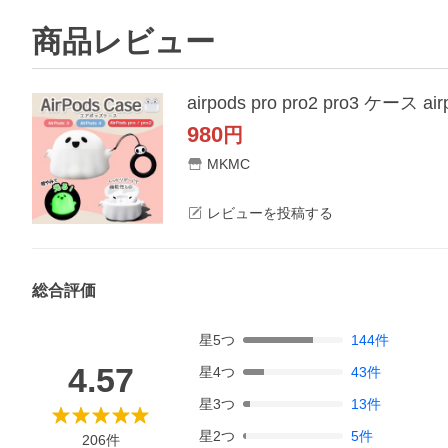
商品レビュー
980
円
MKMC
レビューを投稿する
総合評価
星
5
つ
144
件
4.57
星
4
つ
43
件
星
3
つ
13
件
星
2
つ
5
件
206
件