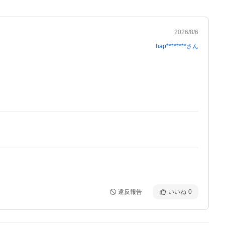
2026/8/6
hap********
さん
違反報告
いいね
0