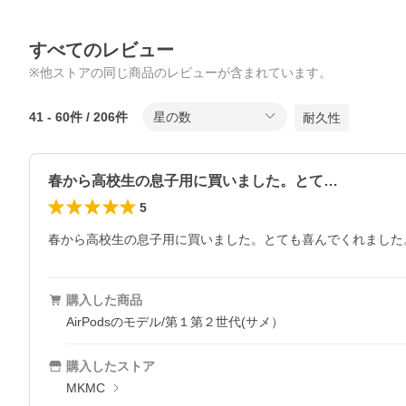
すべてのレビュー
※他ストアの同じ商品のレビューが含まれています。
41
-
60
件 /
206
件
星の数
耐久性
春から高校生の息子用に買いました。とて…
5
春から高校生の息子用に買いました。とても喜んでくれました。
購入した商品
AirPodsのモデル/第１第２世代(サメ）
購入したストア
MKMC