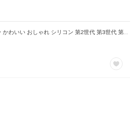
airpods pro pro2 pro3 ケース airpodspro エアポッツ プロ エアポッズ プロ2 プロ3 カバー かわいい おしゃれ シリコン 第2世代 第3世代 第4世代