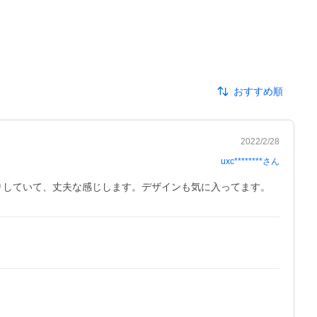
おすすめ順
2022/2/28
uxc********
さん
かりしていて、丈夫な感じします。デザインも気に入ってます。