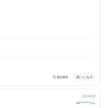
違反報告
いいね
0
2024/11/6
rai********
さん