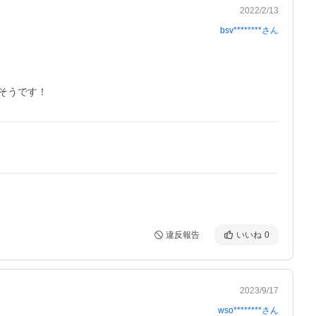
2022/2/13
bsv********
さん
そうです！
違反報告
いいね
0
2023/9/17
wso********
さん