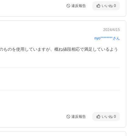
違反報告
いいね
0
2024/4/15
nyo********
さん
のものを使用していますが、概ね値段相応で満足しているよう
違反報告
いいね
0