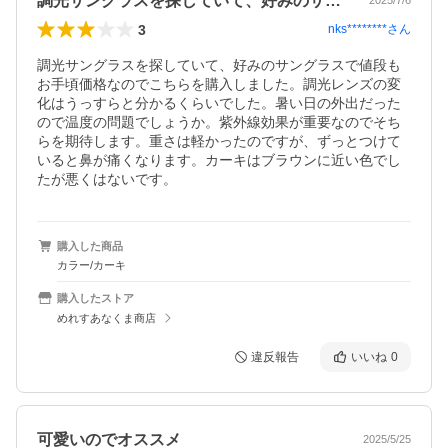
調光サングラスを探していて、好みのサン…
2025/7/6
3
nks********
さん
調光サングラスを探していて、好みのサングラスで値段も
お手頃価格なのでこちらを購入しました。調光レンズの変
化はうっすらと分かるくらいでした。暑い日の外出だった
ので温度の問題でしょうか。紫外線効果が重要なのでそち
らを期待します。重さは軽かったのですが、ずっとつけて
いると鼻が痛くなります。カーキはブラウンに近い色でし
たが悪くはないです。
購入した商品
カラー/カーキ
購入したストア
めれすあなくま商店
違反報告
いいね
0
可愛いのでオススメ
2025/5/25