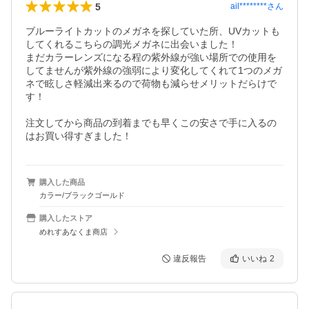
5
ail********
さん
ブルーライトカットのメガネを探していた所、UVカットも
してくれるこちらの調光メガネに出会いました！

まだカラーレンズになる程の紫外線が強い場所での使用を
してませんが紫外線の強弱により変化してくれて1つのメガ
ネで眩しさ軽減出来るので荷物も減らせメリットだらけで
す！

注文してから商品の到着までも早くこの安さで手に入るの
はお買い得すぎました！
購入した商品
カラー/ブラックゴールド
購入したストア
めれすあなくま商店
違反報告
いいね
2