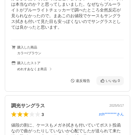
は本当なのか？と思ってしまいました。なぜならブルーラ
イトがブルーライトチェッカーで調べたところ全然反応が
見られなかったので。まあこのお値段でケースもサングラ
ス拭きも付いて見た目も安っぽくないのでサングラスとし
ては良かったと思います。
購入した商品
カラー/ブラウン
購入したストア
めれすあなくま商店
違反報告
いいね
0
調光サングラス
2025/5/17
3
zch********
さん
値段の割に、ケースもメガネ拭きも付いていてポスト投函
なので曲がったりしていないか心配でしたが送られて来た