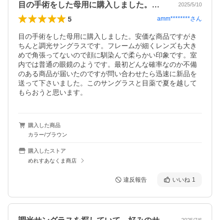
目の手術をした母用に購入しました。安価…
2025/5/10
5
amm********
さん
目の手術をした母用に購入しました。安価な商品ですがき
ちんと調光サングラスです。フレームが細くレンズも大き
めで角張ってないので顔に馴染んで柔らかい印象です。室
内では普通の眼鏡のようです。最初どんな確率なのか不備
のある商品が届いたのですが問い合わせたら迅速に新品を
送って下さいました。このサングラスと目薬で夏を越して
もらおうと思います。
購入した商品
カラー/ブラウン
購入したストア
めれすあなくま商店
違反報告
いいね
1