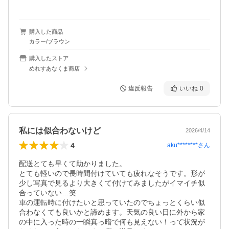
購入した商品
カラー/ブラウン
購入したストア
めれすあなくま商店
違反報告
いいね
0
私には似合わないけど
2026/4/14
4
aku********
さん
配送とても早くて助かりました。

とても軽いので長時間付けていても疲れなそうです。形が
少し写真で見るより大きくて付けてみましたがイマイチ似
合っていない…笑

車の運転時に付けたいと思っていたのでちょっとくらい似
合わなくても良いかと諦めます。天気の良い日に外から家
の中に入った時の一瞬真っ暗で何も見えない！って状況が