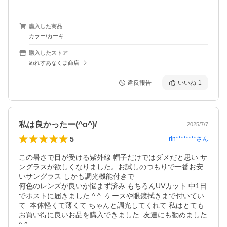
購入した商品
カラー/カーキ
購入したストア
めれすあなくま商店
違反報告
いいね
1
私は良かったー(^o^)/
2025/7/7
5
rin********
さん
この暑さで目が受ける紫外線 帽子だけではダメだと思い サ
ングラスが欲しくなりました。お試しのつもりで一番お安
いサングラス しかも調光機能付きで

何色のレンズが良いか悩まず済み もちろんUVカット 中1日
でポストに届きました ^ ^  ケースや眼鏡拭きまで付いてい
て  本体軽くて薄くて ちゃんと調光してくれて 私はとても
お買い得に良いお品を購入できました  友達にも勧めました
^ ^