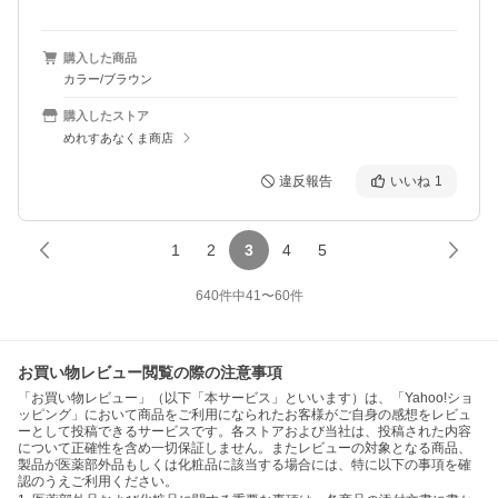
購入した商品
カラー/ブラウン
購入したストア
めれすあなくま商店
違反報告
いいね
1
1
2
3
4
5
640
件中
41
〜
60
件
お買い物レビュー閲覧の際の注意事項
「お買い物レビュー」（以下「本サービス」といいます）は、「Yahoo!ショ
ッピング」において商品をご利用になられたお客様がご自身の感想をレビュ
ーとして投稿できるサービスです。各ストアおよび当社は、投稿された内容
について正確性を含め一切保証しません。またレビューの対象となる商品、
製品が医薬部外品もしくは化粧品に該当する場合には、特に以下の事項を確
認のうえご利用ください。