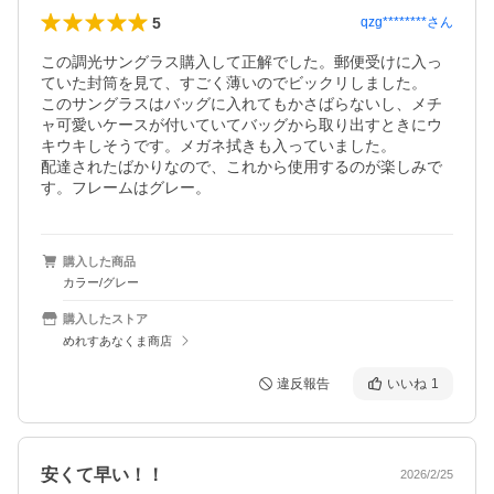
5
qzg********
さん
この調光サングラス購入して正解でした。郵便受けに入っ
ていた封筒を見て、すごく薄いのでビックリしました。

このサングラスはバッグに入れてもかさばらないし、メチ
ャ可愛いケースが付いていてバッグから取り出すときにウ
キウキしそうです。メガネ拭きも入っていました。

配達されたばかりなので、これから使用するのが楽しみで
す。フレームはグレー。
購入した商品
カラー/グレー
購入したストア
めれすあなくま商店
違反報告
いいね
1
安くて早い！！
2026/2/25