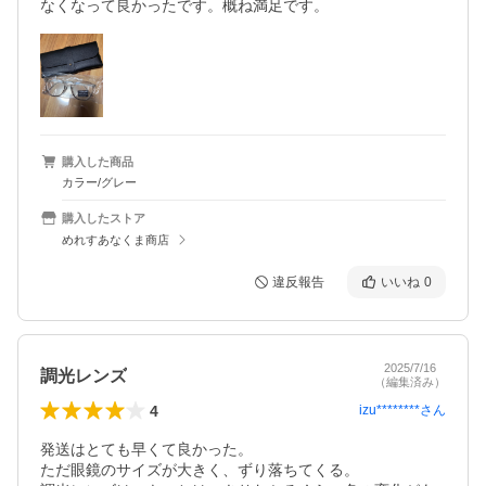
なくなって良かったです。概ね満足です。
購入した商品
カラー/グレー
購入したストア
めれすあなくま商店
違反報告
いいね
0
2025/7/16
調光レンズ
（編集済み）
4
izu********
さん
発送はとても早くて良かった。

ただ眼鏡のサイズが大きく、ずり落ちてくる。
