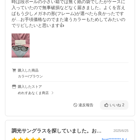
時は段ボールの小さい箱では無く紙の袋でしたがケースに
入っていたので無事破損などなく届きました。よくを言え
ばもう少しメガネの形(フレーム)が選べたら良かったです
が…お手頃価格なのでまた違うカラーもためしてみたいの
購入した商品
カラー/ブラウン
購入したストア
めれすあなくま商店
違反報告
いいね
2
調光サングラスを探していました。お値段…
2025/6/25
5
hug********
さん