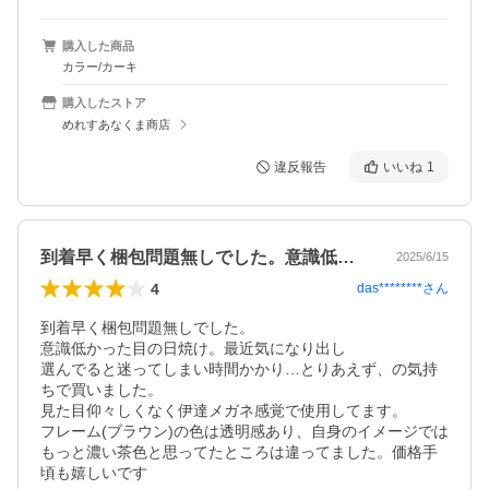
購入した商品
カラー/カーキ
購入したストア
めれすあなくま商店
違反報告
いいね
1
到着早く梱包問題無しでした。意識低かっ…
2025/6/15
4
das********
さん
到着早く梱包問題無しでした。

意識低かった目の日焼け。最近気になり出し

選んでると迷ってしまい時間かかり…とりあえず、の気持
ちで買いました。

見た目仰々しくなく伊達メガネ感覚で使用してます。

フレーム(ブラウン)の色は透明感あり、自身のイメージでは
もっと濃い茶色と思ってたところは違ってました。価格手
頃も嬉しいです