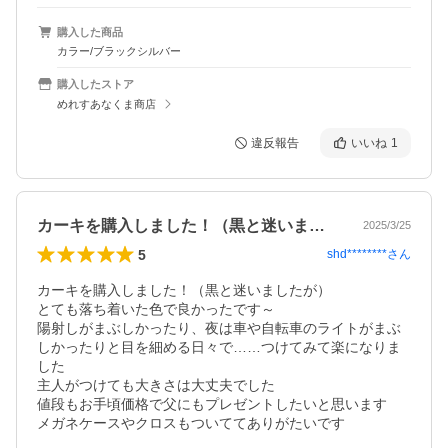
購入した商品
カラー/ブラックシルバー
購入したストア
めれすあなくま商店
違反報告
いいね
1
カーキを購入しました！（黒と迷いました…
2025/3/25
5
shd********
さん
カーキを購入しました！（黒と迷いましたが）

とても落ち着いた色で良かったです～

陽射しがまぶしかったり、夜は車や自転車のライトがまぶ
しかったりと目を細める日々で……つけてみて楽になりま
した

主人がつけても大きさは大丈夫でした

値段もお手頃価格で父にもプレゼントしたいと思います
