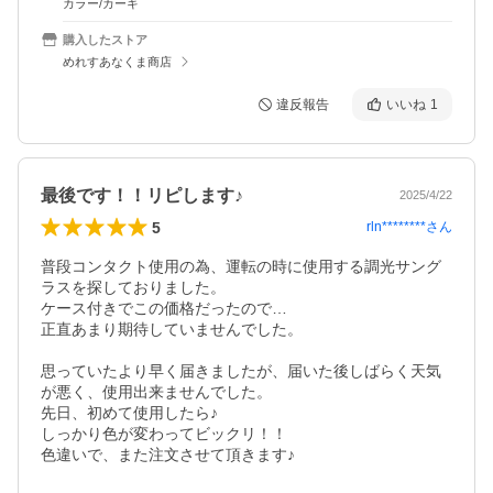
カラー/カーキ
購入したストア
めれすあなくま商店
違反報告
いいね
1
最後です！！リピします♪
2025/4/22
5
rln********
さん
普段コンタクト使用の為、運転の時に使用する調光サング
ラスを探しておりました。

ケース付きでこの価格だったので…

正直あまり期待していませんでした。

思っていたより早く届きましたが、届いた後しばらく天気
が悪く、使用出来ませんでした。

先日、初めて使用したら♪

しっかり色が変わってビックリ！！

色違いで、また注文させて頂きます♪