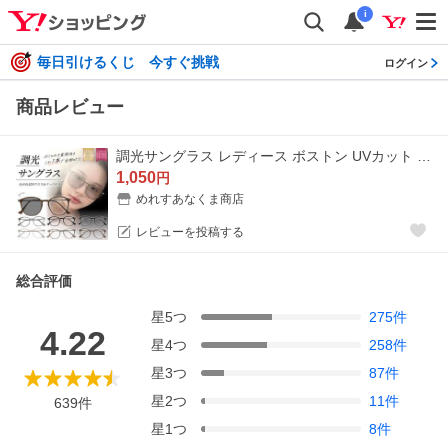
i
毎日引けるくじ 今すぐ挑戦
ログイン
商品レビュー
調光サングラス レディース ボストン UVカット ブルーライトカット かわいい サングラス 調光メガネ 調光レンズ
1,050
円
めれすあなくま商店
レビューを投稿する
総合評価
星
5
つ
275
件
4.22
星
4
つ
258
件
星
3
つ
87
件
星
2
つ
11
件
639
件
星
1
つ
8
件