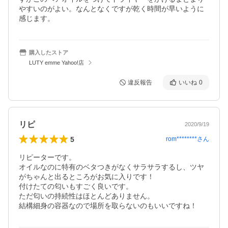
やすいのがよい。なんとなくですが乾く時間が早いように
感じます。
購入したストア
LUTY emme Yahoo!店
違反報告
いいね
0
リピ
2020/9/19
5
rom********
さん
リピーターです。

オイルなのに特有のベタつきがなくサラサラするし、ツヤ
がちゃんと出るところがお気に入りです！

付けたての匂いもすごく良いです。

ただ匂いの持続性はほとんどありません。

結構細身の容器なので場所を取らないのもいいですね！