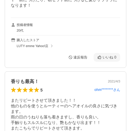
なります！
投稿者情報
20代
購入したストア
LUTY emme Yahoo!店
違反報告
いいね
0
香りも最高！
2021/4/3
5
ohm********
さん
またリピートさせて頂きました！！

他のものを使うとルーティーのヘアオイルの良さに気づき
ます。

雨の日のうねりも落ち着きますし、香りも良い。

手触りもスルスルになり、艶もかなり出ます！！

またこちらでリピートさせて頂きます。