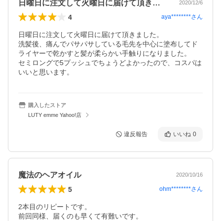
日曜日に注文して火曜日に届けて頂きまし…
2020/12/6
4
aya********
さん
日曜日に注文して火曜日に届けて頂きました。

洗髪後、痛んでパサパサしている毛先を中心に塗布してド
ライヤーで乾かすと髪が柔らかい手触りになりました。

セミロングで5プッシュでちょうどよかったので、コスパは
いいと思います。
購入したストア
LUTY emme Yahoo!店
違反報告
いいね
0
魔法のヘアオイル
2020/10/16
5
ohm********
さん
2本目のリピートです。

前回同様、届くのも早くて有難いです。
