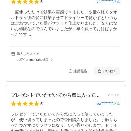
5
chi********
さん
一度使っただけで効果を実感できました。少量を軽くタオ
ルドライ後の髪に馴染ませてドライヤーで乾かすといつも
はごわついていた髪がサラッと仕上がりました。安くはな
いお値段なので悩んでいましたが、早く買っておけばよか
ったです…
購入したストア
LUTY emme Yahoo!店
違反報告
いいね
0
プレゼントでいただいてから気に入って使…
2021/9/5
5
rbw********
さん
プレゼントでいただいてから気に入って使っていました
が、使い切ってしまったので今回購入しました。手触りも
べたつかずにサラサラになり、いい香りがします。ドライ
ヤー前につけたり、朝セット前につけると髪がサラサラに