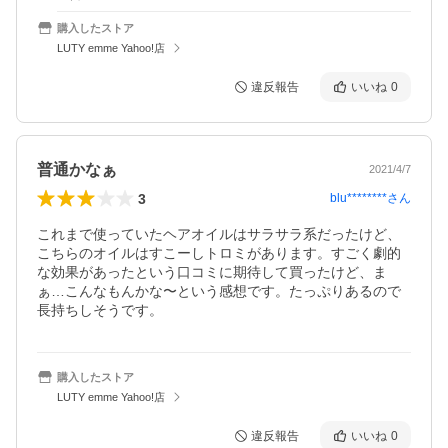
購入したストア
LUTY emme Yahoo!店
違反報告
いいね
0
普通かなぁ
2021/4/7
3
blu********
さん
これまで使っていたヘアオイルはサラサラ系だったけど、
こちらのオイルはすこーしトロミがあります。すごく劇的
な効果があったという口コミに期待して買ったけど、ま
ぁ…こんなもんかな〜という感想です。たっぷりあるので
長持ちしそうです。
購入したストア
LUTY emme Yahoo!店
違反報告
いいね
0