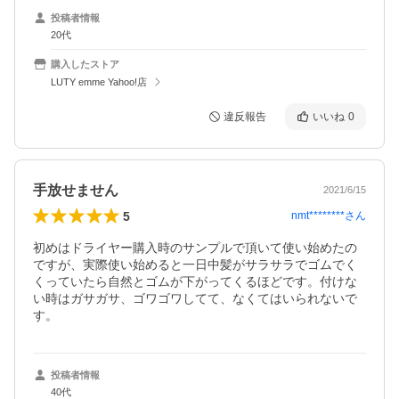
投稿者情報
20代
購入したストア
LUTY emme Yahoo!店
違反報告
いいね
0
手放せません
2021/6/15
5
nmt********
さん
初めはドライヤー購入時のサンプルで頂いて使い始めたの
ですが、実際使い始めると一日中髪がサラサラでゴムでく
くっていたら自然とゴムが下がってくるほどです。付けな
い時はガサガサ、ゴワゴワしてて、なくてはいられないで
す。
投稿者情報
40代