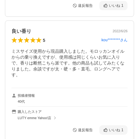
違反報告
いいね
1
良い香り
2022/6/26
5
kou********
さん
ミスサイズ使用から現品購入しました。モロッカンオイル
からの乗り換えですが、使用感は同じくらいお気に入り
で、香りは断然こちら派です。他の商品も試してみたくな
りました。余談ですが太・硬・多・直毛、ロングヘアで
す。
投稿者情報
40代
購入したストア
LUTY emme Yahoo!店
違反報告
いいね
1