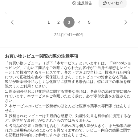
違反報告
いいね
0
1
2
3
4
5
224
件中
41
〜
60
件
お買い物レビュー閲覧の際の注意事項
「お買い物レビュー」（以下「本サービス」といいます）は、「Yahoo!ショ
ッピング」において商品をご利用になられたお客様がご自身の感想をレビュ
ーとして投稿できるサービスです。各ストアおよび当社は、投稿された内容
について正確性を含め一切保証しません。またレビューの対象となる商品、
製品が医薬部外品もしくは化粧品に該当する場合には、特に以下の事項を確
認のうえご利用ください。
1. 医薬部外品および化粧品に関する重要な事項は、各商品の添付文書に書か
れています。本サービスをご利用いただく前に、必ず添付文書をお読みくだ
さい。
2. 本サービスのレビュー投稿者のほとんどは医療や薬事の専門家ではありま
せん。
3. 投稿されたレビューは主観的な感想で、効能や効果を科学的に測定するな
ど、医学的な裏付けがなされたものではありません。
4. 各商品の効果（副作用を含む）の表れ方は個人差が大きく、また効果の表
れ方は使用時の状況によっても異なりますので、レビュー内容の効果に関す
る記載は科学的には参考にすべきではありません。