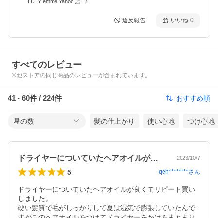
LUTY emme Yahoo!店
違反報告
いいね
0
すべてのレビュー
※他ストアの同じ商品のレビューが含まれています。
41
-
60
件 /
224
件
おすすめ順
星の数
髪の仕上がり
使い心地
つけ心地
ドライヤーについていたヘアオイルが良く…
2023/10/7
5
qeh********
さん
ドライヤーについていたヘアオイルが良くてリピート買い
しました。

硬い髪質で毛がしっかりして夏は湿気で膨張していたんで
すがこのヘアオイルをつけてドライヤーをかけるまとまり