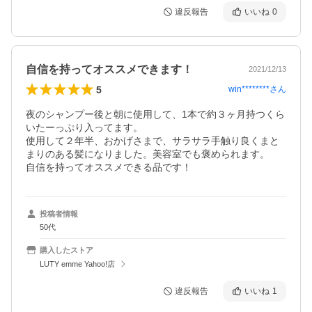
違反報告
いいね
0
自信を持ってオススメできます！
2021/12/13
5
win********
さん
夜のシャンプー後と朝に使用して、1本で約３ヶ月持つくら
いたーっぷり入ってます。

使用して２年半、おかげさまで、サラサラ手触り良くまと
まりのある髪になりました。美容室でも褒められます。

自信を持ってオススメできる品です！
投稿者情報
50代
購入したストア
LUTY emme Yahoo!店
違反報告
いいね
1