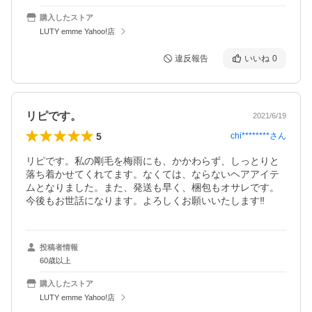
購入したストア
LUTY emme Yahoo!店
違反報告
いいね
0
リピです。
2021/6/19
5
chi********
さん
リピです。私の剛毛を梅雨にも、かかわらず、しっとりと
落ち着かせてくれてます。なくては、ならないヘアアイテ
ムとなりました。また、発送も早く、梱包もオサレです。
今後もお世話になります。よろしくお願いいたします‼️
投稿者情報
60歳以上
購入したストア
LUTY emme Yahoo!店