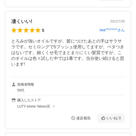
凄くいい!
2021/7/30
5
iwa********
さん
とろみが強いオイルですが、髪につけたあとの手はサラサ
ラです。セミロングで5プッシュ使用してますが、ベタつき
はないです。細くくせ毛でまとまりにくい髪質ですが、こ
のオイルは色々試した中では1番です。当分使い続けると思
います!
投稿者情報
50代
購入したストア
LUTY emme Yahoo!店
違反報告
いいね
0