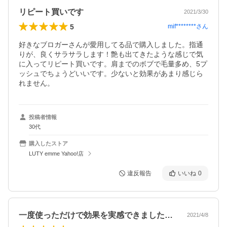
リピート買いです
2021/3/30
5
mif********
さん
好きなブロガーさんが愛用してる品で購入しました。指通
りが、良くサラサラします！艶も出てきたような感じで気
に入ってリピート買いです。肩までのボブで毛量多め、5プ
ッシュでちょうどいいです。少ないと効果があまり感じら
れません。
投稿者情報
30代
購入したストア
LUTY emme Yahoo!店
違反報告
いいね
0
一度使っただけで効果を実感できました。…
2021/4/8