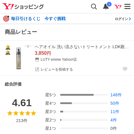
i
毎日引けるくじ 今すぐ挑戦
ログイン
商品レビュー
ヘアオイル 洗い流さないトリートメント LDK殿堂入り LUTY emme 100ml 選べる2タイプ スムース/モイスト ルーティー エメ くせ毛 ダメージ補修 サロン専売品
3,850
円
LUTY emme Yahoo!店
レビューを投稿する
総合評価
星
5
つ
148
件
4.61
星
4
つ
50
件
星
3
つ
11
件
星
2
つ
4
件
213
件
星
1
つ
0
件