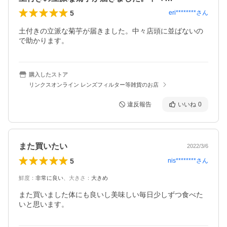
5
eri********
さん
土付きの立派な菊芋が届きました。中々店頭に並ばないの
で助かります。
購入したストア
リンクスオンライン レンズフィルター等雑貨のお店
違反報告
いいね
0
また買いたい
2022/3/6
5
nis********
さん
鮮度
：
非常に良い
、
大きさ
：
大きめ
また買いました体にも良いし美味しい毎日少しずつ食べた
いと思います。