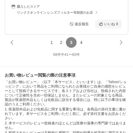
購入したストア
リンクスオンライン レンズフィルター等雑貨のお店
違反報告
いいね
0
1
2
3
4
68
件中
41
〜
60
件
お買い物レビュー閲覧の際の注意事項
「お買い物レビュー」（以下「本サービス」といいます）は、「Yahoo!ショ
ッピング」において商品をご利用になられたお客様がご自身の感想をレビュ
ーとして投稿できるサービスです。各ストアおよび当社は、投稿された内容
について正確性を含め一切保証しません。またレビューの対象となる商品、
製品が医薬部外品もしくは化粧品に該当する場合には、特に以下の事項を確
認のうえご利用ください。
1. 医薬部外品および化粧品に関する重要な事項は、各商品の添付文書に書か
れています。本サービスをご利用いただく前に、必ず添付文書をお読みくだ
さい。
2. 本サービスのレビュー投稿者のほとんどは医療や薬事の専門家ではありま
せん。
3. 投稿されたレビューは主観的な感想で、効能や効果を科学的に測定するな