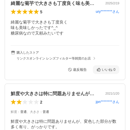
綺麗な菊芋で大きさも丁度良く味も美味し…
2025/2/19
5
ury********
さん
綺麗な菊芋で大きさも丁度良く

味も美味しかったです^_^

糖尿病なので又頼みたいです
購入したストア
リンクスオンライン レンズフィルター等雑貨のお店
違反報告
いいね
0
鮮度や大きさは特に問題ありませんが、変…
2021/1/20
2
jpn********
さん
鮮度
：
普通
、
大きさ
：
普通
鮮度や大きさは特に問題ありませんが、変色した部分が数
多く有り、がっかりです。