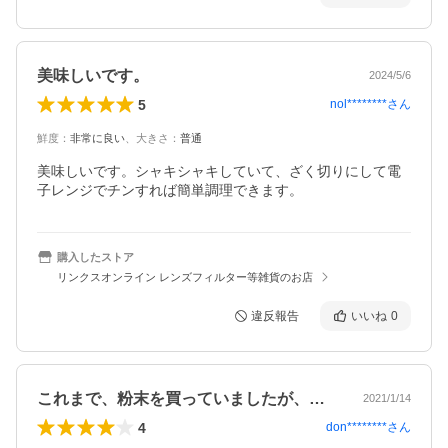
美味しいです。
2024/5/6
5
nol********
さん
鮮度
：
非常に良い
、
大きさ
：
普通
美味しいです。シャキシャキしていて、ざく切りにして電
子レンジでチンすれば簡単調理できます。
購入したストア
リンクスオンライン レンズフィルター等雑貨のお店
違反報告
いいね
0
これまで、粉末を買っていましたが、この…
2021/1/14
4
don********
さん