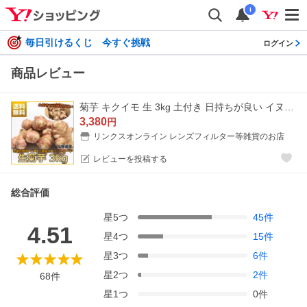
i
毎日引けるくじ 今すぐ挑戦
ログイン
商品レビュー
菊芋 キクイモ 生 3kg 土付き 日持ちが良い イヌリン 長野県産 食物繊維 スーパーフード 血糖値 中性脂肪 栄養素
3,380
円
リンクスオンライン レンズフィルター等雑貨のお店
レビューを投稿する
総合評価
星
5
つ
45
件
4.51
星
4
つ
15
件
星
3
つ
6
件
星
2
つ
2
件
68
件
星
1
つ
0
件