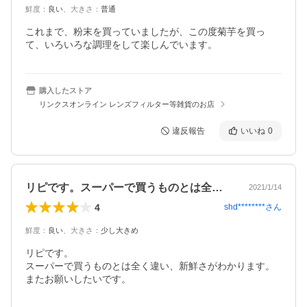
鮮度
：
良い
、
大きさ
：
普通
これまで、粉末を買っていましたが、この度菊芋を買っ
て、いろいろな調理をして楽しんでいます。
購入したストア
リンクスオンライン レンズフィルター等雑貨のお店
違反報告
いいね
0
リピです。スーパーで買うものとは全く違…
2021/1/14
4
shd********
さん
鮮度
：
良い
、
大きさ
：
少し大きめ
リピです。

スーパーで買うものとは全く違い、新鮮さがわかります。

またお願いしたいです。