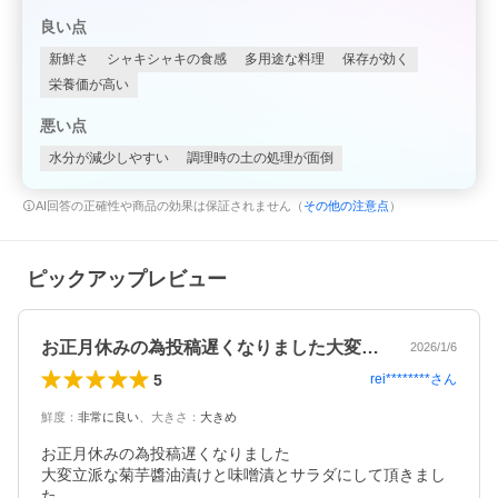
良い点
新鮮さ
シャキシャキの食感
多用途な料理
保存が効く
栄養価が高い
悪い点
水分が減少しやすい
調理時の土の処理が面倒
AI回答の正確性や商品の効果は保証されません（
その他の注意点
）
ピックアップレビュー
お正月休みの為投稿遅くなりました大変立…
2026/1/6
5
rei********
さん
鮮度
：
非常に良い
、
大きさ
：
大きめ
お正月休みの為投稿遅くなりました

大変立派な菊芋醬油漬けと味噌漬とサラダにして頂きまし
た。
