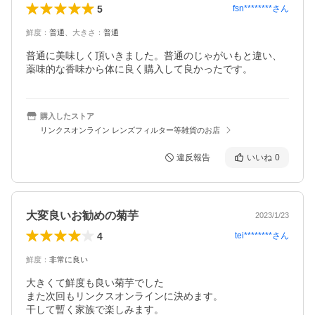
5
fsn********
さん
鮮度
：
普通
、
大きさ
：
普通
普通に美味しく頂いきました。普通のじゃがいもと違い、
薬味的な香味から体に良く購入して良かったです。
購入したストア
リンクスオンライン レンズフィルター等雑貨のお店
違反報告
いいね
0
大変良いお勧めの菊芋
2023/1/23
4
tei********
さん
鮮度
：
非常に良い
大きくて鮮度も良い菊芋でした

また次回もリンクスオンラインに決めます。

干して暫く家族で楽しみます。