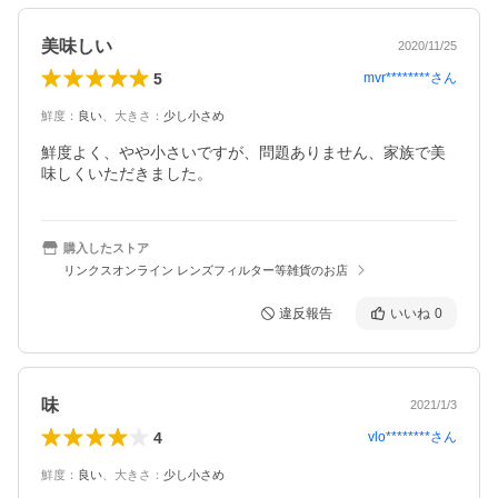
美味しい
2020/11/25
5
mvr********
さん
鮮度
：
良い
、
大きさ
：
少し小さめ
鮮度よく、やや小さいですが、問題ありません、家族で美
味しくいただきました。
購入したストア
リンクスオンライン レンズフィルター等雑貨のお店
違反報告
いいね
0
味
2021/1/3
4
vlo********
さん
鮮度
：
良い
、
大きさ
：
少し小さめ