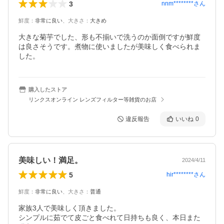
3
nnm********
さん
鮮度
：
非常に良い
、
大きさ
：
大きめ
大きな菊芋でした、形も不揃いで洗うのか面倒ですが鮮度
は良さそうです。煮物に使いましたが美味しく食べられま
した。
購入したストア
リンクスオンライン レンズフィルター等雑貨のお店
違反報告
いいね
0
美味しい！満足。
2024/4/11
5
hir********
さん
鮮度
：
非常に良い
、
大きさ
：
普通
家族3人で美味しく頂きました。

シンプルに茹でて皮ごと食べれて日持ちも良く、本日また