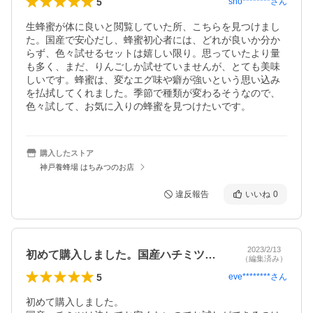
5
sho********
さん
生蜂蜜が体に良いと閲覧していた所、こちらを見つけまし
た。国産で安心だし、蜂蜜初心者には、どれが良いか分か
らず、色々試せるセットは嬉しい限り。思っていたより量
も多く、まだ、りんごしか試せていませんが、とても美味
しいです。蜂蜜は、変なエグ味や癖が強いという思い込み
を払拭してくれました。季節で種類が変わるそうなので、
色々試して、お気に入りの蜂蜜を見つけたいです。
購入したストア
神戸養蜂場 はちみつのお店
違反報告
いいね
0
2023/2/13
初めて購入しました。国産ハチミツは決し…
（編集済み）
5
eve********
さん
初めて購入しました。
