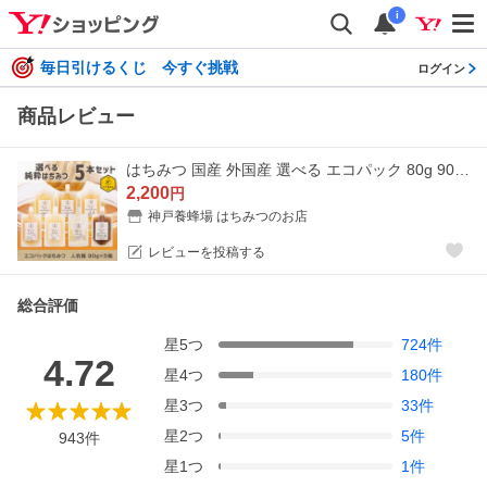
i
毎日引けるくじ 今すぐ挑戦
ログイン
商品レビュー
はちみつ 国産 外国産 選べる エコパック 80g 90g 5本 セット 蜂蜜 ハチミツ 純粋 非加熱 無添加 百花蜜 アカシア とち はぜ
2,200
円
神戸養蜂場 はちみつのお店
レビューを投稿する
総合評価
星
5
つ
724
件
4.72
星
4
つ
180
件
星
3
つ
33
件
星
2
つ
5
件
943
件
星
1
つ
1
件