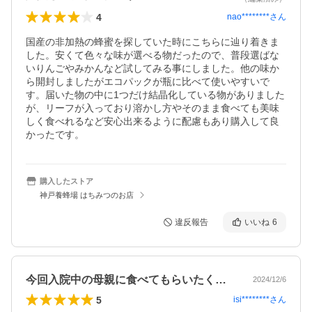
4
nao********
さん
国産の非加熱の蜂蜜を探していた時にこちらに辿り着きま
した。安くて色々な味が選べる物だったので、普段選ばな
いりんごやみかんなど試してみる事にしました。他の味か
ら開封しましたがエコパックが瓶に比べて使いやすいで
す。届いた物の中に1つだけ結晶化している物がありました
が、リーフが入っており溶かし方やそのまま食べても美味
しく食べれるなど安心出来るように配慮もあり購入して良
かったです。
購入したストア
神戸養蜂場 はちみつのお店
違反報告
いいね
6
今回入院中の母親に食べてもらいたくて購…
2024/12/6
5
isi********
さん