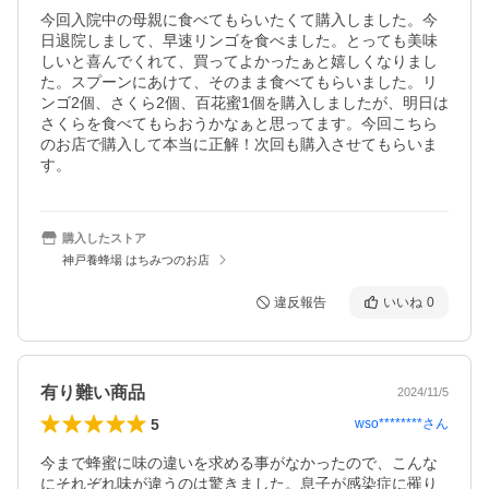
今回入院中の母親に食べてもらいたくて購入しました。今
日退院しまして、早速リンゴを食べました。とっても美味
しいと喜んでくれて、買ってよかったぁと嬉しくなりまし
た。スプーンにあけて、そのまま食べてもらいました。リ
ンゴ2個、さくら2個、百花蜜1個を購入しましたが、明日は
さくらを食べてもらおうかなぁと思ってます。今回こちら
のお店で購入して本当に正解！次回も購入させてもらいま
す。
購入したストア
神戸養蜂場 はちみつのお店
違反報告
いいね
0
有り難い商品
2024/11/5
5
wso********
さん
今まで蜂蜜に味の違いを求める事がなかったので、こんな
にそれぞれ味が違うのは驚きました。息子が感染症に罹り