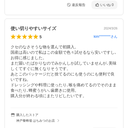
違反報告
いいね
0
使い切りやすいサイズ
2024/3/26
5
kim********
さん
クセのなさそうな物を選んで初購入。

国産は高いので私はこの金額で色々試せるなら安いですし､
お得に感じました。

まだ届いたばかりなのでみかんしか試していませんが､美味
しくてすぐに無くなりそうです。

あとこのパッケージだと捨てるのにも使うのにも便利で良
いですね。

ドレッシングや料理に使ったり､喉を痛めてるのでそのまま
食べたり､蜂蜜うがい､歯磨きに使用。

購入分が終わる頃にまたリピしたいです。
購入したストア
神戸養蜂場 はちみつのお店