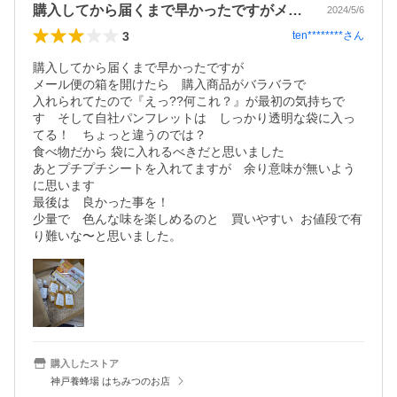
購入してから届くまで早かったですがメー…
2024/5/6
3
ten********
さん
購入してから届くまで早かったですが

メール便の箱を開けたら　購入商品がバラバラで

入れられてたので『えっ??何これ？』が最初の気持ちで
す　そして自社パンフレットは　しっかり透明な袋に入っ
てる！　ちょっと違うのでは？

食べ物だから 袋に入れるべきだと思いました

あとプチプチシートを入れてますが　余り意味が無いよう
に思います

最後は　良かった事を！

少量で　色んな味を楽しめるのと　買いやすい  お値段で有
り難いな〜と思いました。
購入したストア
神戸養蜂場 はちみつのお店