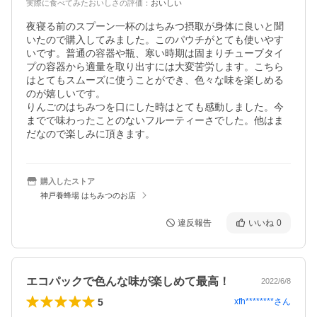
実際に食べてみたおいしさの評価
：
おいしい
夜寝る前のスプーン一杯のはちみつ摂取が身体に良いと聞
いたので購入してみました。このパウチがとても使いやす
いです。普通の容器や瓶、寒い時期は固まりチューブタイ
プの容器から適量を取り出すには大変苦労します。こちら
はとてもスムーズに使うことができ、色々な味を楽しめる
のが嬉しいです。

りんごのはちみつを口にした時はとても感動しました。今
までで味わったことのないフルーティーさでした。他はま
購入したストア
神戸養蜂場 はちみつのお店
違反報告
いいね
0
エコパックで色んな味が楽しめて最高！
2022/6/8
5
xfh********
さん