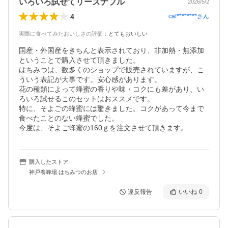
いろいろ試せてリーズナブル
2026/5/2
4
caf********
さん
実際に食べてみたおいしさの評価
：
とてもおいしい
国産・外国産をきちんと表示されており、非加熱・無添加
ということで購入させて頂きました。

はちみつは、数多くのショップで販売されていますが、こ
ういう表記が大事です。安心感があります。

花の種類によって蜂蜜の香りや味・コクにも差があり、い
ろいろ試せるこのセットはおススメです。

特に、そよごの蜂蜜には驚きました。コクがあって今まで
食べたことのない蜂蜜でした。

今度は、そよご蜂蜜の160ｇを注文させて頂きます。
購入したストア
神戸養蜂場 はちみつのお店
違反報告
いいね
0