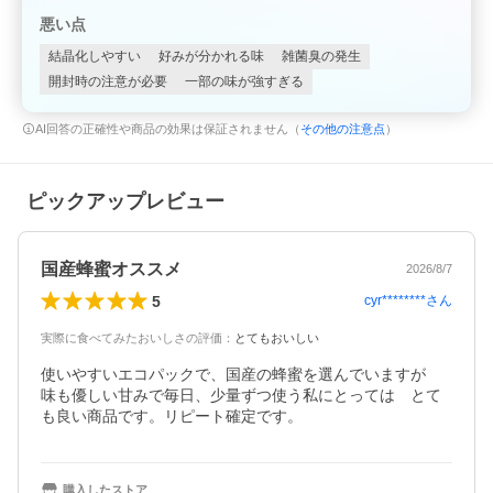
悪い点
結晶化しやすい
好みが分かれる味
雑菌臭の発生
開封時の注意が必要
一部の味が強すぎる
AI回答の正確性や商品の効果は保証されません（
その他の注意点
）
ピックアップレビュー
国産蜂蜜オススメ
2026/8/7
5
cyr********
さん
実際に食べてみたおいしさの評価
：
とてもおいしい
使いやすいエコパックで、国産の蜂蜜を選んでいますが　
味も優しい甘みで毎日、少量ずつ使う私にとっては　とて
も良い商品です。リピート確定です。
購入したストア