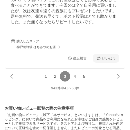
食べることができてます。今回のは全て自分用に買いまし
たが、次は友達や遠くの親族にもプレゼントしたいです。
送料無料で、発送も早くて、ポスト投函はとても助かりま
した。また無くなったらリピートしたいです。
購入したストア
神戸養蜂場 はちみつのお店
違反報告
いいね
3
1
2
3
4
5
943
件中
41
〜
60
件
お買い物レビュー閲覧の際の注意事項
「お買い物レビュー」（以下「本サービス」といいます）は、「Yahoo!ショ
ッピング」において商品をご利用になられたお客様がご自身の感想をレビュ
ーとして投稿できるサービスです。各ストアおよび当社は、投稿された内容
について正確性を含め一切保証しません。またレビューの対象となる商品、