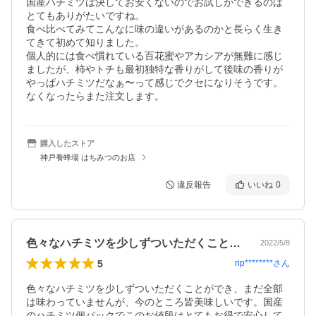
国産ハチミツは決してお安くないのでお試しができるのは
とてもありがたいですね。

食べ比べてみてこんなに味の違いがあるのかと長らく生き
てきて初めて知りました。

個人的には食べ慣れている百花蜜やアカシアが無難に感じ
ましたが、柿やトチも最初独特な香りがして後味の香りが
やっぱハチミツだなぁ〜って感じでクセになりそうです。

なくなったらまた注文します。
購入したストア
神戸養蜂場 はちみつのお店
違反報告
いいね
0
色々なハチミツを少しずついただくことが…
2022/5/8
5
rip********
さん
色々なハチミツを少しずついただくことができ、まだ全部
は味わっていませんが、今のところ皆美味しいです。国産
のハチミツ個パックでこのお値段はとてもお得で安心して