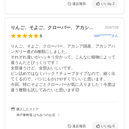
違反報告
いいね
2
りんご、そよご、クローバー、アカシア国…
2025/7/26
5
sun********
さん
りんご、そよご、クローバー、アカシア国産、アカシアハ
ンガリー産の5種類にしました。

それぞれ違いがハッキリ分かって、こんなに植物によって
違うんだとびっくりです！

全部違うけど、全部おいしいです。

ビン詰めではなくパック？チューブタイプなので、細く出
てくるので、パンにもかけやすくていいと思います。

今回、特にそよごとクローバーが気に入りました！今度は
違う種類も試してみたいと思います😊
購入したストア
神戸養蜂場 はちみつのお店
違反報告
いいね
0