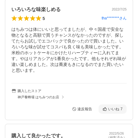
いろいろな味楽しめる
2022/7/25
5
tha********
さん
はちみつは体にいいと思ってましたが、中々国産で安全な
物となると高額で買うチャンスがなかったのですが、探し
てたらお試しでエコパックで良かったので買いました。い
ろいろな味が試せてコスパも良く味も美味しかったです。
米粉のホットケーキにかけたりハーブティーに入れてま
す。やはりアカシアが1番良かったです。他もそれぞれ味が
違い楽しめました。次は蕎麦もきになるのでまた買いたい
と思います。
購入したストア
神戸養蜂場 はちみつのお店
違反報告
いいね
7
2022/5/26
購入して良かったです。
（編集済み）