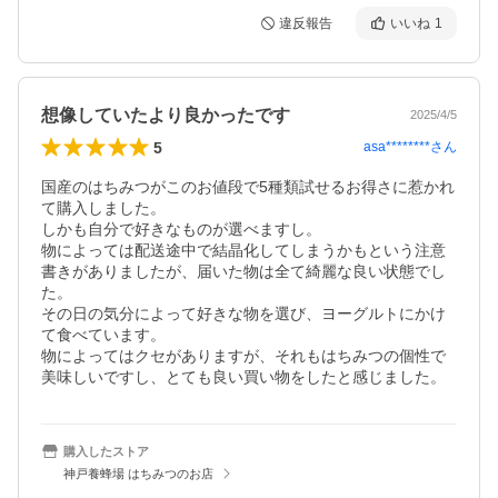
違反報告
いいね
1
想像していたより良かったです
2025/4/5
5
asa********
さん
国産のはちみつがこのお値段で5種類試せるお得さに惹かれ
て購入しました。

しかも自分で好きなものが選べますし。

物によっては配送途中で結晶化してしまうかもという注意
書きがありましたが、届いた物は全て綺麗な良い状態でし
た。

その日の気分によって好きな物を選び、ヨーグルトにかけ
て食べています。

物によってはクセがありますが、それもはちみつの個性で
美味しいですし、とても良い買い物をしたと感じました。
購入したストア
神戸養蜂場 はちみつのお店