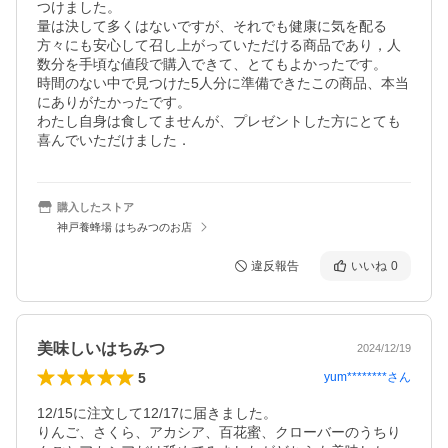
つけました。

量は決して多くはないですが、それでも健康に気を配る
方々にも安心して召し上がっていただける商品であり，人
数分を手頃な値段で購入できて、とてもよかったです。

時間のない中で見つけた5人分に準備できたこの商品、本当
にありがたかったです。

わたし自身は食してませんが、プレゼントした方にとても
喜んでいただけました．
購入したストア
神戸養蜂場 はちみつのお店
違反報告
いいね
0
美味しいはちみつ
2024/12/19
5
yum********
さん
12/15に注文して12/17に届きました。

りんご、さくら、アカシア、百花蜜、クローバーのうちり