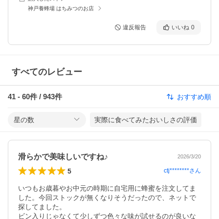
神戸養蜂場 はちみつのお店
違反報告
いいね
0
すべてのレビュー
41
-
60
件 /
943
件
おすすめ順
星の数
実際に食べてみたおいしさの評価
滑らかで美味しいですね♪
2026/3/20
5
ctj********
さん
いつもお歳暮やお中元の時期に自宅用に蜂蜜を注文してま
した。今回ストックが無くなりそうだったので、ネットで
探してました。

ビン入りじゃなくて少しずつ色々な味が試せるのが良いな