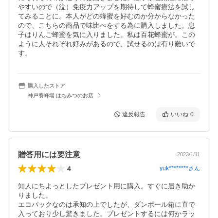
やすいので（泣）免疫力アップを期待して蜂蜜療法を試し
てみることに。本人がどの蜂蜜を好むのか分からなかった
ので、こちらの商品で味比べをする為に購入しました。息
子はりんご蜂蜜を気に入りました。私は百花蜂蜜が。この
ように人それぞれ好みがあるので、試せるのは有り難いで
す。
購入したストア
神戸養蜂場 はちみつのお店
違反報告
いいね
0
贈答用には要注意
2023/1/11
4
yuk********
さん
知人にちよっとしたプレゼント用に購入。すぐに届き助か
りました。

エコパックなのは承知の上でしたが、ダンボール箱に直で
入っており少し驚きました。プレゼントするには何かラッ