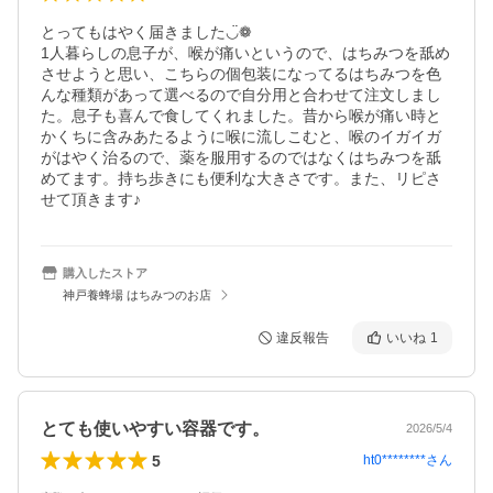
とってもはやく届きました◡̈❁

1人暮らしの息子が、喉が痛いというので、はちみつを舐め
させようと思い、こちらの個包装になってるはちみつを色
んな種類があって選べるので自分用と合わせて注文しまし
た。息子も喜んで食してくれました。昔から喉が痛い時と
かくちに含みあたるように喉に流しこむと、喉のイガイガ
がはやく治るので、薬を服用するのではなくはちみつを舐
めてます。持ち歩きにも便利な大きさです。また、リピさ
せて頂きます♪
購入したストア
神戸養蜂場 はちみつのお店
違反報告
いいね
1
とても使いやすい容器です。
2026/5/4
5
ht0********
さん