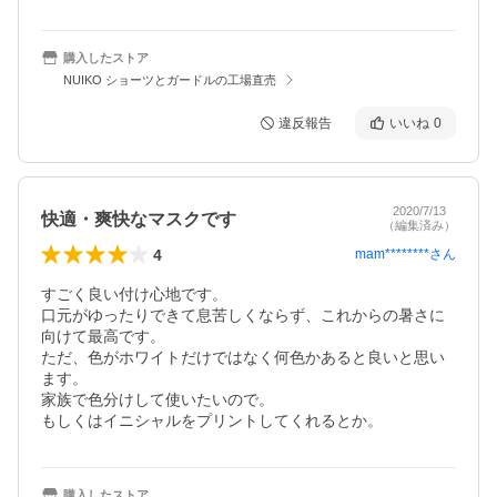
購入したストア
NUIKO ショーツとガードルの工場直売
違反報告
いいね
0
2020/7/13
快適・爽快なマスクです
（編集済み）
4
mam********
さん
すごく良い付け心地です。

口元がゆったりできて息苦しくならず、これからの暑さに
向けて最高です。

ただ、色がホワイトだけではなく何色かあると良いと思い
ます。

家族で色分けして使いたいので。

もしくはイニシャルをプリントしてくれるとか。
購入したストア