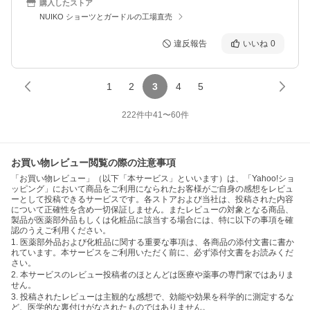
購入したストア
NUIKO ショーツとガードルの工場直売
違反報告
いいね
0
1
2
3
4
5
222
件中
41
〜
60
件
お買い物レビュー閲覧の際の注意事項
「お買い物レビュー」（以下「本サービス」といいます）は、「Yahoo!ショ
ッピング」において商品をご利用になられたお客様がご自身の感想をレビュ
ーとして投稿できるサービスです。各ストアおよび当社は、投稿された内容
について正確性を含め一切保証しません。またレビューの対象となる商品、
製品が医薬部外品もしくは化粧品に該当する場合には、特に以下の事項を確
認のうえご利用ください。
1. 医薬部外品および化粧品に関する重要な事項は、各商品の添付文書に書か
れています。本サービスをご利用いただく前に、必ず添付文書をお読みくだ
さい。
2. 本サービスのレビュー投稿者のほとんどは医療や薬事の専門家ではありま
せん。
3. 投稿されたレビューは主観的な感想で、効能や効果を科学的に測定するな
ど、医学的な裏付けがなされたものではありません。