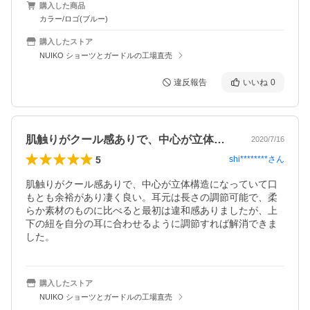
購入した商品
カラー/ロゴ(ブルー)
購入したストア
NUIKO ショーツとガードルの工場直売
違反報告
いいね
0
肌触りがクール感ありで、中心が立体構造…
2020/7/16
5
shi********
さん
肌触りがクール感ありで、中心が立体構造になっていて口
もとも余裕があり凄く良い。耳元は長さの調節可能で、柔
らか素材のものに比べると最初は違和感ありましたが、上
下の紐を自分の耳に合わせるように調節すれば解消できま
した。
購入したストア
NUIKO ショーツとガードルの工場直売