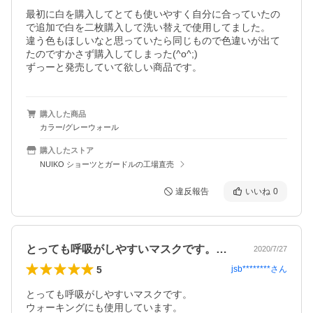
最初に白を購入してとても使いやすく自分に合っていたの
で追加で白を二枚購入して洗い替えで使用してました。

違う色もほしいなと思っていたら同じもので色違いが出て
たのですかさず購入してしまった(^o^;)

ずっーと発売していて欲しい商品です。
購入した商品
カラー/グレーウォール
購入したストア
NUIKO ショーツとガードルの工場直売
違反報告
いいね
0
とっても呼吸がしやすいマスクです。ウォ…
2020/7/27
5
jsb********
さん
とっても呼吸がしやすいマスクです。

ウォーキングにも使用しています。
