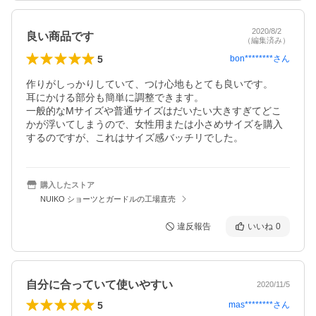
2020/8/2
良い商品です
（編集済み）
5
bon********
さん
作りがしっかりしていて、つけ心地もとても良いです。

耳にかける部分も簡単に調整できます。

一般的なMサイズや普通サイズはだいたい大きすぎてどこ
かが浮いてしまうので、女性用または小さめサイズを購入
するのですが、これはサイズ感バッチリでした。
購入したストア
NUIKO ショーツとガードルの工場直売
違反報告
いいね
0
自分に合っていて使いやすい
2020/11/5
5
mas********
さん