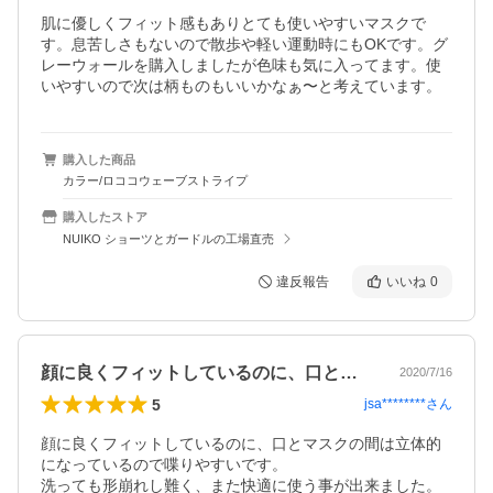
肌に優しくフィット感もありとても使いやすいマスクで
す。息苦しさもないので散歩や軽い運動時にもOKです。グ
レーウォールを購入しましたが色味も気に入ってます。使
いやすいので次は柄ものもいいかなぁ〜と考えています。
購入した商品
カラー/ロココウェーブストライプ
購入したストア
NUIKO ショーツとガードルの工場直売
違反報告
いいね
0
顔に良くフィットしているのに、口とマス…
2020/7/16
5
jsa********
さん
顔に良くフィットしているのに、口とマスクの間は立体的
になっているので喋りやすいです。

洗っても形崩れし難く、また快適に使う事が出来ました。
