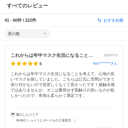
すべてのレビュー
41
-
60
件 /
222
件
おすすめ順
星の数
これからは年中マスク生活になることを考…
2020/7/13
5
kou********
さん
これからは年中マスク生活になることを考えて、心地の良
いマスクを探していました。こちらは口元に空間ができて
張り付かないので息苦しくなくて良かったです！接触冷感
ではありませんが、そこは重視せず肌触りの良いものが欲
しかったので、布地も柔らかく満足です。
購入したストア
NUIKO ショーツとガードルの工場直売