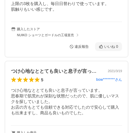
上限の3枚を購入し、毎日日替わりで使っています。

肌触りもいい感じです。
購入したストア
NUIKO ショーツとガードルの工場直売
違反報告
いいね
0
つけ心地なととても良いと息子が言ってい…
2021/3/19
5
bow********
さん
つけ心地なととても良いと息子が言っています。

思春期で肌荒れが深刻な状態だったので、肌に優しいマス
クを探していました。

お店の方もとても信頼できる対応でしたので安心して購入
も出来ますし、商品も良いものでした。
購入した商品