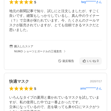
5
twg********
さん
地元の新聞記事で知り、試しにと注文しましたが、すごく
良いです。縫製もしっかりしているし、真ん中のライナー
（？）で立体が保たれています。今、たくさんのクールマ
スクが販売されていますが、とても信頼できるマスクだと
思いました。
購入したストア
NUIKO ショーツとガードルの工場直売
違反報告
いいね
0
快適マスク
2020/7/17
5
ams********
さん
いろんなタイプの夏用と書かれているマスクを試していま
すが、私の使用した中では一番よかったです。

立体になっているので、息を吸っても鼻や口にマスクがつ