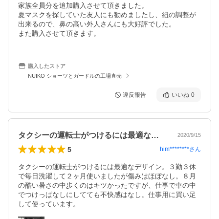
家族全員分を追加購入させて頂きました。

夏マスクを探していた友人にも勧めましたし、紐の調整が
出来るので、鼻の高い外人さんにも大好評でした。

また購入させて頂きます。
購入したストア
NUIKO ショーツとガードルの工場直売
違反報告
いいね
0
タクシーの運転士がつけるには最適なデザ…
2020/9/15
5
him********
さん
タクシーの運転士がつけるには最適なデザイン。３勤３休
で毎日洗濯して２ヶ月使いましたが傷みはほぼなし。８月
の酷い暑さの中歩くのはキツかったですが、仕事で車の中
でつけっぱなしにしてても不快感はなし。仕事用に買い足
して使っています。