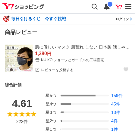
i
毎日引けるくじ 今すぐ挑戦
ログイン
商品レビュー
肌に優しい マスク 肌荒れ しない 日本製 話しやすい 呼吸 立体 布 綿 おしゃれ 洗える 吸水速乾 UVカット ピーチテックオフィストーク 小林縫製
1,380
円
NUIKO ショーツとガードルの工場直売
レビューを投稿する
総合評価
星
5
つ
159
件
4.61
星
4
つ
45
件
星
3
つ
13
件
星
2
つ
4
件
222
件
星
1
つ
1
件