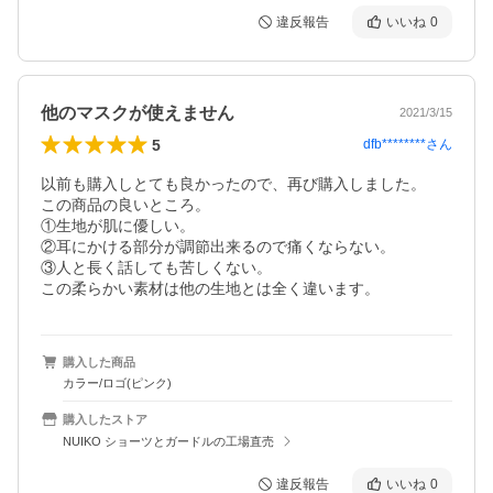
違反報告
いいね
0
他のマスクが使えません
2021/3/15
5
dfb********
さん
以前も購入しとても良かったので、再び購入しました。

この商品の良いところ。

①生地が肌に優しい。

②耳にかける部分が調節出来るので痛くならない。

③人と長く話しても苦しくない。

この柔らかい素材は他の生地とは全く違います。
購入した商品
カラー/ロゴ(ピンク)
購入したストア
NUIKO ショーツとガードルの工場直売
違反報告
いいね
0