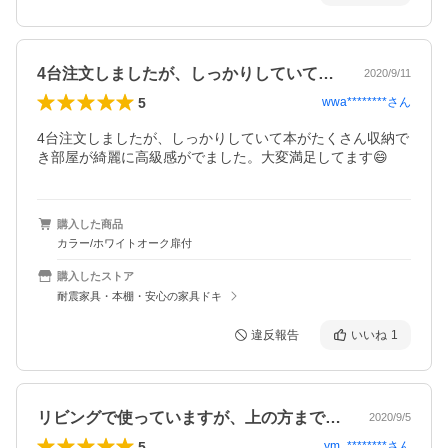
4台注文しましたが、しっかりしていて本…
2020/9/11
5
wwa********
さん
4台注文しましたが、しっかりしていて本がたくさん収納で
き部屋が綺麗に高級感がでました。大変満足してます😄
購入した商品
カラー/ホワイトオーク扉付
購入したストア
耐震家具・本棚・安心の家具ドキ
違反報告
いいね
1
リビングで使っていますが、上の方まで使…
2020/9/5
5
ym_********
さん