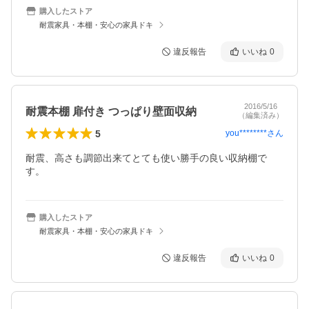
購入したストア
耐震家具・本棚・安心の家具ドキ
違反報告
いいね
0
2016/5/16
耐震本棚 扉付き つっぱり壁面収納
（編集済み）
5
you********
さん
耐震、高さも調節出来てとても使い勝手の良い収納棚で
す。
購入したストア
耐震家具・本棚・安心の家具ドキ
違反報告
いいね
0