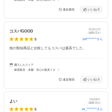
違反報告
いいね
0
2016/12/3
コスパGOOD
（編集済み）
5
pxt********
さん
他の類似商品と比較してもコスパは最高でした。
購入したストア
耐震家具・本棚・安心の家具ドキ
違反報告
いいね
0
2016/8/4
よい
（編集済み）
5
ya_********
さん