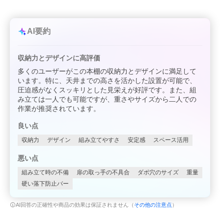
AI要約
収納力とデザインに高評価
多くのユーザーがこの本棚の収納力とデザインに満足して
います。特に、天井までの高さを活かした設置が可能で、
圧迫感がなくスッキリとした見栄えが好評です。また、組
み立ては一人でも可能ですが、重さやサイズから二人での
作業が推奨されています。
良い点
収納力
デザイン
組み立てやすさ
安定感
スペース活用
悪い点
組み立て時の不備
扉の取っ手の不具合
ダボ穴のサイズ
重量
硬い落下防止バー
AI回答の正確性や商品の効果は保証されません（
その他の注意点
）