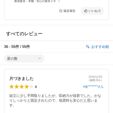
耐震家具・本棚・安心の家具ドキ
違反報告
いいね
0
すべてのレビュー
36
-
55
件 /
55
件
おすすめ順
星の数
2016/11/20
片づきました
（編集済み）
4
nig********
さん
組立に少し手間取りましたが、収納力が抜群でした。かな
りしっかりと固定されたので、地震時も安心だと思いま
す。