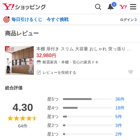
i
毎日引けるくじ 今すぐ挑戦
ログイン
商品レビュー
本棚 扉付き スリム 大容量 おしゃれ 突っ張り 耐震 転倒防止 壁面収納 幅60 奥行26 突っ張り耐震本棚 サンゴ 床頭台 扉付 ラック つっぱり耐震 地震対策
32,980
円
耐震家具・本棚・安心の家具ドキ
レビューを投稿する
総合評価
星
5
つ
36
件
4.30
星
4
つ
18
件
星
3
つ
5
件
星
2
つ
3
件
64
件
星
1
つ
2
件