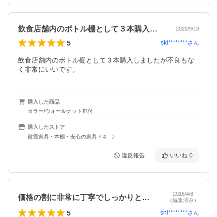
飲食店舗内のボトル棚として３本購入しま…
2020/9/19
5
ski********
さん
飲食店舗内のボトル棚として３本購入しましたが不良もな
く非常にいいです。
購入した商品
カラー/ウォールナット扉付
購入したストア
耐震家具・本棚・安心の家具ドキ
違反報告
いいね
0
2016/4/8
価格の割に非常に丁寧でしっかりとした作…
（編集済み）
5
shi********
さん