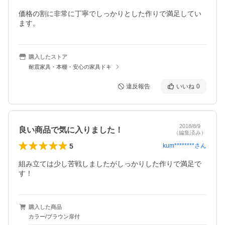
価格の割に非常に丁寧でしっかりとした作りで満足してい
ます。
購入したストア
耐震家具・本棚・安心の家具ドキ
違反報告
いいね
0
2018/8/9
良い商品で気に入りました！
（編集済み）
5
kum********
さん
組み立ては少し苦戦しましたがしっかりした作りで満足で
す！
購入した商品
カラー/ブラウン扉付