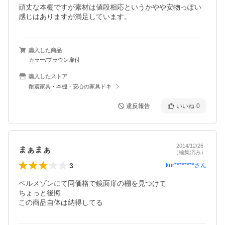
頑丈な本棚ですが素材は値段相応というかやや安物っぽい
感じはありますが満足しています。
購入した商品
カラー/ブラウン扉付
購入したストア
耐震家具・本棚・安心の家具ドキ
違反報告
いいね
0
2014/12/26
まぁまぁ
（編集済み）
3
kur********
さん
ベルメゾンにて同価格で鏡面扉の棚を見つけて

ちょっと後悔

この商品自体は納得してる