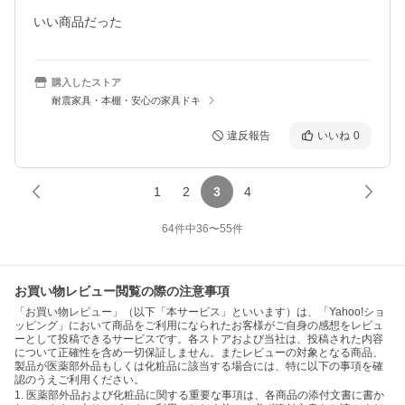
いい商品だった
購入したストア
耐震家具・本棚・安心の家具ドキ
違反報告
いいね
0
1
2
3
4
64
件中
36
〜
55
件
お買い物レビュー閲覧の際の注意事項
「お買い物レビュー」（以下「本サービス」といいます）は、「Yahoo!ショ
ッピング」において商品をご利用になられたお客様がご自身の感想をレビュ
ーとして投稿できるサービスです。各ストアおよび当社は、投稿された内容
について正確性を含め一切保証しません。またレビューの対象となる商品、
製品が医薬部外品もしくは化粧品に該当する場合には、特に以下の事項を確
認のうえご利用ください。
1. 医薬部外品および化粧品に関する重要な事項は、各商品の添付文書に書か