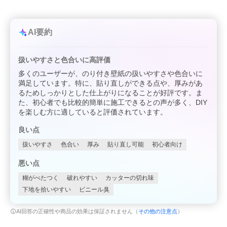
AI要約
扱いやすさと色合いに高評価
多くのユーザーが、のり付き壁紙の扱いやすさや色合いに
満足しています。特に、貼り直しができる点や、厚みがあ
るためしっかりとした仕上がりになることが好評です。ま
た、初心者でも比較的簡単に施工できるとの声が多く、DIY
を楽しむ方に適していると評価されています。
良い点
扱いやすさ
色合い
厚み
貼り直し可能
初心者向け
悪い点
糊がべたつく
破れやすい
カッターの切れ味
下地を拾いやすい
ビニール臭
AI回答の正確性や商品の効果は保証されません（
その他の注意点
）