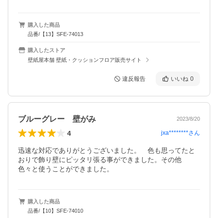
購入した商品
品番/【13】SFE-74013
購入したストア
壁紙屋本舗 壁紙・クッションフロア販売サイト
違反報告
いいね
0
ブルーグレー 壁がみ
2023/8/20
4
jxa********
さん
迅速な対応でありがとうございました。　色も思ってたと
おりで飾り壁にピッタリ張る事ができました。その他　
色々と使うことができました。
購入した商品
品番/【10】SFE-74010