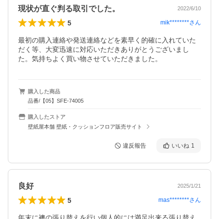
現状が直ぐ判る取引でした。
2022/6/10
5
mik********
さん
最初の購入連絡や発送連絡などを素早く的確に入れていた
だく等、大変迅速に対応いただきありがとうございまし
た。気持ちよく買い物させていただきました。
購入した商品
品番/【05】SFE-74005
購入したストア
壁紙屋本舗 壁紙・クッションフロア販売サイト
違反報告
いいね
1
良好
2025/1/21
5
mas********
さん
年末に襖の張り替えを行い個人的には満足出来る張り替え