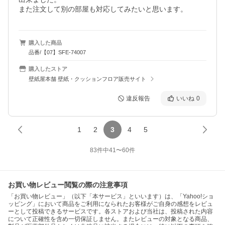
また注文して別の部屋も対応してみたいと思います。
購入した商品
品番/【07】SFE-74007
購入したストア
壁紙屋本舗 壁紙・クッションフロア販売サイト
違反報告
いいね
0
1
2
3
4
5
83
件中
41
〜
60
件
お買い物レビュー閲覧の際の注意事項
「お買い物レビュー」（以下「本サービス」といいます）は、「Yahoo!ショ
ッピング」において商品をご利用になられたお客様がご自身の感想をレビュ
ーとして投稿できるサービスです。各ストアおよび当社は、投稿された内容
について正確性を含め一切保証しません。またレビューの対象となる商品、