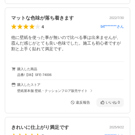
マットな色味が落ち着きます
2022/7/30
4
bit********
さん
他に壁紙を使った事が無いので比べる事は出来ませんが、
霞んだ感じがとても良い色味でした。施工も初心者ですが
割と上手く貼れて満足です。
購入した商品
品番/【06】SFE-74006
購入したストア
壁紙屋本舗 壁紙・クッションフロア販売サイト
違反報告
いいね
0
きれいに仕上がり満足です
2025/9/22