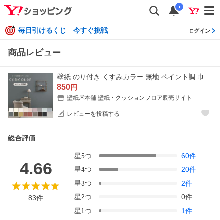
i
毎日引けるくじ 今すぐ挑戦
ログイン
商品レビュー
壁紙 のり付き くすみカラー 無地 ペイント調 巾約92cm × m単位 おしゃれ のりつき 張り替え アクセント クロス リビング トイレ 天井 サンゲツ
850
円
壁紙屋本舗 壁紙・クッションフロア販売サイト
レビューを投稿する
総合評価
星
5
つ
60
件
4.66
星
4
つ
20
件
星
3
つ
2
件
星
2
つ
0
件
83
件
星
1
つ
1
件