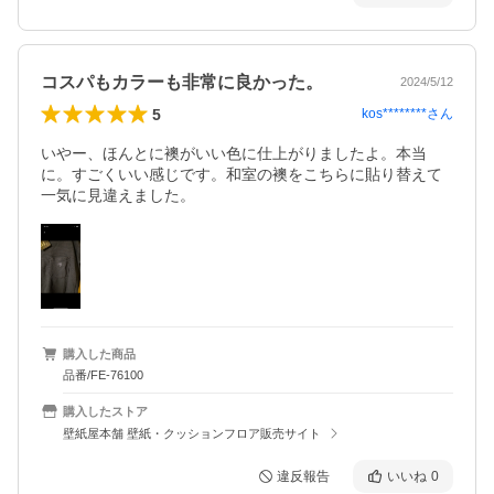
コスパもカラーも非常に良かった。
2024/5/12
5
kos********
さん
いやー、ほんとに襖がいい色に仕上がりましたよ。本当
に。すごくいい感じです。和室の襖をこちらに貼り替えて
一気に見違えました。
購入した商品
品番/FE-76100
購入したストア
壁紙屋本舗 壁紙・クッションフロア販売サイト
違反報告
いいね
0