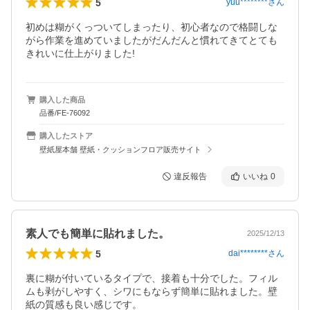
5
yuu********
さん
初めは糊がくっついてしまったり、初心者なので格闘しな
がら作業を進めていましたがだんだんと慣れてきてとても
きれいに仕上がりました!
購入した商品
品番/FE-76092
購入したストア
壁紙屋本舗 壁紙・クッションフロア販売サイト
違反報告
いいね
0
素人でも簡単に貼れました。
2025/12/13
5
dai********
さん
裏に糊が付いているタイプで、接着も十分でした。フィル
ムも剥がしやすく、シワにもならず簡単に貼れました。壁
紙の質感も良い感じです。