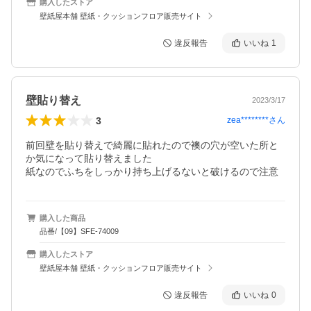
購入したストア
壁紙屋本舗 壁紙・クッションフロア販売サイト
違反報告
いいね
1
壁貼り替え
2023/3/17
3
zea********
さん
前回壁を貼り替えで綺麗に貼れたので襖の穴が空いた所と
か気になって貼り替えました

紙なのでふちをしっかり持ち上げるないと破けるので注意
購入した商品
品番/【09】SFE-74009
購入したストア
壁紙屋本舗 壁紙・クッションフロア販売サイト
違反報告
いいね
0