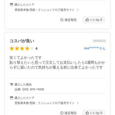
購入したストア
壁紙屋本舗 壁紙・クッションフロア販売サイト
違反報告
いいね
0
コスパが良い
2023/2/13
4
zea********
さん
安くてよかったです

貼り替えたいと思って注文してお支払いしたら1週間もかか
らずに届いたので気持ちが萎える前に出来てよかったです
購入した商品
品番/【09】SFE-74009
購入したストア
壁紙屋本舗 壁紙・クッションフロア販売サイト
違反報告
いいね
0