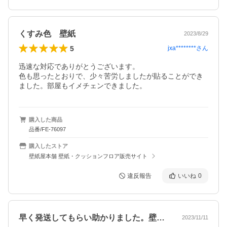
くすみ色 壁紙
2023/8/29
5
jxa********
さん
迅速な対応でありがとうございます。

色も思ったとおりで、少々苦労しましたが貼ることができ
ました。部屋もイメチェンできました。
購入した商品
品番/FE-76097
購入したストア
壁紙屋本舗 壁紙・クッションフロア販売サイト
違反報告
いいね
0
早く発送してもらい助かりました。壁紙の…
2023/11/11