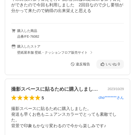
ができたので今回も利用しました　2回目なので少し要領が
分かって来たので納得の出来栄えと思える
購入した商品
品番/FE-76082
購入したストア
壁紙屋本舗 壁紙・クッションフロア販売サイト
違反報告
いいね
0
撮影スペースに貼るために購入しました。…
2023/10/29
5
cho********
さん
撮影スペースに貼るために購入しました。

発送も早くお色もニュアンスカラーでとっても素敵でし
た。

背景で印象もかなり変わるので今から楽しみです♪