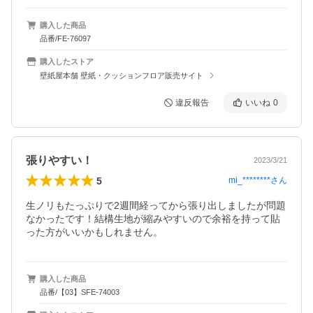
購入した商品
品番/FE-76097
購入したストア
壁紙屋本舗 壁紙・クッションフロア販売サイト
違反報告
いいね
0
張りやすい！
2023/3/21
5
mi_********
さん
生ノリもたっぷりで2週間経ってから張り出しましたが問題
なかったです！結構生地が縮みやすいので余裕を持って貼
った方がいいかもしれません。
購入した商品
品番/【03】SFE-74003