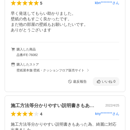
5
kbn********
さん
早く発送してもらい助かりました。

壁紙の色もすごく良かったです。

まだ他の部屋の壁紙もお願いしたいです。

ありがとうございます
購入した商品
品番/FE-76082
購入したストア
壁紙屋本舗 壁紙・クッションフロア販売サイト
違反報告
いいね
0
施工方法等分かりやすい説明書きもあった…
2022/4/25
4
kny********
さん
施工方法等分かりやすい説明書きもあった為、綺麗に対応
出来ました。
