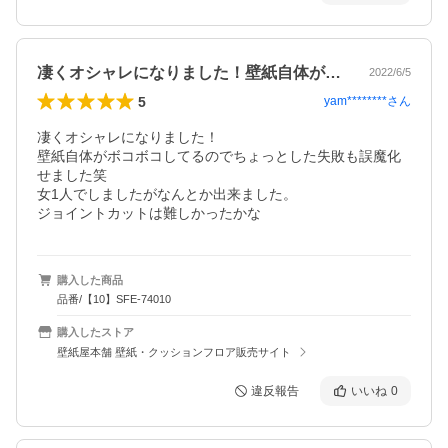
凄くオシャレになりました！壁紙自体がボ…
2022/6/5
5
yam********
さん
凄くオシャレになりました！

壁紙自体がボコボコしてるのでちょっとした失敗も誤魔化
せました笑

女1人でしましたがなんとか出来ました。

ジョイントカットは難しかったかな
購入した商品
品番/【10】SFE-74010
購入したストア
壁紙屋本舗 壁紙・クッションフロア販売サイト
違反報告
いいね
0