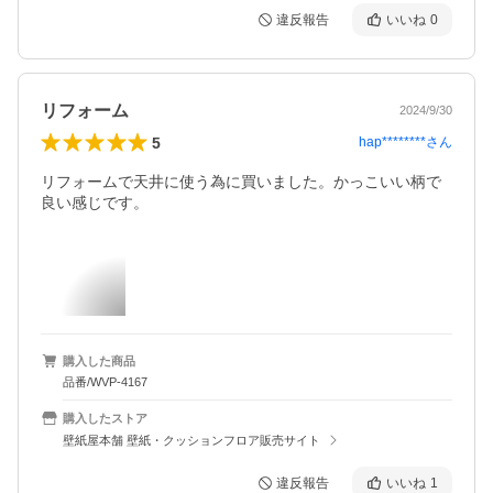
違反報告
いいね
0
リフォーム
2024/9/30
5
hap********
さん
リフォームで天井に使う為に買いました。かっこいい柄で
良い感じです。
購入した商品
品番/WVP-4167
購入したストア
壁紙屋本舗 壁紙・クッションフロア販売サイト
違反報告
いいね
1