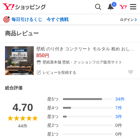
i
毎日引けるくじ 今すぐ挑戦
ログイン
商品レビュー
壁紙 のり付き コンクリート モルタル 粗め おしゃれ 幅約92cm × m単位 黒 インダストリアル クール のりつき アクセントクロス 張り替え キッチン 壁紙
850
円
壁紙屋本舗 壁紙・クッションフロア販売サイト
レビューを投稿する
総合評価
星
5
つ
34
件
4.70
星
4
つ
7
件
星
3
つ
3
件
星
2
つ
0
件
44
件
星
1
つ
0
件