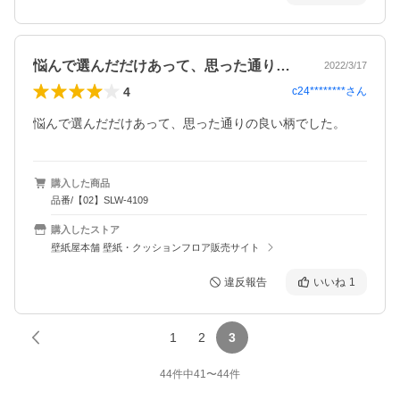
悩んで選んだだけあって、思った通りの良…
2022/3/17
4
c24********
さん
悩んで選んだだけあって、思った通りの良い柄でした。
購入した商品
品番/【02】SLW-4109
購入したストア
壁紙屋本舗 壁紙・クッションフロア販売サイト
違反報告
いいね
1
1
2
3
44
件中
41
〜
44
件