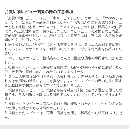
お買い物レビュー閲覧の際の注意事項
「お買い物レビュー」（以下「本サービス」といいます）は、「Yahoo!ショ
ッピング」において商品をご利用になられたお客様がご自身の感想をレビュ
ーとして投稿できるサービスです。各ストアおよび当社は、投稿された内容
について正確性を含め一切保証しません。またレビューの対象となる商品、
製品が医薬部外品もしくは化粧品に該当する場合には、特に以下の事項を確
認のうえご利用ください。
1. 医薬部外品および化粧品に関する重要な事項は、各商品の添付文書に書か
れています。本サービスをご利用いただく前に、必ず添付文書をお読みくだ
さい。
2. 本サービスのレビュー投稿者のほとんどは医療や薬事の専門家ではありま
せん。
3. 投稿されたレビューは主観的な感想で、効能や効果を科学的に測定するな
ど、医学的な裏付けがなされたものではありません。
4. 各商品の効果（副作用を含む）の表れ方は個人差が大きく、また効果の表
れ方は使用時の状況によっても異なりますので、レビュー内容の効果に関す
る記載は科学的には参考にすべきではありません。
5. 投稿されたレビューは、投稿者各自が独自の判断に基づき選び使用した感
想です。その判断は医師による診断ではないため、誤っている可能性があり
ます。
6. 投稿されたレビューは商品の添付文書に記載されたとおりでない使用方法
で使用した感想である可能性があります。
7. 投稿されたレビューは、実際に商品を使用して投稿された保証はありませ
ん。