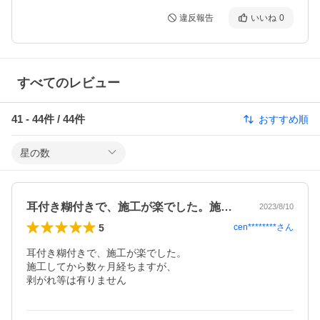
違反報告
いいね
0
すべてのレビュー
41
-
44
件 /
44
件
おすすめ順
星の数
耳付き糊付きで、施工が楽でした。施工し…
2023/8/10
5
cen********
さん
耳付き糊付きで、施工が楽でした。

施工してから数ヶ月経ちますが、

剥がれ等は有りません