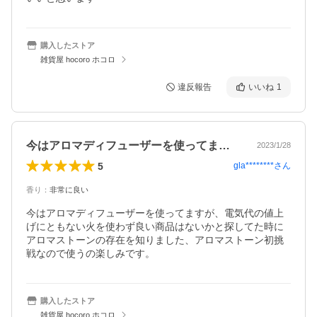
購入したストア
雑貨屋 hocoro ホコロ
違反報告
いいね
1
今はアロマディフューザーを使ってますが…
2023/1/28
5
gla********
さん
香り
：
非常に良い
今はアロマディフューザーを使ってますが、電気代の値上
げにともない火を使わず良い商品はないかと探してた時に
アロマストーンの存在を知りました、アロマストーン初挑
戦なので使うの楽しみです。
購入したストア
雑貨屋 hocoro ホコロ