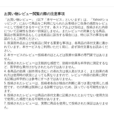
お買い物レビュー閲覧の際の注意事項
「お買い物レビュー」（以下「本サービス」といいます）は、「Yahoo!ショ
ッピング」において商品をご利用になられたお客様がご自身の感想をレビュ
ーとして投稿できるサービスです。各ストアおよび当社は、投稿された内容
について正確性を含め一切保証しません。またレビューの対象となる商品、
製品が医薬部外品もしくは化粧品に該当する場合には、特に以下の事項を確
認のうえご利用ください。
1. 医薬部外品および化粧品に関する重要な事項は、各商品の添付文書に書か
れています。本サービスをご利用いただく前に、必ず添付文書をお読みくだ
さい。
2. 本サービスのレビュー投稿者のほとんどは医療や薬事の専門家ではありま
せん。
3. 投稿されたレビューは主観的な感想で、効能や効果を科学的に測定するな
ど、医学的な裏付けがなされたものではありません。
4. 各商品の効果（副作用を含む）の表れ方は個人差が大きく、また効果の表
れ方は使用時の状況によっても異なりますので、レビュー内容の効果に関す
る記載は科学的には参考にすべきではありません。
5. 投稿されたレビューは、投稿者各自が独自の判断に基づき選び使用した感
想です。その判断は医師による診断ではないため、誤っている可能性があり
ます。
6. 投稿されたレビューは商品の添付文書に記載されたとおりでない使用方法
で使用した感想である可能性があります。
7. 投稿されたレビューは、実際に商品を使用して投稿された保証はありませ
ん。