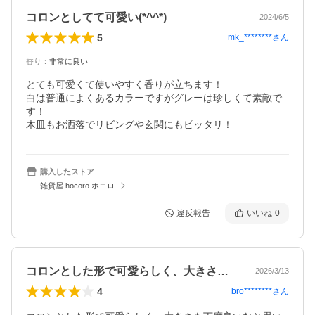
コロンとしてて可愛い(*^^*)
2024/6/5
5
mk_********
さん
香り
：
非常に良い
とても可愛くて使いやすく香りが立ちます！

白は普通によくあるカラーですがグレーは珍しくて素敵で
す！

木皿もお洒落でリビングや玄関にもピッタリ！
購入したストア
雑貨屋 hocoro ホコロ
違反報告
いいね
0
コロンとした形で可愛らしく、大きさも丁…
2026/3/13
4
bro********
さん