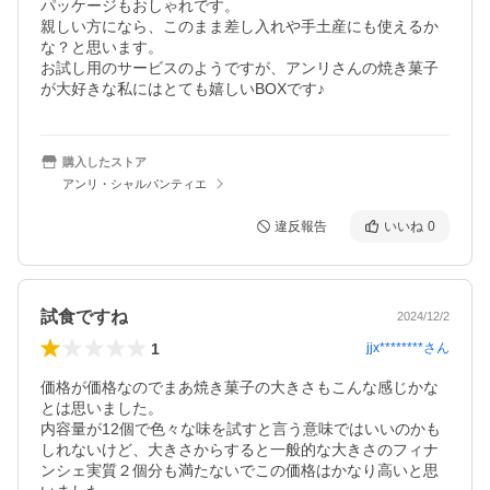
パッケージもおしゃれです。

親しい方になら、このまま差し入れや手土産にも使えるか
な？と思います。

お試し用のサービスのようですが、アンリさんの焼き菓子
が大好きな私にはとても嬉しいBOXです♪
購入したストア
アンリ・シャルパンティエ
違反報告
いいね
0
試食ですね
2024/12/2
1
jjx********
さん
価格が価格なのでまあ焼き菓子の大きさもこんな感じかな
とは思いました。

内容量が12個で色々な味を試すと言う意味ではいいのかも
しれないけど、大きさからすると一般的な大きさのフィナ
ンシェ実質２個分も満たないでこの価格はかなり高いと思