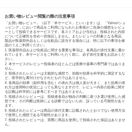
お買い物レビュー閲覧の際の注意事項
「お買い物レビュー」（以下「本サービス」といいます）は、「Yahoo!ショ
ッピング」において商品をご利用になられたお客様がご自身の感想をレビュ
ーとして投稿できるサービスです。各ストアおよび当社は、投稿された内容
について正確性を含め一切保証しません。またレビューの対象となる商品、
製品が医薬部外品もしくは化粧品に該当する場合には、特に以下の事項を確
認のうえご利用ください。
1. 医薬部外品および化粧品に関する重要な事項は、各商品の添付文書に書か
れています。本サービスをご利用いただく前に、必ず添付文書をお読みくだ
さい。
2. 本サービスのレビュー投稿者のほとんどは医療や薬事の専門家ではありま
せん。
3. 投稿されたレビューは主観的な感想で、効能や効果を科学的に測定するな
ど、医学的な裏付けがなされたものではありません。
4. 各商品の効果（副作用を含む）の表れ方は個人差が大きく、また効果の表
れ方は使用時の状況によっても異なりますので、レビュー内容の効果に関す
る記載は科学的には参考にすべきではありません。
5. 投稿されたレビューは、投稿者各自が独自の判断に基づき選び使用した感
想です。その判断は医師による診断ではないため、誤っている可能性があり
ます。
6. 投稿されたレビューは商品の添付文書に記載されたとおりでない使用方法
で使用した感想である可能性があります。
7. 投稿されたレビューは、実際に商品を使用して投稿された保証はありませ
ん。