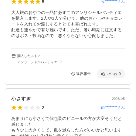
5
fgf********
さん
大人旅のおやつの一品に必ずこのアンリシャルパンティエ
を購入します。2人や3人で分けて、他のおかしやチョコレ
ートを入れてお渡しするととても喜ばれます。

配達も速やかで有り難いです。ただ、暑い時期に注文する
のはポスト投函なので、悪くならないか心配しました。
購入したストア
アンリ・シャルパンティエ
違反報告
いいね
0
小さすぎ
2025/1/5
2
sni********
さん
あまりにも小さくて個包装のビニールの方が大変そうだと
感じました

もう少し大きくして、数を減らした方がいいかと思います

一つがだいたい2×2センチくらいです
