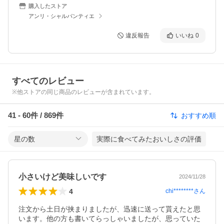
購入したストア
アンリ・シャルパンティエ
違反報告
いいね
0
すべてのレビュー
※他ストアの同じ商品のレビューが含まれています。
41
-
60
件 /
869
件
おすすめ順
星の数
実際に食べてみたおいしさの評価
小さいけど美味しいです
2024/11/28
4
chi********
さん
注文から土日が挟まりましたが、迅速に送って貰えたと思
います。他の方も書いてらっしゃいましたが、思っていた