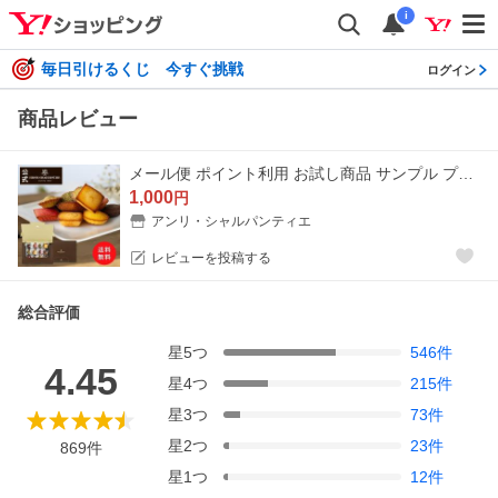
i
毎日引けるくじ 今すぐ挑戦
ログイン
商品レビュー
メール便 ポイント利用 お試し商品 サンプル プチギフト 1000円 ポッキリ お菓子 スイーツ アンリ プティ・ガトー・アソルティ 12個入ポストインHPG-10PIN
1,000
円
アンリ・シャルパンティエ
レビューを投稿する
総合評価
星
5
つ
546
件
4.45
星
4
つ
215
件
星
3
つ
73
件
星
2
つ
23
件
869
件
星
1
つ
12
件