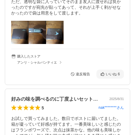
ただ、透明な袋に入っていてそのまま友人に渡せれば良か
ったのですが宛先が貼ってあって、それが上手く剥がせな
かったので袋は用意をして渡します。
購入したストア
アンリ・シャルパンティエ
違反報告
いいね
6
好みの味を調べるのに丁度よいセットです。
2025/8/31
5
nak********
さん
お試しで買ってみました。数日でポストに届いてました。
箱が凝っていて好感が持てます。一番美味しいと感じたの
はフランボワーズで、次点は抹茶かな。他の味も美味しか