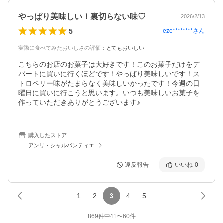
やっぱり美味しい！裏切らない味♡
2026/2/13
5
eze********
さん
実際に食べてみたおいしさの評価
：
とてもおいしい
こちらのお店のお菓子は大好きです！このお菓子だけをデ
パートに買いに行くほどです！やっぱり美味しいです！ス
トロベリー味がたまらなく美味しいかったです！今週の日
曜日に買いに行こうと思います。いつも美味しいお菓子を
作っていただきありがとうございます♪
購入したストア
アンリ・シャルパンティエ
違反報告
いいね
0
1
2
3
4
5
869
件中
41
〜
60
件