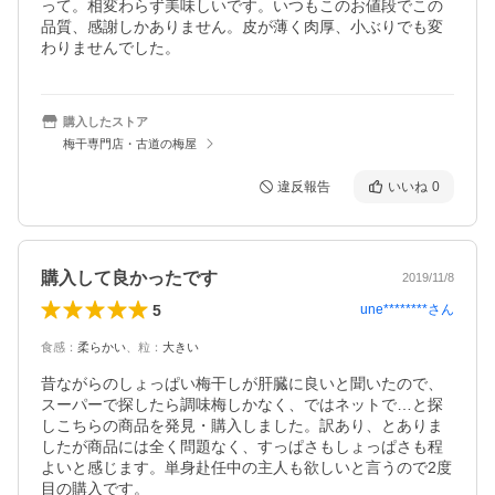
って。相変わらず美味しいです。いつもこのお値段でこの
品質、感謝しかありません。皮が薄く肉厚、小ぶりでも変
わりませんでした。
購入したストア
梅干専門店・古道の梅屋
違反報告
いいね
0
購入して良かったです
2019/11/8
5
une********
さん
食感
：
柔らかい
、
粒
：
大きい
昔ながらのしょっぱい梅干しが肝臓に良いと聞いたので、
スーパーで探したら調味梅しかなく、ではネットで…と探
しこちらの商品を発見・購入しました。訳あり、とありま
したが商品には全く問題なく、すっぱさもしょっぱさも程
よいと感じます。単身赴任中の主人も欲しいと言うので2度
目の購入です。
