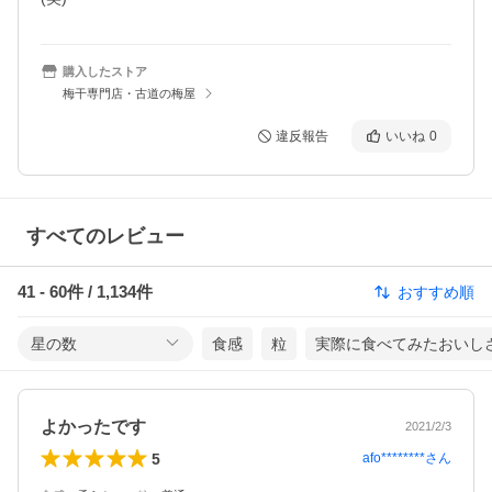
購入したストア
梅干専門店・古道の梅屋
違反報告
いいね
0
すべてのレビュー
41
-
60
件 /
1,134
件
おすすめ順
星の数
食感
粒
実際に食べてみたおいし
よかったです
2021/2/3
5
afo********
さん