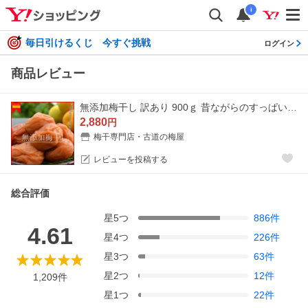
i
毎日引けるくじ 今すぐ挑戦
ログイン
商品レビュー
無添加梅干し 訳あり 900ｇ 昔ながらのすっぱい、しょっぱい梅干 無添加梅干し（塩分約18％）【わけあり 訳あり 南高梅 梅干 梅干し うめぼし 紀州南高梅 】
2,880
円
梅干専門店・古道の梅屋
レビューを投稿する
総合評価
星
5
つ
886
件
4.61
星
4
つ
226
件
星
3
つ
63
件
星
2
つ
12
件
1,209
件
星
1
つ
22
件