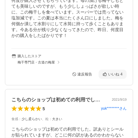
何度か購入させてもらっています。母の漬ける梅干しもと
ても美味しいのですが、もう少ししょっぱさが欲しい時
に、この梅干しを食べています。スーパーでは売ってない
塩加減です。この夏は本当にたくさん口にしました。梅を
何個か潰して水割りにして水筒に持って歩くこともありま
す。今ある分が残り少なくなってきたので、昨日、何度目
かの購入をしたばかりです！
購入したストア
梅干専門店・古道の梅屋
違反報告
いいね
4
こちらのショップは初めての利用でした。…
2021/9/19
5
yuk********
さん
食感
：
少し柔らかい
、
粒
：
大きい
こちらのショップは初めての利用でした。訳ありとシール
が貼られていますが、どこに何の訳があるのかわからない