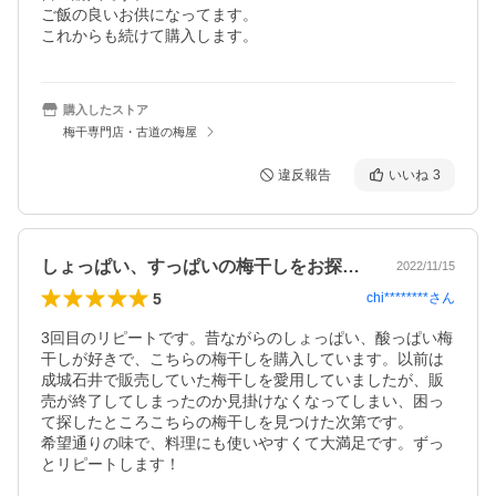
ご飯の良いお供になってます。

これからも続けて購入します。
購入したストア
梅干専門店・古道の梅屋
違反報告
いいね
3
しょっぱい、すっぱいの梅干しをお探しなら
2022/11/15
5
chi********
さん
3回目のリピートです。昔ながらのしょっぱい、酸っぱい梅
干しが好きで、こちらの梅干しを購入しています。以前は
成城石井で販売していた梅干しを愛用していましたが、販
売が終了してしまったのか見掛けなくなってしまい、困っ
て探したところこちらの梅干しを見つけた次第です。

希望通りの味で、料理にも使いやすくて大満足です。ずっ
とリピートします！