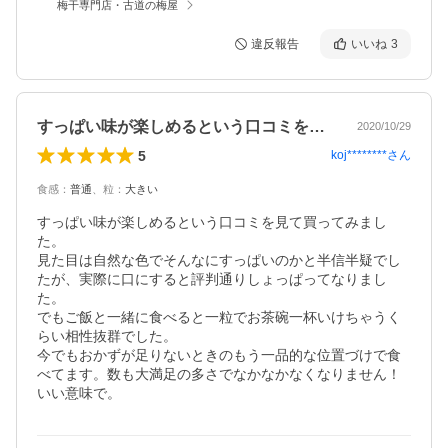
梅干専門店・古道の梅屋
違反報告
いいね
3
すっぱい味が楽しめるという口コミを見て…
2020/10/29
5
koj********
さん
食感
：
普通
、
粒
：
大きい
すっぱい味が楽しめるという口コミを見て買ってみまし
た。

見た目は自然な色でそんなにすっぱいのかと半信半疑でし
たが、実際に口にすると評判通りしょっぱってなりまし
た。

でもご飯と一緒に食べると一粒でお茶碗一杯いけちゃうく
らい相性抜群でした。

今でもおかずが足りないときのもう一品的な位置づけで食
べてます。数も大満足の多さでなかなかなくなりません！
いい意味で。