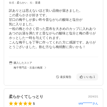
食感
：
柔らかい
、
粒
：
普通
訳ありとは思えないほど良い品物が届きました。

この柔らかさが好きです。

甘口の梅干しが多い昨今昔ながらの酸味と塩分が

気に入りました。

一粒の梅と小さく切った昆布を大きめのカップに入れあつ
あつのお湯を満たすと昔ながらの酸味と塩分と梅の香りが
ホッとした一時を与えてくれます。

こんな梅干しを丁寧に作ってくれた方に感謝です。ありが
とうございました。飲む方なら梅焼酎に良いかも！
購入したストア
梅干専門店・古道の梅屋
違反報告
いいね
1
柔らかくてしっとり
2024/2/1
5
ura********
さん