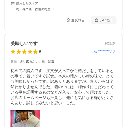
購入したストア
梅干専門店・古道の梅屋
違反報告
いいね
1
美味しいです
2022/2/4
5
kei********
さん
食感
：
少し柔らかい
、
粒
：
普通
初めての購入です。注文が入ってから樽だしをしていると
の事で、着いてすぐ試食。本来の懐かしい梅の味で、とて
も美味しかったです。訳ありとありますが、素人からは全
然わかりませんでした。箱の中には、梅作りにこだわって
いる事を証明するものなどが入り、安心して頂けました。
お店のホームページも拝見し、他にも気になる梅がたくさ
んあり、試してみたいと思いました。