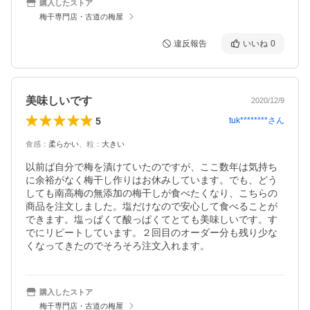
購入したストア
梅干専門店・古道の梅屋
違反報告
いいね
0
美味しいです
2020/12/9
5
tuk********
さん
食感
：
柔らかい
、
粒
：
大きい
以前ば自分で梅を漬けていたのですが、ここ数年は気持ち
に余裕がなく梅干し作りはお休みしています。でも、どう
しても南高梅の無添加の梅干しが食べたくなり、こちらの
商品を注文しました。塩だけなので安心して食べることが
できます。塩っぱくて酸っぱくてとても美味しいです。す
でにリピートしています。２回目のオーダー分も残り少な
くなってきたのでそろそろ注文入れます。
購入したストア
梅干専門店・古道の梅屋