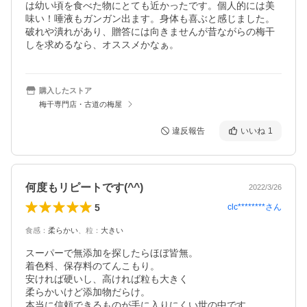
は幼い頃を食べた物にとても近かったです。個人的には美
味い！唾液もガンガン出ます。身体も喜ぶと感じました。
破れや潰れがあり、贈答には向きませんが昔ながらの梅干
しを求めるなら、オススメかなぁ。
購入したストア
梅干専門店・古道の梅屋
違反報告
いいね
1
何度もリピートです(^^)
2022/3/26
5
clc********
さん
食感
：
柔らかい
、
粒
：
大きい
スーパーで無添加を探したらほぼ皆無。

着色料、保存料のてんこもり。

安ければ硬いし、高ければ粒も大きく

柔らかいけど添加物だらけ。

本当に信頼できるものが手に入りにくい世の中です。
