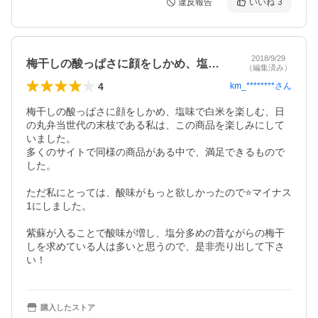
違反報告
いいね
3
2018/9/29
梅干しの酸っぱさに顔をしかめ、塩味で白…
（編集済み）
4
km_********
さん
梅干しの酸っぱさに顔をしかめ、塩味で白米を楽しむ、日
の丸弁当世代の末枝である私は、この商品を楽しみにして
いました。

多くのサイトで同様の商品がある中で、満足できるもので
した。

ただ私にとっては、酸味がもっと欲しかったので⭐️マイナス
1にしました。

紫蘇が入ることで酸味が増し、塩分多めの昔ながらの梅干
しを求めている人は多いと思うので、是非売り出して下さ
い！
購入したストア