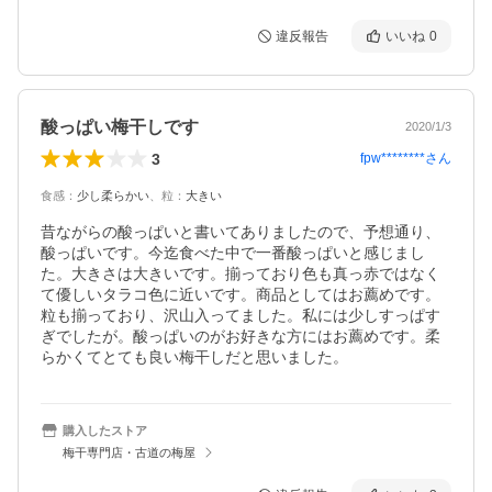
違反報告
いいね
0
酸っぱい梅干しです
2020/1/3
3
fpw********
さん
食感
：
少し柔らかい
、
粒
：
大きい
昔ながらの酸っぱいと書いてありましたので、予想通り、
酸っぱいです。今迄食べた中で一番酸っぱいと感じまし
た。大きさは大きいです。揃っており色も真っ赤ではなく
て優しいタラコ色に近いです。商品としてはお薦めです。
粒も揃っており、沢山入ってました。私には少しすっぱす
ぎでしたが。酸っぱいのがお好きな方にはお薦めです。柔
らかくてとても良い梅干しだと思いました。
購入したストア
梅干専門店・古道の梅屋