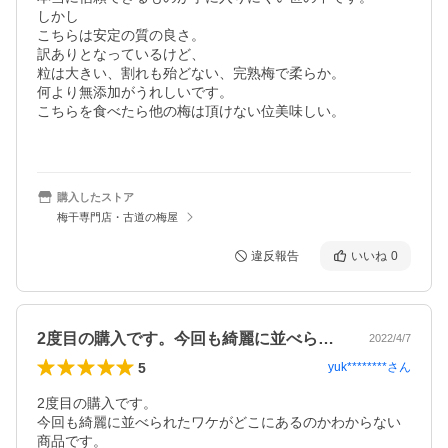
しかし

こちらは安定の質の良さ。

訳ありとなっているけど、

粒は大きい、割れも殆どない、完熟梅で柔らか。

何より無添加がうれしいです。

こちらを食べたら他の梅は頂けない位美味しい。

購入したストア
梅干専門店・古道の梅屋
違反報告
いいね
0
2度目の購入です。今回も綺麗に並べられ…
2022/4/7
5
yuk********
さん
2度目の購入です。

今回も綺麗に並べられたワケがどこにあるのかわからない
商品です。
