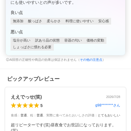
にも使いやすいとの声が多いです。
良い点
無添加
酸っぱさ
柔らかさ
料理に使いやすい
安心感
悪い点
塩分が高い
訳あり品の状態
容器の匂い
価格の変動
しょっぱさに慣れる必要
AI回答の正確性や商品の効果は保証されません（
その他の注意点
）
ピックアップレビュー
ええでっせ(笑)
2026/7/28
5
g98********
さん
食感
：
普通
、
粒
：
普通
、
実際に食べてみたおいしさの評価
：
とてもおいしい
超リピーターです(笑)昼夜食でお世話になっております。
(笑)