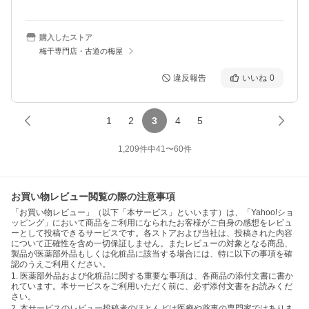
購入したストア
梅干専門店・古道の梅屋
違反報告
いいね
0
1
2
3
4
5
1,209
件中
41
〜
60
件
お買い物レビュー閲覧の際の注意事項
「お買い物レビュー」（以下「本サービス」といいます）は、「Yahoo!ショ
ッピング」において商品をご利用になられたお客様がご自身の感想をレビュ
ーとして投稿できるサービスです。各ストアおよび当社は、投稿された内容
について正確性を含め一切保証しません。またレビューの対象となる商品、
製品が医薬部外品もしくは化粧品に該当する場合には、特に以下の事項を確
認のうえご利用ください。
1. 医薬部外品および化粧品に関する重要な事項は、各商品の添付文書に書か
れています。本サービスをご利用いただく前に、必ず添付文書をお読みくだ
さい。
2. 本サービスのレビュー投稿者のほとんどは医療や薬事の専門家ではありま