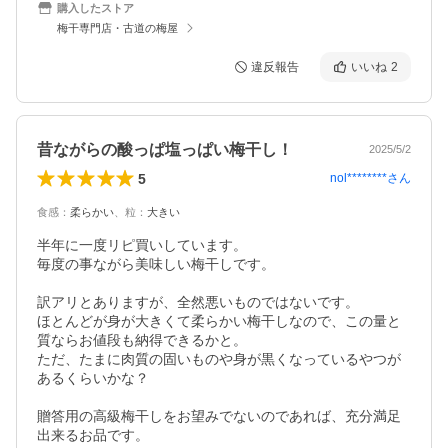
購入したストア
梅干専門店・古道の梅屋
違反報告
いいね
2
昔ながらの酸っぱ塩っぱい梅干し！
2025/5/2
5
nol********
さん
食感
：
柔らかい
、
粒
：
大きい
半年に一度リピ買いしています。

毎度の事ながら美味しい梅干しです。

訳アリとありますが、全然悪いものではないです。

ほとんどが身が大きくて柔らかい梅干しなので、この量と
質ならお値段も納得できるかと。

ただ、たまに肉質の固いものや身が黒くなっているやつが
あるくらいかな？

贈答用の高級梅干しをお望みでないのであれば、充分満足
出来るお品です。