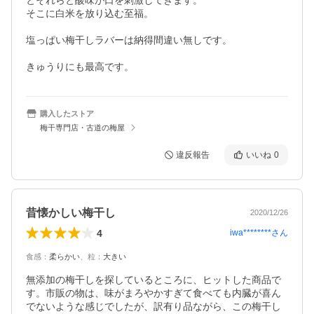
とそれらと酸味が口を刺激してきます。

そこに白米を放り込む至福。

塩っぱい梅干しラバーは納得間違い無しです。

きゅうりにも最高です。
購入したストア
梅干専門店・古道の梅屋
違反報告
いいね
0
昔懐かしい梅干し
2020/12/26
4
iwa********
さん
食感
：
柔らかい
、
粒
：
大きい
無添加の梅干しを探しているところに、ヒットした商品で
す。市販の物は、味がまろやかすぎて食べても内臓が喜ん
でないような感じでしたが、訳有り品ながら、この梅干し