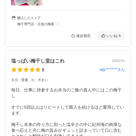
購入したストア
梅干専門店・古道の梅屋
違反報告
いいね
6
塩っぱい梅干し堂はこれ
2025/2/1
5
vgy********
さん
食感
：
普通
、
粒
：
大きい
毎日、仕事に持参するお弁当のご飯の真ん中にはこの梅干
し

すでに5回以上はリピートして購入を続けるほど愛用してい
ます。

梅干し本来の作り方に則った塩辛さの中に紀州海の肉厚な
食べ応えと共に梅の旨みがギュッと詰まっていて口に含む