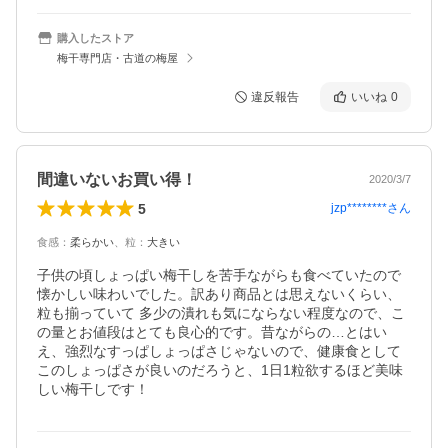
購入したストア
梅干専門店・古道の梅屋
違反報告
いいね
0
間違いないお買い得！
2020/3/7
5
jzp********
さん
食感
：
柔らかい
、
粒
：
大きい
子供の頃しょっぱい梅干しを苦手ながらも食べていたので
懐かしい味わいでした。訳あり商品とは思えないくらい、
粒も揃っていて 多少の潰れも気にならない程度なので、こ
の量とお値段はとても良心的です。昔ながらの…とはい
え、強烈なすっぱしょっぱさじゃないので、健康食として
このしょっぱさが良いのだろうと、1日1粒欲するほど美味
しい梅干しです！