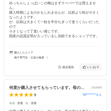
めっちゃしょっぱいこの梅はまずスーパーでは買えませ
ん。

購入時期によるのかもしれませんが、以前より粒が小さく
なったようです。

が、以前は大きくて一粒を半分ちぎって使うくらいだった
ので

小さくなって丁度いい感じです。

国産の品質証明が入っているし信頼できるショップです。
購入したストア
梅干専門店・古道の梅屋
違反報告
いいね
0
何度か購入させてもらっています。母の漬…
2019/9/6
5
hit********
さん
食感
：
普通
、
粒
：
普通