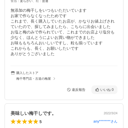
食感
：
柔らかい
、
粒
：
普通
無添加の梅干しをいつもいただいています

お家で作らなくなったためです

これまで、長く購入していたお店が、かなりお値上げされ
ていたので、探してみましたら、こちらに出会いました

お塩と梅のみで作られていて、これまでのお店より塩分も
少なく、ほんとうによいお買い物ができました

お味ももちろんおいしいですし、粒も揃っています

これからも、長く、お願いしたいです

ありがとうございました
購入したストア
梅干専門店・古道の梅屋
違反報告
いいね
0
美味しい梅干しです。
2022/3/24
5
any********
さん