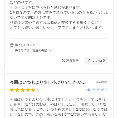
ほどの品です。

一つ一つ丁寧に並べられた感じがあります。

1キロなので下の方は重みで潰れているものもあるかもしれ
ないですが問題ナシです。

品質証明書や当選すれば商品と交換できる梅くじなど　

とても心遣いが嬉しいショップです。またお願いします。
購入したストア
梅干専門店・古道の梅屋
違反報告
いいね
0
今回はいつもより少し小ぶりでしたが、ウ…
2024/10/3
5
pkk********
さん
今回はいつもより少し小ぶりでしたが、ウチとしてはそれ
が良き。塩だけの製品、やはりしょぱぃ！ 美味しいけど塩
分は気になるし…で、いつも程大きいと2度に分けなくては
いけないので、このくらいなら1度で1粒頂いても良いかな