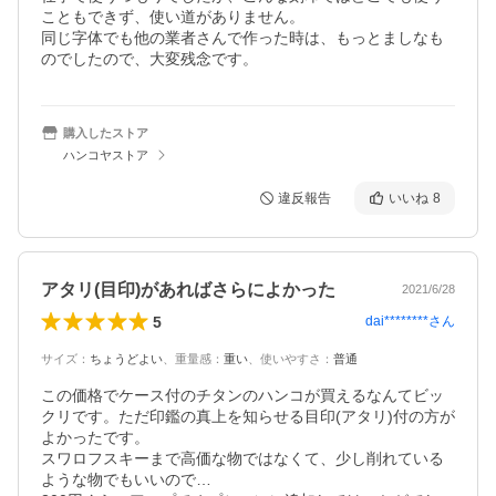
こともできず、使い道がありません。

同じ字体でも他の業者さんで作った時は、もっとましなも
のでしたので、大変残念です。
購入したストア
ハンコヤストア
違反報告
いいね
8
アタリ(目印)があればさらによかった
2021/6/28
5
dai********
さん
サイズ
：
ちょうどよい
、
重量感
：
重い
、
使いやすさ
：
普通
この価格でケース付のチタンのハンコが買えるなんてビッ
クリです。ただ印鑑の真上を知らせる目印(アタリ)付の方が
よかったです。

スワロフスキーまで高価な物ではなくて、少し削れている
ような物でもいいので…
