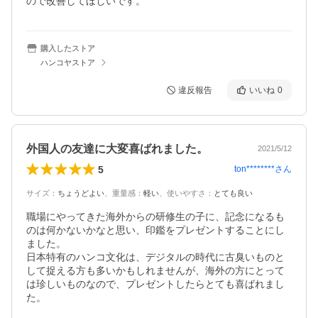
ので改善してほしいです。
購入したストア
ハンコヤストア
違反報告
いいね
0
外国人の友達に大変喜ばれました。
2021/5/12
5
ton********
さん
サイズ
：
ちょうどよい
、
重量感
：
軽い
、
使いやすさ
：
とても良い
職場にやってきた海外からの研修生の子に、記念になるも
のは何かないかなと思い、印鑑をプレゼントすることにし
ました。

日本特有のハンコ文化は、デジタルの時代に古臭いものと
して捉える方も多いかもしれませんが、海外の方にとって
は珍しいものなので、プレゼントしたらとても喜ばれまし
た。