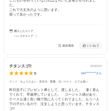
したものを持っていなければならいと反省させられまし
た。

これで大丈夫のように思います。

買って良かったです。
購入したストア
ハンコヤストア
違反報告
いいね
2
チタンスゴ!!
2019/11/4
5
sao********
さん
サイズ
：
ちょうどよい
、
重量感
：
普通
、
使いやすさ
：
とても良い
昨日息子にプレゼント🎁として、渡しました。　凄く喜ん
でくれて、早速押していました。　ゴージャス感があり、
ケースも凄く良い物で気に入ってくれてました。もう一人
下の子がいるので、注文しようと思っています。チタンス
ゴ!!
