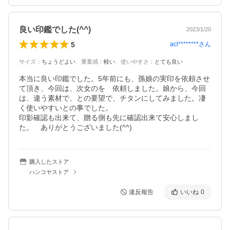
良い印鑑でした(^^)
2023/1/20
5
acl********
さん
サイズ
：
ちょうどよい
、
重量感
：
軽い
、
使いやすさ
：
とても良い
本当に良い印鑑でした。5年前にも、孫娘の実印を依頼させ
て頂き、今回は、次女のを　依頼しました。娘から、今回
は、違う素材で、との要望で、チタンにしてみました。凄
く使いやすいとの事でした。

印影確認も出来て、贈る側も先に確認出来て安心しまし
た。　ありがとうございました(^^)
購入したストア
ハンコヤストア
違反報告
いいね
0