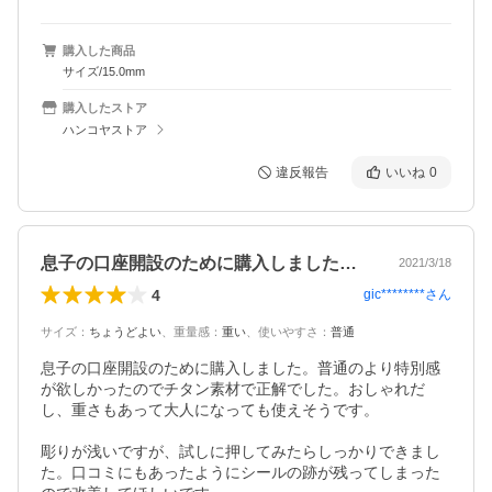
購入した商品
サイズ/15.0mm
購入したストア
ハンコヤストア
違反報告
いいね
0
息子の口座開設のために購入しました。普…
2021/3/18
4
gic********
さん
サイズ
：
ちょうどよい
、
重量感
：
重い
、
使いやすさ
：
普通
息子の口座開設のために購入しました。普通のより特別感
が欲しかったのでチタン素材で正解でした。おしゃれだ
し、重さもあって大人になっても使えそうです。

彫りが浅いですが、試しに押してみたらしっかりできまし
た。口コミにもあったようにシールの跡が残ってしまった