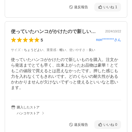
違反報告
いいね
1
使っていたハンコがかけたので新しいもの…
2024/10/22
5
non********
さん
サイズ
：
ちょうどよい
、
重量感
：
軽い
、
使いやすさ
：
良い
使っていたハンコがかけたので新しいものを購入。注文か
ら発送までとても早く、出来上がったお品物は豪華！とて
もこの値段で買えるとは思えなかったです。押した感じも
力を入れなくてもきれいです。どのくらいの耐久性がある
かわかりませんが欠けないでずっと使えるといいなと思い
ます。
購入したストア
ハンコヤストア
違反報告
いいね
0