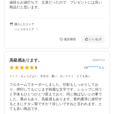
値段もお値打ちで、立派だったので　プレゼントには良い
商品だと思います。
購入したストア
ハンコヤストア
違反報告
いいね
0
高級感あります。
2026/7/13
5
iup********
さん
サイズ
：
ちょうどよい
、
重量感
：
重い
、
使いやすさ
：
とても良い
フルネームでオーダーしました。印影もしっかりしてお
り、押印してもにじまず綺麗な文字です。ショップに伺う
と字体もひとつひとつ変えており、同じ物はないとの事で
した。重みもあり、高級感もあります。誓約書等に捺印す
るときにチタン製ですか？珍しいですねと言われます。と
ても良い商品です。