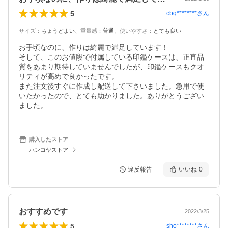
5
cbq********
さん
サイズ
：
ちょうどよい
、
重量感
：
普通
、
使いやすさ
：
とても良い
お手頃なのに、作りは綺麗で満足しています！

そして、このお値段で付属している印鑑ケースは、正直品
質をあまり期待していませんでしたが、印鑑ケースもクオ
リティが高めで良かったです。

また注文後すぐに作成し配送して下さいました。急用で使
いたかったので、とても助かりました。ありがとうござい
ました。
購入したストア
ハンコヤストア
違反報告
いいね
0
おすすめです
2022/3/25
5
sho********
さん