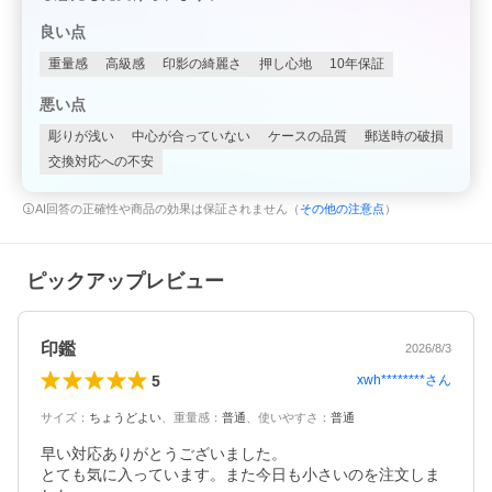
良い点
重量感
高級感
印影の綺麗さ
押し心地
10年保証
悪い点
彫りが浅い
中心が合っていない
ケースの品質
郵送時の破損
交換対応への不安
AI回答の正確性や商品の効果は保証されません（
その他の注意点
）
ピックアップレビュー
印鑑
2026/8/3
5
xwh********
さん
サイズ
：
ちょうどよい
、
重量感
：
普通
、
使いやすさ
：
普通
早い対応ありがとうございました。

とても気に入っています。また今日も小さいのを注文しま