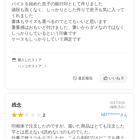
バイトを始めた息子の銀行印として作りました

値段も高くなく、しっかりとした作りで息子も気に入って
くれました

書体もサイズも選べるのでとてもいいと思います

重量感はおもいと付けました、重いからダメなのではなく
しっかりしているという印象です

ケースもしっかりしていて満足です
購入したストア
ハンコヤストア
違反報告
いいね
0
2017/3/19
残念
（編集済み）
2
h87********
さん
印相体で注文したのですが、届いた商品はとても注文した
字とは思えない(読めない)のものでした。

仕事で使うつもりでしたが、こんな刻印ではどこでも使う