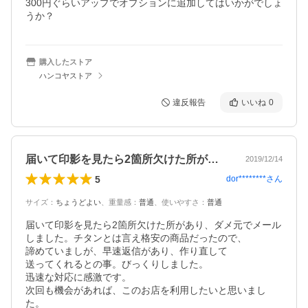
300円ぐらいアップでオプションに追加してはいかがでしょ
うか？
購入したストア
ハンコヤストア
違反報告
いいね
0
届いて印影を見たら2箇所欠けた所があり…
2019/12/14
5
dor********
さん
サイズ
：
ちょうどよい
、
重量感
：
普通
、
使いやすさ
：
普通
届いて印影を見たら2箇所欠けた所があり、ダメ元でメール
しました。チタンとは言え格安の商品だったので、

諦めていましが、早速返信があり、作り直して

送ってくれるとの事。びっくりしました。

迅速な対応に感激です。

次回も機会があれば、このお店を利用したいと思いまし
た。