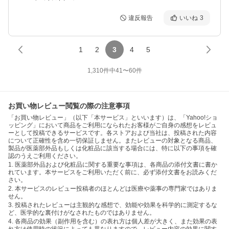
違反報告
いいね
3
1
2
3
4
5
1,310
件中
41
〜
60
件
お買い物レビュー閲覧の際の注意事項
「お買い物レビュー」（以下「本サービス」といいます）は、「Yahoo!ショ
ッピング」において商品をご利用になられたお客様がご自身の感想をレビュ
ーとして投稿できるサービスです。各ストアおよび当社は、投稿された内容
について正確性を含め一切保証しません。またレビューの対象となる商品、
製品が医薬部外品もしくは化粧品に該当する場合には、特に以下の事項を確
認のうえご利用ください。
1. 医薬部外品および化粧品に関する重要な事項は、各商品の添付文書に書か
れています。本サービスをご利用いただく前に、必ず添付文書をお読みくだ
さい。
2. 本サービスのレビュー投稿者のほとんどは医療や薬事の専門家ではありま
せん。
3. 投稿されたレビューは主観的な感想で、効能や効果を科学的に測定するな
ど、医学的な裏付けがなされたものではありません。
4. 各商品の効果（副作用を含む）の表れ方は個人差が大きく、また効果の表