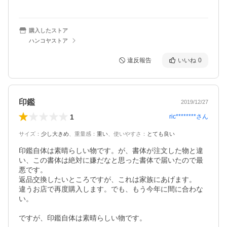
購入したストア
ハンコヤストア
違反報告
いいね
0
印鑑
2019/12/27
1
ric********
さん
サイズ
：
少し大きめ
、
重量感
：
重い
、
使いやすさ
：
とても良い
印鑑自体は素晴らしい物です。が、書体が注文した物と違
い、この書体は絶対に嫌だなと思った書体で届いたので最
悪です。

返品交換したいところですが、これは家族にあげます。

違うお店で再度購入します。でも、もう今年に間に合わな
い。

ですが、印鑑自体は素晴らしい物です。