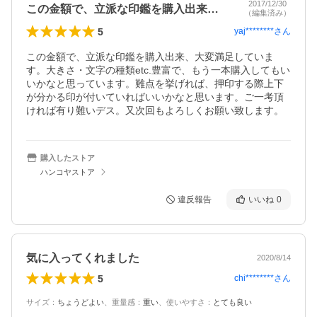
2017/12/30
この金額で、立派な印鑑を購入出来、大変…
（編集済み）
5
yaj********
さん
この金額で、立派な印鑑を購入出来、大変満足していま
す。大きさ・文字の種類etc.豊富で、もう一本購入してもい
いかなと思っています。難点を挙げれば、押印する際上下
が分かる印が付いていればいいかなと思います。ご一考頂
ければ有り難いデス。又次回もよろしくお願い致します。
購入したストア
ハンコヤストア
違反報告
いいね
0
気に入ってくれました
2020/8/14
5
chi********
さん
サイズ
：
ちょうどよい
、
重量感
：
重い
、
使いやすさ
：
とても良い