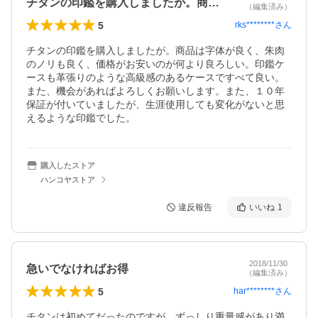
チタンの印鑑を購入しましたが。商品は字…
（編集済み）
5
rks********
さん
チタンの印鑑を購入しましたが。商品は字体が良く、朱肉
のノリも良く、価格がお安いのが何より良ろしい。印鑑ケ
ースも革張りのような高級感のあるケースですべて良い。
また、機会があればよろしくお願いします。また、１０年
保証が付いていましたが、生涯使用しても変化がないと思
えるような印鑑でした。
購入したストア
ハンコヤストア
違反報告
いいね
1
2018/11/30
急いでなければお得
（編集済み）
5
har********
さん
チタンは初めてだったのですが、ずっしり重量感があり満