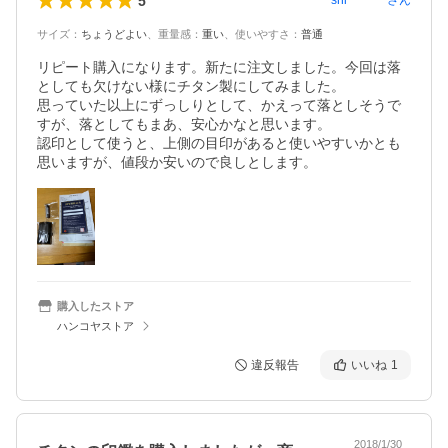
5
shi********
さん
サイズ
：
ちょうどよい
、
重量感
：
重い
、
使いやすさ
：
普通
リピート購入になります。新たに注文しました。今回は落
としても欠けない様にチタン製にしてみました。

思っていた以上にずっしりとして、かえって落としそうで
すが、落としてもまあ、安心かなと思います。

認印として使うと、上側の目印があると使いやすいかとも
思いますが、値段か安いので良しとします。
購入したストア
ハンコヤストア
違反報告
いいね
1
2018/1/30