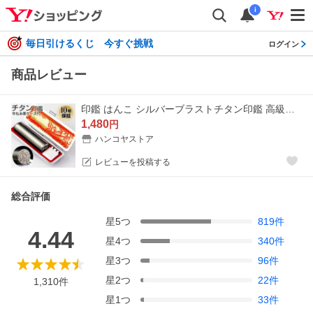
i
毎日引けるくじ 今すぐ挑戦
ログイン
商品レビュー
印鑑 はんこ シルバーブラストチタン印鑑 高級もみ革印鑑ケース付き 10.5〜15.0mm 実印 銀行印 認印 印鑑 ハンコ 印鑑セット 日用品
1,480
円
ハンコヤストア
レビューを投稿する
総合評価
星
5
つ
819
件
4.44
星
4
つ
340
件
星
3
つ
96
件
星
2
つ
22
件
1,310
件
星
1
つ
33
件