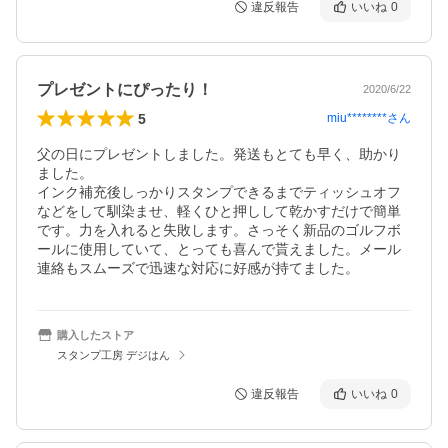
違反報告
いいね
0
プレゼントにぴったり！
2020/6/22
5
miu********
さん
父の日にプレゼントしました。発送もとても早く、助かり
ました。

インク補充後しっかりスタンプできるまでティッシュオフ
などをして馴染ませ、軽くひと押しして乾かすだけで簡単
です。力を入れると失敗します。さっそく新品のゴルフボ
ールに使用していて、とっても喜んで貰えました。メール
連絡もスムーズで迅速な対応に好感が持てました。
購入したストア
スタンプ工房 デジはん
違反報告
いいね
0