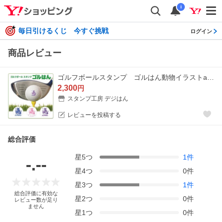
i
毎日引けるくじ 今すぐ挑戦
ログイン
商品レビュー
ゴルフボールスタンプ ゴルはん動物イラストa-01 補充インク付 メール便では送料は無料です
2,300
円
スタンプ工房 デジはん
レビューを投稿する
総合評価
星
5
つ
1
件
-.--
星
4
つ
0
件
星
3
つ
1
件
総合評価に有効な
星
2
つ
0
件
レビュー数が足り
ません
星
1
つ
0
件