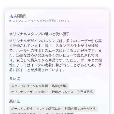
AI要約
他ストアのレビューを含めて要約しています。
オリジナルスタンプの魅力と使い勝手
オリジナルデザインのスタンプは、多くのユーザーから高
く評価されています。特に、スタンプの仕上がりが綺麗
で、ボールへの押印もスムーズに行える点が好評です。ま
た、迅速な対応や発送も多くのレビューで言及されてお
り、安心して購入できる商品です。ただし、ボールとの相
性によってはインクの定着に差が出ることがあるため、事
前に試すことが推奨されています。
良い点
スタンプの仕上がりが綺麗
迅速な対応
オリジナルデザインの魅力
押印がスムーズ
自己満足感
悪い点
ボールとの相性
インクの定着に差
印影が薄い場合がある