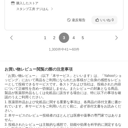
購入したストア
スタンプ工房 デジはん
違反報告
いいね
0
1
2
3
4
5
1,300
件中
41
〜
60
件
お買い物レビュー閲覧の際の注意事項
「お買い物レビュー」（以下「本サービス」といいます）は、「Yahoo!ショ
ッピング」において商品をご利用になられたお客様がご自身の感想をレビュ
ーとして投稿できるサービスです。各ストアおよび当社は、投稿された内容
について正確性を含め一切保証しません。またレビューの対象となる商品、
製品が医薬部外品もしくは化粧品に該当する場合には、特に以下の事項を確
認のうえご利用ください。
1. 医薬部外品および化粧品に関する重要な事項は、各商品の添付文書に書か
れています。本サービスをご利用いただく前に、必ず添付文書をお読みくだ
さい。
2. 本サービスのレビュー投稿者のほとんどは医療や薬事の専門家ではありま
せん。
3. 投稿されたレビューは主観的な感想で、効能や効果を科学的に測定するな