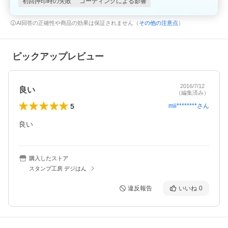
初回押印時の失敗
コーティングによる影響
AI回答の正確性や商品の効果は保証されません（
その他の注意点
）
ピックアップレビュー
2016/7/12
良い
（編集済み）
5
mii********
さん
良い
購入したストア
スタンプ工房 デジはん
違反報告
いいね
0