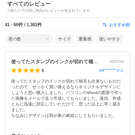
すべてのレビュー
※他ストアの同じ商品のレビューが含まれています。
41
-
60
件 /
1,302
件
おすすめ順
星の数
サイズ
重量感
使いやすさ
使ってたスタンプのインクが切れて補充も…
2022/7/18
5
yuk********
さん
使ってたスタンプのインクが切れて補充も出来ないものだ
ったので、せっかく買い換えるならオリジナルデザインに
しようと思い購入しました。パソコンのWordの図形で作っ
た画像をメールで送り作成してもらいました。返信、作成
ともに迅速に対応していただけて、思った以上に早く届き
ました。

ちなみにデザインは我が家の家紋にしてもらいました。