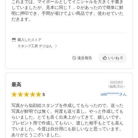
これまでは、マイボールとしてイニシャルを大きく手書き
していましたが、見本に同じＴ．Ｏがあったので簡単に鮮
明に押印でき、手間が省けてよい商品です。使わせていた
だきます。
購入したストア
スタンプ工房 デジはん
違反報告
いいね
0
2022/8/2
最高
（編集済み）
5
uxb********
さん
写真から似顔絵スタンプを作成してもらったので。送った
写真が鮮明では無く、何度も送り直し。やっと作成しても
らいました。とても良く出来上がってきて、嬉しいです。
プレゼント用で作成してもらい、渡した相手もとても喜ん
でいました。今度は自分用にも欲しいなと思っています。
ありがとうございました。