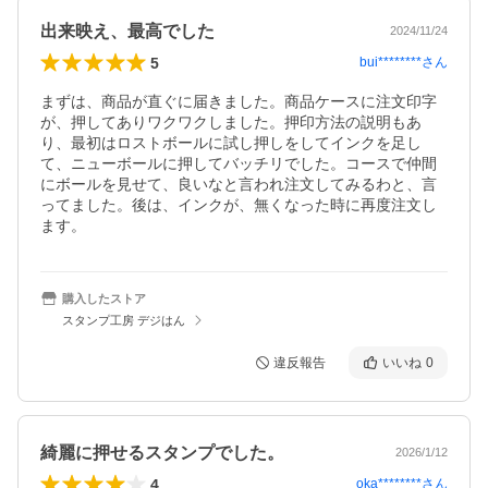
出来映え、最高でした
2024/11/24
5
bui********
さん
まずは、商品が直ぐに届きました。商品ケースに注文印字
が、押してありワクワクしました。押印方法の説明もあ
り、最初はロストボールに試し押しをしてインクを足し
て、ニューボールに押してバッチリでした。コースで仲間
にボールを見せて、良いなと言われ注文してみるわと、言
ってました。後は、インクが、無くなった時に再度注文し
ます。
購入したストア
スタンプ工房 デジはん
違反報告
いいね
0
綺麗に押せるスタンプでした。
2026/1/12
4
oka********
さん