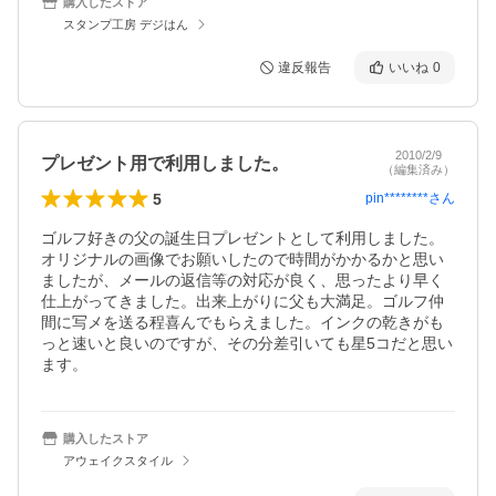
購入したストア
スタンプ工房 デジはん
違反報告
いいね
0
2010/2/9
プレゼント用で利用しました。
（編集済み）
5
pin********
さん
ゴルフ好きの父の誕生日プレゼントとして利用しました。
オリジナルの画像でお願いしたので時間がかかるかと思い
ましたが、メールの返信等の対応が良く、思ったより早く
仕上がってきました。出来上がりに父も大満足。ゴルフ仲
間に写メを送る程喜んでもらえました。インクの乾きがも
っと速いと良いのですが、その分差引いても星5コだと思い
ます。
購入したストア
アウェイクスタイル