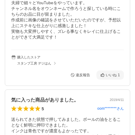
夫婦で細々とYouTubeをやっています。

チャンネル名をオウンネームで作ろうと探している時にこ
ちらのお品に目が留まりました。

作成前に画像の確認をさせていただいたのですが、予想以
上にステキな仕上がりに感激しました！

実物も大変押しやすく、ズレる事なくキレイに仕上げるこ
とができて大満足です！
購入したストア
スタンプ工房 デジはん
違反報告
いいね
1
気に入った商品がありました。
2019/4/11
5
oom********
さん
送られてきた状態で押してみました。ボールの油をとるこ
となく鮮明に押印できました。

インクは青色ですが濃度もよかったです。
