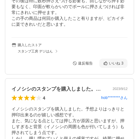
その後は特に数秒押さえつける必要も、回しながら押す必
要もなく、印面が軟らかいのでボールに押さえつければ非
常にきれいに押せます。

この手の商品は何回か購入したこと有りますが、ピカイチ
に楽できれいだと思います。
購入したストア
スタンプ工房 デジはん
違反報告
いいね
3
イノシシのスタンプを購入しました。予想…
2023/9/12
4
hob********
さん
イノシシのスタンプを購入しました。予想よりはっきりと
押印出来るのが嬉しい感想です。

また、気になる点としては押し方が原因と思いますが、押
しすぎると背景（イノシシの周囲も色が付いてしまう）も
押されてしまう点です。

しかし、押し慣れていくと個人の感覚ですが、綺麗に押せ