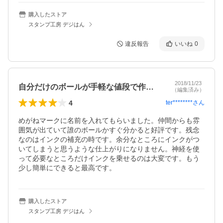
購入したストア
スタンプ工房 デジはん
違反報告
いいね
0
2018/11/23
自分だけのボールが手軽な値段で作れます。
（編集済み）
4
ter********
さん
めがねマークに名前を入れてもらいました。仲間からも雰
囲気が出ていて誰のボールかすぐ分かると好評です。残念
なのはインクの補充の時です。余分なところにインクがつ
いてしまうと思うような仕上がりになりません。神経を使
って必要なところだけインクを乗せるのは大変です。もう
少し簡単にできると最高です。
購入したストア
スタンプ工房 デジはん