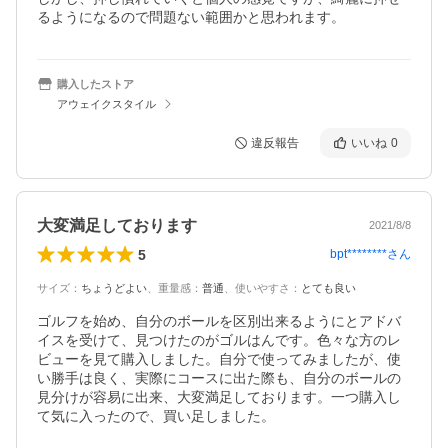
るようになるので問題ない範囲かと思われます。
購入したストア
アウェイクスタイル
違反報告
いいね
0
大変満足しております
2021/8/8
5
bpt********
さん
サイズ
：
ちょうどよい
、
重量感
：
普通
、
使いやすさ
：
とても良い
ゴルフを始め、自分のボールを区別出来るようにとアドバ
イスを受けて、見つけたのがゴルはんです。色々な方のレ
ビューを見て購入しました。自分で使ってみましたが、使
い勝手は良く、実際にコースに出た際も、自分のボールの
見分けが容易に出来、大変満足しております。一つ購入し
て気に入ったので、買い足しました。