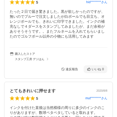
5
hid********
さん
たった２日で届き驚きました。黒が欲しかったのですが、
無いのでブルーで注文しましたが白ボールでも目立ち、オ
レンジボールでも、きれいに印字できました。インクの補
充なしで４ダースをスタンプしてみましたが、まだ余裕が
ありそうそうです。。またフルネームを入れてもらいまし
たのでゴルフボール以外の小物にも活用してみます
購入したストア
スタンプ工房 デジはん
違反報告
いいね
0
とてもきれいに押せます
2020/8/8
5
mut********
さん
インクを付けた直後は当然模様の周りに多少のインクのこ
りがありますが、数球ペタペタしていると取れます。
