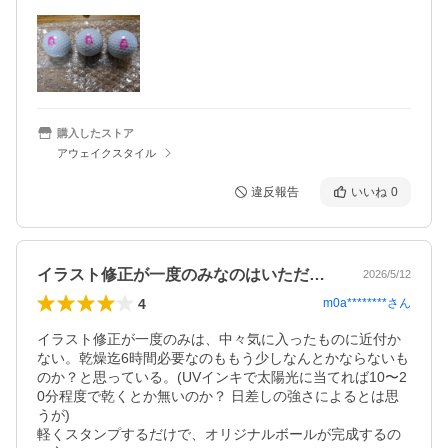
購入したストア
アウェイクスタイル
違反報告
いいね
0
イラスト修正が一度のみなのはいただけない
2026/5/12
4
m0a********
さん
イラスト修正が一度のみは、中々気に入ったものに近付か
ない。乾燥迄6時間必要なのももう少しなんとかならないも
のか？と思っている。(UVインキで太陽光に当てれば10〜2
0分程度で乾くとか無いのか？ 日差しの強さによるとは思
うが)

軽くスタンプするだけで、オリジナルボールが完成するの