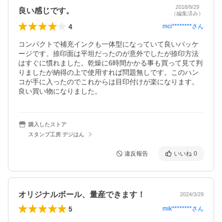
2018/9/29
良い感じです。
（編集済み）
4
mci********
さん
コンパクトで補充インクも一体型になっていて良いパッケ
ージです。捺印面は平坦だったのが意外でしたが捺印方法
はすぐに慣れました。乾燥に6時間かかる事も買って見て判
りましたが納得の上で使用すれば問題無しです。このハン
コが手に入ったのでこれからは目印付けが楽になります。
良い買い物になりました。
購入したストア
スタンプ工房 デジはん
違反報告
いいね
0
オリジナルボール、量産できます！
2024/3/29
5
mik********
さん