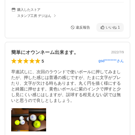
購入したストア
スタンプ工房 デジはん
違反報告
いいね
1
簡単にオウンネーム出来ます。
2022/7/9
5
gsd********
さん
早速試しに、次回のラウンドで使いボールに押してみまし
たが、押した感じは普通の感じですが、たまに文字がブレ
たり、文字が欠ける時もあります。丸く円を描く様にする
と綺麗に押せます。黄色いボールに紫のインクで押すと少
し見にくい感じはしますが、誤球する程見えない訳では無
いと思うので良しとしましょう。