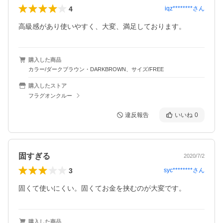
4
iqz********
さん
高級感があり使いやすく、大変、満足しております。
購入した商品
カラー/ダークブラウン・DARKBROWN、サイズ/FREE
購入したストア
フラグオンクルー
違反報告
いいね
0
固すぎる
2020/7/2
3
syc********
さん
固くて使いにくい。固くてお金を挟むのが大変です。
購入した商品