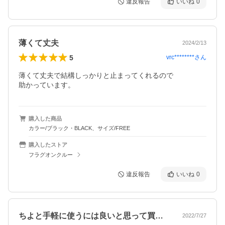
違反報告
いいね
0
薄くて丈夫
2024/2/13
5
vrc********
さん
薄くて丈夫で結構しっかりと止まってくれるので

助かっています。
購入した商品
カラー/ブラック・BLACK、サイズ/FREE
購入したストア
フラグオンクルー
違反報告
いいね
0
ちよと手軽に使うには良いと思って買った…
2022/7/27