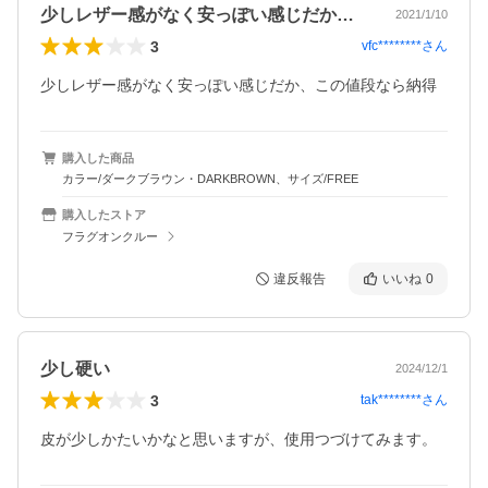
少しレザー感がなく安っぽい感じだか、こ…
2021/1/10
3
vfc********
さん
少しレザー感がなく安っぽい感じだか、この値段なら納得
購入した商品
カラー/ダークブラウン・DARKBROWN、サイズ/FREE
購入したストア
フラグオンクルー
違反報告
いいね
0
少し硬い
2024/12/1
3
tak********
さん
皮が少しかたいかなと思いますが、使用つづけてみます。