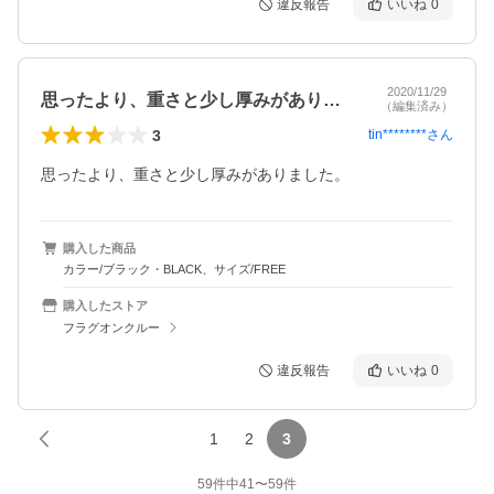
違反報告
いいね
0
2020/11/29
思ったより、重さと少し厚みがありました…
（編集済み）
3
tin********
さん
思ったより、重さと少し厚みがありました。
購入した商品
カラー/ブラック・BLACK、サイズ/FREE
購入したストア
フラグオンクルー
違反報告
いいね
0
1
2
3
59
件中
41
〜
59
件