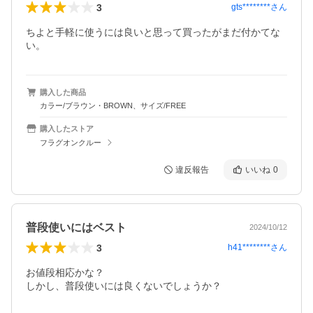
3
gts********
さん
ちよと手軽に使うには良いと思って買ったがまだ付かてな
い。
購入した商品
カラー/ブラウン・BROWN、サイズ/FREE
購入したストア
フラグオンクルー
違反報告
いいね
0
普段使いにはベスト
2024/10/12
3
h41********
さん
お値段相応かな？

しかし、普段使いには良くないでしょうか？