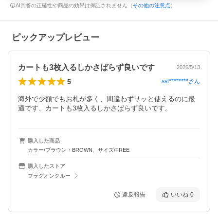
AI回答の正確性や商品の効果は保証されません（
その他の注意点
）
ピックアップレビュー
カートも3枚入るしかさばらず良いです
2026/5/13
5
sst********
さん
海外で少額でもお札が多く、間違わずサッと使えるのに最
適です、カートも3枚入るしかさばらず良いです。
購入した商品
カラー/ブラウン・BROWN、サイズ/FREE
購入したストア
フラグオンクルー
違反報告
いいね
0