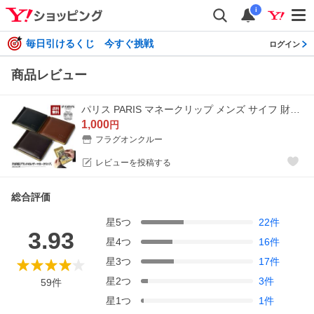
i
毎日引けるくじ 今すぐ挑戦
ログイン
商品レビュー
パリス PARIS マネークリップ メンズ サイフ 財布 レザー 本革 折りたたみ 札ばさみ 紙幣入れ カードホルダー ファッション小物 Z1Y セール【パケ5】爆買
1,000
円
フラグオンクルー
レビューを投稿する
総合評価
星
5
つ
22
件
3.93
星
4
つ
16
件
星
3
つ
17
件
星
2
つ
3
件
59
件
星
1
つ
1
件