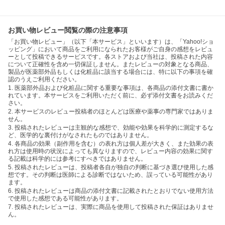
お買い物レビュー閲覧の際の注意事項
「お買い物レビュー」（以下「本サービス」といいます）は、「Yahoo!ショ
ッピング」において商品をご利用になられたお客様がご自身の感想をレビュ
ーとして投稿できるサービスです。各ストアおよび当社は、投稿された内容
について正確性を含め一切保証しません。またレビューの対象となる商品、
製品が医薬部外品もしくは化粧品に該当する場合には、特に以下の事項を確
認のうえご利用ください。
1. 医薬部外品および化粧品に関する重要な事項は、各商品の添付文書に書か
れています。本サービスをご利用いただく前に、必ず添付文書をお読みくだ
さい。
2. 本サービスのレビュー投稿者のほとんどは医療や薬事の専門家ではありま
せん。
3. 投稿されたレビューは主観的な感想で、効能や効果を科学的に測定するな
ど、医学的な裏付けがなされたものではありません。
4. 各商品の効果（副作用を含む）の表れ方は個人差が大きく、また効果の表
れ方は使用時の状況によっても異なりますので、レビュー内容の効果に関す
る記載は科学的には参考にすべきではありません。
5. 投稿されたレビューは、投稿者各自が独自の判断に基づき選び使用した感
想です。その判断は医師による診断ではないため、誤っている可能性があり
ます。
6. 投稿されたレビューは商品の添付文書に記載されたとおりでない使用方法
で使用した感想である可能性があります。
7. 投稿されたレビューは、実際に商品を使用して投稿された保証はありませ
ん。