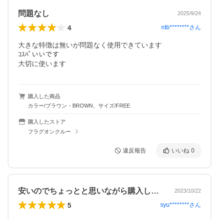
問題なし
2025/9/24
4
ntb********
さん
大きな特徴は無いが問題なく使用できています

ｺｽﾊﾟいいです

大切に使います
購入した商品
カラー/ブラウン・BROWN、サイズ/FREE
購入したストア
フラグオンクルー
違反報告
いいね
0
安いのでちょっとと思いながら購入しまし…
2023/10/22
5
syu********
さん