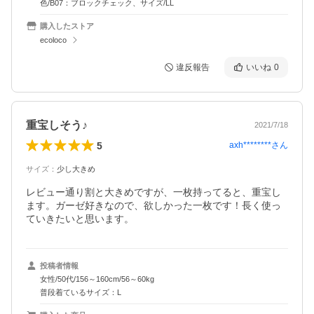
色/B07：ブロックチェック、サイズ/LL
購入したストア
ecoloco
違反報告
いいね
0
重宝しそう♪
2021/7/18
5
axh********
さん
サイズ
：
少し大きめ
レビュー通り割と大きめですが、一枚持ってると、重宝し
ます。ガーゼ好きなので、欲しかった一枚です！長く使っ
ていきたいと思います。
投稿者情報
女性/50代/156～160cm/56～60kg
普段着ているサイズ：L