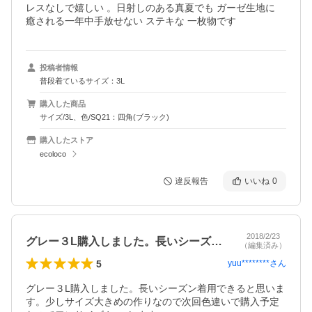
レスなしで嬉しい 。日射しのある真夏でも ガーゼ生地に 
癒される一年中手放せない ステキな 一枚物です
投稿者情報
普段着ているサイズ：3L
購入した商品
サイズ/3L、色/SQ21：四角(ブラック)
購入したストア
ecoloco
違反報告
いいね
0
2018/2/23
グレー３L購入しました。長いシーズン着…
（編集済み）
5
yuu********
さん
グレー３L購入しました。長いシーズン着用できると思いま
す。少しサイズ大きめの作りなので次回色違いで購入予定