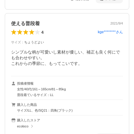
使える普段着
2021/9/4
4
kge********
さん
サイズ
：
ちょうどよい
シンプルな柄が可愛いし素材が優しい、補正も良く何にで
も合わせやすい。

これからの季節に、もってこいです。
投稿者情報
女性/40代/161～165cm/81～85kg
普段着ているサイズ：LL
購入した商品
サイズ/LL、色/SQ21：四角(ブラック)
購入したストア
ecoloco