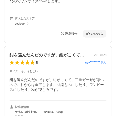
なのでワンサイズdownします。
購入したストア
ecoloco
違反報告
いいね
1
紺を選んだんだのですが、紺がこくて、二…
2019/9/28
5
ayy********
さん
サイズ
：
ちょうどよい
紺を選んだんだのですが、紺がこくて、二重ガーゼが厚い
のでこれからは重宝します。羽織ものにしたり、ワンピー
スにしたり、秋が楽しみです。
投稿者情報
女性/60歳以上/156～160cm/56～60kg