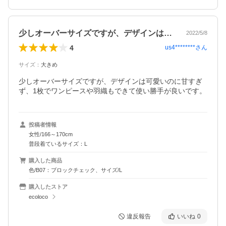
少しオーバーサイズですが、デザインは可…
2022/5/8
4
us4********
さん
サイズ
：
大きめ
少しオーバーサイズですが、デザインは可愛いのに甘すぎ
ず、1枚でワンピースや羽織もできて使い勝手が良いです。
投稿者情報
女性/166～170cm
普段着ているサイズ：L
購入した商品
色/B07：ブロックチェック、サイズ/L
購入したストア
ecoloco
違反報告
いいね
0