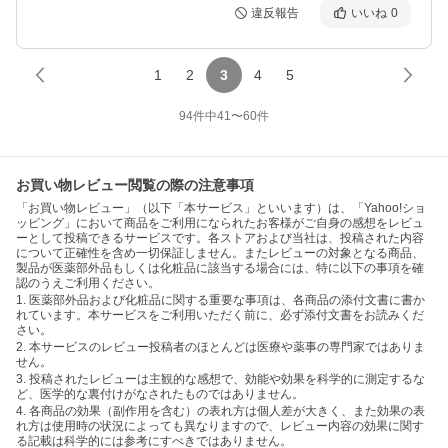
違反報告
いいね
0
1
2
3
4
5
94
件中
41
〜
60
件
お買い物レビュー閲覧の際の注意事項
「お買い物レビュー」（以下「本サービス」といいます）は、「Yahoo!ショ
ッピング」において商品をご利用になられたお客様がご自身の感想をレビュ
ーとして投稿できるサービスです。各ストアおよび当社は、投稿された内容
について正確性を含め一切保証しません。またレビューの対象となる商品、
製品が医薬部外品もしくは化粧品に該当する場合には、特に以下の事項を確
認のうえご利用ください。
1. 医薬部外品および化粧品に関する重要な事項は、各商品の添付文書に書か
れています。本サービスをご利用いただく前に、必ず添付文書をお読みくだ
さい。
2. 本サービスのレビュー投稿者のほとんどは医療や薬事の専門家ではありま
せん。
3. 投稿されたレビューは主観的な感想で、効能や効果を科学的に測定するな
ど、医学的な裏付けがなされたものではありません。
4. 各商品の効果（副作用を含む）の表れ方は個人差が大きく、また効果の表
れ方は使用時の状況によっても異なりますので、レビュー内容の効果に関す
る記載は科学的には参考にすべきではありません。