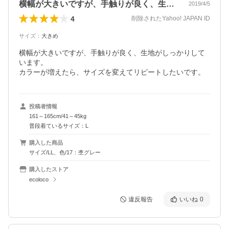
横幅が大きいですが、手触りが良く、生地…
2019/4/5
4
削除されたYahoo! JAPAN ID
サイズ
：
大きめ
横幅が大きいですが、手触りが良く、生地がしっかりして
います。

カラーが増えたら、サイズを変えてリピートしたいです。
投稿者情報
161～165cm/41～45kg
普段着ているサイズ：L
購入した商品
サイズ/LL、色/17：杢グレー
購入したストア
ecoloco
違反報告
いいね
0