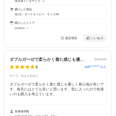
普段着ているサイズ：L
購入した商品
色/15：ダークネイビー、サイズ/M
購入したストア
ecoloco
違反報告
いいね
0
ダブルガーゼで柔らかく着た感じも優しく…
2022/4/26
5
qvb********
さん
サイズ
：
ちょうどよい
ダブルガーゼで柔らかく着た感じも優しく着心地が良いで
す。春先にはとても良いと思います。気に入ったので色違
いのも購入を考えています。
投稿者情報