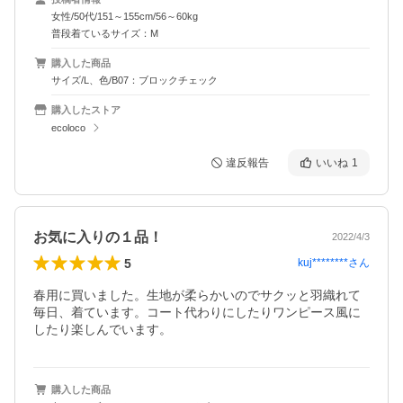
女性/50代/151～155cm/56～60kg
普段着ているサイズ：M
購入した商品
サイズ/L、色/B07：ブロックチェック
購入したストア
ecoloco
違反報告
いいね
1
お気に入りの１品！
2022/4/3
5
kuj********
さん
春用に買いました。生地が柔らかいのでサクッと羽織れて
毎日、着ています。コート代わりにしたりワンピース風に
したり楽しんでいます。
購入した商品