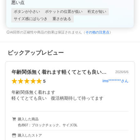
悪い点
ボタンが小さい
ポケットの位置が低い
裄丈が短い
サイズ感にばらつき
重さがある
AI回答の正確性や商品の効果は保証されません（
その他の注意点
）
ピックアップレビュー
年齢関係無く着れます軽くてとても良い復…
2026/6/6
5
ims********
さん
年齢関係無く着れます

軽くてとても良い　復活柄期待して待ってます
購入した商品
色/B07：ブロックチェック、サイズ/3L
購入したストア