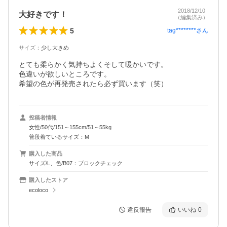
2018/12/10
大好きです！
（編集済み）
5
tag********
さん
サイズ
：
少し大きめ
とても柔らかく気持ちよくそして暖かいです。

色違いが欲しいところです。

希望の色が再発売されたら必ず買います（笑）
投稿者情報
女性/50代/151～155cm/51～55kg
普段着ているサイズ：M
購入した商品
サイズ/L、色/B07：ブロックチェック
購入したストア
ecoloco
違反報告
いいね
0