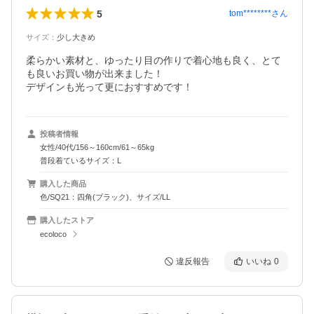
5
tom********
さん
サイズ
：
少し大きめ
柔らかい素材と、ゆったり目の作りで着心地も良く、とて
も良いお買い物が出来ました！

デザインも光って更におすすめです！
投稿者情報
女性/40代/156～160cm/61～65kg
普段着ているサイズ：L
購入した商品
色/SQ21：四角(ブラック)、サイズ/LL
購入したストア
ecoloco
違反報告
いいね
0