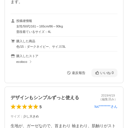
ます。
投稿者情報
女性/50代/161～165cm/86～90kg
普段着ているサイズ：4L
購入した商品
色/15：ダークネイビー、サイズ/3L
購入したストア
ecoloco
違反報告
いいね
0
2019/4/19
デザインもシンプルずっと使える
（編集済み）
5
luc********
さん
サイズ
：
少し大きめ
生地が、ガーゼなので、首まわり 袖まわり、肌触りがスト