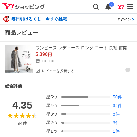
i
毎日引けるくじ 今すぐ挑戦
ログイン
商品レビュー
ワンピース レディース ロング コート 長袖 前開き 20番手ダブルガーゼ コットン 綿 大きいサイズ 25SS0131R,
5,390
円
ecoloco
レビューを投稿する
総合評価
星
5
つ
50
件
4.35
星
4
つ
32
件
星
3
つ
8
件
星
2
つ
3
件
94
件
星
1
つ
1
件