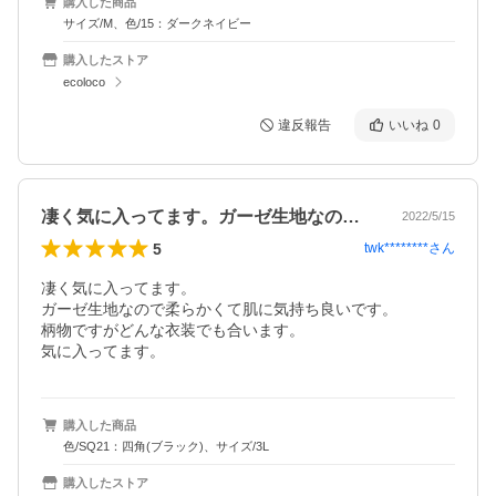
購入した商品
サイズ/M、色/15：ダークネイビー
購入したストア
ecoloco
違反報告
いいね
0
凄く気に入ってます。ガーゼ生地なので柔…
2022/5/15
5
twk********
さん
凄く気に入ってます。

ガーゼ生地なので柔らかくて肌に気持ち良いです。

柄物ですがどんな衣装でも合います。

気に入ってます。
購入した商品
色/SQ21：四角(ブラック)、サイズ/3L
購入したストア