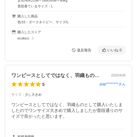
女性/40代/156～160cm/56～60kg
普段着ているサイズ：L
購入した商品
色/15：ダークネイビー、サイズ/L
購入したストア
ecoloco
違反報告
いいね
0
ワンピースとしてではなく、羽織ものとし…
2020/4/30
5
pap********
さん
サイズ
：
少し大きめ
ワンピースとしてではなく、羽織ものとして購入いたしま
したのでワンサイズ大きめで購入しましたが普段通りのサ
イズで良かったと思います。
投稿者情報