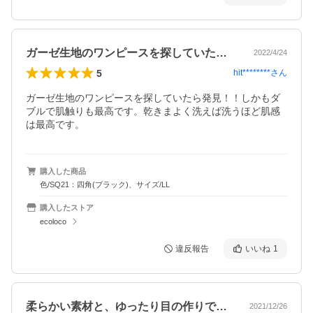
ガーゼ生地のワンピースを探していたら発…
2022/4/24
5
hit********
さん
ガーゼ生地のワンピースを探していたら発見！！しかもダ
ブルで肌触りも最高です。乾きまよく洗えば洗うほど肌感
は最高です。
購入した商品
色/SQ21：四角(ブラック)、サイズ/LL
購入したストア
ecoloco
違反報告
いいね
1
柔らかい素材と、ゆったり目の作りで着心…
2021/12/26