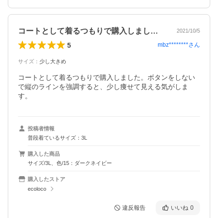
コートとして着るつもりで購入しました。…
2021/10/5
5
mbz********
さん
サイズ
：
少し大きめ
コートとして着るつもりで購入しました。ボタンをしない
で縦のラインを強調すると、少し痩せて見える気がしま
す。
投稿者情報
普段着ているサイズ：3L
購入した商品
サイズ/3L、色/15：ダークネイビー
購入したストア
ecoloco
違反報告
いいね
0