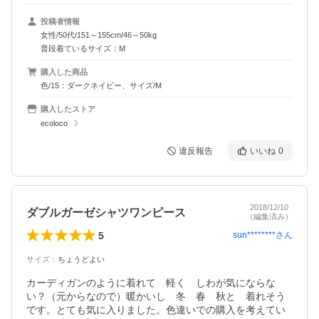
投稿者情報
女性/50代/151～155cm/46～50kg
普段着ているサイズ：M
購入した商品
色/15：ダークネイビー、サイズ/M
購入したストア
ecoloco
違反報告
いいね
0
2018/12/10
ダブルガーゼシャツワンピース
（編集済み）
5
sun********
さん
サイズ
：
ちょうどよい
カーディガンのように着れて　軽く　しわが気にならな
い？（元からなので）暖かいし　冬　春　秋と　着れそう
です。とても気に入りました。色違いでの購入を考えてい