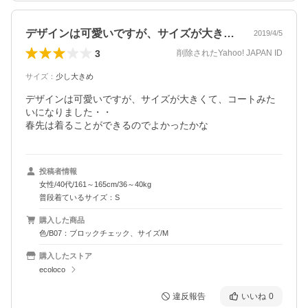
デザインは可愛いですが、サイズが大きく…
2019/4/5
3
削除されたYahoo! JAPAN ID
サイズ
：
少し大きめ
デザインは可愛いですが、サイズが大きくて、コートみた
いになりました・・

春先は着ることができるのでよかったかな
投稿者情報
女性/40代/161～165cm/36～40kg
普段着ているサイズ：S
購入した商品
色/B07：ブロックチェック、サイズ/M
購入したストア
ecoloco
違反報告
いいね
0