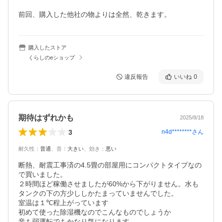
前回、購入した他社の物よりは全然、乾きます。
購入したストア
くらしのeショップ
違反報告
いいね
0
期待はずれかも
2025/8/18
3
n4d********
さん
耐久性
：
普通
、
音
：
大きい
、
効き
：
悪い
断熱、耐震工事済の4.5畳の部屋用にコンパクトタイプなの
で買いました。

２時間ほど稼働させましたが60%から下がりません。水も
タンクの下の方少ししかたまっていませんでした。

室温は１℃程上がっています

初めて使った除湿機なのでこんなものでしょうか

音も弱運転でもかなり気になります