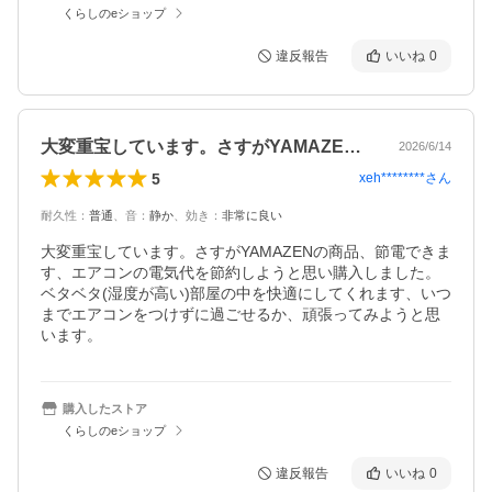
くらしのeショップ
違反報告
いいね
0
大変重宝しています。さすがYAMAZE…
2026/6/14
5
xeh********
さん
耐久性
：
普通
、
音
：
静か
、
効き
：
非常に良い
大変重宝しています。さすがYAMAZENの商品、節電できま
す、エアコンの電気代を節約しようと思い購入しました。

ベタベタ(湿度が高い)部屋の中を快適にしてくれます、いつ
までエアコンをつけずに過ごせるか、頑張ってみようと思
います。
購入したストア
くらしのeショップ
違反報告
いいね
0