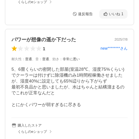
くらしのeショップ
違反報告
いいね
1
パワーが想像の遥か下だった
2025/7/8
1
new********
さん
耐久性
：
普通
、
音
：
普通
、
効き
：
非常に悪い
5、6畳くらいの密閉した部屋(室温28℃、湿度75%くらい)
でクーラーは付けずに除湿機のみ1時間程稼働させました
が、湿度40%に設定しても65%辺りから下がらず

最初不良品かと思いましたが、水はちゃんと結構溜まるの
でこれが正常なんだと

とにかくパワーが弱すぎるに尽きる
購入したストア
くらしのeショップ