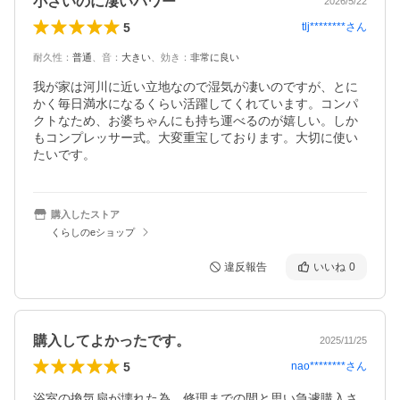
小さいのに凄いパワー
2026/5/22
5
tlj********
さん
耐久性
：
普通
、
音
：
大きい
、
効き
：
非常に良い
我が家は河川に近い立地なので湿気が凄いのですが、とに
かく毎日満水になるくらい活躍してくれています。コンパ
クトなため、お婆ちゃんにも持ち運べるのが嬉しい。しか
もコンプレッサー式。大変重宝しております。大切に使い
たいです。
購入したストア
くらしのeショップ
違反報告
いいね
0
購入してよかったです。
2025/11/25
5
nao********
さん
浴室の換気扇が壊れた為、修理までの間と思い急遽購入さ