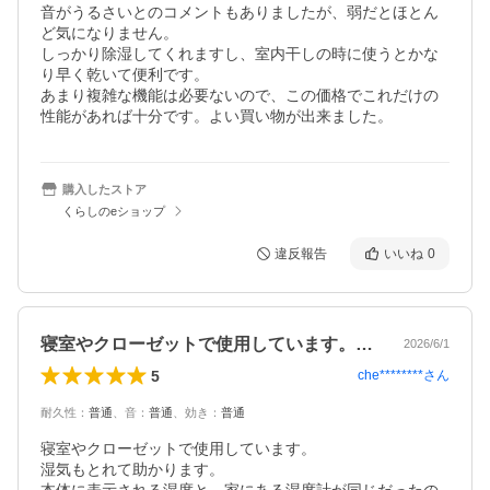
音がうるさいとのコメントもありましたが、弱だとほとん
ど気になりません。

しっかり除湿してくれますし、室内干しの時に使うとかな
り早く乾いて便利です。

あまり複雑な機能は必要ないので、この価格でこれだけの
性能があれば十分です。よい買い物が出来ました。
購入したストア
くらしのeショップ
違反報告
いいね
0
寝室やクローゼットで使用しています。湿…
2026/6/1
5
che********
さん
耐久性
：
普通
、
音
：
普通
、
効き
：
普通
寝室やクローゼットで使用しています。

湿気もとれて助かります。
