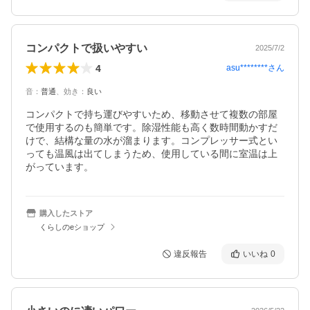
コンパクトで扱いやすい
2025/7/2
4
asu********
さん
音
：
普通
、
効き
：
良い
コンパクトで持ち運びやすいため、移動させて複数の部屋
で使用するのも簡単です。除湿性能も高く数時間動かすだ
けで、結構な量の水が溜まります。コンプレッサー式とい
っても温風は出てしまうため、使用している間に室温は上
がっています。
購入したストア
くらしのeショップ
違反報告
いいね
0