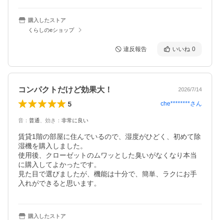
購入したストア
くらしのeショップ
違反報告
いいね
0
コンパクトだけど効果大！
2026/7/14
5
che********
さん
音
：
普通
、
効き
：
非常に良い
賃貸1階の部屋に住んでいるので、湿度がひどく、初めて除
湿機を購入しました。

使用後、クローゼットのムワッとした臭いがなくなり本当
に購入してよかったです。

見た目で選びましたが、機能は十分で、簡単、ラクにお手
入れができると思います。
購入したストア