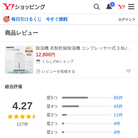
i
毎日引けるくじ 今すぐ挑戦
ログイン
商品レビュー
除湿機 衣類乾燥除湿機 コンプレッサー式 3.8L/日 除湿目安10畳 小型 コンパクト 節電 省エネ 部屋干し タイマー YDC-J03(W) 除湿器 除湿乾燥機 衣類乾燥 山善
12,800
円
くらしのeショップ
レビューを投稿する
総合評価
星
5
つ
65
件
4.27
星
4
つ
43
件
星
3
つ
11
件
星
2
つ
4
件
127
件
星
1
つ
4
件