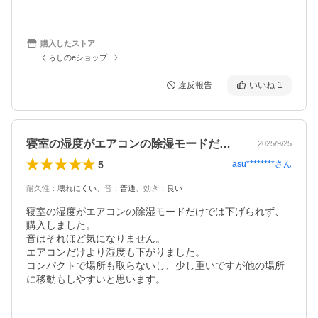
購入したストア
くらしのeショップ
違反報告
いいね
1
寝室の湿度がエアコンの除湿モードだけで…
2025/9/25
5
asu********
さん
耐久性
：
壊れにくい
、
音
：
普通
、
効き
：
良い
寝室の湿度がエアコンの除湿モードだけでは下げられず、
購入しました。

音はそれほど気になりません。

エアコンだけより湿度も下がりました。

コンパクトで場所も取らないし、少し重いですが他の場所
に移動もしやすいと思います。