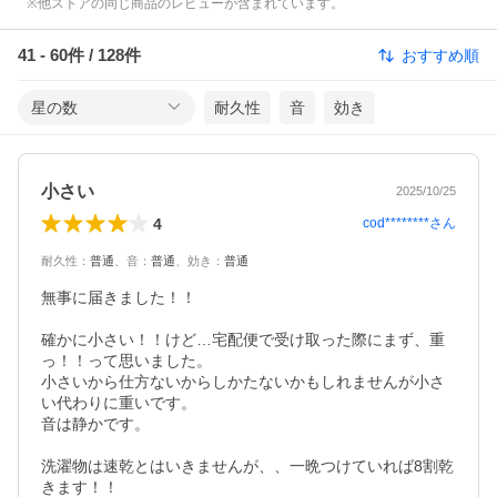
※他ストアの同じ商品のレビューが含まれています。
41
-
60
件 /
128
件
おすすめ順
星の数
耐久性
音
効き
小さい
2025/10/25
4
cod********
さん
耐久性
：
普通
、
音
：
普通
、
効き
：
普通
無事に届きました！！

確かに小さい！！けど…宅配便で受け取った際にまず、重
っ！！って思いました。

小さいから仕方ないからしかたないかもしれませんが小さ
い代わりに重いです。

音は静かです。

洗濯物は速乾とはいきませんが、、一晩つけていれば8割乾
きます！！
