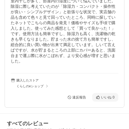
室内干しが多く、部屋内の湿度について悩んでいました。
除湿に際し考えていたのが「除湿力・コンパクト・操作性
が良い・シンプルデザイン」と欲張りな状況で、実店舗の
品も含めて色々と見て回っていたところ、同時に探してい
たネットでこちらの商品を発見！価格やサイズも手頃で購
入しました。使ってみた感想として「買って良かった！」
です。使用方法も簡単ですし、除湿力も高く、洗濯物の乾
きも早くなりました。貯まった水の捨て方も簡単ですし、
総合的に良い買い物が出来て満足しています。しいて言え
ばですが、水が貯まるところの上部にカバーあると、洗面
台まで運ぶ際に水がこぼれず、より安心感が増すと思いま
した。
購入したストア
くらしのeショップ
違反報告
いいね
0
すべてのレビュー