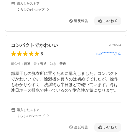
購入したストア
くらしのeショップ
違反報告
いいね
0
コンパクトでかわいい
2026/2/4
5
nak********
さん
耐久性
：
普通
、
音
：
普通
、
効き
：
普通
部屋干しの脱衣所に置くために購入しました。コンパクト
でかわいいです。除湿機を買うのは初めてでしたが、操作
もわかりやすく、洗濯物も半日ほどで乾いています。冬は
連日ホース排水で使っているので耐久性が気になります。
購入したストア
くらしのeショップ
違反報告
いいね
0