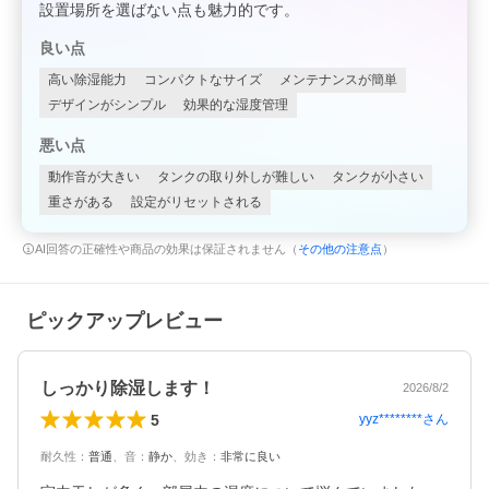
設置場所を選ばない点も魅力的です。
良い点
高い除湿能力
コンパクトなサイズ
メンテナンスが簡単
デザインがシンプル
効果的な湿度管理
悪い点
動作音が大きい
タンクの取り外しが難しい
タンクが小さい
重さがある
設定がリセットされる
AI回答の正確性や商品の効果は保証されません（
その他の注意点
）
ピックアップレビュー
しっかり除湿します！
2026/8/2
5
yyz********
さん
耐久性
：
普通
、
音
：
静か
、
効き
：
非常に良い