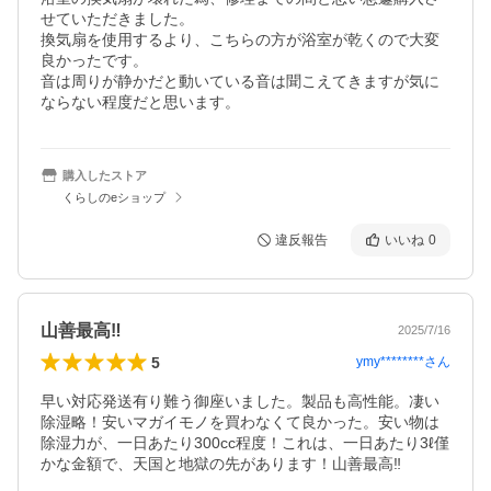
せていただきました。

換気扇を使用するより、こちらの方が浴室が乾くので大変
良かったです。

音は周りが静かだと動いている音は聞こえてきますが気に
ならない程度だと思います。
購入したストア
くらしのeショップ
違反報告
いいね
0
山善最高‼️
2025/7/16
5
ymy********
さん
早い対応発送有り難う御座いました。製品も高性能。凄い
除湿略！安いマガイモノを買わなくて良かった。安い物は
除湿力が、一日あたり300cc程度！これは、一日あたり3ℓ僅
かな金額で、天国と地獄の先があります！山善最高‼️
