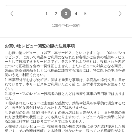
1
2
3
4
5
128
件中
41
〜
60
件
お買い物レビュー閲覧の際の注意事項
「お買い物レビュー」（以下「本サービス」といいます）は、「Yahoo!ショ
ッピング」において商品をご利用になられたお客様がご自身の感想をレビュ
ーとして投稿できるサービスです。各ストアおよび当社は、投稿された内容
について正確性を含め一切保証しません。またレビューの対象となる商品、
製品が医薬部外品もしくは化粧品に該当する場合には、特に以下の事項を確
認のうえご利用ください。
1. 医薬部外品および化粧品に関する重要な事項は、各商品の添付文書に書か
れています。本サービスをご利用いただく前に、必ず添付文書をお読みくだ
さい。
2. 本サービスのレビュー投稿者のほとんどは医療や薬事の専門家ではありま
せん。
3. 投稿されたレビューは主観的な感想で、効能や効果を科学的に測定するな
ど、医学的な裏付けがなされたものではありません。
4. 各商品の効果（副作用を含む）の表れ方は個人差が大きく、また効果の表
れ方は使用時の状況によっても異なりますので、レビュー内容の効果に関す
る記載は科学的には参考にすべきではありません。
5. 投稿されたレビューは、投稿者各自が独自の判断に基づき選び使用した感
想です。その判断は医師による診断ではないため、誤っている可能性があり