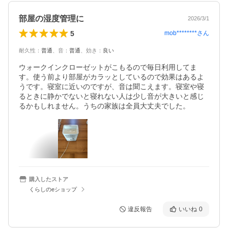
部屋の湿度管理に
2026/3/1
5
mob********
さん
耐久性
：
普通
、
音
：
普通
、
効き
：
良い
ウォークインクローゼットがこもるので毎日利用してま
す。使う前より部屋がカラッとしているので効果はあるよ
うです。寝室に近いのですが、音は聞こえます。寝室や寝
るときに静かでないと寝れない人は少し音が大きいと感じ
るかもしれません。うちの家族は全員大丈夫でした。
購入したストア
くらしのeショップ
違反報告
いいね
0