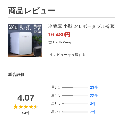
商品レビュー
冷蔵庫 小型 24L ポータブル冷蔵
16,480
円
Earth Wing
レビューを投稿する
総合評価
星
5
つ
23
件
4.07
星
4
つ
22
件
星
3
つ
3
件
星
2
つ
2
件
54
件