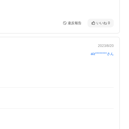
違反報告
いいね
0
2023/8/20
alz********
さん