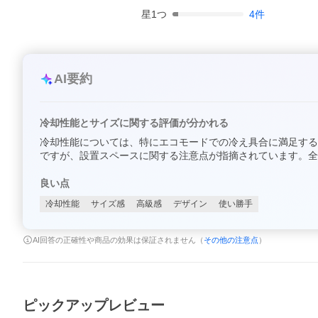
星
1
つ
4
件
AI要約
冷却性能とサイズに関する評価が分かれる
冷却性能については、特にエコモードでの冷え具合に満足する
ですが、設置スペースに関する注意点が指摘されています。全
良い点
冷却性能
サイズ感
高級感
デザイン
使い勝手
AI回答の正確性や商品の効果は保証されません（
その他の注意点
）
ピックアップレビュー