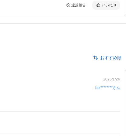
違反報告
いいね
0
おすすめ順
2025/1/24
brz********
さん