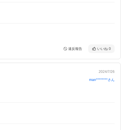
違反報告
いいね
0
2024/7/26
man********
さん