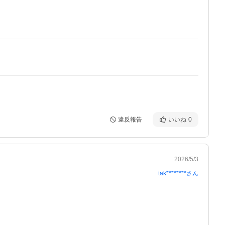
違反報告
いいね
0
2026/5/3
tak********
さん