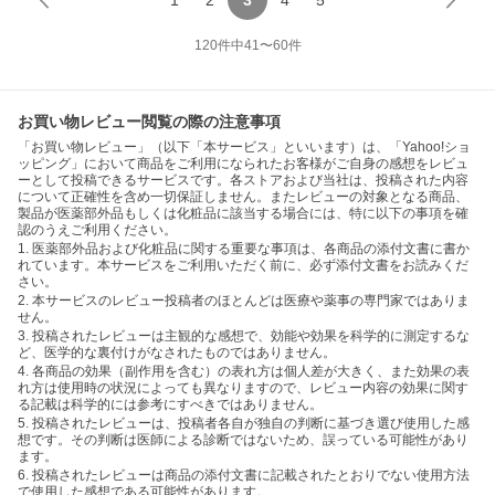
1
2
3
4
5
120
件中
41
〜
60
件
お買い物レビュー閲覧の際の注意事項
「お買い物レビュー」（以下「本サービス」といいます）は、「Yahoo!ショ
ッピング」において商品をご利用になられたお客様がご自身の感想をレビュ
ーとして投稿できるサービスです。各ストアおよび当社は、投稿された内容
について正確性を含め一切保証しません。またレビューの対象となる商品、
製品が医薬部外品もしくは化粧品に該当する場合には、特に以下の事項を確
認のうえご利用ください。
1. 医薬部外品および化粧品に関する重要な事項は、各商品の添付文書に書か
れています。本サービスをご利用いただく前に、必ず添付文書をお読みくだ
さい。
2. 本サービスのレビュー投稿者のほとんどは医療や薬事の専門家ではありま
せん。
3. 投稿されたレビューは主観的な感想で、効能や効果を科学的に測定するな
ど、医学的な裏付けがなされたものではありません。
4. 各商品の効果（副作用を含む）の表れ方は個人差が大きく、また効果の表
れ方は使用時の状況によっても異なりますので、レビュー内容の効果に関す
る記載は科学的には参考にすべきではありません。
5. 投稿されたレビューは、投稿者各自が独自の判断に基づき選び使用した感
想です。その判断は医師による診断ではないため、誤っている可能性があり
ます。
6. 投稿されたレビューは商品の添付文書に記載されたとおりでない使用方法
で使用した感想である可能性があります。