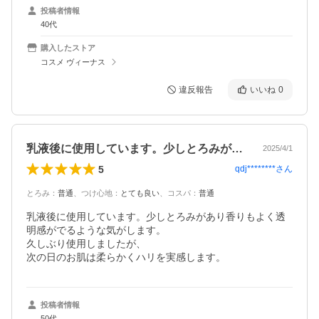
投稿者情報
40代
購入したストア
コスメ ヴィーナス
違反報告
いいね
0
乳液後に使用しています。少しとろみがあ…
2025/4/1
5
qdj********
さん
とろみ
：
普通
、
つけ心地
：
とても良い
、
コスパ
：
普通
乳液後に使用しています。少しとろみがあり香りもよく透
明感がでるような気がします。

久しぶり使用しましたが、

次の日のお肌は柔らかくハリを実感します。
投稿者情報
50代