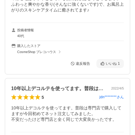
ふわっと爽やかな香り(そんなに強くないです)で、お風呂上
がりのスキンケアタイムに癒されてます♪
投稿者情報
40代
購入したストア
CosmeShop プレコハウス
違反報告
いいね
1
10年以上デコルテを使ってます。普段は…
2022/4/5
5
jdn********
さん
10年以上デコルテを使ってます。普段は専門店で購入して
ますが今回初めてネット注文してみました。

不安だったけど専門店と全く同じで大変良かったです。