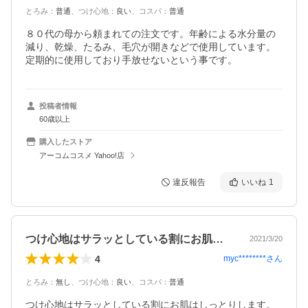
とろみ
：
普通
、
つけ心地
：
良い
、
コスパ
：
普通
８０代の母から頼まれての注文です。年齢による水分量の
減り、乾燥、たるみ、毛穴が開きなどで使用しています。
定期的に使用しており手放せないという事です。
投稿者情報
60歳以上
購入したストア
アーコムコスメ Yahoo!店
違反報告
いいね
1
つけ心地はサラッとしている割にお肌はし…
2021/3/20
4
myc********
さん
とろみ
：
無し
、
つけ心地
：
良い
、
コスパ
：
普通
つけ心地はサラッとしている割にお肌はしっとりします。