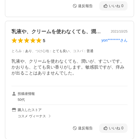
違反報告
いいね
0
乳液や、クリームを使わなくても、潤いが…
2021/10/25
5
yon********
さん
とろみ
：
あり
、
つけ心地
：
とても良い
、
コスパ
：
普通
乳液や、クリームを使わなくても、潤いが、すごいです。

かおりも、とても良い香りがします。敏感肌ですが、痒み
が出ることはありませんでした。
投稿者情報
50代
購入したストア
コスメ ヴィーナス
違反報告
いいね
0