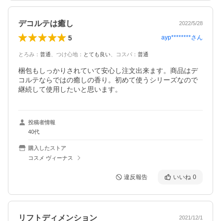
デコルテは癒し
2022/5/28
5
ayp********
さん
とろみ
：
普通
、
つけ心地
：
とても良い
、
コスパ
：
普通
梱包もしっかりされていて安心し注文出来ます。商品はデ
コルテならではの癒しの香り。初めて使うシリーズなので
継続して使用したいと思います。
投稿者情報
40代
購入したストア
コスメ ヴィーナス
違反報告
いいね
0
リフトディメンション
2021/12/1