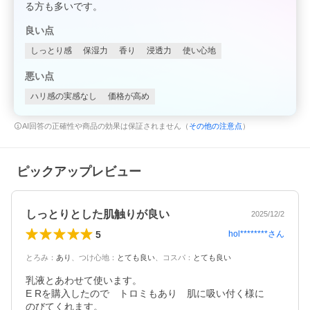
る方も多いです。
良い点
しっとり感
保湿力
香り
浸透力
使い心地
悪い点
ハリ感の実感なし
価格が高め
AI回答の正確性や商品の効果は保証されません（
その他の注意点
）
ピックアップレビュー
しっとりとした肌触りが良い
2025/12/2
5
hol********
さん
とろみ
：
あり
、
つけ心地
：
とても良い
、
コスパ
：
とても良い
乳液とあわせて使います。

E Rを購入したので　トロミもあり　肌に吸い付く様に

のびてくれます。