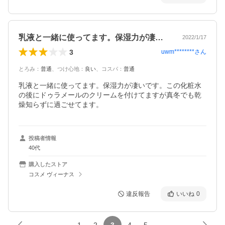
乳液と一緒に使ってます。保湿力が凄いで…
2022/1/17
3
uwm********
さん
とろみ
：
普通
、
つけ心地
：
良い
、
コスパ
：
普通
乳液と一緒に使ってます。保湿力が凄いです。この化粧水
の後にドゥラメールのクリームを付けてますが真冬でも乾
燥知らずに過ごせてます。
投稿者情報
40代
購入したストア
コスメ ヴィーナス
違反報告
いいね
0