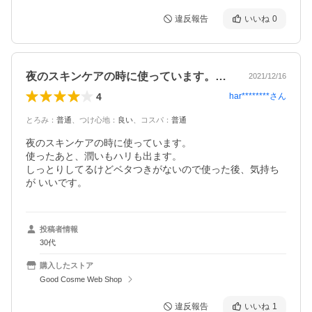
違反報告
いいね
0
夜のスキンケアの時に使っています。使っ…
2021/12/16
4
har********
さん
とろみ
：
普通
、
つけ心地
：
良い
、
コスパ
：
普通
夜のスキンケアの時に使っています。

使ったあと、潤いもハリも出ます。

しっとりしてるけどベタつきがないので使った後、気持ち
が いいです。
投稿者情報
30代
購入したストア
Good Cosme Web Shop
違反報告
いいね
1