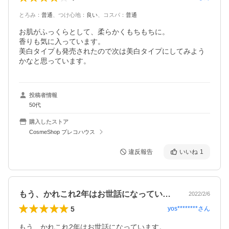
とろみ
：
普通
、
つけ心地
：
良い
、
コスパ
：
普通
お肌がふっくらとして、柔らかくもちもちに。

香りも気に入っています。

美白タイプも発売されたので次は美白タイプにしてみよう
かなと思っています。
投稿者情報
50代
購入したストア
CosmeShop プレコハウス
違反報告
いいね
1
もう、かれこれ2年はお世話になっていま…
2022/2/6
5
yos********
さん
もう、かれこれ2年はお世話になっています。
