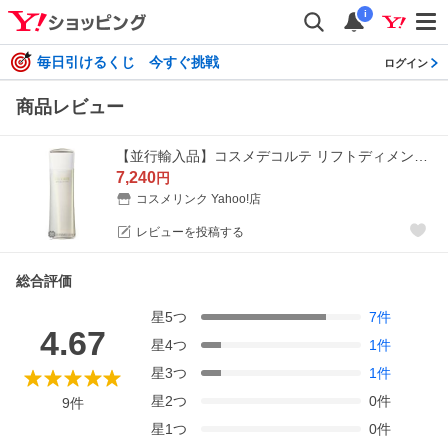
i
毎日引けるくじ 今すぐ挑戦
ログイン
商品レビュー
【並行輸入品】コスメデコルテ リフトディメンション リプレニッシュ ファーム ローション ER 200ml (374186)
7,240
円
コスメリンク Yahoo!店
レビューを投稿する
総合評価
星
5
つ
7
件
4.67
星
4
つ
1
件
星
3
つ
1
件
星
2
つ
0
件
9
件
星
1
つ
0
件