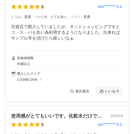
5
nps********
さん
とろみ
：
普通
、
つけ心地
：
とても良い
、
コスパ
：
普通
百貨店で購入していましたが、ネットショッピングですと
コ・ス・パも良い為利用するようになりました。出来れば
サンプル等を頂けたら嬉しいなぁ
投稿者情報
60歳以上
購入したストア
COSME DIVA
違反報告
いいね
0
使用感がとてもいいです。化粧水だけでも…
2021/1/9
5
ys1********
さん