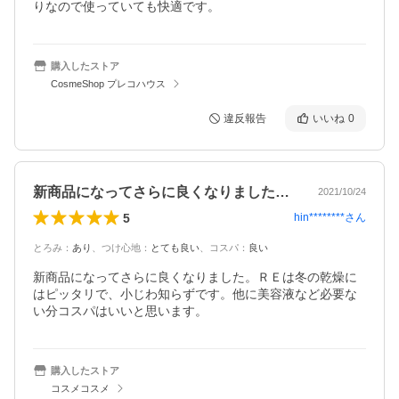
りなので使っていても快適です。
購入したストア
CosmeShop プレコハウス
違反報告
いいね
0
新商品になってさらに良くなりました。Ｒ…
2021/10/24
5
hin********
さん
とろみ
：
あり
、
つけ心地
：
とても良い
、
コスパ
：
良い
新商品になってさらに良くなりました。ＲＥは冬の乾燥に
はピッタリで、小じわ知らずです。他に美容液など必要な
い分コスパはいいと思います。
購入したストア
コスメコスメ