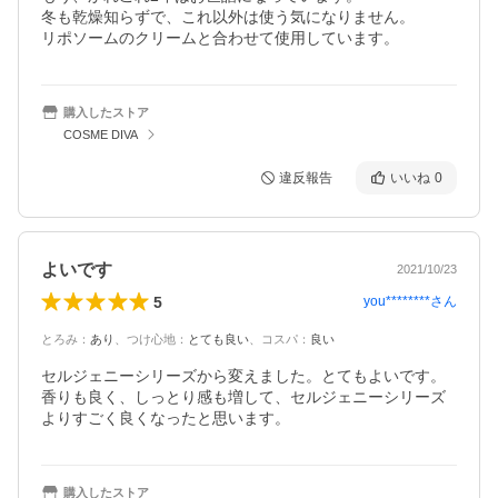
冬も乾燥知らずで、これ以外は使う気になりません。

リポソームのクリームと合わせて使用しています。
購入したストア
COSME DIVA
違反報告
いいね
0
よいです
2021/10/23
5
you********
さん
とろみ
：
あり
、
つけ心地
：
とても良い
、
コスパ
：
良い
セルジェニーシリーズから変えました。とてもよいです。
香りも良く、しっとり感も増して、セルジェニーシリーズ
よりすごく良くなったと思います。
購入したストア