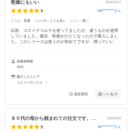
乾燥にもいい
2024/12/17
5
mit********
さん
とろみ
：
普通
、
つけ心地
：
とても良い
、
コスパ
：
悪い
以前、コスメデコルテを使ってましたが、違うものを使用
していました。最近、乾燥がひどくなったので購入しまし
投稿者情報
40代
購入したストア
コスメバウハウス
違反報告
いいね
0
８０代の母から頼まれての注文です。年齢…
2024/9/29
5
ter********
さん