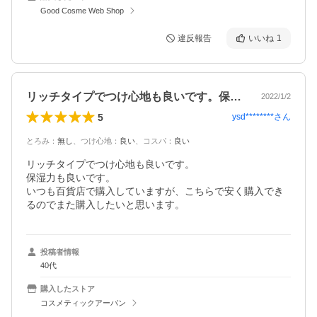
Good Cosme Web Shop
違反報告
いいね
1
リッチタイプでつけ心地も良いです。保湿…
2022/1/2
5
ysd********
さん
とろみ
：
無し
、
つけ心地
：
良い
、
コスパ
：
良い
リッチタイプでつけ心地も良いです。

保湿力も良いです。

いつも百貨店で購入していますが、こちらで安く購入でき
るのでまた購入したいと思います。
投稿者情報
40代
購入したストア
コスメティックアーバン