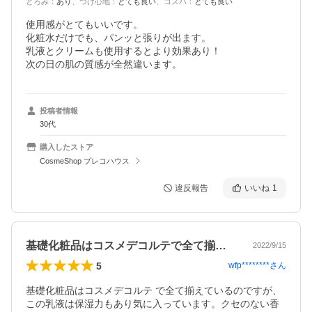
とろみ
：
あり
、
つけ心地
：
とても良い
、
コスパ
：
とても良い
使用感がとてもいいです。

化粧水だけでも、パンッと張りが出ます。

乳液とクリームも使用するとより効果あり！

次の日の肌の質感が全然違います。
投稿者情報
30代
購入したストア
CosmeShop プレコハウス
違反報告
いいね
1
基礎化粧品はコスメデコルテで全て揃えて…
2022/9/15
5
wfp********
さん
基礎化粧品はコスメデコルテ で全て揃えているのですが、
この乳液は保湿力もあり気に入っています。クセのない香