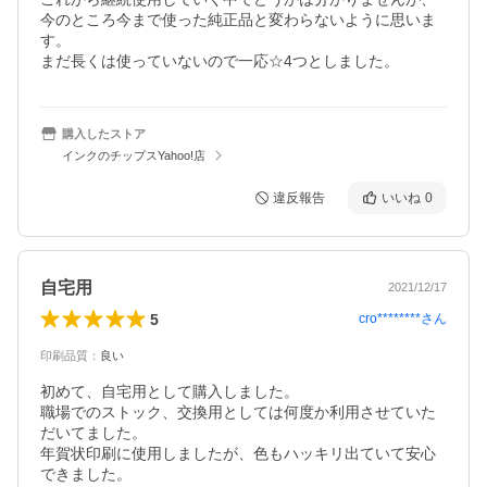
今のところ今まで使った純正品と変わらないように思いま
す。

まだ長くは使っていないので一応☆4つとしました。
購入したストア
インクのチップスYahoo!店
違反報告
いいね
0
自宅用
2021/12/17
5
cro********
さん
印刷品質
：
良い
初めて、自宅用として購入しました。

職場でのストック、交換用としては何度か利用させていた
だいてました。

年賀状印刷に使用しましたが、色もハッキリ出ていて安心
できました。
