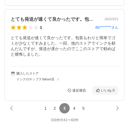
とても発送が速くて良かったです。包装も…
2022/3/21
3
diy********
さん
とても発送が速くて良かったです。包装もわりと簡単でゴ
ミが少なくてすみました。一回、他のストアでインクを頼
んだんですが、発送が遅かったのでここのストアで頼めば
と後悔しました。
購入したストア
インクのチップスYahoo!店
違反報告
いいね
0
1
2
3
4
5
330
件中
41
〜
60
件