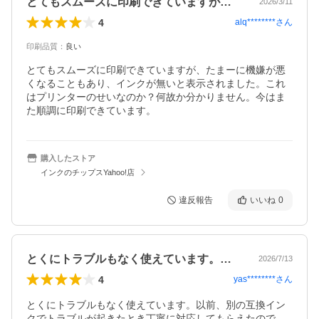
とてもスムーズに印刷できていますが、た…
2026/3/11
4
alq********
さん
印刷品質
：
良い
とてもスムーズに印刷できていますが、たまーに機嫌が悪
くなることもあり、インクが無いと表示されました。これ
はプリンターのせいなのか？何故か分かりません。今はま
た順調に印刷できています。
購入したストア
インクのチップスYahoo!店
違反報告
いいね
0
とくにトラブルもなく使えています。以前…
2026/7/13
4
yas********
さん
とくにトラブルもなく使えています。以前、別の互換イン
クでトラブルが起きたとき丁寧に対応してもらえたので、