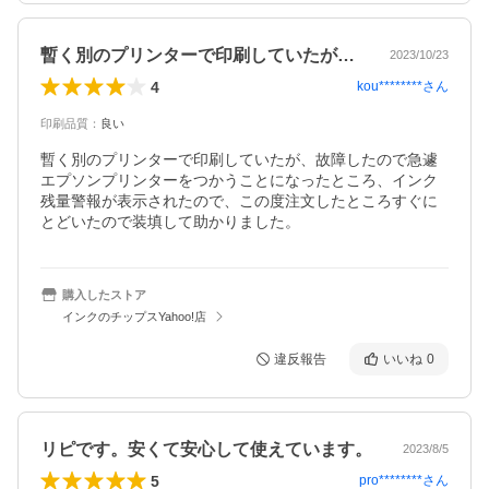
暫く別のプリンターで印刷していたが、故…
2023/10/23
4
kou********
さん
印刷品質
：
良い
暫く別のプリンターで印刷していたが、故障したので急遽
エプソンプリンターをつかうことになったところ、インク
残量警報が表示されたので、この度注文したところすぐに
とどいたので装填して助かりました。
購入したストア
インクのチップスYahoo!店
違反報告
いいね
0
リピです。安くて安心して使えています。
2023/8/5
5
pro********
さん