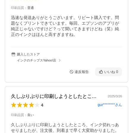
印刷品質
：
普通
迅速な発送ありがとうございます。リピート購入です。問
題なくプリントできています。毎回、エプソンのアプリが
純正じゃないですけど？って聞いてきますけどね（笑）純
正のインクはほんと高すぎますね。
購入したストア
インクのチップスYahoo!店
違反報告
いいね
0
久しぶりぶりに印刷しようとしたところ、…
2025/3/26
4
gur********
さん
印刷品質
：
良い
久しぶりぶりに印刷しようとしたところ、インク切れっあ
せりましたが、注文後、到着まで早く大変助かりました。
