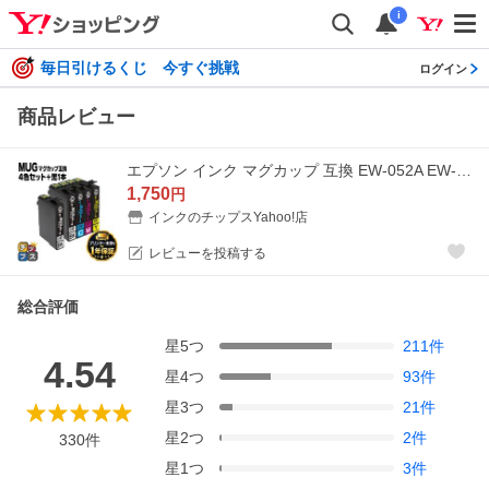
i
毎日引けるくじ 今すぐ挑戦
ログイン
商品レビュー
エプソン インク マグカップ 互換 EW-052A EW-452A 対応 EPSON MUG-4CL互換 4色セット+黒1本 MUG-4CL+MUG-BK-L プリンター 互換インクカートリッジ
1,750
円
インクのチップスYahoo!店
レビューを投稿する
総合評価
星
5
つ
211
件
4.54
星
4
つ
93
件
星
3
つ
21
件
星
2
つ
2
件
330
件
星
1
つ
3
件