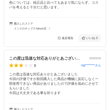
色については、純正品と比べてもあまり気にならず、コス
パを考えると十分だと思います。
購入したストア
インクのチップスYahoo!店
違反報告
いいね
0
この度は迅速な対応ありがとあございまし…
2026/5/26
3
zqj********
さん
この度は迅速な対応ありがとあございました

今回の評価ですが前回購入した商品が機械に反応しなく一
部使用できない商品がありましたので評価を低めにさせて
もらいました

今回は大丈夫である事を祈ります
購入したストア