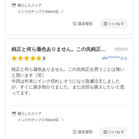
購入したストア
インクのチップスYahoo!店
違反報告
いいね
0
純正と何ら遜色ありません。この先純正を…
2023/1/6
5
plu********
さん
純正と何ら遜色ありません。この先純正を買うことは無い
と思います（笑）

今回は年末にインク切れしそうになり急遽注文しました
が、すぐに届き助かりました。また次回も購入したいと思
ってます。
購入したストア
インクのチップスYahoo!店
違反報告
いいね
0