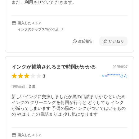
また、利用させていただきます。
購入したストア
インクのチップスYahoo!店
違反報告
いいね
0
インクが補填されるまで時間がかかる
2025/9/27
3
smf********
さん
印刷品質
：
普通
新しいインクに交換しましたが黒の目詰まりが ひどいため 
インクの クリーニングを何回か行うと どうしても インク
が減ってしまいます 予備の黒のインクがついてはいるもの
の やはり この目詰まりは 少し気になります
購入したストア