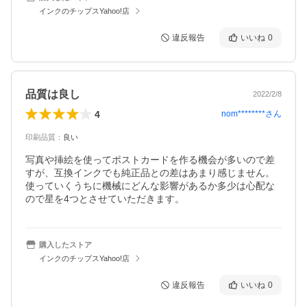
インクのチップスYahoo!店
違反報告
いいね
0
品質は良し
2022/2/8
4
nom********
さん
印刷品質
：
良い
写真や挿絵を使ってポストカードを作る機会が多いので差
すが、互換インクでも純正品との差はあまり感じません。

使っていくうちに機械にどんな影響があるか多少は心配な
ので星を4つとさせていただきます。
購入したストア
インクのチップスYahoo!店
違反報告
いいね
0