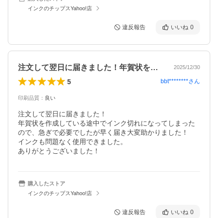
インクのチップスYahoo!店
違反報告
いいね
0
注文して翌日に届きました！年賀状を作成…
2025/12/30
5
bbt********
さん
印刷品質
：
良い
注文して翌日に届きました！

年賀状を作成している途中でインク切れになってしまった
ので、急ぎで必要でしたが早く届き大変助かりました！

インクも問題なく使用できました。

ありがとうございました！
購入したストア
インクのチップスYahoo!店
違反報告
いいね
0