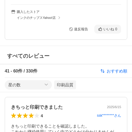
購入したストア
インクのチップスYahoo!店
違反報告
いいね
0
すべてのレビュー
41
-
60
件 /
330
件
おすすめ順
星の数
印刷品質
きちっと印刷できました
2025/6/15
4
ssk********
さん
きちっと印刷できることを確認しました。

これから継続使用していく中でどうかは分かりませんが、
