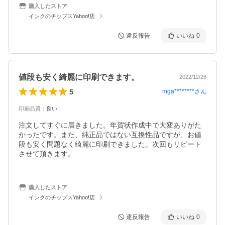
購入したストア
インクのチップスYahoo!店
違反報告
いいね
0
値段も安く綺麗に印刷できます。
2022/12/26
5
mga********
さん
印刷品質
：
良い
注文してすぐに届きました。年賀状作成中で大変ありがた
かったです。また、純正品ではない互換性品ですが、お値
段も安く問題なく綺麗に印刷できました。次回もリピート
させて頂きます。
購入したストア
インクのチップスYahoo!店
違反報告
いいね
0