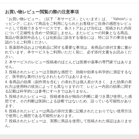
お買い物レビュー閲覧の際の注意事項
「お買い物レビュー」（以下「本サービス」といいます）は、「Yahoo!ショ
ッピング」において商品をご利用になられたお客様がご自身の感想をレビュ
ーとして投稿できるサービスです。各ストアおよび当社は、投稿された内容
について正確性を含め一切保証しません。またレビューの対象となる商品、
製品が医薬部外品もしくは化粧品に該当する場合には、特に以下の事項を確
認のうえご利用ください。
1. 医薬部外品および化粧品に関する重要な事項は、各商品の添付文書に書か
れています。本サービスをご利用いただく前に、必ず添付文書をお読みくだ
さい。
2. 本サービスのレビュー投稿者のほとんどは医療や薬事の専門家ではありま
せん。
3. 投稿されたレビューは主観的な感想で、効能や効果を科学的に測定するな
ど、医学的な裏付けがなされたものではありません。
4. 各商品の効果（副作用を含む）の表れ方は個人差が大きく、また効果の表
れ方は使用時の状況によっても異なりますので、レビュー内容の効果に関す
る記載は科学的には参考にすべきではありません。
5. 投稿されたレビューは、投稿者各自が独自の判断に基づき選び使用した感
想です。その判断は医師による診断ではないため、誤っている可能性があり
ます。
6. 投稿されたレビューは商品の添付文書に記載されたとおりでない使用方法
で使用した感想である可能性があります。
7. 投稿されたレビューは、実際に商品を使用して投稿された保証はありませ
ん。