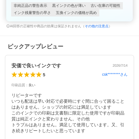
非純正品の警告表示
黒インクの色が薄い
古い在庫の可能性
インク残量警告の早さ
互換インクの価格が高め
AI回答の正確性や商品の効果は保証されません（
その他の注意点
）
ピックアップレビュー
安価で良いインクです
2026/7/14
5
csk********
さん
印刷品質
：
良い
リピーターです

いつも配送は早い対応で必要時にすぐ間に合って困ること
はありません。ショップの対応には満足しています

このインクでの印刷は文書類に限定した使用ですが印刷品
質は純正インクと変わりません。その他

トラブルはありません。満足して使用しています。又、引