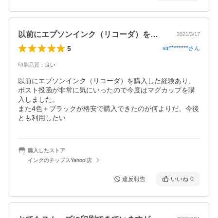
以前にエプソンインク（リコーダ）を購入…
2021/3/17
5
sir********
さん
印刷品質
：
良い
以前にエプソンインク（リコーダ）を購入した経験あり、
ポスト投函が非常に気にいったので今度はマグカップを購
入しました。

また4色＋ブラックが格安で購入できたのが何よりだ、今後
とも利用したい
購入したストア
インクのチップスYahoo!店
違反報告
いいね
0