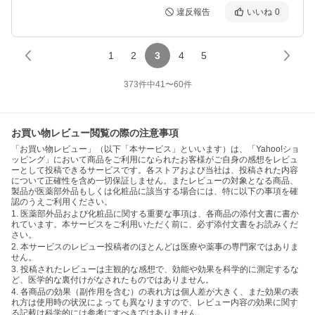
違反報告
いいね
0
1
2
3
4
5
373
件中
41
〜
60
件
お買い物レビュー閲覧の際の注意事項
「お買い物レビュー」（以下「本サービス」といいます）は、「Yahoo!ショ
ッピング」において商品をご利用になられたお客様がご自身の感想をレビュ
ーとして投稿できるサービスです。各ストアおよび当社は、投稿された内容
について正確性を含め一切保証しません。またレビューの対象となる商品、
製品が医薬部外品もしくは化粧品に該当する場合には、特に以下の事項を確
認のうえご利用ください。
1. 医薬部外品および化粧品に関する重要な事項は、各商品の添付文書に書か
れています。本サービスをご利用いただく前に、必ず添付文書をお読みくだ
さい。
2. 本サービスのレビュー投稿者のほとんどは医療や薬事の専門家ではありま
せん。
3. 投稿されたレビューは主観的な感想で、効能や効果を科学的に測定するな
ど、医学的な裏付けがなされたものではありません。
4. 各商品の効果（副作用を含む）の表れ方は個人差が大きく、また効果の表
れ方は使用時の状況によっても異なりますので、レビュー内容の効果に関す
る記載は科学的には参考にすべきではありません。