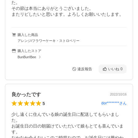
た。

その節は本当にありがとうございました。

またリピしたいと思います。よろしくお願いいたします。
購入した商品
アレンジ/フラワーケーキ・ストロベリー
購入したストア
BunBun!Bee
違反報告
いいね
0
良かったです
2022/10/16
5
dor********
さん
少し遠くに住んでいる娘の誕生日に配送してもらいまし
た。

お誕生日の日の朝届けていただいて娘もとても喜んでいま
す。

なかなか会えないこのご時世なので、お誕生日には華やか