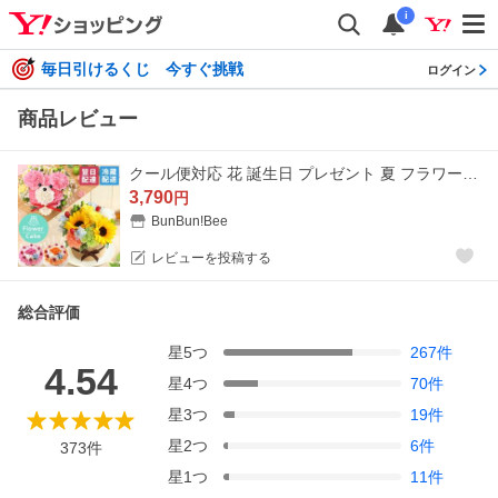
i
毎日引けるくじ 今すぐ挑戦
ログイン
商品レビュー
クール便対応 花 誕生日 プレゼント 夏 フラワーアレンジメント フラワーケーキ アニバーサリーギフト ひまわり 生花 お花 記念日 お祝い 女性
3,790
円
BunBun!Bee
レビューを投稿する
総合評価
星
5
つ
267
件
4.54
星
4
つ
70
件
星
3
つ
19
件
星
2
つ
6
件
373
件
星
1
つ
11
件