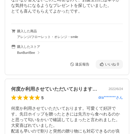
な気持ちになるようなプレゼントを探していました。

とても喜んでもらえてよかったです。
購入した商品
アレンジ/フローレット・オレンジ・smile
購入したストア
BunBun!Bee
違反報告
いいね
0
何度か利用させていただいております。可…
2022/6/24
5
dra********
さん
何度か利用させていただいております。可愛くて好評で
す。先日ホイップを贈ったときには先方から食べれるのか
と思って匂いをかいで確認してしまったと言われました。
大変喜ばれていました。

配送も早いので割りと突然の贈り物にも対応できるのが良