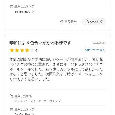
購入したストア
BunBun!Bee
違反報告
いいね
0
季節により色合いがかわる様です
2022/5/24
4
tar********
さん
季節の関係か全体的に白い花ケーキが届きました。赤い花
はイチゴの様に配置され、まさにオーソドックスなイチゴ
ホールケーキでした。もう少しカラフルにして欲しかった
かなっと思いました。次回注文する時はイメージをしっか
り伝えようと思いました。
購入した商品
アレンジ/フラワーケーキ・ホイップ
購入したストア
BunBun!Bee