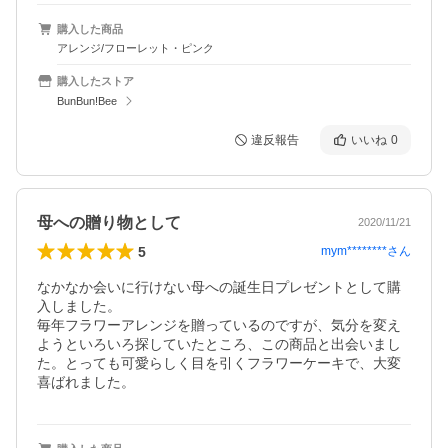
購入した商品
アレンジ/フローレット・ピンク
購入したストア
BunBun!Bee
違反報告
いいね
0
母への贈り物として
2020/11/21
5
mym********
さん
なかなか会いに行けない母への誕生日プレゼントとして購
入しました。

毎年フラワーアレンジを贈っているのですが、気分を変え
ようといろいろ探していたところ、この商品と出会いまし
た。とっても可愛らしく目を引くフラワーケーキで、大変
喜ばれました。