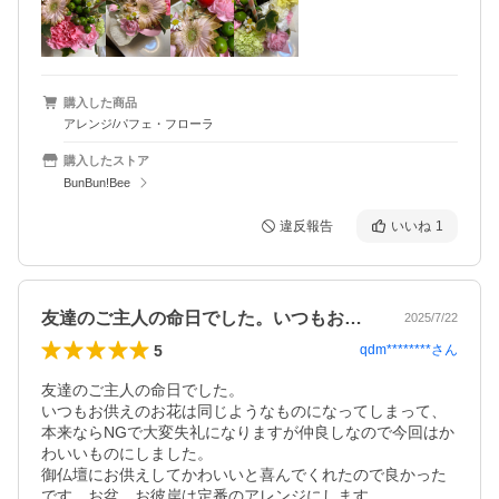
購入した商品
アレンジ/パフェ・フローラ
購入したストア
BunBun!Bee
違反報告
いいね
1
友達のご主人の命日でした。いつもお供え…
2025/7/22
5
qdm********
さん
友達のご主人の命日でした。

いつもお供えのお花は同じようなものになってしまって、
本来ならNGで大変失礼になりますが仲良しなので今回はか
わいいものにしました。

御仏壇にお供えしてかわいいと喜んでくれたので良かった
です。お盆、お彼岸は定番のアレンジにします。