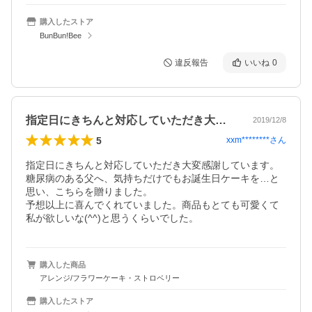
購入したストア
BunBun!Bee
違反報告
いいね
0
指定日にきちんと対応していただき大変感…
2019/12/8
5
xxm********
さん
指定日にきちんと対応していただき大変感謝しています。
糖尿病のある父へ、気持ちだけでもお誕生日ケーキを…と
思い、こちらを贈りました。

予想以上に喜んでくれていました。商品もとても可愛くて
私が欲しいな(^^)と思うくらいでした。
購入した商品
アレンジ/フラワーケーキ・ストロベリー
購入したストア