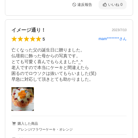
違反報告
いいね
0
イメージ通り！
2023/7/10
5
mam********
さん
亡くなった父の誕生日に贈りました。

仏壇前に飾った母からの写真です。

とても可愛く喜んでもらえました^_^ 

老人ですので本当にケーキと間違えたら

困るのでロウソクは抜いてもらいました(笑)

早急に対応して頂きとても助かりました。
購入した商品
アレンジ/フラワーケーキ・オレンジ