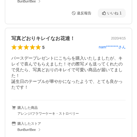
BunBun!Bee
違反報告
いいね
1
写真どおりキレイなお花達！
2020/4/15
5
nam********
さん
バースデープレゼントにこちらを購入いたしましたが、キ
レイで喜んでもらえました！その際写メも送ってくれたの
で見たら、写真どおりのキレイで可愛い商品が届いてまし
た！

誕生日のテーブルが華やかになったようで、とても良かっ
たです！
購入した商品
アレンジ/フラワーケーキ・ストロベリー
購入したストア
BunBun!Bee