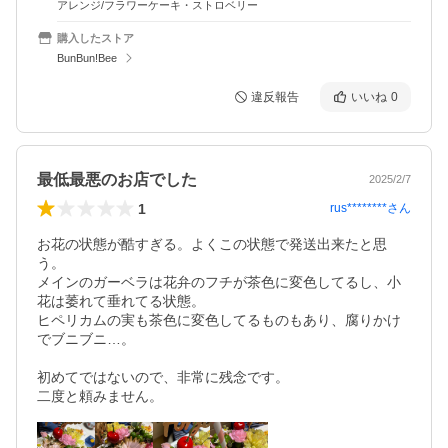
アレンジ/フラワーケーキ・ストロベリー
購入したストア
BunBun!Bee
違反報告
いいね
0
最低最悪のお店でした
2025/2/7
1
rus********
さん
お花の状態が酷すぎる。よくこの状態で発送出来たと思
う。

メインのガーベラは花弁のフチが茶色に変色してるし、小
花は萎れて垂れてる状態。

ヒペリカムの実も茶色に変色してるものもあり、腐りかけ
でブニブニ…。

初めてではないので、非常に残念です。

二度と頼みません。