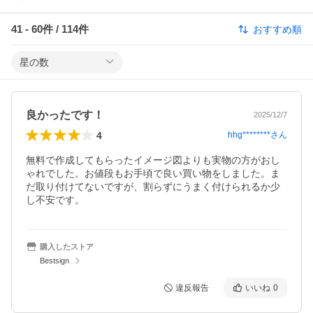
41
-
60
件 /
114
件
おすすめ順
星の数
良かったです！
2025/12/7
4
hhg********
さん
無料で作成してもらったイメージ図よりも実物の方がおし
ゃれでした。お値段もお手頃で良い買い物をしました。ま
だ取り付けてないですが、割らずにうまく付けられるか少
し不安です。
購入したストア
Bestsign
違反報告
いいね
0