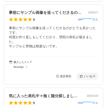
事前にサンプル画像を送ってくださるのが…
2026/2/7
5
jwh********
さん
事前にサンプル画像を送ってくださるのがとても良かった
です。

何度か作り直しもしてくださり、理想の表札が届きまし
た。

サンプルと実物は相違ないです。
購入したストア
Bestsign
違反報告
いいね
0
気に入った表札中々無く随分探しましたよ…
2024/2/20
5
uoa********
さん