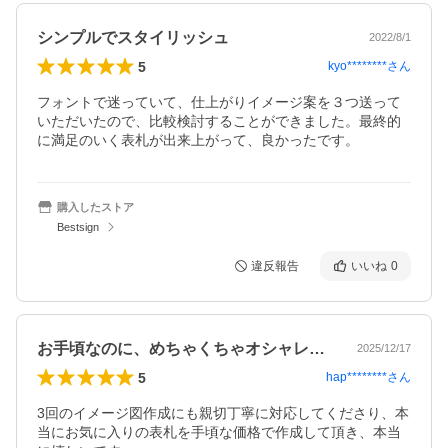
シンプルでスタイリッシュ
2022/8/1
5
kyo********
さん
フォントで迷っていて、仕上がりイメージ案を３つ送って
いただいたので、比較検討することができました。最終的
に満足のいく表札が出来上がって、良かったです。
購入したストア
Bestsign
違反報告
いいね
0
お手頃なのに、めちゃくちゃオシャレで上品
2025/12/17
5
hap********
さん
3回のイメージ図作成にも親切丁寧に対応してくださり、本
当にお気に入りの表札を手頃な価格で作成して頂き、本当