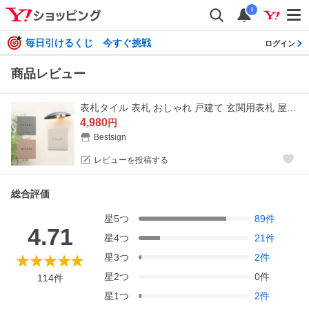
i
毎日引けるくじ 今すぐ挑戦
ログイン
商品レビュー
表札タイル 表札 おしゃれ 戸建て 玄関用表札 屋外 表札 北欧 表札 シール ポスト 新築祝い 贈り物 マンション 戸建て gs-pl-IFT-150爆買
4,980
円
Bestsign
レビューを投稿する
総合評価
星
5
つ
89
件
4.71
星
4
つ
21
件
星
3
つ
2
件
星
2
つ
0
件
114
件
星
1
つ
2
件