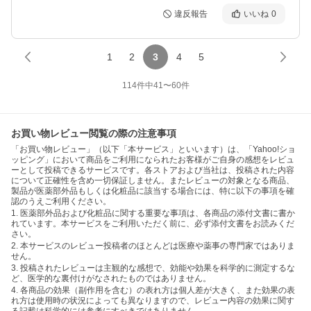
違反報告
いいね
0
1
2
3
4
5
114
件中
41
〜
60
件
お買い物レビュー閲覧の際の注意事項
「お買い物レビュー」（以下「本サービス」といいます）は、「Yahoo!ショ
ッピング」において商品をご利用になられたお客様がご自身の感想をレビュ
ーとして投稿できるサービスです。各ストアおよび当社は、投稿された内容
について正確性を含め一切保証しません。またレビューの対象となる商品、
製品が医薬部外品もしくは化粧品に該当する場合には、特に以下の事項を確
認のうえご利用ください。
1. 医薬部外品および化粧品に関する重要な事項は、各商品の添付文書に書か
れています。本サービスをご利用いただく前に、必ず添付文書をお読みくだ
さい。
2. 本サービスのレビュー投稿者のほとんどは医療や薬事の専門家ではありま
せん。
3. 投稿されたレビューは主観的な感想で、効能や効果を科学的に測定するな
ど、医学的な裏付けがなされたものではありません。
4. 各商品の効果（副作用を含む）の表れ方は個人差が大きく、また効果の表
れ方は使用時の状況によっても異なりますので、レビュー内容の効果に関す