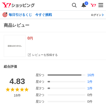
i
毎日引けるくじ 今すぐ挑戦
ログイン
商品レビュー
0
円
レビューを投稿する
総合評価
星
5
つ
16
件
4.83
星
4
つ
1
件
星
3
つ
1
件
星
2
つ
0
件
18
件
星
1
つ
0
件