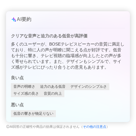
AI要約
クリアな音声と迫力のある低音が高評価
多くのユーザーが、BOSEテレビスピーカーの音質に満足し
ており、特に人の声が明瞭に聞こえる点が好評です。低音
も十分に響き、テレビ視聴の臨場感が向上したとの声が多
く寄せられています。また、デザインもシンプルで、サイ
ズ感がテレビにぴったり合うとの意見もあります。
良い点
音声の明瞭さ
迫力のある低音
デザインのシンプルさ
サイズ感の良さ
音質の向上
悪い点
低音の響きが物足りない
AI回答の正確性や商品の効果は保証されません（
その他の注意点
）