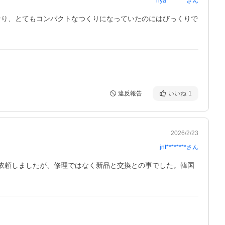
nya********
さん
なり、とてもコンパクトなつくりになっていたのにはびっくりで
違反報告
いいね
1
2026/2/23
jnt********
さん
に依頼しましたが、修理ではなく新品と交換との事でした。韓国