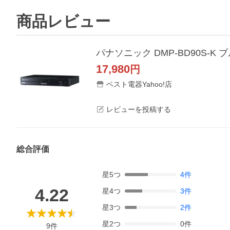
商品レビュー
パナソニック DMP-BD90S-
17,980
円
ベスト電器Yahoo!店
レビューを投稿する
総合評価
星
5
つ
4
件
4.22
星
4
つ
3
件
星
3
つ
2
件
星
2
つ
0
件
9
件