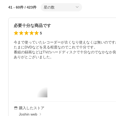
41
-
60
件 /
423
件
星の数
必要十分な商品です
5
今まで使っていたレコーダーが古くなり使えなくは無いのです
たまにDVDなどを見る程度なのでこれで十分です。

番組の録画などはTVのハードディスクで十分なのでなかなか良
ありがとございました。
購入したストア
Joshin web