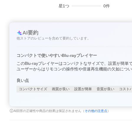
星
1
つ
0
件
AI要約
他ストアのレビューを含めて要約しています。
コンパクトで使いやすいBlu-rayプレイヤー
このBlu-rayプレイヤーはコンパクトなサイズで、設置が簡
ユーザーからはリモコンの操作性や倍速再生機能の欠如につい
良い点
コンパクトサイズ
画質が良い
設置が簡単
音質が良い
コスト
AI回答の正確性や商品の効果は保証されません（
その他の注意点
）