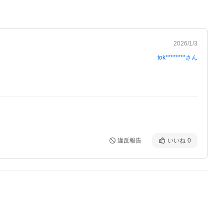
2026/1/3
tok********
さん
違反報告
いいね
0