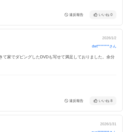
違反報告
いいね
0
2026/1/2
dwt********
さん
できて家でダビングしたDVDも写せて満足しておりました。余分
違反報告
いいね
8
2026/1/31