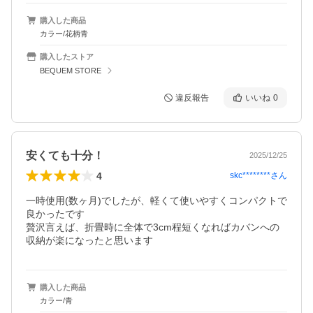
購入した商品
カラー/花柄青
購入したストア
BEQUEM STORE
違反報告
いいね
0
安くても十分！
2025/12/25
4
skc********
さん
一時使用(数ヶ月)でしたが、軽くて使いやすくコンパクトで
良かったです

贅沢言えば、折畳時に全体で3cm程短くなればカバンへの
収納が楽になったと思います
購入した商品
カラー/青