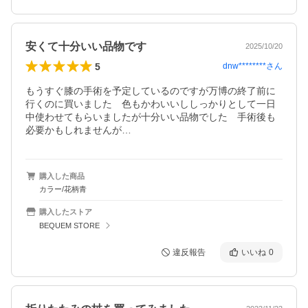
安くて十分いい品物です
2025/10/20
5
dnw********
さん
もうすぐ膝の手術を予定しているのですが万博の終了前に
行くのに買いました　色もかわいいししっかりとして一日
中使わせてもらいましたが十分いい品物でした　手術後も
必要かもしれませんが…
購入した商品
カラー/花柄青
購入したストア
BEQUEM STORE
違反報告
いいね
0