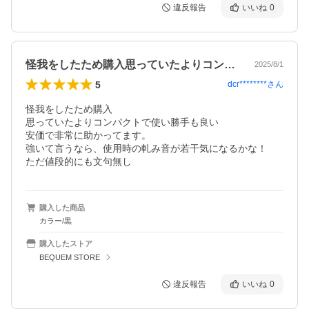
違反報告
いいね
0
怪我をしたため購入思っていたよりコンパ…
2025/8/1
5
dcr********
さん
怪我をしたため購入

思っていたよりコンパクトで使い勝手も良い

安価で非常に助かってます。

強いて言うなら、使用時の軋み音が若干気になるかな！

ただ値段的にも文句無し
購入した商品
カラー/黒
購入したストア
BEQUEM STORE
違反報告
いいね
0