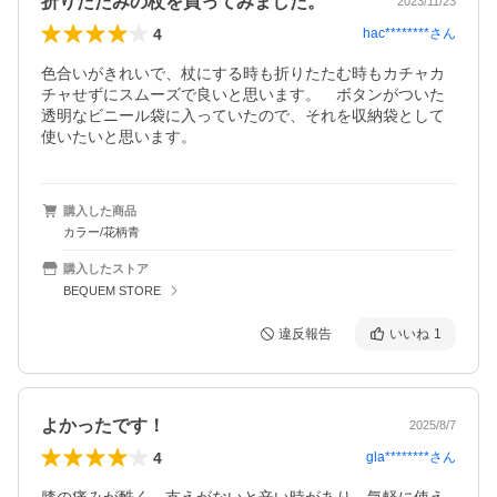
折りたたみの杖を買ってみました。
2023/11/23
4
hac********
さん
色合いがきれいで、杖にする時も折りたたむ時もカチャカ
チャせずにスムーズで良いと思います。　ボタンがついた
透明なビニール袋に入っていたので、それを収納袋として
使いたいと思います。
購入した商品
カラー/花柄青
購入したストア
BEQUEM STORE
違反報告
いいね
1
よかったです！
2025/8/7
4
gla********
さん