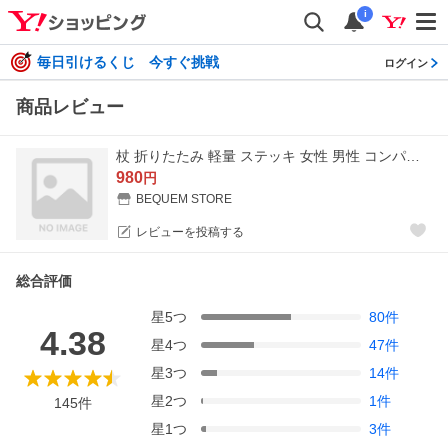
i
毎日引けるくじ 今すぐ挑戦
ログイン
商品レビュー
杖 折りたたみ 軽量 ステッキ 女性 男性 コンパクト おしゃれ 折り畳み つえ 介護 歩行支援 高齢者 ギフト
980
円
BEQUEM STORE
レビューを投稿する
総合評価
星
5
つ
80
件
4.38
星
4
つ
47
件
星
3
つ
14
件
星
2
つ
1
件
145
件
星
1
つ
3
件