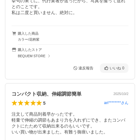
挙句の果てに、代行業者が送ったから、写真を撮って送れ
とのことです。

私は二度と買いません、絶対に。
購入した商品
カラー/花柄紫
購入したストア
BEQUEM STORE
違反報告
いいね
0
コンパクト収納、伸縮調節簡単
2025/10/2
5
ari********
さん
注文して商品到着早かったです。

軽量で伸縮の調節もあまり力を入れずにでき、またコンパ
クトにたためて収納出来るのもいいです。

いい買い物が出来ました。有難う御座いました。