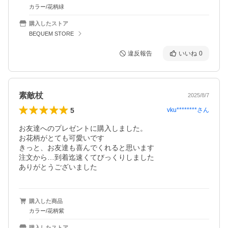
カラー/花柄緑
購入したストア
BEQUEM STORE
違反報告
いいね
0
素敵杖
2025/8/7
5
vku********
さん
お友達へのプレゼントに購入しました。

お花柄がとても可愛いです

きっと、お友達も喜んでくれると思います

注文から…到着迄速くてびっくりしました

ありがとうございました
購入した商品
カラー/花柄紫
購入したストア