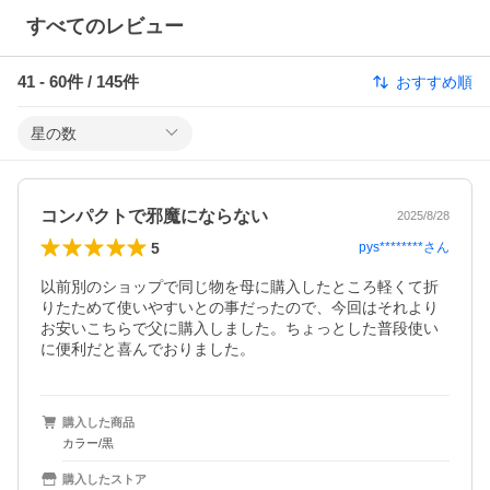
すべてのレビュー
41
-
60
件 /
145
件
おすすめ順
星の数
コンパクトで邪魔にならない
2025/8/28
5
pys********
さん
以前別のショップで同じ物を母に購入したところ軽くて折
りたためて使いやすいとの事だったので、今回はそれより
お安いこちらで父に購入しました。ちょっとした普段使い
に便利だと喜んでおりました。
購入した商品
カラー/黒
購入したストア