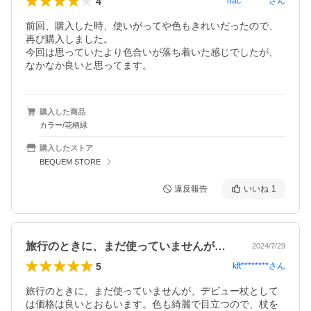
4
hac********
さん
前回、購入した時、使いがってや色もきれいだったので、
再び購入しました。

今回は思っていたより色合いが落ち着いた感じでしたが、
なかなか良いと思ってます。
購入した商品
カラー/花柄緑
購入したストア
BEQUEM STORE
違反報告
いいね
1
旅行のときに、まだ使っていませんが、デ…
2024/7/29
5
kft********
さん
旅行のときに、まだ使っていませんが、デビュー杖として
は価格は良いとおもいます。色も綺麗で目立つので、杖を