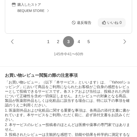
購入したストア
BEQUEM STORE
違反報告
いいね
0
1
2
3
4
5
145
件中
41
〜
60
件
お買い物レビュー閲覧の際の注意事項
「お買い物レビュー」（以下「本サービス」といいます）は、「Yahoo!ショ
ッピング」において商品をご利用になられたお客様がご自身の感想をレビュ
ーとして投稿できるサービスです。各ストアおよび当社は、投稿された内容
について正確性を含め一切保証しません。またレビューの対象となる商品、
製品が医薬部外品もしくは化粧品に該当する場合には、特に以下の事項を確
認のうえご利用ください。
1. 医薬部外品および化粧品に関する重要な事項は、各商品の添付文書に書か
れています。本サービスをご利用いただく前に、必ず添付文書をお読みくだ
さい。
2. 本サービスのレビュー投稿者のほとんどは医療や薬事の専門家ではありま
せん。
3. 投稿されたレビューは主観的な感想で、効能や効果を科学的に測定するな