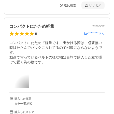
違反報告
いいね
0
コンパクトにたため軽量
2026/5/22
5
jak********
さん
コンパクトにたためて軽量です。出かける際は、必要無い
時はたたんでバックに入れてるので邪魔にならないようで
す。

動画て写っているベルトの様な物は百均で購入した立て掛
けて置く為の物です。
購入した商品
カラー/花柄紫
購入したストア