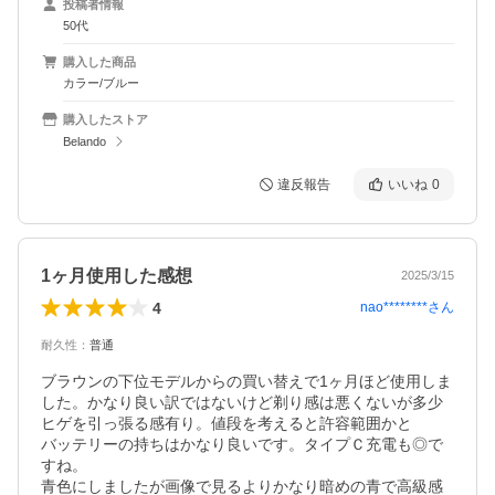
投稿者情報
50代
購入した商品
カラー/ブルー
購入したストア
Belando
違反報告
いいね
0
1ヶ月使用した感想
2025/3/15
4
nao********
さん
耐久性
：
普通
ブラウンの下位モデルからの買い替えで1ヶ月ほど使用しま
した。かなり良い訳ではないけど剃り感は悪くないが多少
ヒゲを引っ張る感有り。値段を考えると許容範囲かと

バッテリーの持ちはかなり良いです。タイプＣ充電も◎で
すね。

青色にしましたが画像で見るよりかなり暗めの青で高級感