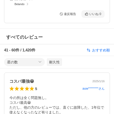
Belando
違反報告
いいね
0
すべてのレビュー
41
-
60
件 /
1,420
件
おすすめ順
星の数
耐久性
コスパ最強😁
2025/1/16
5
auw********
さん
今の所は全く問題無し。

コスパ最高😁

ただし、他の方のレビューでは、直ぐに故障した、1年位で
使えなくなったなど有りました。
