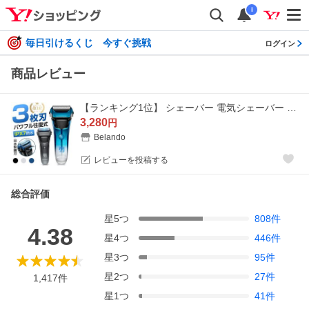
i
毎日引けるくじ 今すぐ挑戦
ログイン
商品レビュー
【ランキング1位】 シェーバー 電気シェーバー メンズシェーバー 髭剃り 日本製刃 三連 LED おしゃれ 電動シェーバー IPX7防水 洗い可能 充電式 男性用 爆買
3,280
円
Belando
レビューを投稿する
総合評価
星
5
つ
808
件
4.38
星
4
つ
446
件
星
3
つ
95
件
星
2
つ
27
件
1,417
件
星
1
つ
41
件