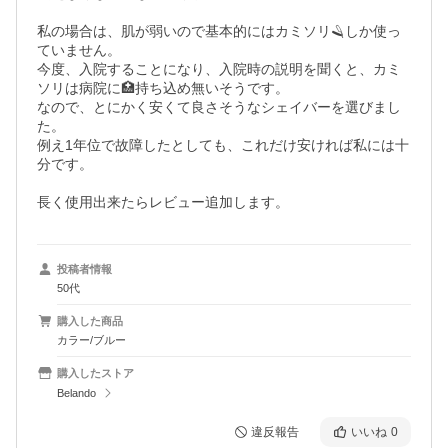
私の場合は、肌が弱いので基本的にはカミソリ🪒しか使っ
ていません。

今度、入院することになり、入院時の説明を聞くと、カミ
ソリは病院に🏥持ち込め無いそうです。

なので、とにかく安くて良さそうなシェイバーを選びまし
た。

例え1年位で故障したとしても、これだけ安ければ私には十
分です。

長く使用出来たらレビュー追加します。
投稿者情報
50代
購入した商品
カラー/ブルー
購入したストア
Belando
違反報告
いいね
0