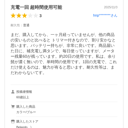
充電一回 超時間使用可能
2025/11/3
3
hnp********
さん
耐久性
：
普通
まだ、購入してから、一ヶ月経っていませんが、他の商品
の安いものと比べると トリマー付きなので、割り安かなと
思います。バッテリー持ちが、非常に良いです。商品届い
た日に、補充電し満タンで、毎日使っていますが、メータ
ー残量60が残っています。約20日の使用です。私は、余り
髭が濃く無いので、単時間の使用です。1回の充電で、これ
だけ使えるのは、魅力が有ると思います。耐久性等は、ま
だわからないてす。
投稿者情報
60歳以上
購入した商品
カラー/ブルー
購入したストア
Belando