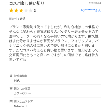
コスパ良し使い切り
2026/1/24
3
hgl********
さん
耐久性
：
普通
ブランド系髭剃り使ってましたが、剃り心地はこの価格で
そんなに変わらず充電迄残りのバッテリー表示分かるので
途中でモーターの弱くなる事無いので助かります、耐久性
はまだ分かりませんが替刃がブラウン、フィリップス、パ
ナソニック他の様に無いので使い切りになるかと思いま
す、ただコスパ考えると良い物と思います、替刃があって
交直両用だともっと良いのですがこの価格でそこ迄は仕方
無いですね
投稿者情報
50代
購入した商品
カラー/ブルー
購入したストア
Belando