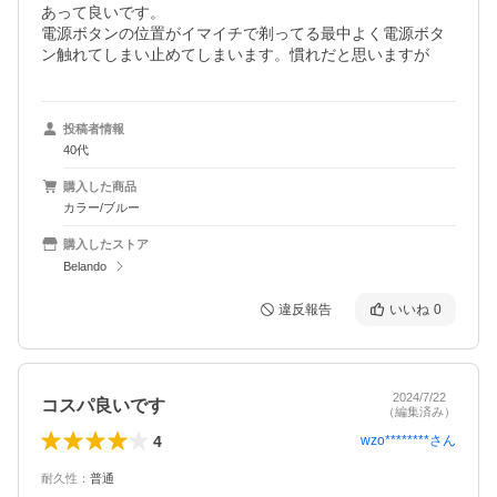
あって良いです。

電源ボタンの位置がイマイチで剃ってる最中よく電源ボタ
ン触れてしまい止めてしまいます。慣れだと思いますが
投稿者情報
40代
購入した商品
カラー/ブルー
購入したストア
Belando
違反報告
いいね
0
2024/7/22
コスパ良いです
（編集済み）
4
wzo********
さん
耐久性
：
普通