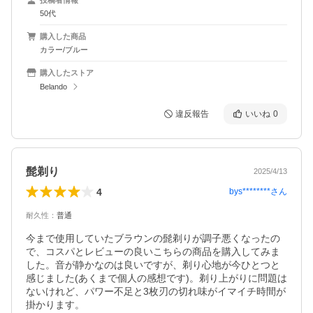
50代
購入した商品
カラー/ブルー
購入したストア
Belando
違反報告
いいね
0
髭剃り
2025/4/13
4
bys********
さん
耐久性
：
普通
今まで使用していたブラウンの髭剃りが調子悪くなったの
で、コスパとレビューの良いこちらの商品を購入してみま
した。音が静かなのは良いですが、剃り心地が今ひとつと
感じました(あくまで個人の感想です)。剃り上がりに問題は
ないけれど、パワー不足と3枚刃の切れ味がイマイチ時間が
掛かります。
