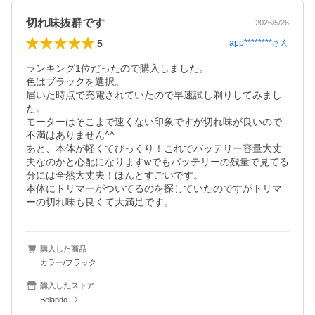
切れ味抜群です
2026/5/26
5
app********
さん
ランキング1位だったので購入しました。

色はブラックを選択。

届いた時点で充電されていたので早速試し剃りしてみまし
た。

モーターはそこまで速くない印象ですが切れ味が良いので
不満はありません^^

あと、本体が軽くてびっくり！これでバッテリー容量大丈
夫なのかと心配になりますwでもバッテリーの残量で見てる
分には全然大丈夫！ほんとすごいです。

本体にトリマーがついてるのを探していたのですがトリマ
ーの切れ味も良くて大満足です。
購入した商品
カラー/ブラック
購入したストア
Belando