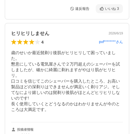
違反報告
いいね
3
ヒリヒリしません
2026/6/19
4
pvf********
さん
歳のせいか最近髭剃り後肌がヒリヒリして困っていまし
た。

懇意にしている電気屋さんで２万円超えのシェーバーを試
しましたが、確かに綺麗に剃れますがやはり肌がヒリヒ
リ。

口コミを信じてこのシェーバーを購入したところ、お高い
製品ほどの深剃りはできませんが満足いく剃りアジ。そし
てなにより嬉しいのは髭剃り後肌がほとんどヒリヒリしな
いのです!

長く使用していくとどうなるのかはわかりませんが今のと
ころは大満足です。
投稿者情報