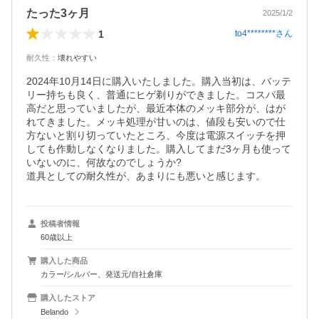
たった3ヶ月
2025/1/2
1
to4********
さん
耐久性
：
壊れやすい
2024年10月14日に購入いたしました。購入当初は、バッテ
リー持ちも良く、普通にヒゲ剃りができました。コスパ最
高だと思っていましたが、最近本体のメッキ部分が、はが
れてきました。メッキ処理が甘いのは、値段も安いので仕
方ないと割り切っていたところ、今度は電源スイッチを押
しても作動しなくなりました。購入してまだ3ヶ月も使って
いないのに、何故なのでしょうか?

道具としての耐久性が、あまりにも悪いと感じます。
投稿者情報
60歳以上
購入した商品
カラー/シルバー、発送元/自社倉庫
購入したストア
Belando