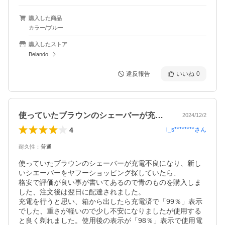
購入した商品
カラー/ブルー
購入したストア
Belando
違反報告
いいね
0
使っていたブラウンのシェーバーが充電不…
2024/12/2
4
i_s********
さん
耐久性
：
普通
使っていたブラウンのシェーバーが充電不良になり、新し
いシエーバーをヤフーショッピング探していたら、

格安で評価が良い事が書いてあるので青のものを購入しま
した、注文後は翌日に配達されました。

充電を行うと思い、箱から出したら充電済で「99％」表示
でした、重さが軽いので少し不安になりましたが使用する
と良く剃れました。使用後の表示が「98％」表示で使用電