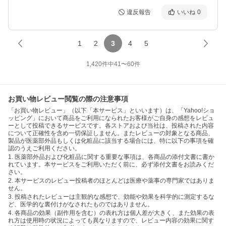
違反報告
いいね
0
1
2
3
4
5
1,420
件中
41
〜
60
件
お買い物レビュー閲覧の際の注意事項
「お買い物レビュー」（以下「本サービス」といいます）は、「Yahoo!ショ
ッピング」において商品をご利用になられたお客様がご自身の感想をレビュ
ーとして投稿できるサービスです。各ストアおよび当社は、投稿された内容
について正確性を含め一切保証しません。またレビューの対象となる商品、
製品が医薬部外品もしくは化粧品に該当する場合には、特に以下の事項を確
認のうえご利用ください。
1. 医薬部外品および化粧品に関する重要な事項は、各商品の添付文書に書か
れています。本サービスをご利用いただく前に、必ず添付文書をお読みくだ
さい。
2. 本サービスのレビュー投稿者のほとんどは医療や薬事の専門家ではありま
せん。
3. 投稿されたレビューは主観的な感想で、効能や効果を科学的に測定するな
ど、医学的な裏付けがなされたものではありません。
4. 各商品の効果（副作用を含む）の表れ方は個人差が大きく、また効果の表
れ方は使用時の状況によっても異なりますので、レビュー内容の効果に関す