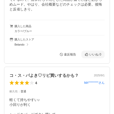
めムード。やはり、会社概要などのチェックは必要。後悔
と反省しきり。
購入した商品
カラー/ブルー
購入したストア
Belando
違反報告
いいね
0
コ・ス・パよき♡リピ買いするかも？
2025/9/1
4
tsh********
さん
耐久性
：
普通
軽くて持ちやすい♪

小回りが利く
