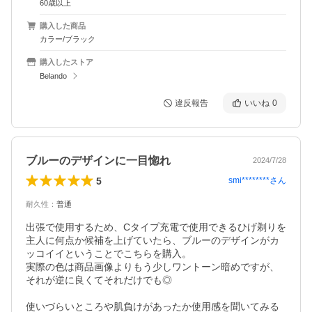
60歳以上
購入した商品
カラー/ブラック
購入したストア
Belando
違反報告
いいね
0
ブルーのデザインに一目惚れ
2024/7/28
5
smi********
さん
耐久性
：
普通
出張で使用するため、Cタイプ充電で使用できるひげ剃りを
主人に何点か候補を上げていたら、ブルーのデザインがカ
ッコイイということでこちらを購入。

実際の色は商品画像よりもう少しワントーン暗めですが、
それが逆に良くてそれだけでも◎

使いづらいところや肌負けがあったか使用感を聞いてみる