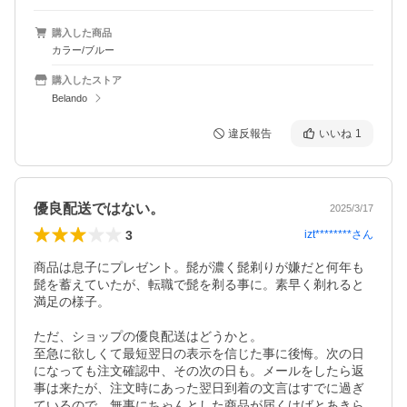
購入した商品
カラー/ブルー
購入したストア
Belando
違反報告
いいね
1
優良配送ではない。
2025/3/17
3
izt********
さん
商品は息子にプレゼント。髭が濃く髭剃りが嫌だと何年も
髭を蓄えていたが、転職で髭を剃る事に。素早く剃れると
満足の様子。

ただ、ショップの優良配送はどうかと。

至急に欲しくて最短翌日の表示を信じた事に後悔。次の日
になっても注文確認中、その次の日も。メールをしたら返
事は来たが、注文時にあった翌日到着の文言はすでに過ぎ
ているので、無事にちゃんとした商品が届くけばとあきら