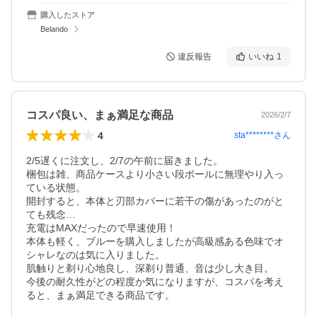
購入したストア
Belando
違反報告
いいね
1
コスパ良い、まぁ満足な商品
2026/2/7
4
sta********
さん
2/5遅くに注文し、2/7の午前に届きました。

梱包は雑、商品ケースより小さい段ボールに無理やり入っ
ている状態。

開封すると、本体と刃部カバーに若干の傷があったのがと
ても残念…

充電はMAXだったので早速使用！

本体も軽く、ブルーを購入しましたが高級感ある色味でオ
シャレなのは気に入りました。

肌触りと剃り心地良し、深剃り普通、音は少し大き目。

今後の耐久性がどの程度か気になりますが、コスパを考え
ると、まぁ満足できる商品です。