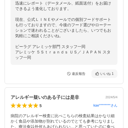
迅速にレポート（データメール、紙面送付）をお届け
できるよう進化しております。

現在、公式ＬＩＮＥやメールでの個別フードサポート
も行っておりますので、今後のフード選びやローテー
ションで迷われることがございましたら、いつでもお
気軽にご相談くださいね。

ビーラグ アレミッケ部門 スタッフ一同

アレミッケ ５Ｓｔｒａｎｄｓ ＵＳ／ＪＡＰＡＮ スタ
ッフ一同
違反報告
いいね
1
アレルギー疑いのある子には是非
2024/5/4
5
kae********
さん
病院のアレルギー検査に比べこちらの検査結果はかなり細
かく食品や添加物が別れているのでとても参考になりまし
た。療法食以外何もあげられない…と思っていたのに食べ