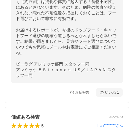
く（約９割）は消化や体質に起因する「食物不耐性」
にあるとされています。そのため、病院の検査で捉え
きれない隠れた不耐性源を把握しておくことは、フー
ド選びにおいて非常に有効です。

お届けするレポートが、今後のドッグフード・キャッ
トフード選びの明確な道しるべとなれましたら幸いで
す。結果が届きましたら、見方やフード選びについて
いつでもお気軽にメールやお電話にてご相談ください
ね。

ビーラグ アレミッケ部門 スタッフ一同

アレミッケ ５Ｓｔｒａｎｄｓ ＵＳ／ＪＡＰＡＮ スタ
ッフ一同
違反報告
いいね
1
価値ある検査
2022/1/23
5
han********
さん