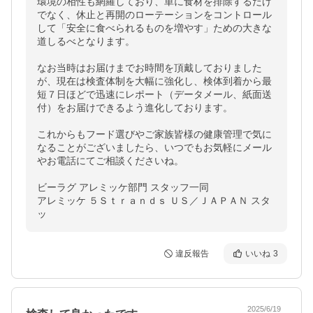
環境の相性も網羅しており、単に食材を排除するだけ
でなく、休止と再開のローテーションをコントロール
して「安全に食べられるものを増やす」ための大きな
道しるべとなります。

なお当時はお届けまでお時間を頂戴しておりました
が、現在は検査体制を大幅に強化し、検体到着から最
短７日ほどで迅速にレポート（データメール、紙面送
付）をお届けできるよう進化しております。

これからもフード選びやご家族皆様の健康管理で気に
なることがございましたら、いつでもお気軽にメール
やお電話にてご相談くださいね。

ビーラグ アレミッケ部門 スタッフ一同

アレミッケ ５Ｓｔｒａｎｄｓ ＵＳ／ＪＡＰＡＮ スタ
ッ
違反報告
いいね
3
2025/6/19