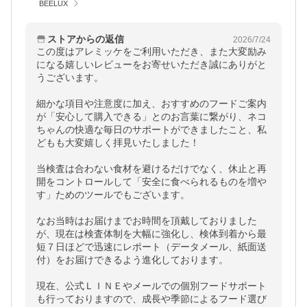
BEELUX
ストアからの返信
2026/7/24
この度はアレミッケをご利用いただき、また大変励み
になる嬉しいレビューをお寄せいただき誠にありがと
うございます。

細かな項目や注意度に加え、おすすめのフードご案内
が「安心して購入できる」とのお言葉に繋がり、ネコ
ちゃんの快適な毎日のサポートができましたこと、私
どもも大変嬉しく拝見いたしました！

当検査は合わない食材を避けるだけでなく、休止と再
開をコントロールして「安全に食べられるものを増や
す」ためのツールでもございます。

なお当時はお届けまでお時間を頂戴しておりました
が、現在は検査体制を大幅に強化し、検体到着から最
短７日ほどで迅速にレポート（データメール、紙面送
付）をお届けできるよう進化しております。

現在、公式ＬＩＮＥやメールでの個別フードサポート
も行っておりますので、成長や季節によるフード選び