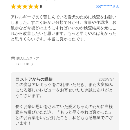
5
pot********
さん
アレルギーで長く苦しんでいる愛犬のために検査をお願い
しました。すごく細かい分類で分かり、食事や住環境、お
散歩など今後どのようにすればいいのか検査結果を元にこ
れから改善したいと思います。もっと早くやれば良かった
と思うくらいです。本当に良かったです。
購入したストア
BEELUX
ストアからの返信
2026/7/24
この度はアレミッケをご利用いただき、また大変励み
になる嬉しいレビューをお寄せいただき誠にありがと
うございます。

長くお辛い思いをされていた愛犬ちゃんのために当検
査をお選びいただき、「もっと早くやれば良かった」
とのお言葉をいただけたこと、私どもも感無量でござ
います！
