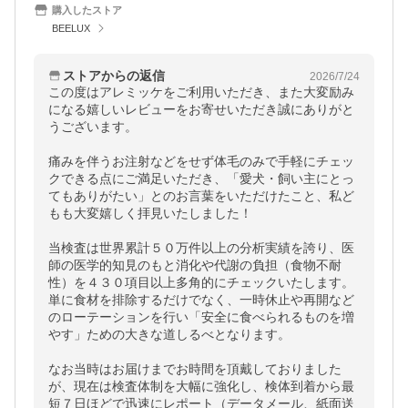
購入したストア
BEELUX
ストアからの返信
2026/7/24
この度はアレミッケをご利用いただき、また大変励み
になる嬉しいレビューをお寄せいただき誠にありがと
うございます。

痛みを伴うお注射などをせず体毛のみで手軽にチェッ
クできる点にご満足いただき、「愛犬・飼い主にとっ
てもありがたい」とのお言葉をいただけたこと、私ど
もも大変嬉しく拝見いたしました！

当検査は世界累計５０万件以上の分析実績を誇り、医
師の医学的知見のもと消化や代謝の負担（食物不耐
性）を４３０項目以上多角的にチェックいたします。
単に食材を排除するだけでなく、一時休止や再開など
のローテーションを行い「安全に食べられるものを増
やす」ための大きな道しるべとなります。

なお当時はお届けまでお時間を頂戴しておりました
が、現在は検査体制を大幅に強化し、検体到着から最
短７日ほどで迅速にレポート（データメール、紙面送