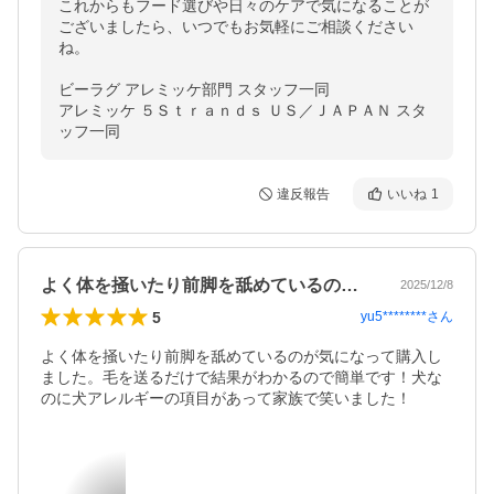
これからもフード選びや日々のケアで気になることが
ございましたら、いつでもお気軽にご相談ください
ね。

ビーラグ アレミッケ部門 スタッフ一同

アレミッケ ５Ｓｔｒａｎｄｓ ＵＳ／ＪＡＰＡＮ スタ
ッフ一同
違反報告
いいね
1
よく体を掻いたり前脚を舐めているのが気…
2025/12/8
5
yu5********
さん
よく体を掻いたり前脚を舐めているのが気になって購入し
ました。毛を送るだけで結果がわかるので簡単です！犬な
のに犬アレルギーの項目があって家族で笑いました！