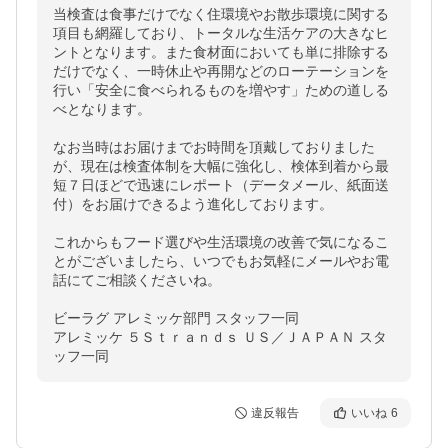
当検査は食事だけでなく住環境やお散歩環境に関する
項目も網羅しており、トータルな生活ケアの大きなヒ
ントとなります。また食材面においても単に排除する
だけでなく、一時休止や再開などのローテーションを
行い「安全に食べられるものを増やす」ための道しる
べとなります。

なお当時はお届けまでお時間を頂戴しておりました
が、現在は検査体制を大幅に強化し、検体到着から最
短７日ほどで迅速にレポート（データメール、紙面送
付）をお届けできるよう進化しております。

これからもフード選びや生活環境の改善で気になるこ
とがございましたら、いつでもお気軽にメールやお電
話にてご相談くださいね。

ビーラグ アレミッケ部門 スタッフ一同

アレミッケ ５Ｓｔｒａｎｄｓ ＵＳ／ＪＡＰＡＮ スタ
ッフ一同
違反報告
いいね
6