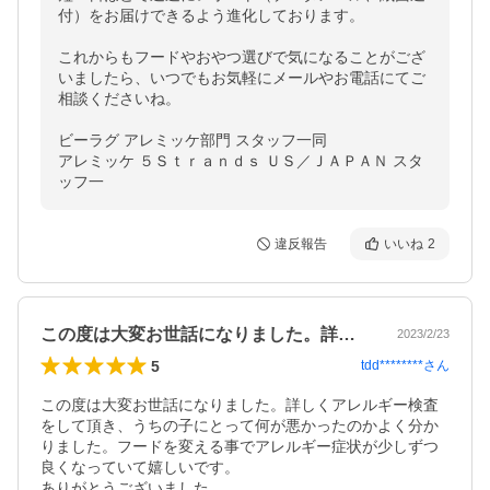
付）をお届けできるよう進化しております。

これからもフードやおやつ選びで気になることがござ
いましたら、いつでもお気軽にメールやお電話にてご
相談くださいね。

ビーラグ アレミッケ部門 スタッフ一同

アレミッケ ５Ｓｔｒａｎｄｓ ＵＳ／ＪＡＰＡＮ スタ
ッフ一
違反報告
いいね
2
この度は大変お世話になりました。詳しく…
2023/2/23
5
tdd********
さん
この度は大変お世話になりました。詳しくアレルギー検査
をして頂き、うちの子にとって何が悪かったのかよく分か
りました。フードを変える事でアレルギー症状が少しずつ
良くなっていて嬉しいです。

ありがとうございました。