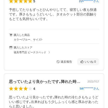
5
pys********
さん
予想してたりもずっとひんやりしてて、寝苦しい夜も快適
です。厚さもちょうどいいし、タオルケット部分の肌触り
もとても気持ちいいです。
購入した商品
カラー/ブルー、サイズ/-
購入したストア
寝具専門店 ビーナスベッド
違反報告
いいね
0
思っていたより良かったです｡降れた時の…
2021/7/17
4
tak********
さん
思っていたより良かったです｡降れた時の冷たさもちょうど
いい感じです｡出来ればもう少しふっくら感と厚みがあった
らと思いました。