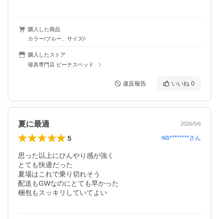
購入した商品
カラー/ブルー、サイズ/-
購入したストア
寝具専門店 ビーナスベッド
違反報告
いいね
0
夏に最適
2026/5/6
5
rkb********
さん
思った以上にひんやり感が強く

とても快適だった

夏場はこれで乗り切れそう

配送もGWなのにとても早かった

梱包もスッキリしていてよい