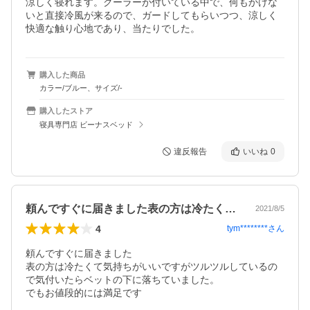
涼しく寝れます。クーラーが付いている中で、何もかけな
いと直接冷風が来るので、ガードしてもらいつつ、涼しく
快適な触り心地であり、当たりでした。
購入した商品
カラー/ブルー、サイズ/-
購入したストア
寝具専門店 ビーナスベッド
違反報告
いいね
0
頼んですぐに届きました表の方は冷たくて…
2021/8/5
4
tym********
さん
頼んですぐに届きました

表の方は冷たくて気持ちがいいですがツルツルしているの
で気付いたらベットの下に落ちていました。

でもお値段的には満足です