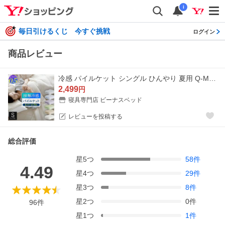
i
毎日引けるくじ 今すぐ挑戦
ログイン
商品レビュー
冷感 パイルケット シングル ひんやり 夏用 Q-MAX 0.5 快眠エアさらクール 140×200cm 接触冷感 涼感 冷却 クールケット ブランケット ひざ掛け
2,499
円
寝具専門店 ビーナスベッド
レビューを投稿する
総合評価
星
5
つ
58
件
4.49
星
4
つ
29
件
星
3
つ
8
件
星
2
つ
0
件
96
件
星
1
つ
1
件