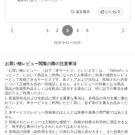
違反報告
いいね
0
1
2
3
4
5
96
件中
41
〜
60
件
お買い物レビュー閲覧の際の注意事項
「お買い物レビュー」（以下「本サービス」といいます）は、「Yahoo!ショ
ッピング」において商品をご利用になられたお客様がご自身の感想をレビュ
ーとして投稿できるサービスです。各ストアおよび当社は、投稿された内容
について正確性を含め一切保証しません。またレビューの対象となる商品、
製品が医薬部外品もしくは化粧品に該当する場合には、特に以下の事項を確
認のうえご利用ください。
1. 医薬部外品および化粧品に関する重要な事項は、各商品の添付文書に書か
れています。本サービスをご利用いただく前に、必ず添付文書をお読みくだ
さい。
2. 本サービスのレビュー投稿者のほとんどは医療や薬事の専門家ではありま
せん。
3. 投稿されたレビューは主観的な感想で、効能や効果を科学的に測定するな
ど、医学的な裏付けがなされたものではありません。
4. 各商品の効果（副作用を含む）の表れ方は個人差が大きく、また効果の表