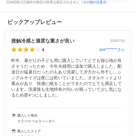
AI回答の正確性や商品の効果は保証されません（
その他の注意点
）
ピックアップレビュー
接触冷感と適度な重さが良い
2026/7/15
4
aya********
さん
昨年、暑がりの子ども用に購入していてとても寝心地が良
さそうだったため、今年夫婦用に追加で購入しました。配
達日が猛暑日だったのもあり洗濯して夕方から外干し、シ
ングルサイズは夜には乾いていました。タオルケットより
重みがあり、快適に眠ることができたのでとても満足して
います。洗濯後も生地特有の匂いが残っていて少し気にな
るため星4つにしました。
購入した商品
カラー/クールラベンダー
購入したストア