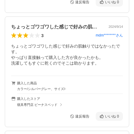
違反報告
いいね
0
ちょっとゴワゴワした感じで好みの肌触り…
2024/9/14
3
mdm********
さん
ちょっとゴワゴワした感じで好みの肌触りではなかったで
す。

やっぱり直接触って購入した方が良かったかも。

洗濯してもすぐに乾くのでそこは助かります。
購入した商品
カラー/シルバーグレー、サイズ/-
購入したストア
寝具専門店 ビーナスベッド
違反報告
いいね
0