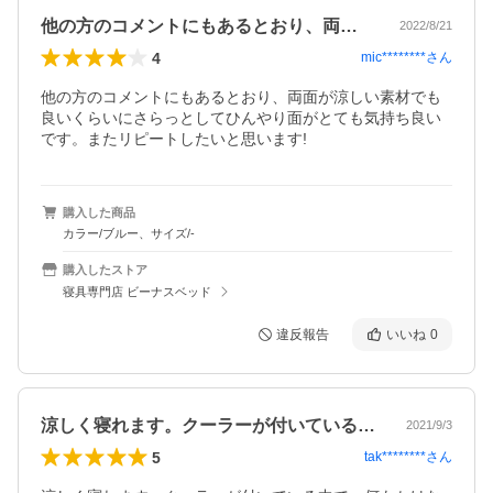
他の方のコメントにもあるとおり、両面が…
2022/8/21
4
mic********
さん
他の方のコメントにもあるとおり、両面が涼しい素材でも
良いくらいにさらっとしてひんやり面がとても気持ち良い
です。またリピートしたいと思います!
購入した商品
カラー/ブルー、サイズ/-
購入したストア
寝具専門店 ビーナスベッド
違反報告
いいね
0
涼しく寝れます。クーラーが付いている中…
2021/9/3
5
tak********
さん