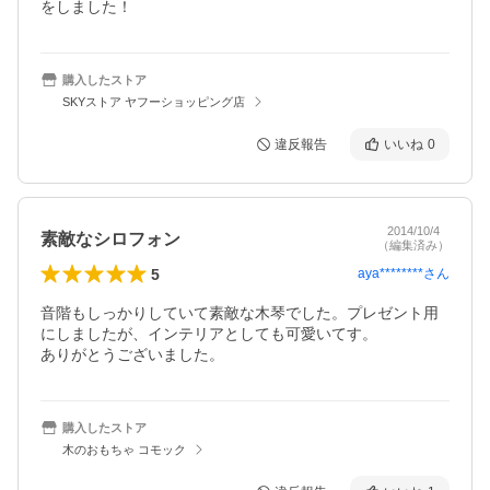
をしました！
購入したストア
SKYストア ヤフーショッピング店
違反報告
いいね
0
2014/10/4
素敵なシロフォン
（編集済み）
5
aya********
さん
音階もしっかりしていて素敵な木琴でした。プレゼント用
にしましたが、インテリアとしても可愛いてす。

ありがとうございました。
購入したストア
木のおもちゃ コモック