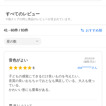
すべてのレビュー
※他ストアの同じ商品のレビューが含まれています。
41
-
60
件 /
93
件
おすすめ順
星の数
2014/1/9
音色がよい
（編集済み）
5
ysa********
さん
子どもの感覚にできるだけ良いものを与えたい。

音質の良いおもちゃでおとなも満足している。大人も使っ
ている。

かわいい形にも愛着がある。
購入したストア