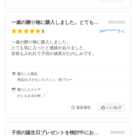
一歳の贈り物に購入しました。とても気に…
2021/10/19
5
yim********
さん
一歳の贈り物に購入しました。

とても気に入ったと連絡がありました。

名前も入れれて子供の成長がたのしみです。
購入した商品
商品/おさかなシロフォン、色/ブルー
購入したストア
がじゅまるの樹
違反報告
いいね
0
子供の誕生日プレゼントを検討中におさか…
2022/3/20