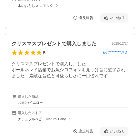
木のおもちゃ コモック
違反報告
いいね
1
クリスマスプレゼントで購入しましたボー…
2025/12/24
5
ugt********
さん
クリスマスプレゼントで購入しました

ボールネンド店舗でお魚シロフォンを見つけ音に魅了され
ました　素敵な音色と可愛らしさに一目惚れです
購入した商品
お届け/イエロー
購入したストア
ナチュラルベビー Natural Baby
違反報告
いいね
0