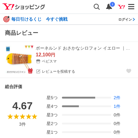
i
毎日引けるくじ 今すぐ挑戦
ログイン
商品レビュー
ボーネルンド おさかなシロフォン イエロー ｜お魚シロフォン 木琴・楽器 知育玩具 日本製 誕生祝 出産祝 T0Y
12,100
円
ベビスマ
レビューを投稿する
総合評価
星
5
つ
2
件
4.67
星
4
つ
1
件
星
3
つ
0
件
星
2
つ
0
件
3
件
星
1
つ
0
件