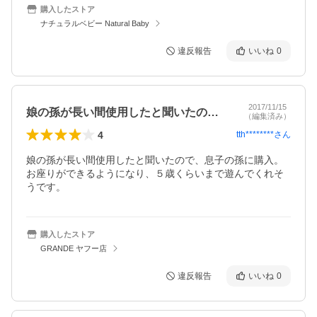
購入したストア
ナチュラルベビー Natural Baby
違反報告
いいね
0
2017/11/15
娘の孫が長い間使用したと聞いたので、息…
（編集済み）
4
tth********
さん
娘の孫が長い間使用したと聞いたので、息子の孫に購入。
お座りができるようになり、５歳くらいまで遊んでくれそ
うです。
購入したストア
GRANDE ヤフー店
違反報告
いいね
0