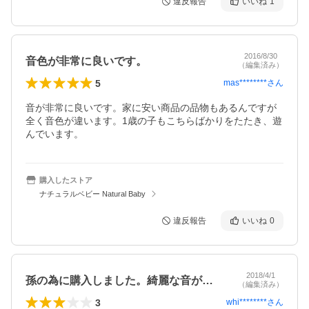
違反報告
いいね
1
2016/8/30
音色が非常に良いです。
（編集済み）
5
mas********
さん
音が非常に良いです。家に安い商品の品物もあるんですが
全く音色が違います。1歳の子もこちらばかりをたたき、遊
んでいます。
購入したストア
ナチュラルベビー Natural Baby
違反報告
いいね
0
2018/4/1
孫の為に購入しました。綺麗な音が出て良…
（編集済み）
3
whi********
さん