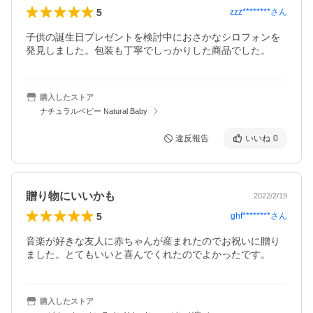
5
zzz********
さん
子供の誕生日プレゼントを検討中におさかなシロフォンを
発見しました。包装も丁寧でしっかりした商品でした。
購入したストア
ナチュラルベビー Natural Baby
違反報告
いいね
0
贈り物にいいかも
2022/2/19
5
ghf********
さん
音楽が好きな友人に赤ちゃんが産まれたのでお祝いに贈り
ました。とてもいいと喜んでくれたのでよかったです。
購入したストア