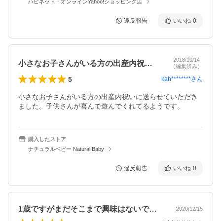
ハピネット・オンラインYahoo!ショッピング店
違反報告
いいね
0
2018/10/14
小さなお子さんがいる方の出産内祝いに送…
（編集済み）
5
kah********
さん
小さなお子さんがいる方の出産内祝いに送らせていただき
ました。子供さんが喜んで遊んでくれてるようです。
購入したストア
ナチュラルベビー Natural Baby
違反報告
いいね
0
1歳ですがまだそこまで興味はないですが…
2020/12/15