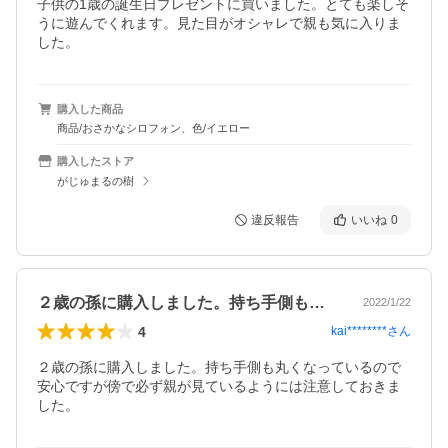
子供の1歳の誕生日プレゼントに買いました。とても楽しそ
うに遊んでくれます。見た目がオシャレで親も気に入りま
した。
購入した商品
商品/おさかなシロフォン、色/イエロー
購入したストア
がじゅまるの樹
違反報告
いいね
0
２歳の孫に購入しました。持ち手側も丸く…
2022/1/22
4
kai********
さん
２歳の孫に購入しました。持ち手側も丸くなっているので
安心ですが傍で必ず親が見ているようには注意しておきま
した。