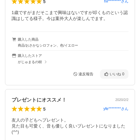
5
hir********
さん
1歳ですがまだそこまで興味はないですが叩くものという認
識はしてる様子。今は案外大人が楽しんでます。
購入した商品
商品/おさかなシロフォン、色/イエロー
購入したストア
がじゅまるの樹
違反報告
いいね
0
プレゼントにオススメ！
2020/2/2
5
yfe********
さん
友人の子どもへプレゼント。

見た目も可愛く、音も優しく良いプレゼントになりました
(^^)