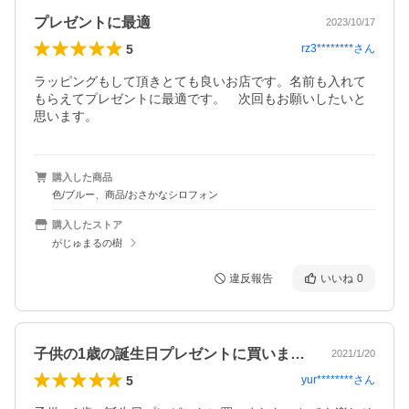
プレゼントに最適
2023/10/17
5
rz3********
さん
ラッピングもして頂きとても良いお店です。名前も入れて
もらえてプレゼントに最適です。　次回もお願いしたいと
思います。
購入した商品
色/ブルー、商品/おさかなシロフォン
購入したストア
がじゅまるの樹
違反報告
いいね
0
子供の1歳の誕生日プレゼントに買いまし…
2021/1/20
5
yur********
さん