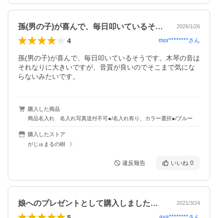
孫(男の子)が喜んで、毎日叩いているそ…
2026/1/26
4
mor********
さん
孫(男の子)が喜んで、毎日叩いているそうです。木琴の音は
それなりに大きいですが、音質が良いのでそこまで気にな
らないみたいです。
購入した商品
商品名入れ 名入れ写真送付不可●/名入れ有り、カラー選択●/ブルー
購入したストア
がじゅまるの樹
違反報告
いいね
0
娘へのプレゼントとして購入しました。楽…
2021/3/24
5
aya********
さん