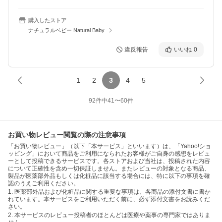
購入したストア
ナチュラルベビー Natural Baby
違反報告
いいね
0
1
2
3
4
5
92
件中
41
〜
60
件
お買い物レビュー閲覧の際の注意事項
「お買い物レビュー」（以下「本サービス」といいます）は、「Yahoo!ショ
ッピング」において商品をご利用になられたお客様がご自身の感想をレビュ
ーとして投稿できるサービスです。各ストアおよび当社は、投稿された内容
について正確性を含め一切保証しません。またレビューの対象となる商品、
製品が医薬部外品もしくは化粧品に該当する場合には、特に以下の事項を確
認のうえご利用ください。
1. 医薬部外品および化粧品に関する重要な事項は、各商品の添付文書に書か
れています。本サービスをご利用いただく前に、必ず添付文書をお読みくだ
さい。
2. 本サービスのレビュー投稿者のほとんどは医療や薬事の専門家ではありま