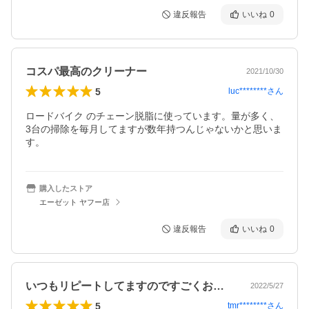
違反報告
いいね
0
コスパ最高のクリーナー
2021/10/30
5
luc********
さん
ロードバイク のチェーン脱脂に使っています。量が多く、
3台の掃除を毎月してますが数年持つんじゃないかと思いま
す。
購入したストア
エーゼット ヤフー店
違反報告
いいね
0
いつもリピートしてますのですごくお気に…
2022/5/27
5
tmr********
さん