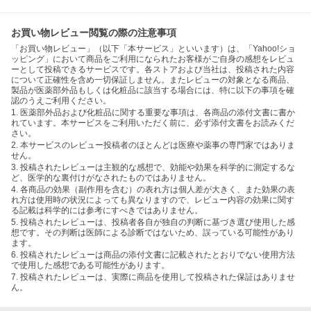
お買い物レビュー閲覧の際の注意事項
「お買い物レビュー」（以下「本サービス」といいます）は、「Yahoo!ショ
ッピング」において商品をご利用になられたお客様がご自身の感想をレビュ
ーとして投稿できるサービスです。各ストアおよび当社は、投稿された内容
について正確性を含め一切保証しません。またレビューの対象となる商品、
製品が医薬部外品もしくは化粧品に該当する場合には、特に以下の事項を確
認のうえご利用ください。
1. 医薬部外品および化粧品に関する重要な事項は、各商品の添付文書に書か
れています。本サービスをご利用いただく前に、必ず添付文書をお読みくだ
さい。
2. 本サービスのレビュー投稿者のほとんどは医療や薬事の専門家ではありま
せん。
3. 投稿されたレビューは主観的な感想で、効能や効果を科学的に測定するな
ど、医学的な裏付けがなされたものではありません。
4. 各商品の効果（副作用を含む）の表れ方は個人差が大きく、また効果の表
れ方は使用時の状況によっても異なりますので、レビュー内容の効果に関す
る記載は科学的には参考にすべきではありません。
5. 投稿されたレビューは、投稿者各自が独自の判断に基づき選び使用した感
想です。その判断は医師による診断ではないため、誤っている可能性があり
ます。
6. 投稿されたレビューは商品の添付文書に記載されたとおりでない使用方法
で使用した感想である可能性があります。
7. 投稿されたレビューは、実際に商品を使用して投稿された保証はありませ
ん。