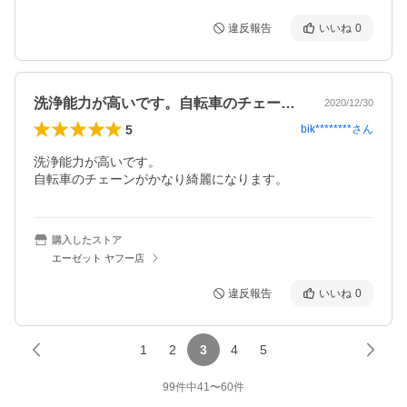
違反報告
いいね
0
洗浄能力が高いです。自転車のチェーンが…
2020/12/30
5
bik********
さん
洗浄能力が高いです。

自転車のチェーンがかなり綺麗になります。
購入したストア
エーゼット ヤフー店
違反報告
いいね
0
1
2
3
4
5
99
件中
41
〜
60
件