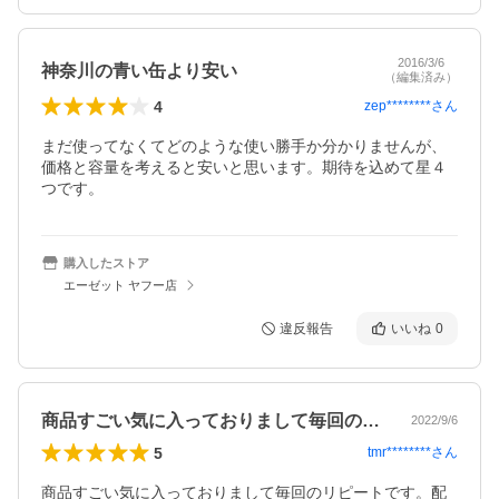
2016/3/6
神奈川の青い缶より安い
（編集済み）
4
zep********
さん
まだ使ってなくてどのような使い勝手か分かりませんが、
価格と容量を考えると安いと思います。期待を込めて星４
つです。
購入したストア
エーゼット ヤフー店
違反報告
いいね
0
商品すごい気に入っておりまして毎回のリ…
2022/9/6
5
tmr********
さん
商品すごい気に入っておりまして毎回のリピートです。配