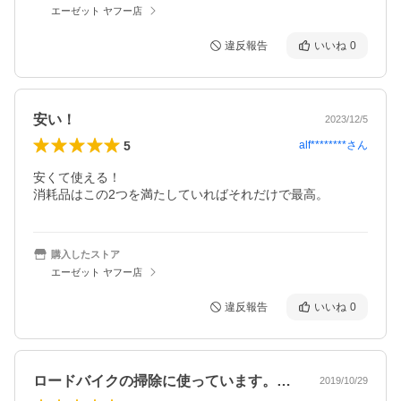
エーゼット ヤフー店
違反報告
いいね
0
安い！
2023/12/5
5
alf********
さん
安くて使える！

消耗品はこの2つを満たしていればそれだけで最高。
購入したストア
エーゼット ヤフー店
違反報告
いいね
0
ロードバイクの掃除に使っています。とて…
2019/10/29