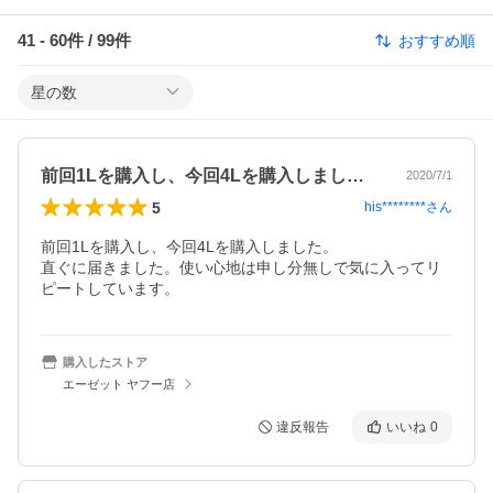
41
-
60
件 /
99
件
おすすめ順
星の数
前回1Lを購入し、今回4Lを購入しまし…
2020/7/1
5
his********
さん
前回1Lを購入し、今回4Lを購入しました。

直ぐに届きました。使い心地は申し分無しで気に入ってリ
ピートしています。
購入したストア
エーゼット ヤフー店
違反報告
いいね
0