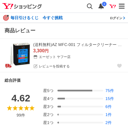
i
毎日引けるくじ 今すぐ挑戦
ログイン
商品レビュー
(送料無料)AZ MFC-001 フィルタークリーナー 4L バイク用湿式エアーフィルター洗浄/送料無料(北海道・沖縄・離島除く)
3,300
円
エーゼット ヤフー店
レビューを投稿する
総合評価
星
5
つ
75
件
4.62
星
4
つ
15
件
星
3
つ
6
件
星
2
つ
1
件
99
件
星
1
つ
2
件