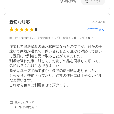
違反報告
いいね
0
親切な対応
2025/6/28
5
hir********
さん
耐久性
：
壊れにくい
、
充電の持ち
：
普通
、
音質
：
普通
、
画質
：
良い
注文して発送済みの表示状態になったのですが、何かの手
違いで到着が遅れて、問い合わせたら直ぐに対応して頂い
て翌日には到着し受け取ることができました。

到着が遅れた事に対して、お詫びの品を同梱して頂いて、
気持ち良くお取引きできました。

商品はユーズド品ですが、多少の使用感はありましたが、
しっかりと整備されており、通常の使用には十分なレベル
だと思います。

これから色々と利用させて頂きます。
購入したストア
ATR良品専門店