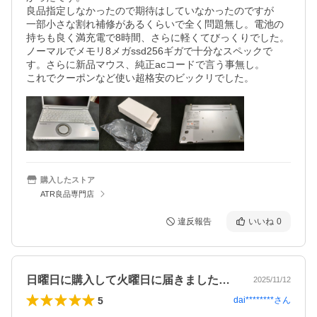
良品指定しなかったので期待はしていなかったのですが

一部小さな割れ補修があるくらいで全く問題無し。電池の
持ちも良く満充電で8時間、さらに軽くてびっくりでした。
ノーマルでメモリ8メガssd256ギガで十分なスペックで
す。さらに新品マウス、純正acコードで言う事無し。

これでクーポンなど使い超格安のビックリでした。
購入したストア
ATR良品専門店
違反報告
いいね
0
日曜日に購入して火曜日に届きました。内…
2025/11/12
5
dai********
さん