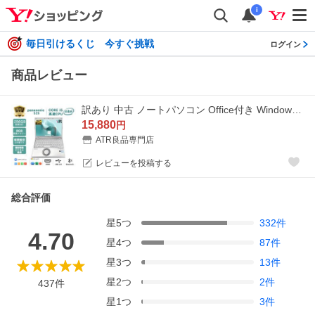
i
毎日引けるくじ 今すぐ挑戦
ログイン
商品レビュー
訳あり 中古 ノートパソコン Office付き Windows11 初期設定不要 Panasonic 第7世代Core i5 メモリ8GB SSD256GB 12.1型 レッツノート パソコン sz6 軽量 爆買
15,880
円
ATR良品専門店
レビューを投稿する
総合評価
星
5
つ
332
件
4.70
星
4
つ
87
件
星
3
つ
13
件
星
2
つ
2
件
437
件
星
1
つ
3
件