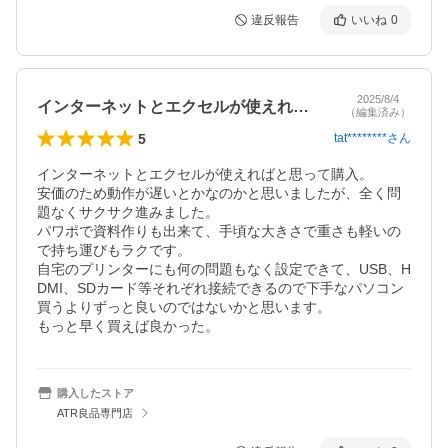
違反報告
いいね
0
2025/8/4
インターネットとエクセルが使えればと思…
（編集済み）
5
tat********
さん
インターネットとエクセルが使えればと思って購入。

安価のため動作が遅いとかなのかと思いましたが、全く問
題なくサクサク進みました。

パワポで資料作りも出来て、手頃な大きさで重さも軽いの
で持ち運びもラクです。

自宅のプリンターにも何の問題もなく設定できて、USB、H
DMI、SDカード等それぞれ接続できるので下手なパソコン
買うよりずっと良いのではないかと思います。

もっと早く買えば良かった。
購入したストア
ATR良品専門店