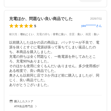
充電ほか、問題ない良い商品でした
2026/7/11
5
yas********
さん
耐久性
：
壊れにくい
、
充電の持ち
：
非常に良い
、
音質
：
良い
、
画質
：
良い
以前購入したほかの店の商品は、バッテリーが不良で、電
源を抜くとすぐに電源頑張って落ちてしまい返品したの
ち、本商品を購入しました。

充電の持ちは全く問題なく、一晩電源を外してみたとこ
ろ、充電90%ありました。

そのほかも使用に全くもんだいありません。多少使用感が
ある程度で、良い商品でした。

奥さんも以前同じ店で３か月ほど前に購入しましたが、同
じく、良い商品でした。

ありがとうございました。
購入したストア
ATR良品専門店