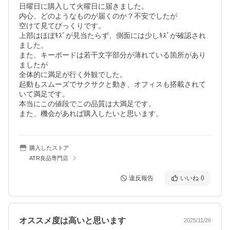
日曜日に購入して火曜日に届きました。

内心、どのようなものが届くのか？不安でしたが

空けて見てびっくりです。

上部はほぼｷｽﾞが見当たらず、側面には少しｷｽﾞが確認され
ました。

また、キーボードは若干文字部分が薄れている箇所があり
ましたが

全体的に満足が行く外観でした。

起動もスムーズでサクサクと動き、オフィスも搭載されて
いて満足です。

本当にこの値段でこの品質は大満足です。

また、機会があれば購入したいと思います。
購入したストア
ATR良品専門店
違反報告
いいね
0
オススメ度は高いと思います
2025/11/26