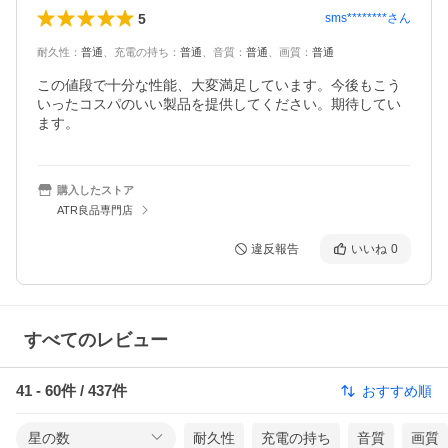
5
sms********
さん
耐久性
：
普通
、
充電の持ち
：
普通
、
音質
：
普通
、
画質
：
普通
この値段で十分な性能、大変満足しています。今後もこう
いったコスパのいい製品を提供してください。期待してい
ます。
購入したストア
ATR良品専門店
違反報告
いいね
0
すべてのレビュー
41
-
60
件 /
437
件
おすすめ順
星の数
耐久性
充電の持ち
音質
画質