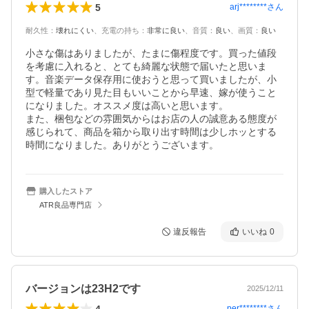
5
arj********
さん
耐久性
：
壊れにくい
、
充電の持ち
：
非常に良い
、
音質
：
良い
、
画質
：
良い
小さな傷はありましたが、たまに傷程度です。買った値段
を考慮に入れると、とても綺麗な状態で届いたと思いま
す。音楽データ保存用に使おうと思って買いましたが、小
型で軽量であり見た目もいいことから早速、嫁が使うこと
になりました。オススメ度は高いと思います。

また、梱包などの雰囲気からはお店の人の誠意ある態度が
感じられて、商品を箱から取り出す時間は少しホッとする
時間になりました。ありがとうございます。
購入したストア
ATR良品専門店
違反報告
いいね
0
バージョンは23H2です
2025/12/11
4
per********
さん