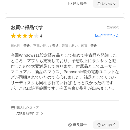
違反報告
いいね
0
お買い得品です
2025/5/6
4
ksq********
さん
耐久性
：
普通
、
充電の持ち
：
普通
、
音質
：
悪い
、
画質
：
普通
今回Windows11設定済み品として初めて中古品を発注した
ところ、アプリも充実しており、予想以上にサクサクと動
作したので大変満足しております。付属品としてユーザー
マニュアル、新品のマウス、Panasonic製の電源ユニットな
どが同梱されていたので安心しました。補足としてリカバ
リーディスクも同梱されていれば もっと良かったのです
が、これは許容範囲です。今回も良い取引が出来ました。
購入したストア
ATR良品専門店
違反報告
いいね
0