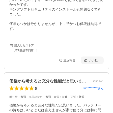
かったです。

キングソフトセキュリティのインストールも問題なくでき
ました。

何年もつかは分かりませんが、中古品かつお値段は納得で
す。
購入したストア
ATR良品専門店
違反報告
いいね
0
価格から考えると充分な性能だと思いまし…
2026/2/1
5
kin********
さん
耐久性
：
普通
、
充電の持ち
：
普通
、
音質
：
普通
、
画質
：
普通
価格から考えると充分な性能だと思いました。バッテリー
の持ちはいいとまだは言えませんが家で使う分には特に問