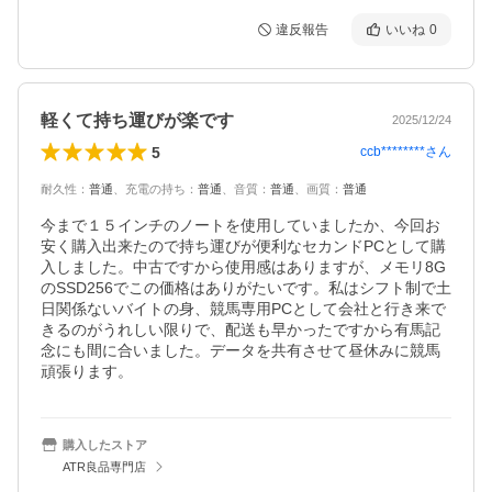
違反報告
いいね
0
軽くて持ち運びが楽です
2025/12/24
5
ccb********
さん
耐久性
：
普通
、
充電の持ち
：
普通
、
音質
：
普通
、
画質
：
普通
今まで１５インチのノートを使用していましたか、今回お
安く購入出来たので持ち運びが便利なセカンドPCとして購
入しました。中古ですから使用感はありますが、メモリ8G
のSSD256でこの価格はありがたいです。私はシフト制で土
日関係ないバイトの身、競馬専用PCとして会社と行き来で
きるのがうれしい限りで、配送も早かったですから有馬記
念にも間に合いました。データを共有させて昼休みに競馬
購入したストア
ATR良品専門店