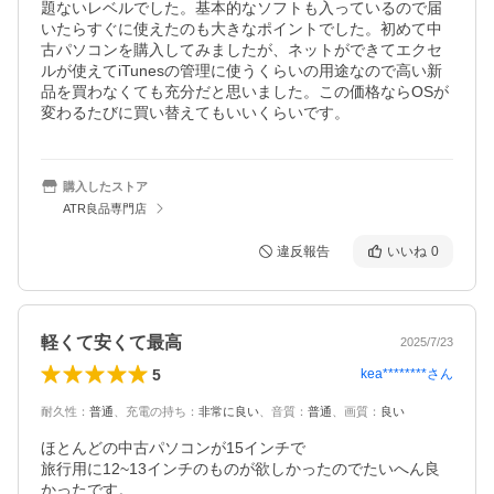
題ないレベルでした。基本的なソフトも入っているので届
いたらすぐに使えたのも大きなポイントでした。初めて中
古パソコンを購入してみましたが、ネットができてエクセ
ルが使えてiTunesの管理に使うくらいの用途なので高い新
品を買わなくても充分だと思いました。この価格ならOSが
変わるたびに買い替えてもいいくらいです。
購入したストア
ATR良品専門店
違反報告
いいね
0
軽くて安くて最高
2025/7/23
5
kea********
さん
耐久性
：
普通
、
充電の持ち
：
非常に良い
、
音質
：
普通
、
画質
：
良い
ほとんどの中古パソコンが15インチで

旅行用に12~13インチのものが欲しかったのでたいへん良
かったです。
