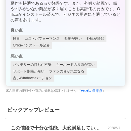
動作も快適である点が好評です。また、外観が綺麗で、傷
や凹みが少ない商品が多く届くことも高評価の要因です。O
fficeがインストール済みで、ビジネス用途にも適していると
の声もあります。
良い点
軽量
コストパフォーマンス
起動が速い
外観が綺麗
Officeインストール済み
悪い点
バッテリーの持ちが不安
キーボードの反応が悪い
サポート期限が短い
ファンの音が気になる
古いWindowsバージョン
AI回答の正確性や商品の効果は保証されません（
その他の注意点
）
ピックアップレビュー
この値段で十分な性能、大変満足していま…
2026/8/4