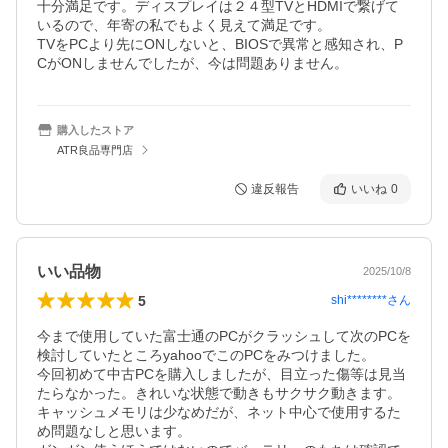
十分満足です。ディスプレイは２４型TVとHDMIで繋げて
いるので、年寄の私でもよく見えて満足です。

TVをPCより先にONしないと、BIOSで異常と感知され、P
CがONしませんでしたが、今は問題ありません。
購入したストア
ATR良品専門店
違反報告
いいね
0
いい品物
2025/10/8
5
shi********
さん
今まで使用していた富士通のPCがクラッシュして次のPCを
検討していたところyahooでこのPCをみつけました。

今回初めて中古PCを購入しましたが、目立った傷等は見当
たらなかった。きれいな状態で動きもサクサク動きます。
キャッシュメモリは少なめだが、ネット中心で使用するた
め問題なしと思います。
