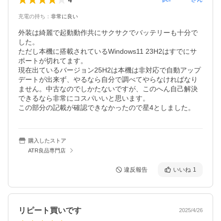
充電の持ち
：
非常に良い
外装は綺麗で起動動作共にサクサクでバッテリーも十分で
した。

ただし本機に搭載されているWindows11 23H2はすでにサ
ポートが切れてます。

現在出ているバージョン25H2は本機は非対応で自動アップ
デートが出来ず、やるなら自分で調べてやらなければなり
ません。中古なのでしかたないですが、このへん自己解決
できるなら非常にコスパいいと思います。

この部分の記載が確認できなかったので星4としました。
購入したストア
ATR良品専門店
違反報告
いいね
1
リピート買いです
2025/4/26