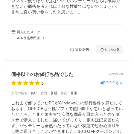
ガンガン使うほうではないのでバッテリーのもちは確認で
きないが価格を考えれば十分な性能ではないでしょうか。

非常に良い買い物をしたと思います。
購入したストア
ATR良品専門店
違反報告
いいね
0
価格以上のお値打ち品でした
2025/12/9
5
alj********
さん
充電の持ち
：
良い
、
音質
：
普通
、
画質
：
普通
これまで使っていたPCがWindows11の移行要件を満たして
おらず、OFFICEも互換ソフトで使い勝手が悪いと思ってい
たところ、たまたま中古で安価な商品が目に入ったのでダ
メ元で購入しました。届いてびっくり、傷もほぼ見当たら
ず、バッテリーも全然へたっていない状態で思わぬ掘り出
し物に巡り合うことができました。10％OFFクーポンとポ