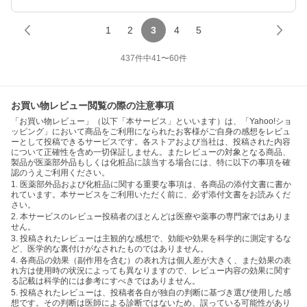
1
2
3
4
5
437
件中
41
〜
60
件
お買い物レビュー閲覧の際の注意事項
「お買い物レビュー」（以下「本サービス」といいます）は、「Yahoo!ショ
ッピング」において商品をご利用になられたお客様がご自身の感想をレビュ
ーとして投稿できるサービスです。各ストアおよび当社は、投稿された内容
について正確性を含め一切保証しません。またレビューの対象となる商品、
製品が医薬部外品もしくは化粧品に該当する場合には、特に以下の事項を確
認のうえご利用ください。
1. 医薬部外品および化粧品に関する重要な事項は、各商品の添付文書に書か
れています。本サービスをご利用いただく前に、必ず添付文書をお読みくだ
さい。
2. 本サービスのレビュー投稿者のほとんどは医療や薬事の専門家ではありま
せん。
3. 投稿されたレビューは主観的な感想で、効能や効果を科学的に測定するな
ど、医学的な裏付けがなされたものではありません。
4. 各商品の効果（副作用を含む）の表れ方は個人差が大きく、また効果の表
れ方は使用時の状況によっても異なりますので、レビュー内容の効果に関す
る記載は科学的には参考にすべきではありません。
5. 投稿されたレビューは、投稿者各自が独自の判断に基づき選び使用した感
想です。その判断は医師による診断ではないため、誤っている可能性があり