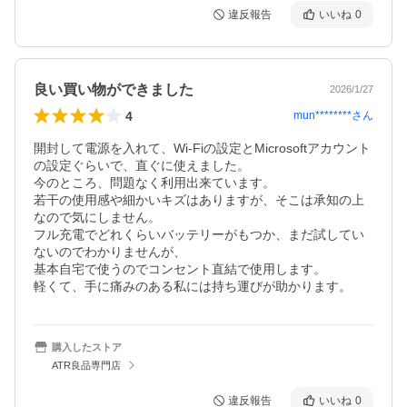
違反報告
いいね
0
良い買い物ができました
2026/1/27
4
mun********
さん
開封して電源を入れて、Wi-Fiの設定とMicrosoftアカウント
の設定ぐらいで、直ぐに使えました。

今のところ、問題なく利用出来ています。

若干の使用感や細かいキズはありますが、そこは承知の上
なので気にしません。

フル充電でどれくらいバッテリーがもつか、まだ試してい
ないのでわかりませんが、

基本自宅で使うのでコンセント直結で使用します。

軽くて、手に痛みのある私には持ち運びが助かります。
購入したストア
ATR良品専門店
違反報告
いいね
0