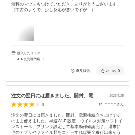
無料のマウスもつけていただき、ありがとうございます。

（中古のようで、少し反応が悪いですが…）
購入したストア
ATR良品専門店
違反報告
いいね
0
注文の翌日には届きました。開封、電源接…
2025/8/25
4
sh_********
さん
注文の翌日には届きました。開封、電源接続立ち上げでそ
のまま使えました。早速Wi-Fi設定、ウイルス対策ソフトイ
ンストール、プリンタ設定して基本動作確認完了。週末に
他のアプリやファイル類をコピーすれば完全移行出来そう