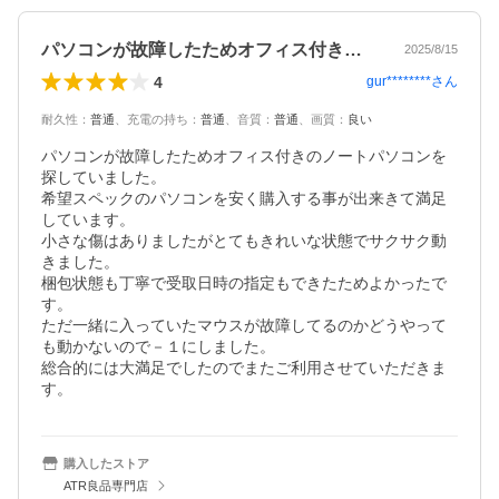
パソコンが故障したためオフィス付きのノ…
2025/8/15
4
gur********
さん
耐久性
：
普通
、
充電の持ち
：
普通
、
音質
：
普通
、
画質
：
良い
パソコンが故障したためオフィス付きのノートパソコンを
探していました。

希望スペックのパソコンを安く購入する事が出来きて満足
しています。

小さな傷はありましたがとてもきれいな状態でサクサク動
きました。

梱包状態も丁寧で受取日時の指定もできたためよかったで
す。

ただ一緒に入っていたマウスが故障してるのかどうやって
も動かないので－１にしました。

総合的には大満足でしたのでまたご利用させていただきま
す。
購入したストア
ATR良品専門店