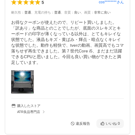
5
cos********
さん
耐久性
：
普通
、
充電の持ち
：
普通
、
音質
：
良い
、
画質
：
非常に良い
お得なクーポンが使えたので、リピート買いしました。
「訳あり」な商品とのことでしたが、底面のスレキズとキ
ーボードの印字が薄くなっている以外は、とてもキレイな
状態でした。液晶もキズ・黄ばみ・輝点・暗点なくキレイ
な状態でした。動作も軽快で、tverの動画、画質高でもコマ
落ちせず再生できました。第７世代Core i5、まだまだ活躍
できるCPUと思いました。今回も良い買い物ができたと満
足しています。
購入したストア
ATR良品専門店
違反報告
いいね
0