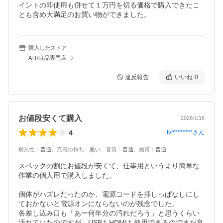
イントの即使用も併せて１万円を切る価格で購入できたこ
とも含め大満足のお買い物ができました。
購入したストア
ATR良品専門店
違反報告
いいね
0
お値段安くて購入
2026/1/18
4
lvf********
さん
耐久性
：
普通
、
充電の持ち
：
悪い
、
音質
：
普通
、
画質
：
普通
スペックの割にお値段が安くて、仕事用というより簡単な
作業の個人用で購入しました。

個体がハズレだったのか、電源コードを挿しっぱなしにし
ておかないと電源オンにならないのが残念でした。

各差し込み口も「あー何年分の汚れだろう」と思うくらい
汚れていたのですが、USBもHDMIも使用できるのでまだ良