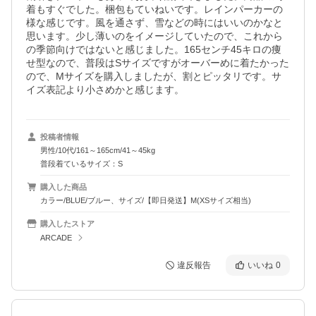
着もすぐでした。梱包もていねいです。レインパーカーの
様な感じです。風を通さず、雪などの時にはいいのかなと
思います。少し薄いのをイメージしていたので、これから
の季節向けではないと感じました。165センチ45キロの痩
せ型なので、普段はSサイズですがオーバーめに着たかった
ので、Mサイズを購入しましたが、割とピッタリです。サ
イズ表記より小さめかと感じます。
投稿者情報
男性/10代/161～165cm/41～45kg
普段着ているサイズ：S
購入した商品
カラー/BLUE/ブルー、サイズ/【即日発送】M(XSサイズ相当)
購入したストア
ARCADE
違反報告
いいね
0