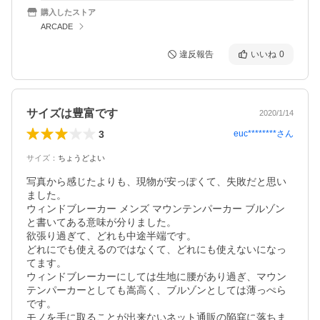
購入したストア
ARCADE
違反報告
いいね
0
サイズは豊富です
2020/1/14
3
euc********
さん
サイズ
：
ちょうどよい
写真から感じたよりも、現物が安っぽくて、失敗だと思い
ました。

ウィンドブレーカー メンズ マウンテンパーカー ブルゾン
と書いてある意味が分りました。

欲張り過ぎて、どれも中途半端です。

どれにでも使えるのではなくて、どれにも使えないになっ
てます。

ウィンドブレーカーにしては生地に腰があり過ぎ、マウン
テンパーカーとしても嵩高く、ブルゾンとしては薄っぺら
です。

モノを手に取ることが出来ないネット通販の陥穽に落ちま