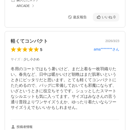
ARCADE
違反報告
いいね
0
軽くてコンパクト
2026/3/23
5
ama********
さん
サイズ
：
少し小さめ
冬用のコートではもう暑いけど、まだ上着を一枚羽織りた
い。春先など、日中は暖かいけど朝晩はまだ肌寒いという
ときにピッタリだと思います。とても軽くてコンパクトに
たためるので、バッグに常備しておいても邪魔にならず、
いざというときに役立ちそうです。シュッとしたスマート
なシルエットも気に入ってます。サイズはみなさんの言う
通り普段よりワンサイズうえか、ゆったり着たいならツー
サイズうえでもいいかもしれません。
投稿者情報