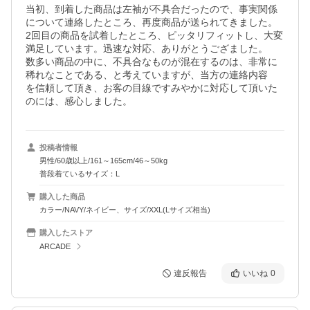
当初、到着した商品は左袖が不具合だったので、事実関係
について連絡したところ、再度商品が送られてきました。

2回目の商品を試着したところ、ピッタリフィットし、大変
満足しています。迅速な対応、ありがとうござました。

数多い商品の中に、不具合なものが混在するのは、非常に
稀れなことである、と考えていますが、当方の連絡内容

を信頼して頂き、お客の目線ですみやかに対応して頂いた
投稿者情報
男性/60歳以上/161～165cm/46～50kg
普段着ているサイズ：L
購入した商品
カラー/NAVY/ネイビー、サイズ/XXL(Lサイズ相当)
購入したストア
ARCADE
違反報告
いいね
0