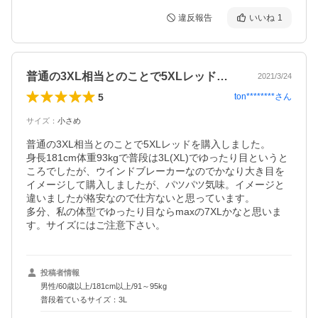
違反報告
いいね
1
普通の3XL相当とのことで5XLレッド…
2021/3/24
5
ton********
さん
サイズ
：
小さめ
普通の3XL相当とのことで5XLレッドを購入しました。

身長181cm体重93kgで普段は3L(XL)でゆったり目というと
ころでしたが、ウインドブレーカーなのでかなり大き目を
イメージして購入しましたが、パツパツ気味。イメージと
違いましたが格安なので仕方ないと思っています。

多分、私の体型でゆったり目ならmaxの7XLかなと思いま
す。サイズにはご注意下さい。
投稿者情報
男性/60歳以上/181cm以上/91～95kg
普段着ているサイズ：3L