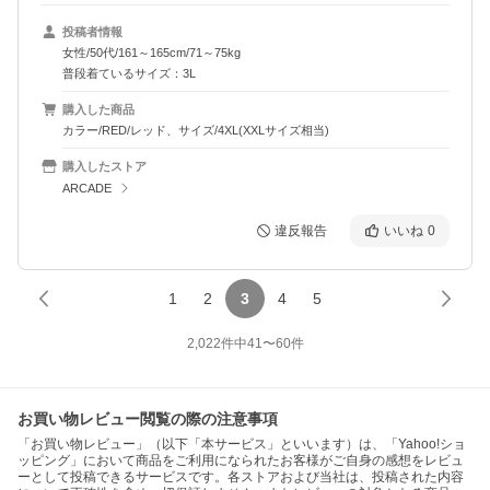
投稿者情報
女性/50代/161～165cm/71～75kg
普段着ているサイズ：3L
購入した商品
カラー/RED/レッド、サイズ/4XL(XXLサイズ相当)
購入したストア
ARCADE
違反報告
いいね
0
1
2
3
4
5
2,022
件中
41
〜
60
件
お買い物レビュー閲覧の際の注意事項
「お買い物レビュー」（以下「本サービス」といいます）は、「Yahoo!ショ
ッピング」において商品をご利用になられたお客様がご自身の感想をレビュ
ーとして投稿できるサービスです。各ストアおよび当社は、投稿された内容