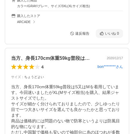
購入した商品
カラー/GRAY/グレー、サイズ/3XL(XLサイズ相当)
購入したストア
ARCADE
違反報告
いいね
0
当方、身長170cm体重59kg普段は…
2020/12/17
4
bon********
さん
サイズ
：
ちょうどよい
当方、身長170cm体重59kg普段はS又はMを着用していま
す。今回迷いましたがXL(Mサイズ相当)を購入、結果ジャ
ストサイズでした。

サイズが細かく分けられておりましたので、少しゆったり
目で一つ大きいサイズを選んでも良かったかと思っており
ます。

商品は価格的には問題のない物で防寒というよりは防風目
的な物になります。

ただし中国製で価格も安いので袖部分に糸のほつれが多数