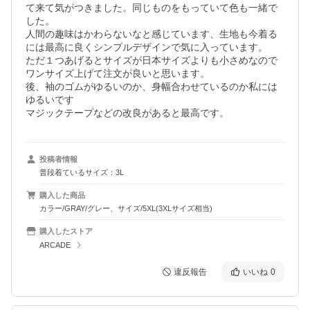
て来て気がつきました。同じものをもっていて色も一緒で
した。

人間の趣味はかわらないなと感じています、生地も今着る
には最高に良くシンプルデザインで気に入っています。

ただ１つあげるとサイズが日本サイズよりも小さめなので
ワンサイズ上げて注文が良いと思います。

後、袖のゴムがゆるいのか、身幅合わせているのか私には
ゆるいです

マジックテープなどの改良があると最高です。
投稿者情報
普段着ているサイズ：3L
購入した商品
カラー/GRAY/グレー、サイズ/5XL(3XLサイズ相当)
購入したストア
ARCADE
違反報告
いいね
0