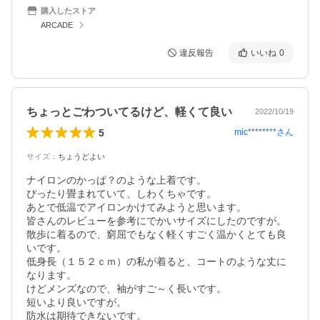
購入したストア
ARCADE
違反報告
いいね
0
ちょっとごわついてるけど、軽くて良い
2022/10/19
5
mic********
さん
サイズ
：
ちょうどよい
ナイロンのかっぱ？のような上着です。

ぴったり畳まれていて、しわくちゃです。

あとで低温でアイロンかけてみようと思います。

皆さんのレビューを参考にでかいサイズにしたのですが。

散歩に着るので、窮屈でもなく軽くすごく温かくとても良
いです。

低身長（１５２ｃｍ）の私が着ると、コートのような丈に
なります。

けどメンズなので、袖がすご～く長いです。

短いより良いですが。

防水は期待できないです。