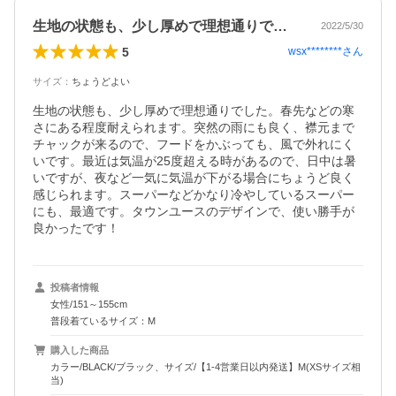
生地の状態も、少し厚めで理想通りでした…
2022/5/30
5
wsx********
さん
サイズ
：
ちょうどよい
生地の状態も、少し厚めで理想通りでした。春先などの寒
さにある程度耐えられます。突然の雨にも良く、襟元まで
チャックが来るので、フードをかぶっても、風で外れにく
いです。最近は気温が25度超える時があるので、日中は暑
いですが、夜など一気に気温が下がる場合にちょうど良く
感じられます。スーパーなどかなり冷やしているスーパー
にも、最適です。タウンユースのデザインで、使い勝手が
良かったです！
投稿者情報
女性/151～155cm
普段着ているサイズ：M
購入した商品
カラー/BLACK/ブラック、サイズ/【1-4営業日以内発送】M(XSサイズ相
当)