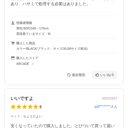
あり、ハサミで処理する必要はありました。
投稿者情報
男性/30代/166～170cm
普段着ているサイズ：M
購入した商品
カラー/BLACK/ブラック、サイズ/XL(Mサイズ相当)
購入したストア
ARCADE
違反報告
いいね
0
いいですよ
2021/10/17
5
yut********
さん
サイズ
：
ちょうどよい
安くなっていたので購入しました。とびついて買って届い