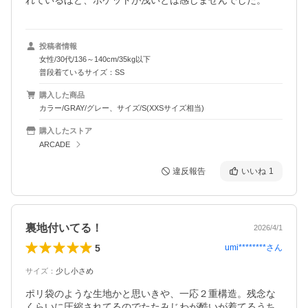
れているほど、ポケットが浅いとは感じませんでした。
投稿者情報
女性/30代/136～140cm/35kg以下
普段着ているサイズ：SS
購入した商品
カラー/GRAY/グレー、サイズ/S(XXSサイズ相当)
購入したストア
ARCADE
違反報告
いいね
1
裏地付いてる！
2026/4/1
5
umi********
さん
サイズ
：
少し小さめ
ポリ袋のような生地かと思いきや、一応２重構造。残念な
くらいに圧縮されてるのでたたみじわが酷いが着てるうち