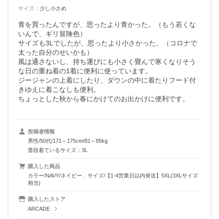
サイズ
：
少し小さめ
青を買ったんですが、思ったより青かった。（もう若くな
いんで、ギリ冒険色）

サイズも3Lでしたが、思ったより小さかった。（コロナで
太った自分のせいかも）

風は通さないし、持ち運びにも小さく畳んで寒くなりそう
な日の重ね着の1着に便利に使っています。

ジージャンの上着にしたり、ダウンの中に着たりフード付
きゆえに着こなしも便利。

ちょっとした秋から春にかけてのお出かけに便利です。
投稿者情報
男性/50代/171～175cm/81～85kg
普段着ているサイズ：3L
購入した商品
カラー/NAVY/ネイビー、サイズ/【1-4営業日以内発送】5XL(3XLサイズ
相当)
購入したストア
ARCADE