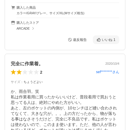
購入した商品
カラー/GRAY/グレー、サイズ/XL(Mサイズ相当)
購入したストア
ARCADE
違反報告
いいね
1
完全に作業着。
2020/10/4
2
sef********
さん
サイズ
：
ちょうどよい
か、雨合羽。笑

私は作業着用に買ったからいいけど、普段着用で買おうと
思ってる人は、絶対にやめた方がいい。

あと、左のポケットの内側が、10センチほど縫い合わされ
てなくて、大きな穴が。。。上の方だったから、物が落ち
る事はなさそうだけど、完全に不良品です。私はポケット
は使わないので、このまま使います。ただ、他の人が言わ