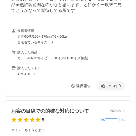
品全然許容範囲なのかなと思います、とにかく一度来て見
てどうかなって期待してる所です
投稿者情報
男性/50代/166～170cm/46～50kg
普段着ているサイズ：S
購入した商品
カラー/NAVY/ネイビー、サイズ/L(Sサイズ相当)
購入したストア
ARCADE
違反報告
いいね
0
お客の目線での的確な対応について
2024/5/17
5
ike********
さん
サイズ
：
ちょうどよい