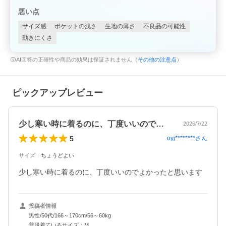
悪い点
サイズ感
ポケットの浅さ
生地の薄さ
不良品の可能性
動きにくさ
AI回答の正確性や商品の効果は保証されません（
その他の注意点
）
ピックアップレビュー
少し寒い時に着るのに、丁度いいのでよか…
2026/7/22
5
oyj********
さん
サイズ
：
ちょうどよい
少し寒い時に着るのに、丁度いいのでよかったと思います
投稿者情報
男性/50代/166～170cm/56～60kg
普段着ているサイズ：M