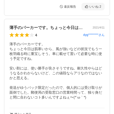
違反報告
いいね
2
薄手のパーカーです。ちょっと今日は肌寒…
2021/4/11
4
dyg********
さん
薄手のパーカーです。

ちょっと今日は肌寒いから、風が強いなどの状況でもう一
枚羽織る時に重宝しそう。車に載せて置いて必要な時に使
う予定ですね。

安い割には、使い勝手が良さそうですね。耐久性やらはど
うなるかわからないけど、この値段ならアリなのではない
かと思える。

発送がゆうパック限定だったので、個人的には受け取りが
面倒でした。郵便局の受取窓口の営業時間って、独り身だ
と間に合わないコト多いんですよねぇ〜(*´ω｀*)