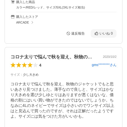
購入した商品
カラー/RED/レッド、サイズ/5XL(3XLサイズ相当)
購入したストア
ARCADE
違反報告
いいね
0
コロナ太りで悩んで秋を迎え、秋物のジャ…
2020/10/2
4
gms********
さん
サイズ
：
少し大きめ
コロナ太りで悩んで秋を迎え、秋物のジャケットでもと思
いあさり見つけました。薄手なので良しと、サイズはかな
り大きめを選び少しゆとりはありますが悪くはないな、価
格の割にはいい買い物ができたのではないでしょうか。ち
なみに4Lのネイビーでサイズは小さいのでワンサイズ以上
はと見込んで買ったのですが、それは正解だったようです
よ。サイズには気をつけた方がいいかも。