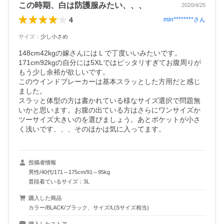
この時期、白は防護服みたい、、、
2020/4/25
4
min********
さん
サイズ
：
少し小さめ
148cm42kgの嫁さんにはＬで丁度いいみたいです。

171cm92kgの自分には5XLではピッタリすぎてお腹周りが
もう少し余裕が欲しいです。

このウインドブレーカーは基本スラッとした方用だと感じ
ました。

スラッと体型の方は書かれている様なサイズ選択で問題無
いかと思います。お腹の出ている方はさらにワンサイズか
ツーサイズ大きいのを選びましょう。あとポケットが小さ
く浅いです、、、そのほかは気に入ってます。
投稿者情報
男性/40代/171～175cm/91～95kg
普段着ているサイズ：3L
購入した商品
カラー/BLACK/ブラック、サイズ/L(Sサイズ相当)
購入したストア