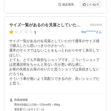
違反報告
いいね
0
サイズ一覧があるのを見落としていたので…
2021/3/23
1
fcw********
さん
サイズ一覧があるのを見落としていたので通常のサイズ感
で購入したら思いっきり小さかった。

通常のサイズではないことをもっとわかりやすく表示して
ほしい。

とても、とても不親切なショップです、こういうショップ
は普通説明をちゃんと見ない方が悪い的な感じ。

お客の失敗をお客のせいだと思うショップは長続きしない
だろうね。

そういう事が無いよう気配りできるのが、良いショップだ
と思う。
投稿者情報
男性/60歳以上/166～170cm/81～85kg
普段着ているサイズ：LL