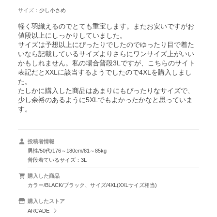
サイズ
：
少し小さめ
軽く羽織えるのでとても重宝します。またお安いですがお
値段以上にしっかりしていました。

サイズは予想以上にぴったりでしたのでゆったり目で着た
いなら記載しているサイズよりさらにワンサイズ上がいい
かもしれません。私の場合普段3Lですが、こちらのサイト
表記だとXXLに該当するようでしたので4XLを購入しまし
た。

たしかに購入した商品はあまりにもぴったりなサイズで、
少し余裕のあるように5XLでもよかったかなと思っていま
す。
投稿者情報
男性/50代/176～180cm/81～85kg
普段着ているサイズ：3L
購入した商品
カラー/BLACK/ブラック、サイズ/4XL(XXLサイズ相当)
購入したストア
ARCADE