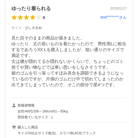
ゆったり着られる
2019/11/17
4
dod********
さん
サイズ
：
少し大きめ
見た目そのままの商品が届きました。

ゆったり、丈の長いものを着たかったので、男性用Lに相当
するであろうXX Lを購入しましたが、狙い通りのサイズで
満足です。

丈は腰が隠れてるか隠れないかくらいで、ちょっとのゴミ
捨てや買い物などでは寒い思いをしなさそうです。

裾のゴムを引っ張ってすぼみ具合を調節できるようになっ
ているのですが、片側のゴムだけ中で切れてしまったのか
出てきてしまっていたので、そこの部分で星4つです。
投稿者情報
女性/40代/156～160cm/51～55kg
普段着ているサイズ：L
購入した商品
サイズ/XXL(Lサイズ相当)、カラー/BLACK/ブラック