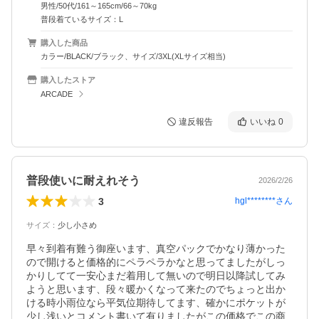
男性/50代/161～165cm/66～70kg
普段着ているサイズ：L
購入した商品
カラー/BLACK/ブラック、サイズ/3XL(XLサイズ相当)
購入したストア
ARCADE
違反報告
いいね
0
普段使いに耐えれそう
2026/2/26
3
hgl********
さん
サイズ
：
少し小さめ
早々到着有難う御座います、真空パックでかなり薄かった
ので開けると価格的にペラペラかなと思ってましたがしっ
かりしてて一安心まだ着用して無いので明日以降試してみ
ようと思います、段々暖かくなって来たのでちょっと出か
ける時小雨位なら平気位期待してます、確かにポケットが
少し浅いとコメント書いて有りましたがこの価格でこの商