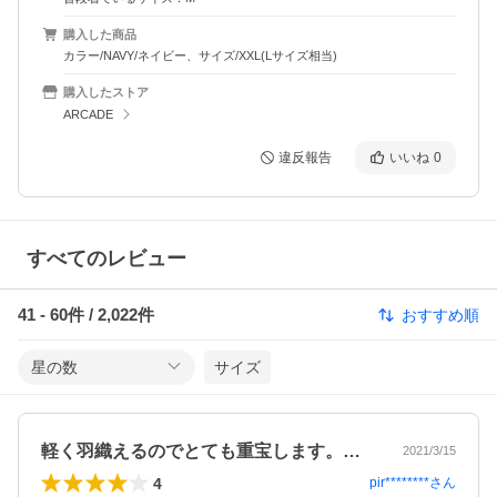
購入した商品
カラー/NAVY/ネイビー、サイズ/XXL(Lサイズ相当)
購入したストア
ARCADE
違反報告
いいね
0
すべてのレビュー
41
-
60
件 /
2,022
件
おすすめ順
星の数
サイズ
軽く羽織えるのでとても重宝します。また…
2021/3/15
4
pir********
さん