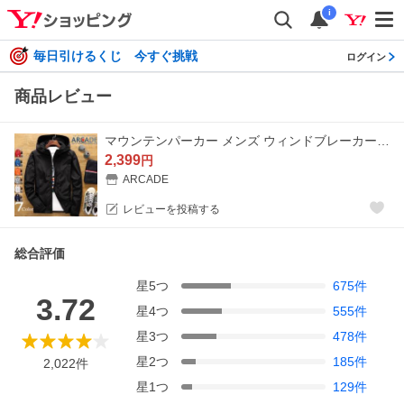
i
毎日引けるくじ 今すぐ挑戦
ログイン
商品レビュー
マウンテンパーカー メンズ ウィンドブレーカー ナイロンジャケット レディース 男女兼用 小さいサイズ 大きいサイズ XS S M L XL XXL 3XL 4XL 5XL 6XL/爆買
2,399
円
ARCADE
レビューを投稿する
総合評価
星
5
つ
675
件
3.72
星
4
つ
555
件
星
3
つ
478
件
星
2
つ
185
件
2,022
件
星
1
つ
129
件