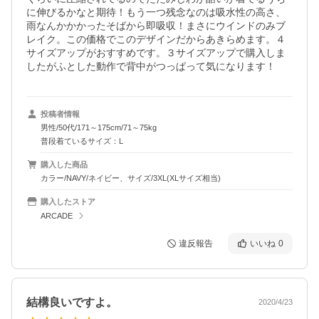
に伸びるかなと期待！もう一つ残念なのは吸水性の高さ、
雨なんかかかったそばから即吸収！まさにウインドのみブ
レイク。この価格でこのデザインだからあきらめます。４
サイズアップがおすすめです。３サイズアップで購入しま
したがふとした動作で背中がつっぱって気になります！
投稿者情報
男性/50代/171～175cm/71～75kg
普段着ているサイズ：L
購入した商品
カラー/NAVY/ネイビー、サイズ/3XL(XLサイズ相当)
購入したストア
ARCADE
違反報告
いいね
0
結構良いですよ。
2020/4/23