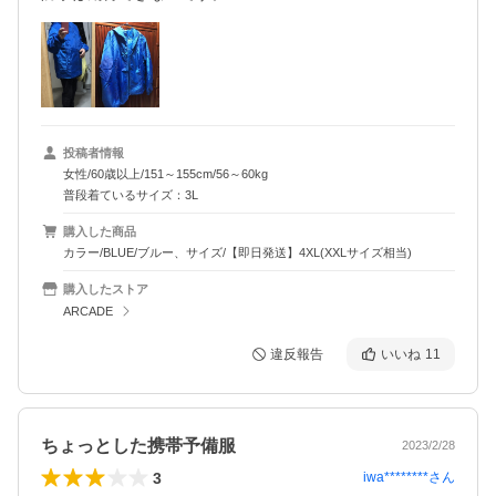
投稿者情報
女性/60歳以上/151～155cm/56～60kg
普段着ているサイズ：3L
購入した商品
カラー/BLUE/ブルー、サイズ/【即日発送】4XL(XXLサイズ相当)
購入したストア
ARCADE
違反報告
いいね
11
ちょっとした携帯予備服
2023/2/28
3
iwa********
さん