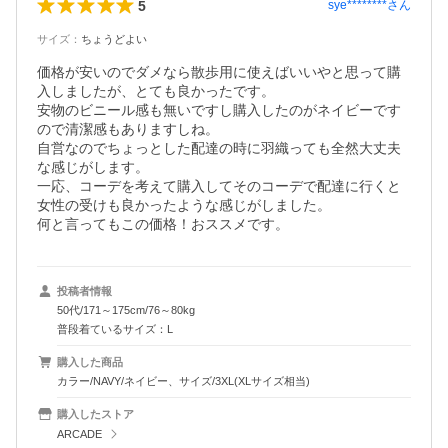
5
sye********
さん
サイズ
：
ちょうどよい
価格が安いのでダメなら散歩用に使えばいいやと思って購
入しましたが、とても良かったです。　

安物のビニール感も無いですし購入したのがネイビーです
ので清潔感もありますしね。

自営なのでちょっとした配達の時に羽織っても全然大丈夫
な感じがします。

一応、コーデを考えて購入してそのコーデで配達に行くと
女性の受けも良かったような感じがしました。

何と言ってもこの価格！おススメです。
投稿者情報
50代/171～175cm/76～80kg
普段着ているサイズ：L
購入した商品
カラー/NAVY/ネイビー、サイズ/3XL(XLサイズ相当)
購入したストア
ARCADE