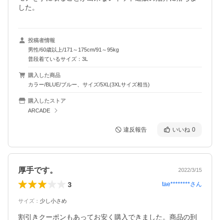
した。
投稿者情報
男性/60歳以上/171～175cm/91～95kg
普段着ているサイズ：3L
購入した商品
カラー/BLUE/ブルー、サイズ/5XL(3XLサイズ相当)
購入したストア
ARCADE
違反報告
いいね
0
厚手です。
2022/3/15
3
tae********
さん
サイズ
：
少し小さめ
割引きクーポンもあってお安く購入できました。商品の到