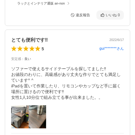
ラックとインテリア通販 an-non
違反報告
いいね
0
とても便利です‼︎
2022/6/17
5
gui********
さん
安定感
：
良い
ソファーで使えるサイドテーブルを探してました‼︎

お値段のわりに、高級感があり丈夫な作りでとても満足し
ています^ ^

iPadを置いて作業したり、リモコンやカップなど手に届く
場所に置けるので便利です‼︎

女性1人10分位で組み立てる事が出来ました。。