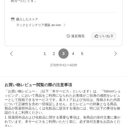
良かったです。
購入したストア
ラックとインテリア通販 an-non
違反報告
いいね
0
1
2
3
4
5
378
件中
41
〜
60
件
お買い物レビュー閲覧の際の注意事項
「お買い物レビュー」（以下「本サービス」といいます）は、「Yahoo!ショ
ッピング」において商品をご利用になられたお客様がご自身の感想をレビュ
ーとして投稿できるサービスです。各ストアおよび当社は、投稿された内容
について正確性を含め一切保証しません。またレビューの対象となる商品、
製品が医薬部外品もしくは化粧品に該当する場合には、特に以下の事項を確
認のうえご利用ください。
1. 医薬部外品および化粧品に関する重要な事項は、各商品の添付文書に書か
れています。本サービスをご利用いただく前に、必ず添付文書をお読みくだ
さい。