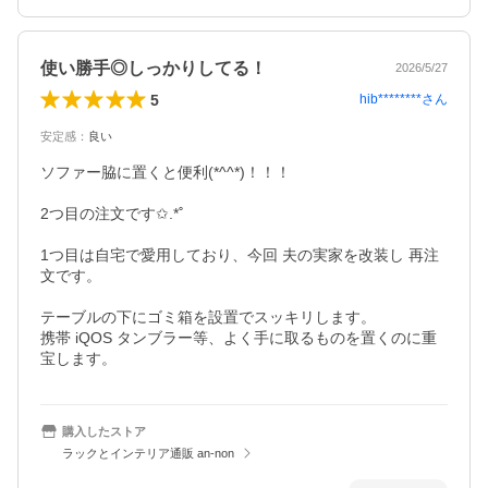
使い勝手◎しっかりしてる！
2026/5/27
5
hib********
さん
安定感
：
良い
ソファー脇に置くと便利(*^^*)！！！

2つ目の注文です✩.*˚

1つ目は自宅で愛用しており、今回 夫の実家を改装し 再注
文です。

テーブルの下にゴミ箱を設置でスッキリします。

携帯 iQOS タンブラー等、よく手に取るものを置くのに重
宝します。  
購入したストア
ラックとインテリア通販 an-non