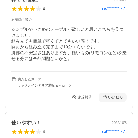
4
nas********
さん
安定感
：
悪い
シンプルで小さめのテーブルが欲しいと思いこちらを見つ
けました。

組み立ても簡単で軽くてとてもいい感じです。

開封から組み立て完了まで10分くらいです。

脚部の不安定さはありますが、軽いもの(リモコンなど)を乗
購入したストア
ラックとインテリア通販 an-non
違反報告
いいね
0
使いやすい！
2022/10/8
4
sat********
さん