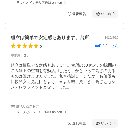
ラックとインテリア通販 an-non
違反報告
いいね
0
組立は簡単で安定感もあります。台所の3…
2023/5/18
5
not********
さん
安定感
：
良い
組立は簡単で安定感もあります。台所の30センチの隙間の
ごみ箱上の空間を有効活用したく、かといって高さのある
ものは置けませんでした。色々検討しましたが、お値段も
比較的安く見た目もよく、何より幅、奥行き、高さともシ
ンデレラフィットとなりました。
購入したストア
ラックとインテリア通販 an-non
違反報告
いいね
0