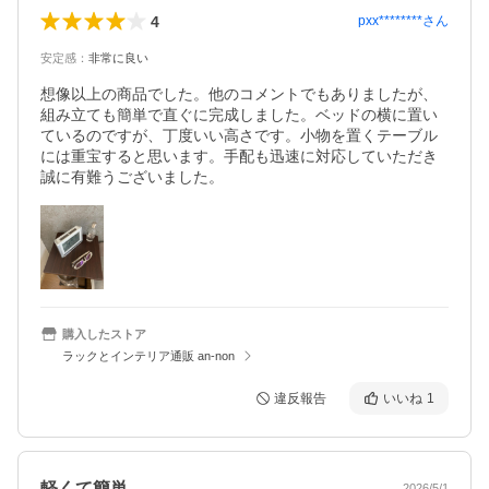
4
pxx********
さん
安定感
：
非常に良い
想像以上の商品でした。他のコメントでもありましたが、
組み立ても簡単で直ぐに完成しました。ベッドの横に置い
ているのですが、丁度いい高さです。小物を置くテーブル
には重宝すると思います。手配も迅速に対応していただき
誠に有難うございました。
購入したストア
ラックとインテリア通販 an-non
違反報告
いいね
1
軽くて簡単。
2026/5/1