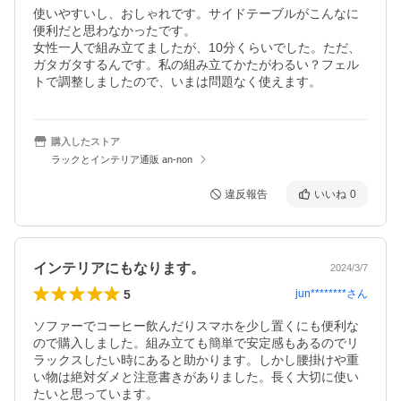
使いやすいし、おしゃれです。サイドテーブルがこんなに
便利だと思わなかったです。

女性一人で組み立てましたが、10分くらいでした。ただ、
ガタガタするんです。私の組み立てかたがわるい？フェル
トで調整しましたので、いまは問題なく使えます。
購入したストア
ラックとインテリア通販 an-non
違反報告
いいね
0
インテリアにもなります。
2024/3/7
5
jun********
さん
ソファーでコーヒー飲んだりスマホを少し置くにも便利な
ので購入しました。組み立ても簡単で安定感もあるのでリ
ラックスしたい時にあると助かります。しかし腰掛けや重
い物は絶対ダメと注意書きがありました。長く大切に使い