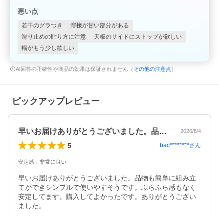
悪い点
若干のグラつき
溶接が甘い部分がある
滑り止めの貼り方に注意
天板のサイドにストップが欲しい
幅がもう少し欲しい
AI回答の正確性や商品の効果は保証されません（
その他の注意点
）
ピックアップレビュー
早いお届けありがとうございました。品物…
2026/8/4
5
bac********
さん
安定感
：
非常に良い
早いお届けありがとうございました。品物も簡単に組み立
てができシンプルで使いやすそうです。ふらふら感もなく
安定してます。購入してよかったです。ありがとうござい