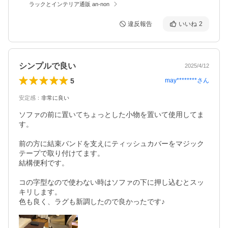
ラックとインテリア通販 an-non
違反報告
いいね
2
シンプルで良い
2025/4/12
5
may********
さん
安定感
：
非常に良い
ソファの前に置いてちょっとした小物を置いて使用してま
す。

前の方に結束バンドを支えにティッシュカバーをマジック
テープで取り付けてます。

結構便利です。

コの字型なので使わない時はソファの下に押し込むとスッ
キリします。

色も良く、ラグも新調したので良かったです♪