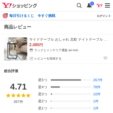
i
毎日引けるくじ 今すぐ挑戦
ログイン
商品レビュー
サイドテーブル おしゃれ 北欧 ナイトテーブル スリム ベッドサイドテーブル コーヒーテーブル 差し込み ソファーテーブル おしゃれ コンパクト GST3030-BR
2,480
円
ラックとインテリア通販 an-non
レビューを投稿する
総合評価
星
5
つ
267
件
4.71
星
4
つ
78
件
星
3
つ
10
件
星
2
つ
1
件
357
件
星
1
つ
1
件