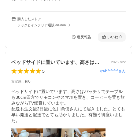
購入したストア
ラックとインテリア通販 an-non
違反報告
いいね
0
ベッドサイドに置いています、高さはバッ…
2023/7/22
5
qwi********
さん
安定感
：
良い
ベッドサイドに置いています、高さはバッチリでテーブル
も30cm四方でリモコンやスマホを置き、コーヒーを置き飲
みながらTV鑑賞しています。

配送も注文後2日後に佐川急便さんにて届きました。とても
早い発送と配送でとても助かりました。有難う御座いまし
た。