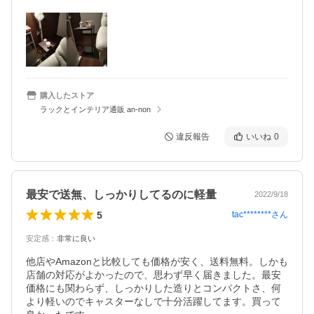
購入したストア
ラックとインテリア通販 an-non
違反報告
いいね
0
最安で送無、しっかりしてるのに軽量
2022/9/18
5
tac********
さん
安定感
：
非常に良い
他店やAmazonと比較しても価格が安く、送料無料。しかも
店舗の対応がよかったので、思わず早く届きました。最安
価格にも関わらず、しっかりした造りとコンパクトさ、何
より軽いのでキャスターなしで十分活躍してます。買って