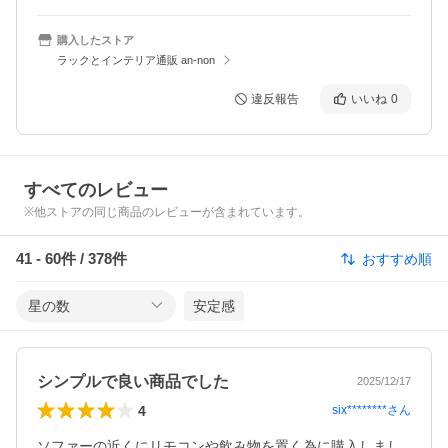
購入したストア
ラックとインテリア通販 an-non
違反報告
いいね
0
すべてのレビュー
※他ストアの同じ商品のレビューが含まれています。
41
-
60
件 /
378
件
おすすめ順
星の数
安定感
シンプルで良い商品でした
2025/12/17
4
six********
さん
ソファーの近くにリモコンや飲み物を置く為に購入しまし