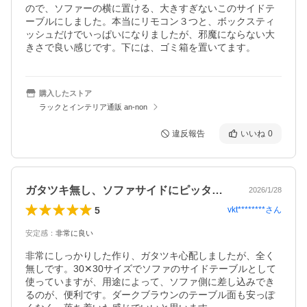
ので、ソファーの横に置ける、大きすぎないこのサイドテ
ーブルにしました。本当にリモコン３つと、ボックスティ
ッシュだけでいっぱいになりましたが、邪魔にならない大
きさで良い感じです。下には、ゴミ箱を置いてます。
購入したストア
ラックとインテリア通販 an-non
違反報告
いいね
0
ガタツキ無し、ソファサイドにピッタリ！
2026/1/28
5
vkt********
さん
安定感
：
非常に良い
非常にしっかりした作り、ガタツキ心配しましたが、全く
無しです。30✕30サイズでソファのサイドテーブルとして
使っていますが、用途によって、ソファ側に差し込みでき
るのが、便利です。ダークブラウンのテーブル面も安っぽ