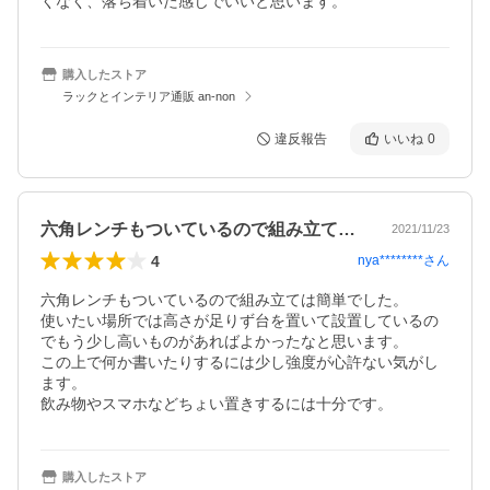
くなく、落ち着いた感じでいいと思います。
購入したストア
ラックとインテリア通販 an-non
違反報告
いいね
0
六角レンチもついているので組み立ては簡…
2021/11/23
4
nya********
さん
六角レンチもついているので組み立ては簡単でした。

使いたい場所では高さが足りず台を置いて設置しているの
でもう少し高いものがあればよかったなと思います。

この上で何か書いたりするには少し強度が心許ない気がし
ます。

飲み物やスマホなどちょい置きするには十分です。
購入したストア