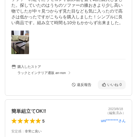
た。探していたのはうちのソファーの膝おきより少し高い
物でしたが中々見つからず見た目なども気に入ったので高
さは低かったですがこちらを購入しました！シンプルに良
い商品です。組み立て時間も10分もかからず出来ました。
購入したストア
ラックとインテリア通販 an-non
違反報告
いいね
0
2023/8/18
簡単組立てOK‼︎
（編集済み）
5
uni********
さん
安定感
：
非常に良い