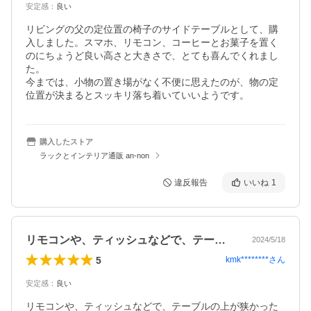
安定感
：
良い
リビングの父の定位置の椅子のサイドテーブルとして、購
入しました。スマホ、リモコン、コーヒーとお菓子を置く
のにちょうど良い高さと大きさで、とても喜んでくれまし
た。

今までは、小物の置き場がなく不便に思えたのが、物の定
位置が決まるとスッキリ落ち着いていいようです。
購入したストア
ラックとインテリア通販 an-non
違反報告
いいね
1
リモコンや、ティッシュなどで、テーブル…
2024/5/18
5
kmk********
さん
安定感
：
良い
リモコンや、ティッシュなどで、テーブルの上が狭かった