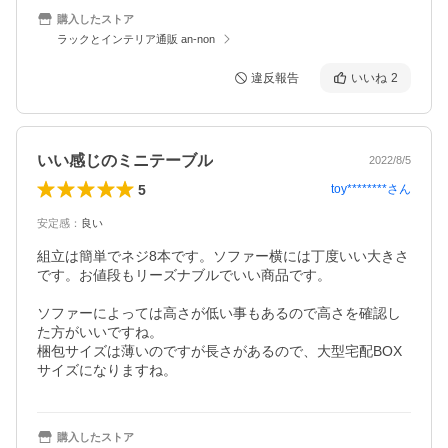
購入したストア
ラックとインテリア通販 an-non
違反報告
いいね
2
いい感じのミニテーブル
2022/8/5
5
toy********
さん
安定感
：
良い
組立は簡単でネジ8本です。ソファー横には丁度いい大きさ
です。お値段もリーズナブルでいい商品です。

ソファーによっては高さが低い事もあるので高さを確認し
た方がいいですね。

梱包サイズは薄いのですが長さがあるので、大型宅配BOX
購入したストア