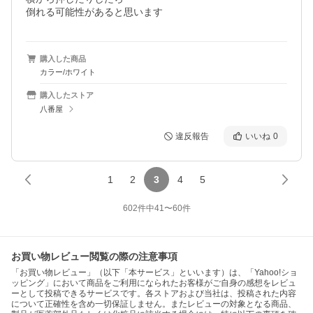
倒れる可能性があると思います
購入した商品
カラー/ホワイト
購入したストア
八番屋
違反報告
いいね
0
1
2
3
4
5
602
件中
41
〜
60
件
お買い物レビュー閲覧の際の注意事項
「お買い物レビュー」（以下「本サービス」といいます）は、「Yahoo!ショ
ッピング」において商品をご利用になられたお客様がご自身の感想をレビュ
ーとして投稿できるサービスです。各ストアおよび当社は、投稿された内容
について正確性を含め一切保証しません。またレビューの対象となる商品、