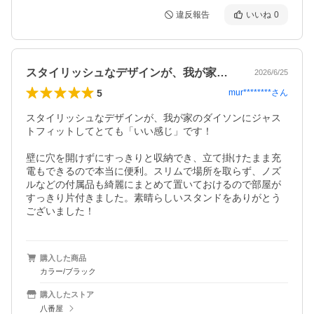
違反報告
いいね
0
スタイリッシュなデザインが、我が家のダ…
2026/6/25
5
mur********
さん
スタイリッシュなデザインが、我が家のダイソンにジャス
トフィットしてとても「いい感じ」です！

壁に穴を開けずにすっきりと収納でき、立て掛けたまま充
電もできるので本当に便利。スリムで場所を取らず、ノズ
ルなどの付属品も綺麗にまとめて置いておけるので部屋が
すっきり片付きました。素晴らしいスタンドをありがとう
ございました！
購入した商品
カラー/ブラック
購入したストア
八番屋