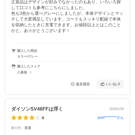
正規品はデザインが好みでなかったのもあり、いろいろ探
して口コミも参考にこちらにしました。

色も3色から選べグレーにしましたが、本体デザインとマッ
チして大変満足しています。コードもスッキリ配線で本体
を収納したときに充電できます。お値段以上とはこのこと
かと。ありがとうございます！
購入した商品
カラー/グレー
購入したストア
八番屋
違反報告
いいね
0
ダイソンSV46FFは浮く
2026/1/26
4
yum********
さん
耐久性
：
普通