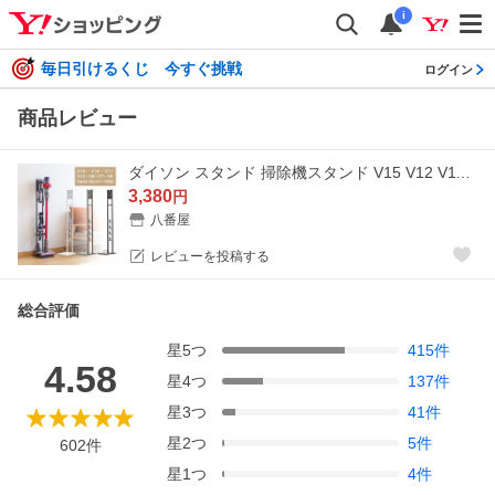
i
毎日引けるくじ 今すぐ挑戦
ログイン
商品レビュー
ダイソン スタンド 掃除機スタンド V15 V12 V11 V10 V8 V7 slim V6 スリム コードレス クリーナースタンド 充電スタンド 壁掛け収納 壁寄せ 掃除機立て スチール
3,380
円
八番屋
レビューを投稿する
総合評価
星
5
つ
415
件
4.58
星
4
つ
137
件
星
3
つ
41
件
星
2
つ
5
件
602
件
星
1
つ
4
件