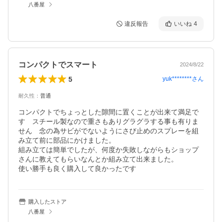
八番屋
違反報告
いいね
4
コンパクトでスマート
2024/8/22
5
yuk********
さん
耐久性
：
普通
コンパクトでちょっとした隙間に置くことが出来て満足で
す　スチール製なので重さもありグラグラする事も有りま
せん　念の為サビがでないようにさび止めのスプレーを組
み立て前に部品にかけました。

組み立ては簡単でしたが、何度か失敗しながらもショップ
さんに教えてもらいなんとか組み立て出来ました。

使い勝手も良く購入して良かったです
購入したストア
八番屋