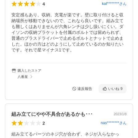
4
kat********
さん
安定感もあり、収納、充電が楽です。壁に取り付けると収
納場所が移動できないので、これなら良いです。組み立て
も難しくはありませんが六角レンチは少し扱いにくい。ダ
イソンの収納プラケットを付属のボルトでは留められず、
普通のプラスドライバーで止めるボルトとナットで止めま
した。ほかの方はどのようにして止めているのか知りたい
です。それで星マイナス1です。
購入したストア
八番屋
違反報告
いいね
9
組み立てにやや不具合があるかも･･･
2023/1/8
2
nas********
さん
組み立てるパーツのネジ穴が合わず、ネジが入らなかっ