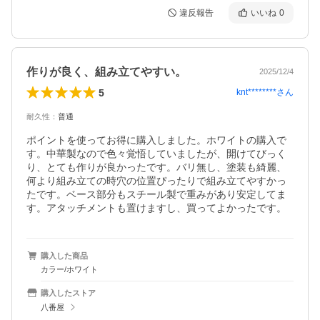
違反報告
いいね
0
作りが良く、組み立てやすい。
2025/12/4
5
knt********
さん
耐久性
：
普通
ポイントを使ってお得に購入しました。ホワイトの購入で
す。中華製なので色々覚悟していましたが、開けてびっく
り、とても作りが良かったです。バリ無し、塗装も綺麗、
何より組み立ての時穴の位置ぴったりで組み立てやすかっ
たです。ベース部分もスチール製で重みがあり安定してま
す。アタッチメントも置けますし、買ってよかったです。
購入した商品
カラー/ホワイト
購入したストア
八番屋