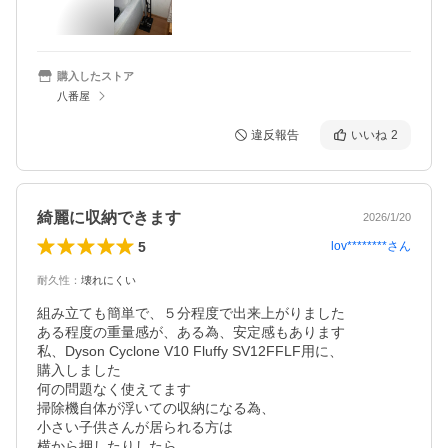
購入したストア
八番屋
違反報告
いいね
2
綺麗に収納できます
2026/1/20
5
lov********
さん
耐久性
：
壊れにくい
組み立ても簡単で、５分程度で出来上がりました

ある程度の重量感が、ある為、安定感もあります

私、Dyson Cyclone V10 Fluffy SV12FFLF用に、

購入しました

何の問題なく使えてます

掃除機自体が浮いての収納になる為、

小さい子供さんが居られる方は

横から押したりしたら
