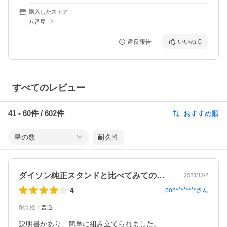
購入したストア
八番屋
違反報告
いいね
0
すべてのレビュー
41
-
60
件 /
602
件
おすすめ順
星の数
耐久性
ダイソン純正スタンドと比べてみての感想
2023/12/2
4
pon********
さん
耐久性
：
普通
説明書があり、簡単に組み立てられました。
