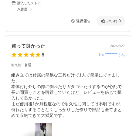
購入したストア
八番屋
違反報告
いいね
0
買って良かった
2024/5/27
5
htm********
さん
耐久性
：
普通
組み立ては付属の簡易な工具だけで1人で簡単にできまし
た。

本体付け外しの際に倒れたりガタついたりするのが心配で
長い間買うことを躊躇していたけど、レビューを信じて購
入して良かった。

まだ使用後1か月程度なので耐久性に関しては不明ですが、
倒れたりすることなくしっかりした作りで部品も全てまと
めて収納できて大満足です。