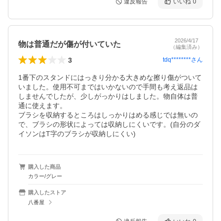
違反報告
いいね
0
2026/4/17
物は普通だが傷が付いていた
（編集済み）
3
tdq********
さん
1番下のスタンドにはっきり分かる大きめな擦り傷がついて
いました。使用不可まではいかないので手間も考え返品は
しませんでしたが、少しがっかりはしました。物自体は普
通に使えます。

ブラシを収納するところはしっかりはめる感じでは無いの
で、ブラシの形状によっては収納しにくいです。(自分のダ
購入した商品
カラー/グレー
購入したストア
八番屋