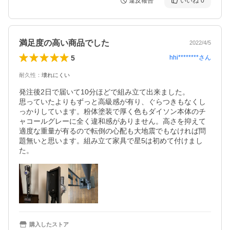
違反報告
いいね
0
満足度の高い商品でした
2022/4/5
5
hhi********
さん
耐久性
：
壊れにくい
発注後2日で届いて10分ほどで組み立て出来ました。

思っていたよりもずっと高級感が有り、ぐらつきもなくし
っかりしています。粉体塗装で厚く色もダイソン本体のチ
ャコールグレーに全く違和感がありません。高さを抑えて
適度な重量が有るので転倒の心配も大地震でもなければ問
題無いと思います。組み立て家具で星5は初めて付けまし
た。
購入したストア