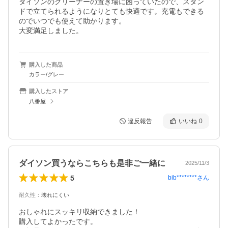
ダイソンのクリーナーの置き場に困っていたので、スタン
ドで立てられるようになりとても快適です。充電もできる
のでいつでも使えて助かります。

大変満足しました。
購入した商品
カラー/グレー
購入したストア
八番屋
違反報告
いいね
0
ダイソン買うならこちらも是非ご一緒に
2025/11/3
5
bib********
さん
耐久性
：
壊れにくい
おしゃれにスッキリ収納できました！

購入してよかったです。
