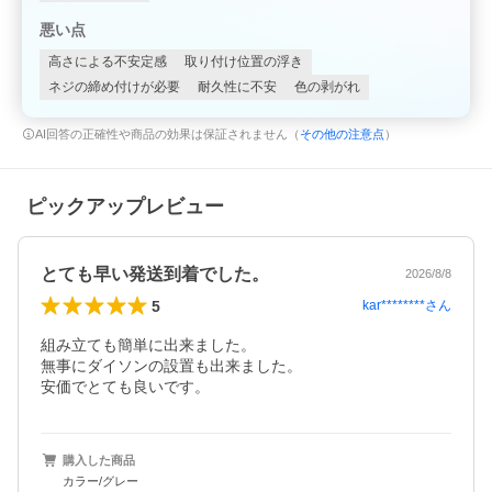
悪い点
高さによる不安定感
取り付け位置の浮き
ネジの締め付けが必要
耐久性に不安
色の剥がれ
AI回答の正確性や商品の効果は保証されません（
その他の注意点
）
ピックアップレビュー
とても早い発送到着でした。
2026/8/8
5
kar********
さん
組み立ても簡単に出来ました。

無事にダイソンの設置も出来ました。

安価でとても良いです。
購入した商品
カラー/グレー