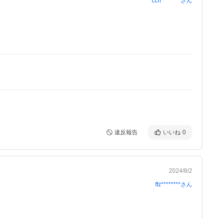
cch********
さん
違反報告
いいね
0
2024/8/2
ffz********
さん