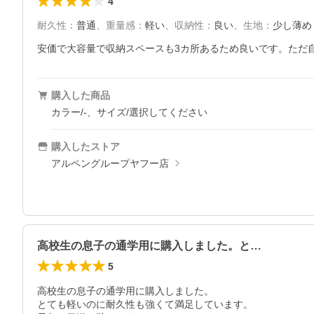
4
耐久性
：
普通
、
重量感
：
軽い
、
収納性
：
良い
、
生地
：
少し薄め
安価で大容量で収納スペースも3カ所あるため良いです。ただ
購入した商品
カラー/-、サイズ/選択してください
購入したストア
アルペングループヤフー店
高校生の息子の通学用に購入しました。と…
5
高校生の息子の通学用に購入しました。

とても軽いのに耐久性も強くて満足しています。
