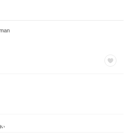
man
軽い