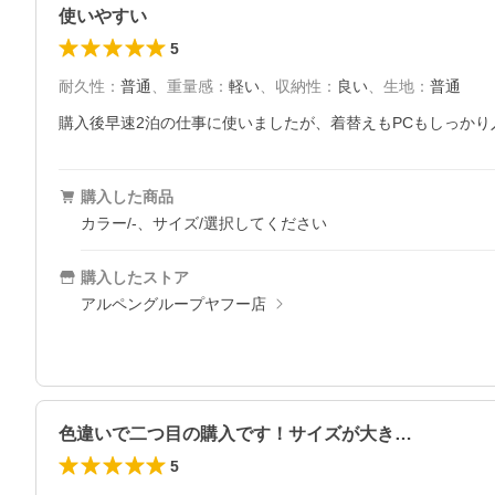
使いやすい
5
耐久性
：
普通
、
重量感
：
軽い
、
収納性
：
良い
、
生地
：
普通
購入後早速2泊の仕事に使いましたが、着替えもPCもしっか
購入した商品
カラー/-、サイズ/選択してください
購入したストア
アルペングループヤフー店
色違いで二つ目の購入です！サイズが大き…
5