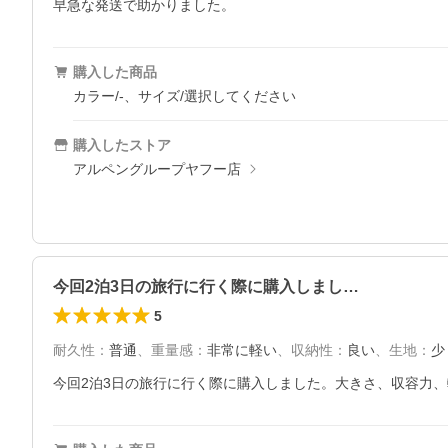
早急な発送で助かりました。
購入した商品
カラー/-、サイズ/選択してください
購入したストア
アルペングループヤフー店
今回2泊3日の旅行に行く際に購入しまし…
5
耐久性
：
普通
、
重量感
：
非常に軽い
、
収納性
：
良い
、
生地
：
少
今回2泊3日の旅行に行く際に購入しました。大きさ、収容力