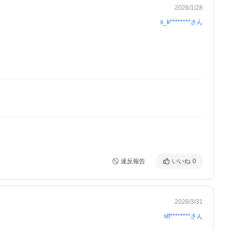
2026/1/28
s_k********
さん
違反報告
いいね
0
2026/3/31
slf********
さん