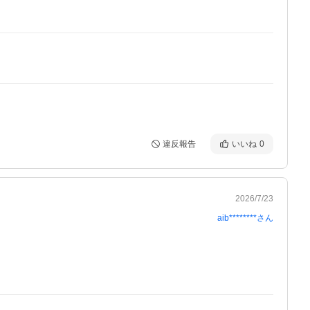
違反報告
いいね
0
2026/7/23
aib********
さん