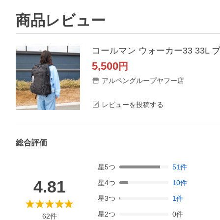
商品レビュー
コールマン ウォーカー33 33L ブ
5,500
円
アルペングループヤフー店
レビューを投稿する
総合評価
星
5
つ
51
件
4.81
星
4
つ
10
件
星
3
つ
1
件
星
2
つ
0
件
62
件