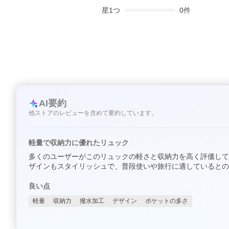
星
1
つ
0
件
AI要約
他ストアのレビューを含めて要約しています。
軽量で収納力に優れたリュック
多くのユーザーがこのリュックの軽さと収納力を高く評価して
ザインもスタイリッシュで、普段使いや旅行に適しているとの
良い点
軽量
収納力
撥水加工
デザイン
ポケットの多さ